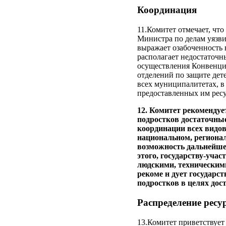
Координация
11.Комитет отмечает, что
Министра по делам уязви
выражает озабоченность 
располагает недостаточ
осуществления Конвенции
отделений по защите дете
всех муниципалитетах, в
предоставленных им ресу
12. Комитет рекомендуе
подростков достаточные
координации всех видов
национальном, регионал
возможность дальнейше
этого, государству-уча
людскими, техническим
рекоме н дует государс
подростков в целях дос
Распределение ресу
13.Комитет приветствует