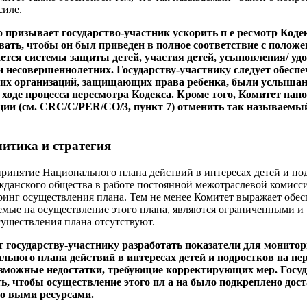
силе.
о призывает государство-участник ускорить п е ресмотр Кодек
вать, чтобы он был приведен в полное соответствие с полож
сается системы защиты детей, участия детей, усыновления/ у
 несовершеннолетних. Государству-участнику следует обесп
ющих организаций, защищающих права ребенка, были услыша
ходе процесса пересмотра Кодекса. Кроме того, Комитет напо
и (см. CRC/C/PER/CO/3, пункт 7) отменить так называемый 
итика и стратегия
принятие Национального плана действий в интересах детей и по
жданского общества в работе постоянной межотраслевой комиссии
инг осуществления плана. Тем не менее Комитет выражает обесп
яемые на осуществление этого плана, являются ограниченными и 
уществления плана отсутствуют.
т государству-участнику разработать показатели для монитор
ьного плана действий в интересах детей и подростков на пер
зможные недостатки, требующие корректирующих мер. Госуда
ть, чтобы осуществление этого пл а на было подкреплено до
 о выми ресурсами.