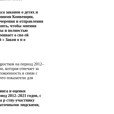
са законов о детях и
ениями Конвенции,
дочерения и отправления
ечить, чтобы мнения
ны и полностью
минает о сво ей
« Закон о п о
дростков на период 2012–
, которая отвечает за
окоенность в связи с
что показатели для
инга и оценки
иод 2012–2021 годов, с
 р ству-участнику
статочными людскими,