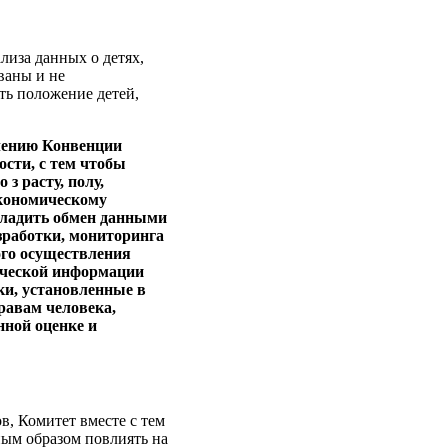
лиза данных о детях,
ваны и не
ть положение детей,
влению Конвенции
ости, с тем чтобы
з расту, полу,
экономическому
наладить обмен данными
зработки, мониторинга
ого осуществления
тической информации
ки, установленные в
равам человека,
нной оценке и
в, Комитет вместе с тем
ным образом повлиять на