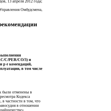
ов, 13 апреля 2012 года;
е Управления Омбудсмена,
 рекомендации
 выполнения
RC/C/PER/CO/3) и
 р е комендаций,
плуатации, в том числе
ах были отменены в
ересмотра Кодекса
 в частности в том, что
правосудия в отношении
ошайничестве»