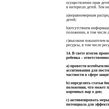
осуществление прав дете
в интересах детей. Тем н
a)неравномерным распред
детей;
b)отсутствием информаци
положении, в том числе 
c)высоким показателем к
ресурсы, в том числе ре
14. В свете итогов пров
ребенка – ответственнос
a) провести всеобъемл
ассигнования для посте
частности в сфере защит
b) определить статьи 
положении, что может п
коренных нар о дов;
c) активизировать меры
потенциала для эффекти