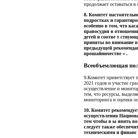
продолжает оставаться в 
8. Комитет настоятельн
подростках и гарантиро
особенно в том, что ка
правосудия в отношении
детей и соотве т ству
приняты во внимание в 
предыдущей рекомендаци
прошайничестве » .
Всеобъемлющая пол
9.Комитет приветствует 
2021 годов и участие гра
осуществление и монитор
тем, что ресурсы, выдел
мониторинга и оценки ос
10. Комитет рекомендуе
осуществления Национал
тем чтобы в ы явить во
следует также обеспечи
техническими и финанс