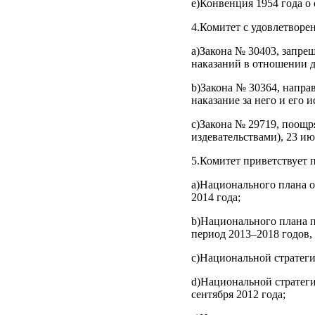
e)Конвенция 1954 года о 
4.Комитет с удовлетворе
a)Закона № 30403, запр
наказаний в отношении де
b)Закона № 30364, напра
наказание за него и его и
c)Закона № 29719, поощр
издевательствами), 23 ию
5.Комитет приветствует
a)Национального плана об
2014 года;
b)Национального плана п
период 2013–2018 годов, 
с)Национальной стратегии
d)Национальной стратеги
сентября 2012 года;