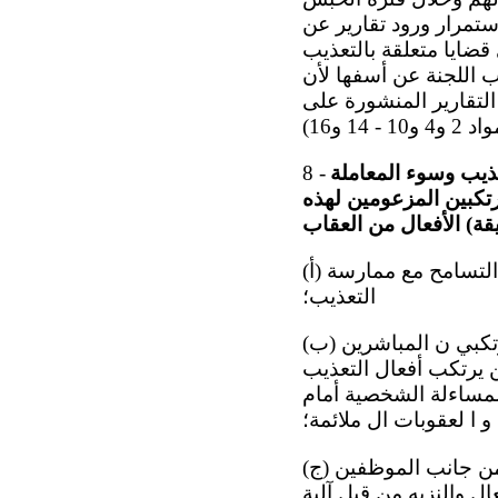
ستمرار ورود تقارير عن
ضايا متعلقة بالتعذيب
ب اللجنة عن أسفها لأن
لتقارير المنشورة على
عذيب وسوء المعاملة
8 -
رتكبين المزعومين لهذه
الوثيقة
(أ) أن تكفل إصدار رئيس الجمهورية ل بيان علني يؤكد بشكل لا لبس فيه عدم التسامح مع ممارسة
التعذيب؛
(ب) أن تعلن مباشرتها على الفور لإجراءات التحقيق والملاحق ة القضائية ضد ال مرتكبي ن المباشرين
 يرتكب أفعال التعذيب
لمساءلة الشخصية أمام
 و ا لعقوبات ال ملائمة؛
(ج) أن تكفل إخضاع جميع التقارير المتعلقة ب ممارسة التعذيب وسوء المعاملة من جانب الموظفين
ل والنزيه من قبل آلية