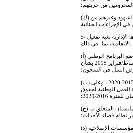
لمحرومين من حريتهم؛
(ك) اعتماد ها في 12 كانون الثاني/يناير 2016 ل قانون حماية الدولة للضحايا والشهود وغيرهم من
5- كما ترحب اللجنة بمبادرات الدولة الطرف لتعديل سياساتها وبرامجها وتدابيرها الإدارية بغية تفعيل
الاتفاقية، بما في ذلك:
(أ) اعتماد الاستراتيجية الوطنية للوقاية والحد من مرض السل للفترة 2008-2015، ووضع البرنامج الوطني
للوقاية والحد من السل للفترة 2010-2015، وعقد اجتماع مائدة مستديرة في 26 شباط/فبراير 2015 بشأن
مرض السل في السجون؛
(ب) موافقة رئيس الجمهورية على خطة العمل الوطنية للمساواة بين الجنسين للفترة 2015-2020 ، وعلى
ر بالأشخاص للفترة 2016-2018 ، وعلى خطة العمل الوطنية لحقوق
 للفترة 2016-2020؛
(ج) الأمر الرئاسي الصادر في 1 حزيران/يونيه 2012 بشأن اعتماد البرنامج العام لتركمانستان المتعلق ب
ر نظام قضاء الأحداث؛
(د) القرار الرئاسي المؤرخ 11 نيسان/أبريل 2014 بشأن تحسين ظروف الاحتجاز في المؤسسات الإصلاحية