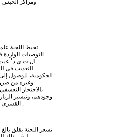
ومراكز الحبس ال
التعذيب في الم
الحكومية، للوصول إلى 
وغيره من ضروب 
بالاحتجاز التعسفي
وجودهم، وتيسير الزيار
القسري المزعومة ا ل ع ا لقة. غير أن اللجنة تأسف لعدم تنفيذ الدولة الطرف ل توصيات ها .
، بما في ذلك ال