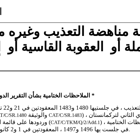
ا
ية مناهضة التعذيب وغيره
لة أو العقوبة القاسية أو ا
أ
الملاحظات الختامية بشأن التقرير الدوري الثاني لتركمانستان *
) ، في التقرير الدوري الثاني لتركمانستان
والوثيقة
T/C/SR.1480
CAT/C/SR.1483
) ، واعتمَدت هذه الملاحظات الختامية
) وردودها على قائمة المسائل (
CAT/C/TKM/Q/2/Add.1
في جلست يها 1496 و1497 ، المعقودتين في 1 و2 كانون الأول / ديسمبر 2016.