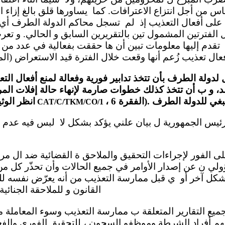
اس من أجل انتزاع الاعترافات. كما يساورها قلق بالغ إزاء ا
 على أفعال التعذيب إذ لم تسجل محاكم الدولة الطرف أي ق
 الفترتين المشمول تين بالتقريرين السابق و الحالي. و تعر
تقدم إليها معلومات تبين أن ها حققت بفعالية في عدد من ا
 لدولة الطرف بأن تتخذ تدابير فورية وفعالة لمنع أفعال الت
لد، و ب أن تتخذ كذلك خطوات صارمة لإنهاء حالة إفلات الم
الأفعال من العقاب (انظر 
CAT/C/TKM/CO/1
ولي ن عن إصدار الأوامر في جميع الحالات وأن تحذّر كل من
بشكل آخر أو ي قبل ممارسة التعذيب من أنه يعرّض نفسه ل
القانون و للملاحقة الجنائية
هم أفراد الشرطة وموظفو السجون ، للتحقيق الفوري والفعا