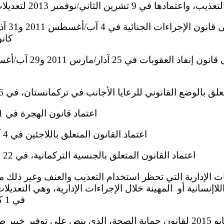
تعذيب، واعتمادها في 9 تشرين الثاني/نوفمبر 2013 لتعديلات بشأن بدائل الاحتجاز؛
كانو
علق بالوضع القانوني للرعايا الأجانب في تركمانستان، في 26 آذار/مارس 2011؛
(و) اعتماد قانون الهجرة في 31 آذار/مارس 2012؛
(ز) اعتماد القانون المتعلق باللاجئين في 4 آب/أغسطس 2012؛
(ح) اعتماد القانون المتعلق بالجنسية التركمانية، في 22 حزيران/يونيه 2013؛
للاإنسانية أو المهينة خلال الإجراءات الإدارية، وهي التعديلا
في 1 كانون الثاني/يناير 2014؛