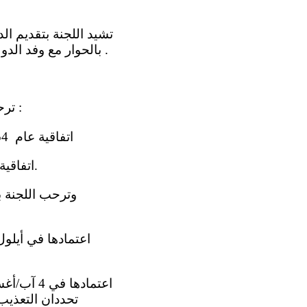
بالحوار مع وفد الدولة الطرف وبالردود الشفوية والخطية المقدَّمة على دواعي القلق التي أثارتها اللجنة .
3- ترحب اللجنة بتصديق الدولة الطرف ع لى الصكوك الدولية التالية أو انضمامها إليها :
(أ) اتفاقية عام 1954 المتعلقة بوضع الأشخاص عديمي الجنسية، في 7 كانون الأول/ديسمبر 2011؛
(ب) اتفاقية عام 1961 المتعلقة بخفض حالات انعدام الجنسية، في 29 آب/أغسطس 2012.
تحددان التعذيب