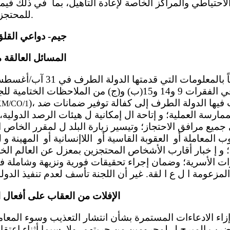
احتياطي والمراكز الخاصة لإعادة التأهيل، بما في ذلك فيما 
للمحتجزين وظروفهم المعيشية.
جيم- دواعي القل
المسائل العالقة م
التوصيات الواردة في الفقرات 9 و14 و15(ب) و(ج) من الملاحظا
)، ال ت ي د ُ عيت فيها الدولة الطرف إلى كفالة توفير ضمانات ضد
KM/CO/1
مارسة العملية؛ و إتاحة ال إمكانية ل هيئات الرصد الدولية،
جميع مرافق الاحتجاز؛ وتيسير زيارة البلد ل لمقرر الخاص 
المعاملة أو العقوبة القاسية أو اللاإنسانية أو المهينة و 
؛ و إ خبار أقارب الأشخاص المحتجزين بمعزل عن العالم ال
ات الأسرية؛ وضمان إجراء تحقيقات فورية ونزيهة وشاملة ف
الإفلات من العقاب على أفعال 
ضرب المبرح ل لمحرومين من حريتهم، ولا سيما أثناء اعتقا