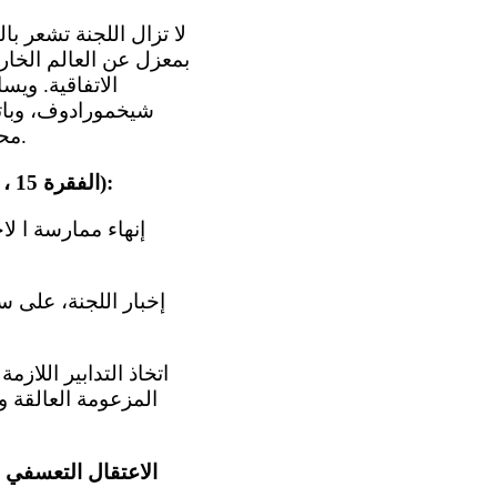
بمعزل عن العالم الخار
الاتفاقية. وي
شيخمورادوف، وباتي
محاولة اغتيال الرئيس السابق في تشرين الثاني/نوفمبر 2002 (المواد 2 و11 - 14 و16).
، الفقرة 15):
المزعومة العالقة و
الاعتقال التعسفي