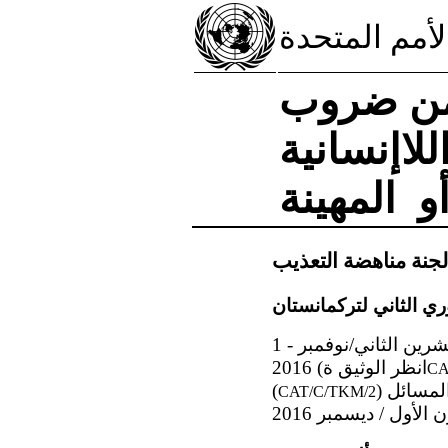
لأمم المتحدة
 من ضروب
للاإنسانية
و المهينة
لجنة مناهضة التعذيب
1 - نظرت لجنة مناهضة التعذيب ، في جلستيها 1480 و1483 المعقودتين في 21 و22 تشرين الثاني/نوفمبر
2016 (انظر الوثيق ة
CA
(
CAT/C/TKM/2