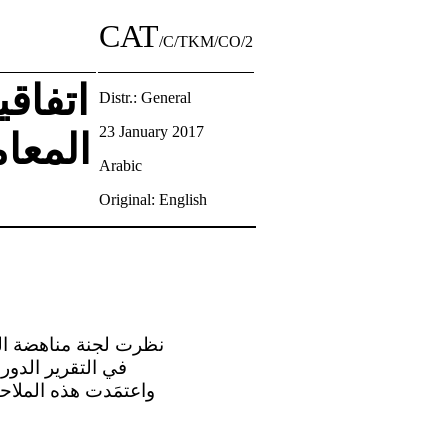
CAT
/C/TKM/CO/2
اتفاق
Distr.: General
23 January 2017
المعام
Arabic
Original: English