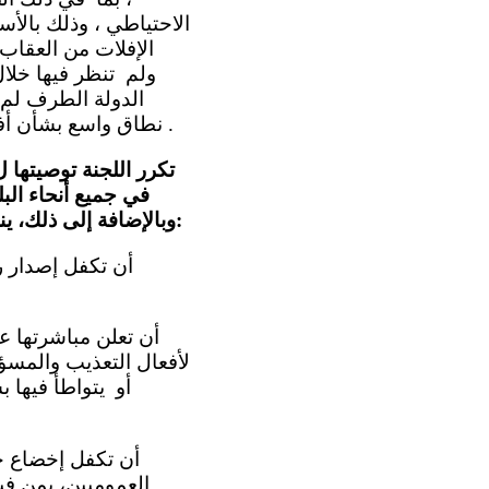
الاحتياطي ، وذلك بالأس
الإفلات من العقاب
ولم تنظر فيها خلال
الدولة الطرف لم 
نطاق واسع بشأن أفعال تعذيب زُعم أنها وقعت خلال الفترة قيد الاستعراض (المواد 2 و4 و10 - 14 و16) .
تكرر اللجنة توصيتها ل
في جميع أنحاء الب
، الفقرة 6). وبالإضافة إلى ذلك، ينبغي للدولة الطرف:
لأفعال التعذيب والمسؤ
أو يتواطأ فيها 
العموميين، بمن في