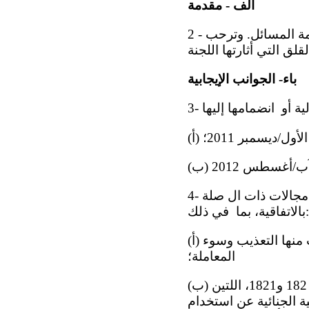
ألف - مقدمة
2 - تشيد اللجنة بتقديم الدولة الطرف في الوقت المناسب لتقريرها وردودها على قائمة المسائل. وترحب
باء- الجوانب الإيجابية
4- وترحب اللجنة بمبادرات الدولة الطرف الرامية إلى مراجعة قوانينها في ال مجالات ذات ال صلة
بالاتفاقية، بما في ذلك:
(أ) اعتمادها في أيلول/سبتمبر 2016 للدستور الجديد، الذي يحظر جملة ممارسات منها التعذيب وسوء
المعاملة؛
(ب) اعتمادها في 4 آب/أغسطس 2012 لتعديلات للقانون الجنائي، منها إضافة المادتين 182 و1821، اللتين
ة الجنائية عن استخدام