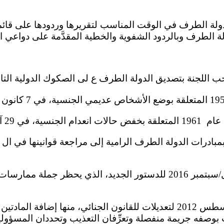
 بوصفه جريمة منفصلة وتعرِّفان التعذيب وتحددان المسؤولي