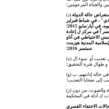
ن والجناة المزعومين؛
ستعراض حالة الدولة
(د)
" ، في شباط/فبراير
2015 ؛ و ال تعذيب المزعوم أثناء الاحتجاز ل باهرام هيمديموف، أحد شهود يهوه، في أيار/مايو 2015؛
ر اً في مركز ل إعادة
مزعوم في مركز الحبس الاحتياطي في آناو
سبتمبر 2016؛
(ه) أن تكفل إيقاف جميع الأشخاص الذين يجري التحقيق معهم بتهمة ارتكاب أفعال ال تعذيب أو سوء ال
 و طوال فترة التحقيق؛
(و) أن تقدم مرتكبي أ فع ال التعذيب وسوء المعاملة إلى العدالة، و أن تحكم عليهم، في حالة إدانتهم، ب
ب إلى ضحايا التعذيب؛
(ز) أن تكفل إمكانية حصول المتهمين ومحاميهم على تسجيلات ا لاستجوابات بالصورة والصوت، من دون
حالات الاختفاء القسري