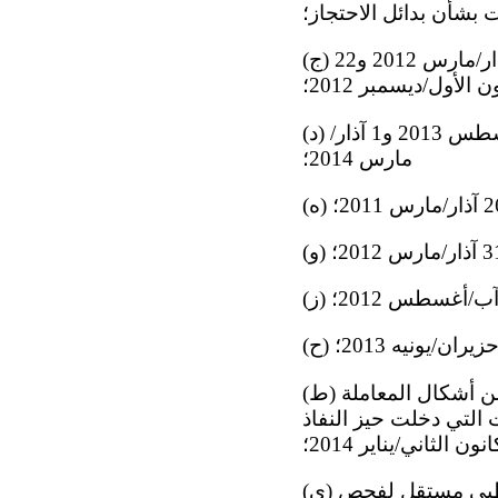
(ج) التعديلات المدخَلة على قانون الإجراءات الجنائية في 4 آب/أغسطس 2011 و31 آذار/مارس 2012 و22
ن الأول/ديسمبر 2012؛
(د) التعديلات المدخَلة على قانون إنفاذ العقوبات في 25 آذار/مارس 2011 و29 آب/أغسطس 2013 و1 آذار/
مارس 2014؛
(ط) تعديلات قانون المخالفات الإدارية التي تحظر استخدام التعذيب والعنف وغير ذلك من أشكال المعاملة
ت التي دخلت حيز النفاذ
(ي) اعتمادها في 23 أيار/مايو 2015 لقانون حماية الصحة، الذي ينص على توفير خبير طبي مستقل لفحص