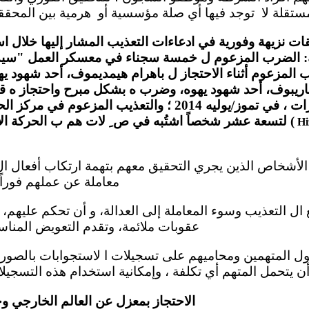
ستقلة لا توجد فيها أي صلة مؤسسية أو هرمية بين المحققي
ات نزيهة وفورية في ادعاءات التعذيب المشار إليها خلال ا
: الضرب المزعوم ل خمسة سجناء في معسكر العمل "سيدي
ريبوف، أحد شهود يهوه، وضرب ه بشكل مبرح واحتجاز ه قس
تأهيل مدمني المخدرات ، في تموز/يوليه 2014 ؛ والتعذيب ال
لتسعة عشر شخصاً اشتُبه في ص ِ لات هم ب الحركة الإسلامية المدنية هيزمت (
Hi
معاملة عن عملهم فوراً
عقوبات ملائمة، وتقدم التعويض المناس
الاحتجاز بمعزل عن العالم الخارجي و