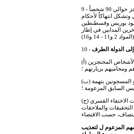
9 - لا تزال اللجنة تشعر بالقلق إزاء استمرار ورود تقارير مفادها أن الدولة الطرف تحتجز حوالي 90 شخصاً
وتشكل انتهاكاً لأحكام
 وجود بوريس وقسطنطين
رين المدانين في إطار
10 -
(أ) إنهاء ممارسة ا لاحتجاز بمعزل عن العالم الخارجي وضمان الإفراج عن جميع الأشخاص المحتجزين
م ومحاميهم بزيارتهم ؛
(ب) إخبار اللجنة، على سبيل الأولوية، بمصير ومكان وجود جميع الأشخاص المدانين و المسجونين بتهمة
ئيس السابق المزعومة ؛
(ج) اتخاذ التدابير اللازمة لضمان إجراء تحقيقات فورية ونزيهة وشاملة في جميع حالات الاختفاء القسري
 التحقيقات والملاحقات
هم المزعوم ل لتعذيب