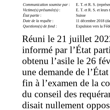
Communication soumise par
:
E. T. et R. S. (représ
Victime(s) présumée(s)
:
E. T. et R. S. et leurs 
État partie
:
Suisse
Date de la requête
:
11 décembre 2018 (date 
Questions(s) de fond
:
Expulsion vers la Fédé
Réuni le 21 juillet 202
informé par l’État part
obtenu l’asile le 26 fé
une demande de l’État 
fin à l’examen de la c
du conseil des requéran
disait nullement oppos