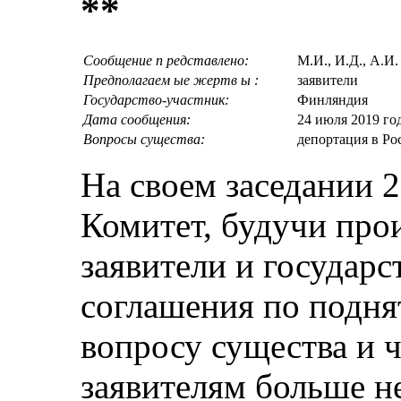
**
Сообщение п редставлено:
М.И., И.Д., А.И
Предполагаем ые жертв ы :
заявители
Государство-участник:
Финляндия
Дата сообщения:
24 июля 2019 го
Вопросы существа:
депортация в Р
На своем заседании 2
Комитет, будучи про
заявители и государс
соглашения по подня
вопросу существа и 
заявителям больше н