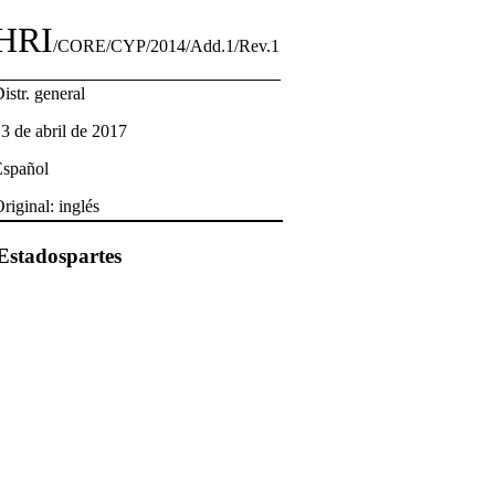
HRI
/CORE/CYP/2014/Add.1/Rev.1
istr. general
3 de abril de 2017
Español
riginal: inglés
Estadospartes