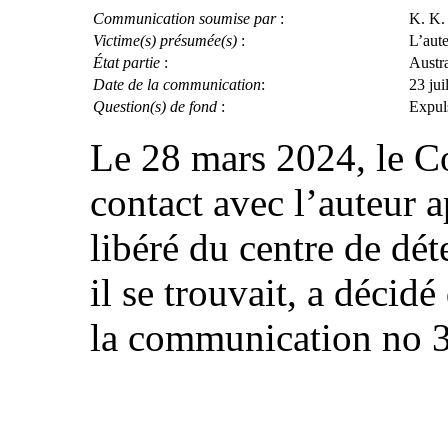
Communication soumise par
:
K. K.
Victime(s) présumée(s)
:
L’aut
État partie
:
Austra
Date de la communication
:
23 jui
Question(s) de fond
:
Expuls
Le 28 mars 2024, le Co
contact avec l’auteur a
libéré du centre de dé
il se trouvait, a décid
la communication no 