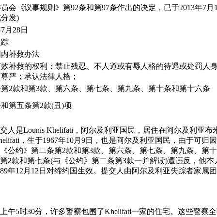
员会《议事规则》第92条和第97条作出的决定，已于2013年7月
分发)
年7月28日
失踪
国内补救办法
有效补救的权利；禁止残忍、不人道或有辱人格的待遇或处罚人
有尊严；承认法律人格；
条第2款和第3款、第六条、第七条、第九条、第十条和第十六条
和第五条第2款(丑)项
的提交人是Lounis Khelifati，阿尔及利亚国民，居住在阿尔及
 Khelifati，生于1967年10月9日，也是阿尔及利亚国民，由于
《公约》第二条第2款和第3款、第六条、第七条、第九条、第
第2款和第七条(与《公约》第二条第3款一并解读)遭违反，他
89年12月12日对缔约国生效。提交人由阿尔及利亚失踪者家属
日，大约上午5时30分，许多警察包围了Khelifati一家的住宅。这些