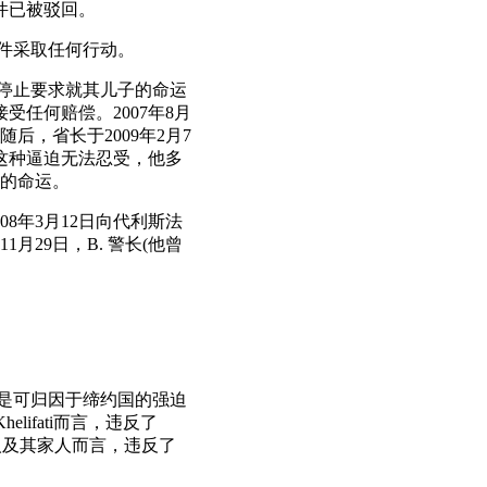
案件已被驳回。
案件采取任何行动。
并停止要求就其儿子的命运
受任何赔偿。2007年8月
，省长于2009年2月7
这种逼迫无法忍受，他多
的命运。
008年3月12日向代利斯法
29日，B. 警长(他曾
ati是可归因于缔约国的强迫
lifati而言，违反了
人及其家人而言，违反了