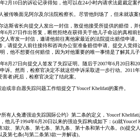
1年2月10日的诉讼记录得知，他可以在24小时内请求法庭裁定
日，提交人被传唤面见阿尔及尔法院检察长。尽管他到场了，但未就该
日，布米尔达斯省长向提交人发出一封信，敦促他接受所提供的赔偿，
7年6月27日作出答复，断然拒绝在获得关于他儿子命运的真相前接
提交人寄发一封信，邀请他前往离他家最近的法院提出赔偿申请。随后
电传，请提交人前往接待和咨询办公室准备赔偿申请。提交人觉得
明，他不想要任何赔偿，因为对他重要的唯一事情是了解其儿子
06年8月27日向提交人签发了失踪证明。随后于2007年6月20日和2
诉。然而，检察官决定不就这些申诉采取进一步行动。2011年11月
逮捕受害者)死后，检察官决定了结此案。
向强迫或非自愿失踪问题工作组提交了Youcef Khelifati的案件。
所有人免遭强迫失踪国际公约》第二条的定义，Youcef Khelif
子1994年6月20日以来的强迫失踪构成如下：(a)就Youcef Khe
第3款、第六条、第七条、第九条、第十条和第十六条。(b)提交
以及第七条(与第二条第3款一并解读)。