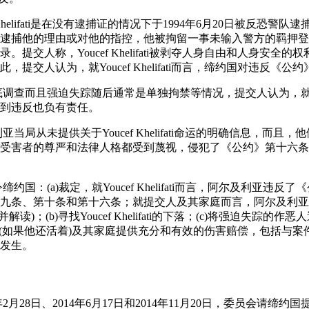
f Khelifati是在没有逮捕证的情况下于1994年6月20日被反恐
逮捕他的理由或对他的指控，他被拘留一事未输入警方的羁押登
提交人称，Youcef Khelifati被剥夺人身自由和人身安全
提交人认为，就Youcef Khelifati而言，缔约国对违反《
调查而且强迫失踪随后通常是单独拘禁等情况，提交人认为，就Youcef
到违反也负有责任。
亚当局从未提供关于Youcef Khelifati命运的明确信息，而
受害者的尊严和法律人格都受到蔑视，侵犯了《公约》第十六条
约国：(a)裁定，就Youcef Khelifati而言，阿尔及利亚违反
九条、第十条和第十六条；就提交人及其家庭而言，阿尔及利亚
读)；(b)寻找Youcef Khelifati的下落；(c)将强迫失踪
helifati (如果他还活着)及其家庭提供充分和有效的伤害赔偿，包
发生。
014年2月28日、2014年6月17日和2014年11月20日，委员会请