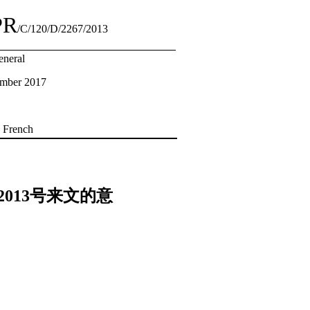
PR
/C/120/D/2267/2013
eneral
ember 2017
: French
013号来文的意