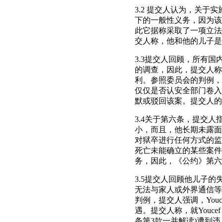
3.2 提交人认为，关于实
下的一般性义务，因为该
此它据称采取了一项立法
交人称，他和他的儿子是
3.3提交人回顾，所有
的调查，因此，提交人称，根
利。参照委员会的判例，
仅仅是否认安全部门卷入
默或驳回该案。提交人的结论
3.4关于第六条，提交人
小，而且，他长期未露面
对狱卒进行任何方式的监
死亡未能确立的某些案件
务，因此，《公约》第六
3.5提交人回顾他儿子
无法与家人或外界通信等情况
判例，提交人强调，Youc
遇。提交人称，就Youce
条第3款一并解读)遭到违