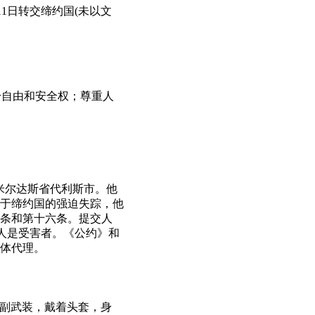
11日转交缔约国(未以文
身自由和安全权；尊重人
利亚布米尔达斯省代利斯市。他
可归因于缔约国的强迫失踪，他
十条和第十六条。提交人
本人是受害者。《公约》和
团体代理。
警察全副武装，戴着头套，身