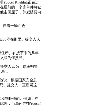
 Khelifati正在进
在屋前的一个床单并将它
他走回屋子，并威胁要向
在那里，停着一辆白色
t205停在那里。提交人认
搜查住所。在接下来的几年
什么或为何搜寻。
的情况。提交人认为，这表明警
局”。
通知他说，根据国家安全总
山区打死。提交人一直质疑这一
扰和恐吓他们。例如，在
，当局还寻找Youcef