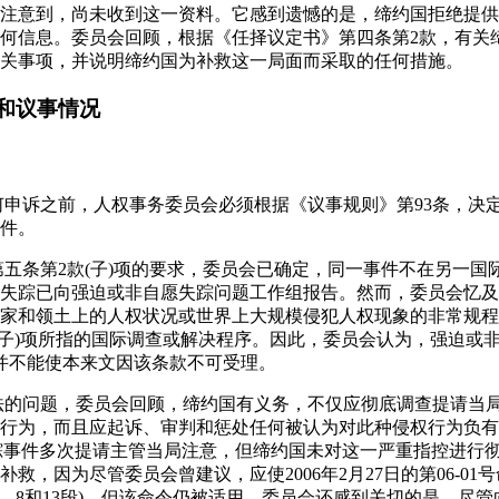
注意到，尚未收到这一资料。它感到遗憾的是，缔约国拒绝提供
何信息。委员会回顾，根据《任择议定书》第四条第2款，有关
关事项，并说明缔约国为补救这一局面而采取的任何措施。
和议事情况
任何申诉之前，人权事务委员会必须根据《议事规则》第93条，决
件。
》第五条第2款(子)项的要求，委员会已确定，同一事件不在另一
失踪已向强迫或非自愿失踪问题工作组报告。然而，委员会忆及
家和领土上的人权状况或世界上大规模侵犯人权现象的非常规程
(子)项所指的国际调查或解决程序。因此，委员会认为，强迫或
ati的案件并不能使本来文因该条款不可受理。
办法的问题，委员会回顾，缔约国有义务，不仅应彻底调查提请当
行为，而且应起诉、审判和惩处任何被认为对此种侵权行为负有责任
他的失踪事件多次提请主管当局注意，但缔约国未对这一严重指控进
救，因为尽管委员会曾建议，应使2006年2月27日的第06-01
/3，第7、8和13段)，但该命令仍被适用。委员会还感到关切的是，