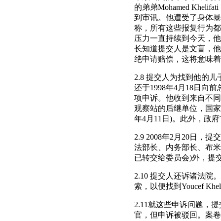
的弟弟Mohamed Kh
到审讯。他遭受了身体暴
称，所有这些报复行为都
压力一直持续到今天，他
长知道提交人是文盲，他
绝申请赔偿，这将意味着
2.8 提交人为找到他
还于1998年4月18
项申诉。他收到来自不同当
观察站的后继单位，国家促
年4月11日)。此外，政
2.9 2008年2月20
法部长、内务部长、布米
已转交给委员会)外，提
2.10 提交人还诉诸法
索，以便找到Youcef Khel
2.11就这些申诉问题，
官，但申诉被驳回。案卷