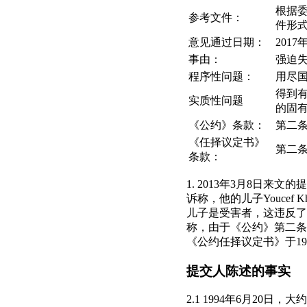
根据委
参考文件：
件形式
意见通过日期：
2017
事由：
强迫
程序性问题：
用尽
得到
实质性问题
的固
《公约》条款：
第二
《任择议定书》
第二条
条款：
1. 2013年3月8日来文
诉称，他的儿子Youcef
儿子是受害者，这违反了
称，由于《公约》第二条
《公约任择议定书》于19
提交人陈述的事实
2.1 1994年6月20