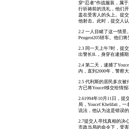
穿“忍者”作战服装，属于反
行祈祷前的洗礼，他们开
盖在受害人的头上。提交
他射击。此时，提交人认出
2.2 一人目睹了这一情景。警
Peugeot205轿车
2.3 同一天上午7时，
出警长B.，身穿在逮捕期间所
2.4 第二天，逮捕了Y
内，直到2000年，警
2.5 代利斯的居民多次被传
方已将Youcef移交给
2.61994年10月1
局，Youcef Khel
说法，他认为这是错误的
2.7提交人寻找真相的
市政当局的命令下，受害