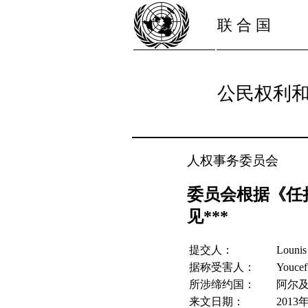
联 合 国
公民权利和
人权事务委员会
委员会根据《任择
见***
提交人：
Loun
据称受害人：
Youc
所涉缔约国：
阿尔
来文日期：
2013