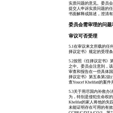
实质问题的意见。委员会
提交人申诉实质问题的任
书面解释或陈述，澄清有
委员会需审理的问题
审议可否受理
5.1在审议来文所载的
择议定书》规定的受理条
5.2按照《任择议定书
之中。委员会注意到，该
审查和报告在一些具体国
择议定书》第五条第2款
查Youcef Khelif
5.3关于用尽国内补救
为，特别是侵犯生命权的
Khelifat的家人将
未能证明存在可用的有效补
CCPR/C/DZA/CO