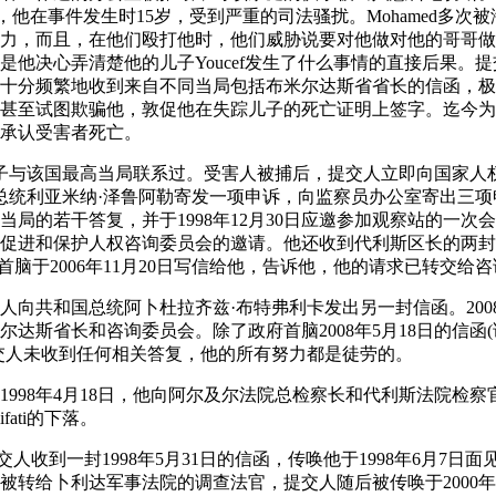
elifati，他在事件发生时15岁，受到严重的司法骚扰。Mohamed
力，而且，在他们殴打他时，他们威胁说要对他做对他的哥哥做
是他决心弄清楚他的儿子Youcef发生了什么事情的直接后果。
十分频繁地收到来自不同当局包括布米尔达斯省省长的信函，极
甚至试图欺骗他，敦促他在失踪儿子的死亡证明上签字。迄今为
承认受害者死亡。
的儿子与该国最高当局联系过。受害人被捕后，提交人立即向国家
日向前总统利亚米纳·泽鲁阿勒寄发一项申诉，向监察员办公室寄出三
局的若干答复，并于1998年12月30日应邀参加观察站的一次会议
进和保护人权咨询委员会的邀请。他还收到代利斯区长的两封信(20
府首脑于2006年11月20日写信给他，告诉他，他的请求已转交给
日，提交人向共和国总统阿卜杜拉齐兹·布特弗利卡发出另一封信函。20
尔达斯省长和咨询委员会。除了政府首脑2008年5月18日的信函
交人未收到任何相关答复，他的所有努力都是徒劳的。
院。1998年4月18日，他向阿尔及尔法院总检察长和代利斯法院检
ifati的下落。
提交人收到一封1998年5月31日的信函，传唤他于1998年6月7
被转给卜利达军事法院的调查法官，提交人随后被传唤于2000年