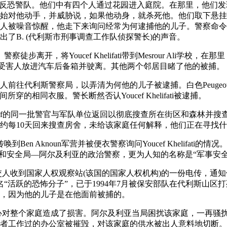
恐警队。他们中有四个人通过花园进入庭院。在那里，他们发现Youcef
始对他动手，并威胁说，如果他动身，就杀死他。他们取下悬挂
人被噪音惊醒，他走下来询问经常为何逮捕他的儿子。警察命令
了B. (代利斯市刑事调查工作队侦探警长)的声音。
察徒步离开，将Youcef Khelifati带到Mesrour Ali学校，
。他们将受害人放进汽车后备箱并驶离。其他两个邻居目睹了他的被捕。
提交人前往代利斯警察局，以弄清为何他的儿子被逮捕。白色Peugeo
穿的相同衣服。警长断然否认Youcef Khelifati被逮捕。
oucef的同一批警官与军队单位返回以彻底搜查所在街区和森林并
察大约每10天回来搜查房舍，未给该家庭任何解释，他们正在寻找
唤到Ben Aknoun军营并被便衣警察询问Youcef Khelifati
情报和安全局—阿尔及利亚的政治警察，更为人知的名称是“军事安全
1日，提交人收到国家人权观察站(该国的国家人权机构)的一份电传，
ifati，一名“活跃的恐怖分子”，已于1994年7月被保安部队在代利斯
，因为他的儿子是在他面前被捕的。
决心对整个家庭造成了损害。阿尔及利亚当局困扰该家庭，一再骚
者工作过的办公室被摧毁，对该家庭的供水被出人意料地切断。此外