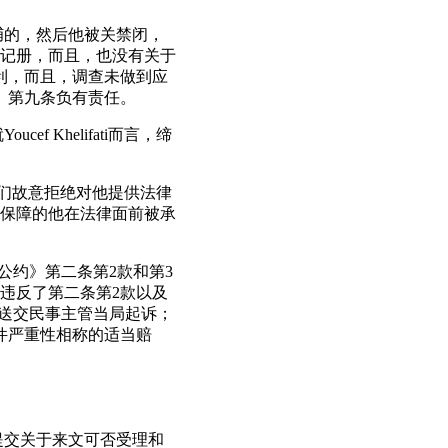
警队逮捕的，然后他被关禁闭，
记册，而且，也没有关于
的权利，而且，调查未做到应
公约》第九条负有责任。
 Khelifati而言，缔
且，他们故意拒绝对他提供法律
保障的他在法律面前被承
了《公约》第二条第2款和第3
违反了第二条第2款以及
的作恶人送交民事主管当局起诉；
括与案件严重性相称的适当赔
缔约国提交关于来文可否受理和