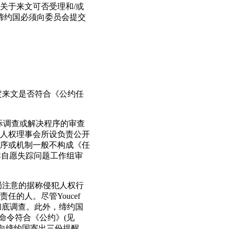
关于来文可否受理和/或
缔约国必须向委员会提交
定来文是否符合《公约任
国际调查或解决程序的审查
人权理事会所设负责公开
序或机制一般不构成《任
非自愿失踪问题工作组审
局注意的据称侵犯人权行
的人。尽管Youcef
行彻底调查。此外，缔约国
号命令符合《公约》(见
尽管向缔约国寄出三份提醒