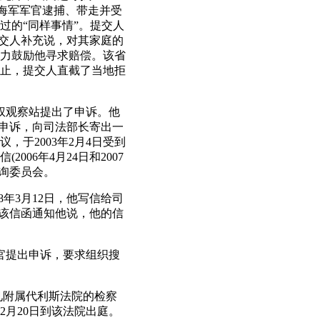
多次被海军军官逮捕、带走并受
过的“同样事情”。提交人
提交人补充说，对其家庭的
力鼓励他寻求赔偿。该省
止，提交人直截了当地拒
人权观察站提出了申诉。他
项申诉，向司法部长寄出一
，于2003年2月4日受到
06年4月24日和2007
咨询委员会。
08年3月12日，他写信给司
(该信函通知他说，他的信
察官提出申诉，要求组织搜
日面见附属代利斯法院的检察
2月20日到该法院出庭。