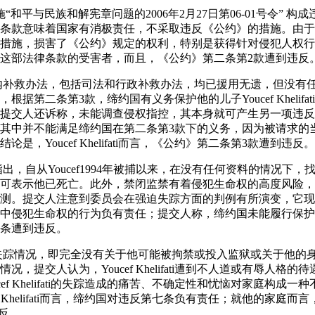
施“和平与民族和解宪章问题的2006年2月27日第06-01号令” 
条款意味着国家有消极责任，不采取违反《公约》的措施。由于
措施，损害了《公约》规定的权利，特别是获得针对侵犯人权行
这部法律条款的受害者，而且，《公约》第二条第2款遭到违反
国内补救办法，包括司法和行政补救办法，均已援用无遗，但没有
据第二条第3款，缔约国有义务保护他的儿子Youcef Khelif
提交人还诉称，未能调查侵权指控，其本身就可产生另一项违反
其中并不能满足缔约国在第二条第3款下的义务，因为被请求的
是，Youcef Khelifati而言，《公约》第二条第3款遭到违反。
指出，自从Youcef1994年被捕以来，在没有任何资料的情况下
可表示他已死亡。此外，禁闭监禁有着侵犯生命权的高度风险，
测。提交人注意到委员会在强迫失踪方面的判例有所演变，它现
中侵犯生命权的行为负有责任；提交人称，缔约国未能履行保护
条遭到违反。
的失踪情况，即完全没有关于他可能被拘禁或投入监狱或关于他的
，提交人认为，Youcef Khelifati遭到不人道或有辱人格
ef Khelifati的失踪造成的痛苦、不确定性和忧恼对家庭构成
f Khelifati而言，缔约国对违反第七条负有责任；就他的家庭
反。