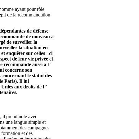
l’homme ayant pour rôle
 dépit de la recommandation
indépendantes de défense
té recommande de nouveau à
é de surveiller la
rveiller la situation en
et enquêter sur celles ‑ ci
espect de leur vie privée et
ité recommande aussi à l ’
qui concerne son
 concernant le statut des
 Paris). Il lui
nies aux droits de l ’
enaires.
, il prend note avec
ans une langue simple et
n, notamment des campagnes
e formation et des
 l’enfant et les protocoles