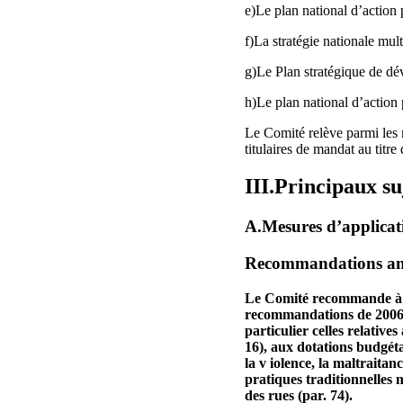
e)Le plan national d’action 
f)La stratégie nationale mul
g)Le Plan stratégique de dév
h)Le plan national d’action 
Le Comité relève parmi les m
titulaires de mandat au titr
III.Principaux s
A.Mesures d’applicatio
Recommandations ant
Le Comité recommande à l 
recommandations de 2006 (
particulier celles relativ
16), aux dotations budgétai
la v iolence, la maltraitan
pratiques traditionnelles n
des rues (par. 74).