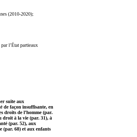
eunes (2010-2020);
par l’État partieaux
er suite aux
 de façon insuffisante, en
des droits de l’homme (par.
droit à la vie (par. 31), à
anté (par. 52), aux
e (par. 68) et aux enfants