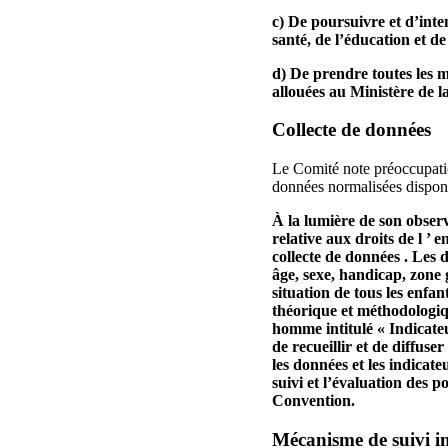
c) De poursuivre et d’inten
santé, de l’éducation et de 
d) De prendre toutes les m
allouées au Ministère de la
Collecte de données
Le Comité note préoccupation
données normalisées disponib
À la lumière de son observ
relative aux droits de l ’
collecte de données . Les 
âge, sexe, handicap, zone 
situation de tous les enfa
théorique et méthodologiq
homme intitulé « Indicate
de recueillir et de diffus
les données et les indicate
suivi et l’évaluation des 
Convention.
Mécanisme de suivi 