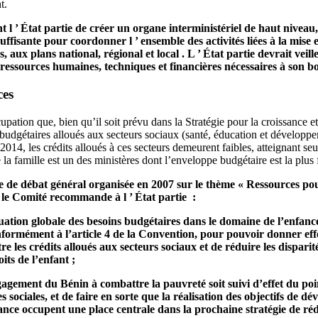
t.
l ’ État partie de créer un organe interministériel de haut niveau,
 suffisante pour coordonner l ’ ensemble des activités liées à la mi
s, aux plans national, régional et local . L ’ État partie devrait veil
 ressources humaines, techniques et financières nécessaires à son 
ces
ation que, bien qu’il soit prévu dans la Stratégie pour la croissance et
 budgétaires alloués aux secteurs sociaux (santé, éducation et développe
2014, les crédits alloués à ces secteurs demeurent faibles, atteignant 
e la famille est un des ministères dont l’enveloppe budgétaire est la plus
e de débat général organisée en 2007 sur le thème « Ressources pour 
, le Comité recommande à l ’ État partie :
ation globale des besoins budgétaires dans le domaine de l’enfance 
nformément à l’article 4 de la Convention, pour pouvoir donner effe
ître les crédits alloués aux secteurs sociaux et de réduire les disparit
its de l’enfant ;
ngagement du Bénin à combattre la pauvreté soit suivi d’effet du poi
 sociales, et de faire en sorte que la réalisation des objectifs de 
fance occupent une place centrale dans la prochaine stratégie de ré