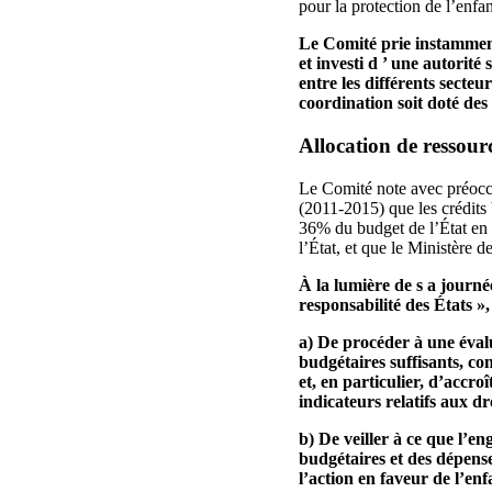
pour la protection de l’enfan
Le Comité prie instamment 
et investi d ’ une autorité
entre les différents secteur
coordination soit doté des
Allocation de ressour
Le Comité note avec préoccup
(2011‑2015) que les crédits
36% du budget de l’État en 
l’État, et que le Ministère d
À la lumière de s a journé
responsabilité des États »
a) De procéder à une évalu
budgétaires suffisants, co
et, en particulier, d’accro
indicateurs relatifs aux dro
b) De veiller à ce que l’e
budgétaires et des dépenses
l’action en faveur de l’en