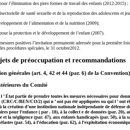
pour l’élimination des pires formes de travail des enfants (2012-2015) ;
tisectorielle de santé sexuelle et de la reproduction des adolescents et j
eloppement de l’alimentation et de la nutrition (2009);
pour la protection et le développement de l’enfant (2007).
esures positives l’invitation permanente adressée pour la première fois 
e des procédures spéciales, le 31 octobre2012.
ujets de préoccupation et recommandations
n générales (art. 4, 42 et 44 (par. 6) de la Convention)
érieures du Comité
’ État partie de prendre toutes les mesures nécessaires pour donn
CRC/C/BEN/CO/2) qui n ’ ont pas été appliquées ou qui l ’ ont été
es à la création d’une institution nationale indépendante de défense 
res pour l’enfance ( par . 18), à la collect e de données (par. 20), au 
ce et la négligence (par. 47), aux enfants handicapés (par. 50), à la s
éfastes (par. 54), à l’éducation (par. 62), à l’exploitation économiqu