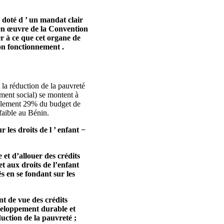
 doté d ’ un mandat clair
se en œuvre de la Convention
ler à ce que cet organe de
bon fonctionnement .
 la réduction de la pauvreté
ment social) se montent à
seulement 29% du budget de
 faible au Bénin.
les droits de l ’ enfant −
et d’allouer des crédits
t aux droits de l’enfant
és en se fondant sur les
nt de vue des crédits
développement durable et
duction de la pauvreté ;