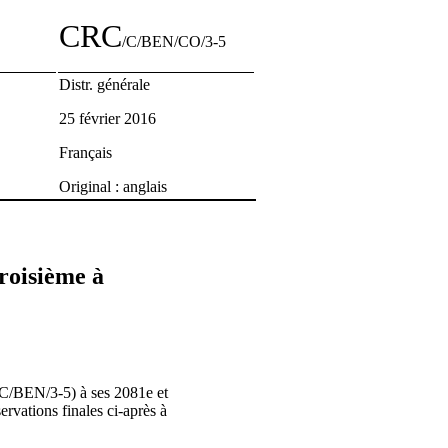
CRC
/C/BEN/CO/3-5
Distr. générale
25 février 2016
Français
Original : anglais
roisième à
/C/BEN/3-5) à ses 2081e et
vations finales ci-après à