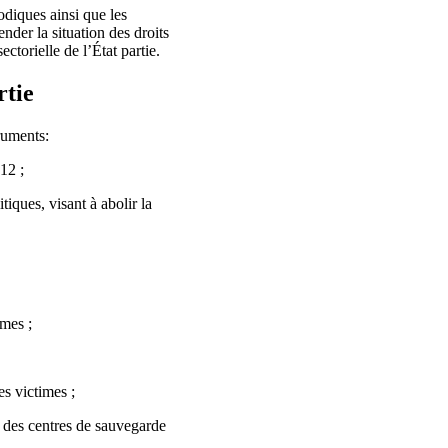
odiques ainsi que les
der la situation des droits
ectorielle de l’État partie.
rtie
truments:
12 ;
tiques, visant à abolir la
mmes ;
s victimes ;
 des centres de sauvegarde