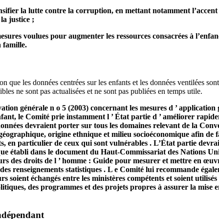
sifier la lutte contre la corruption, en mettant notamment l’accent 
la justice ;
esures voulues pour augmenter les ressources consacrées à l’enfanc
 famille.
 que les données centrées sur les enfants et les données ventilées sont 
les ne sont pas actualisées et ne sont pas publiées en temps utile.
ation générale n o 5 (2003) concernant les mesures d ’ application
 enfant, le Comité prie instamment l ’ État partie d ’ améliorer rapi
données devraient porter sur tous les domaines relevant de la Conve
géographique, origine ethnique et milieu socioéconomique afin de faci
nts, en particulier de ceux qui sont vulnérables . L’État partie devr
ue établi dans le document du Haut-Commissariat des Nations Unies
urs des droits de l ’ homme : Guide pour mesurer et mettre en œuv
er des renseignements statistiques . L e Comité lui recommande égale
urs soient échangés entre les ministères compétents et soient utilisés
politiques, des programmes et des projets propres à assurer la mise e
indépendant