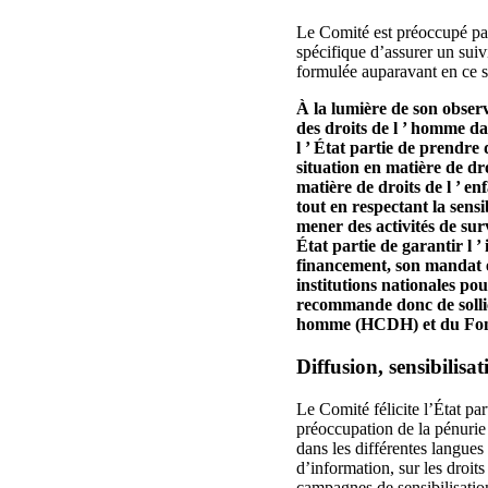
Le Comité est préoccupé par
spécifique d’assurer un suiv
formulée auparavant en ce
À la lumière de son observ
des droits de l ’ homme da
l ’ État partie de prendre
situation en matière de dr
matière de droits de l ’ en
tout en respectant la sensi
mener des activités de sur
État partie de garantir l
financement, son mandat et
institutions nationales pou
recommande donc de sollic
homme (HCDH) et du Fonds
Diffusion, sensibilisa
Le Comité félicite l’État pa
préoccupation de la pénurie 
dans les différentes langue
d’information, sur les droit
campagnes de sensibilisation