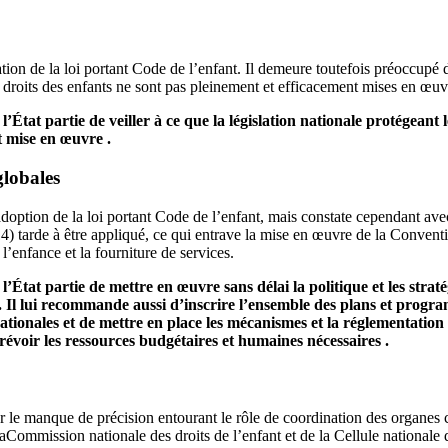
on de la loi portant Code de l’enfant. Il demeure toutefois préoccupé de
es droits des enfants ne sont pas pleinement et efficacement mises en œuv
tat partie de veiller à ce que la législation nationale protégeant le
t mise en œuvre .
globales
doption de la loi portant Code de l’enfant, mais constate cependant ave
) tarde à être appliqué, ce qui entrave la mise en œuvre de la Conventi
l’enfance et la fourniture de services.
tat partie de mettre en œuvre sans délai la politique et les stratég
 . Il lui recommande aussi d’inscrire l’ensemble des plans et progr
 nationales et de mettre en place les mécanismes et la réglementation
prévoir les ressources budgétaires et humaines nécessaires .
 le manque de précision entourant le rôle de coordination des organes c
 laCommission nationale des droits de l’enfant et de la Cellule nationale 