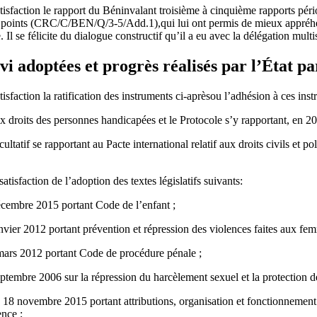
isfaction le rapport du Béninvalant troisième à cinquième rapports péri
 de points (CRC/C/BEN/Q/3-5/Add.1),qui lui ont permis de mieux appréhen
. Il se félicite du dialogue constructif qu’il a eu avec la délégation multis
vi adoptées et progrès réalisés par l’État pa
isfaction la ratification des instruments ci‑aprèsou l’adhésion à ces ins
x droits des personnes handicapées et le Protocole s’y rapportant, en 20
tatif se rapportant au Pacte international relatif aux droits civils et poli
tisfaction de l’adoption des textes législatifs suivants:
écembre 2015 portant Code de l’enfant ;
nvier 2012 portant prévention et répression des violences faites aux fe
mars 2012 portant Code de procédure pénale ;
ptembre 2006 sur la répression du harcèlement sexuel et la protection de
18 novembre 2015 portant attributions, organisation et fonctionnement
ence ;