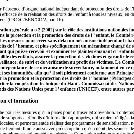
 l’absence d’organe national indépendant de protection des droits de 
i efficace de la réalisation des droits de l’enfant à tous les niveaux, en
 sens (CRC/C/BEN/CO/2, par. 16).
ation générale n o 2 (2002) sur le rôle des institutions nationales 
ns la protection et la promotion des droits de l ’ enfant, le Comi
 d es mesures pour créer sans délai un mécanisme indépendant charg
oits de l ’ homme, et plus spécifiquement un mécanisme chargé de su
fant qui puisse recevoir et examiner les plaintes émanant d ’ enfants 
bilité des enfants, assurer la protection des victimes et garantir le r
veillance, de suivi et de vérification au profit des victimes. Le Com
 ’ indépendance de ce mécanisme de surveillance, notamment en ce 
 ses immunités, afin qu ’ il soit pleinement conforme aux Principes
r la promotion et la protection des droits de l ’ homme ( Principes de
iter la coopération technique du Haut ‑ Commissariat des Nations U
 des Nations Unies pour l ’ enfance (UNICEF), entre autres part
tion et formation
rtie pour les mesures qu’il a prises pour diffuser laConvention. Toutefois
de supports et d’outils d’information appropriés, qui seraient rédigés d
s locales, et permettraientde réaliser des programmes de sensibilisatio
s de l’enfant. Il note aussi avec préoccupation qu’en dépit des séances d
 nombreuses qui ont été organisées, la Convention relative aux droits de