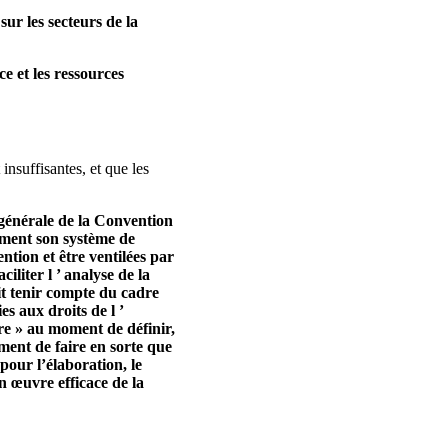
sur les secteurs de la
e et les ressources
insuffisantes, et que les
 générale de la Convention
dement son système de
ntion et être ventilées par
liter l ’ analyse de la
ait tenir compte du cadre
 aux droits de l ’
re » au moment de définir,
ment de faire en sorte que
 pour l’élaboration, le
n œuvre efficace de la