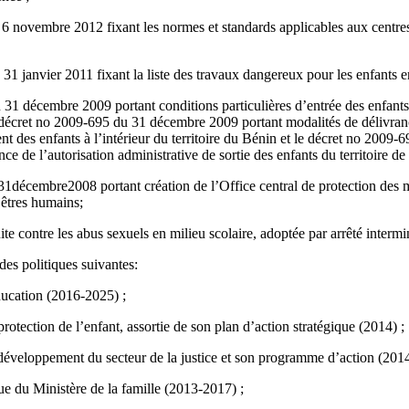
6 novembre 2012 fixant les normes et standards applicables aux centres 
31 janvier 2011 fixant la liste des travaux dangereux pour les enfants
1 décembre 2009 portant conditions particulières d’entrée des enfants é
décret no 2009‑695 du 31 décembre 2009 portant modalités de délivranc
nt des enfants à l’intérieur du territoire du Bénin et le décret no 200
nce de l’autorisation administrative de sortie des enfants du territoire d
1décembre2008 portant création de l’Office central de protection des mi
s êtres humains;
e contre les abus sexuels en milieu scolaire, adoptée par arrêté intermin
des politiques suivantes:
ducation (2016-2025) ;
rotection de l’enfant, assortie de son plan d’action stratégique (2014) ;
 développement du secteur de la justice et son programme d’action (2014
ue du Ministère de la famille (2013-2017) ;