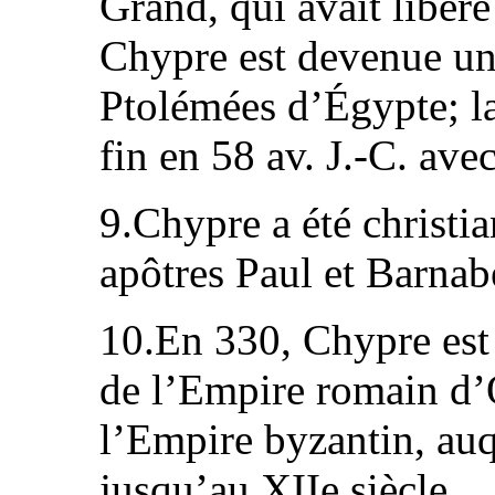
Grand, qui avait libéré
Chypre est devenue une
Ptolémées d’Égypte; la
fin en 58 av. J.-C. ave
9.Chypre a été christia
apôtres Paul et Barnabé
10.En 330, Chypre es
de l’Empire romain d’O
l’Empire byzantin, auqu
jusqu’au XIIe siècle.