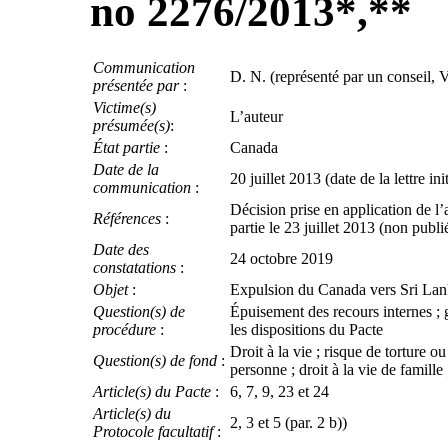
no 2276/2013
*
,
**
Communication
D. N. (représenté par un conseil, 
présentée par
:
Victime(s)
L’auteur
présumée(s)
:
État partie
:
Canada
Date de la
20 juillet 2013 (date de la lettre ini
communication
:
Décision prise en application de l
Références
:
partie le 23 juillet 2013 (non pub
Date des
24 octobre 2019
constatations
:
Objet
:
Expulsion du Canada vers Sri La
Question(s) de
Épuisement des recours internes ; 
procédure
:
les dispositions du Pacte
Droit à la vie ; risque de torture ou
Question(s) de fond
:
personne ; droit à la vie de famille 
Article(s) du Pacte
:
6, 7, 9, 23 et 24
Article(s) du
2, 3 et 5 (par. 2 b))
Protocole facultatif
: