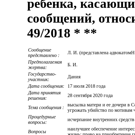
ребенка, касающ
сообщений, относ
49/2018 * **
Сообщение
Л. И. (представлена адвокатомН
представлено :
Предполагаемая
Б. И.
жертва:
Государство-
Дания
участник:
Дата сообщения:
17 июля 2018 года
Дата принятия
28 сентября 2020 года
решения:
высылка матери и ее дочери в С
Тема сообщения :
угрожать убийство по мотивам 
Процедурные
исчерпание внутренних средств
вопросы:
наилучшее обеспечение интерес
Вопросы
жизнь; право на приобретение г