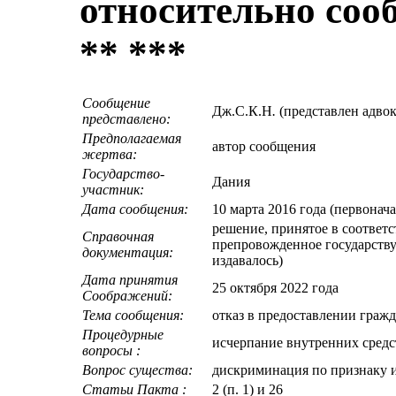
относительно соо
** ***
Сообщение
Дж.С.К.Н
.
(представлен адв
представлено:
Предполагаемая
автор сообщения
жертва:
Государство-
Дания
участник:
Дата сообщения:
10 марта 2016 года (первонач
решение, принятое в соответ
Справочная
препровожденное государству-
документация:
издавалось)
Дата принятия
25 октября 2022 года
Cоображений:
Тема сообщения:
отказ в предоставлении граж
Процедурные
исчерпание внутренних средс
вопросы :
Вопрос существа:
дискриминация по признаку 
Статьи Пакта :
2 (п. 1) и 26