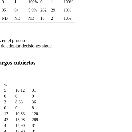
0
1
100%
0
1
100%
y
95+
6+
5,9%
262
29
10%
ND
ND
ND
18
2
10%
s en el proceso
s de adoptar decisiones sigue
argos cubiertos
%
5
16,12
31
0
0
9
3
8,33
36
0
0
8
13
10,83
120
43
15,98
269
4
12,90
31
4
12,90
31