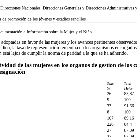
s (Direcciones Nacionales, Direcciones Generales y Direcciones Administrativas 
 de promoción de los jóvenes y estadios sencillos
cumentación e Información sobre la Mujer y el Niño.
s adoptadas en favor de las mujeres y los avances pertinentes observado
urídico, la tasa de representación femenina en los organismos encargado
n está lejos de cumplir la norma de paridad a la que se ha adherido.
ividad de las mujeres en los órganos de gestión de los c
esignación
Sexo
Total
%
Mujer
26
83,87
9
100
33
91,66
8
100
107
89,16
226
84,4
27
87,09
27
87,09