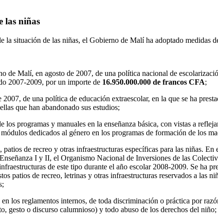
 las niñas
 de la situación de las niñas, el Gobierno de Malí ha adoptado medidas
o de Malí, en agosto de 2007, de una política nacional de escolarizació
íodo 2007-2009, por un importe de
16.950.000.000 de francos CFA
;
 2007, de una política de educación extraescolar, en la que se ha presta
quellas que han abandonado sus estudios;
de los programas y manuales en la enseñanza básica, con vistas a refleja
 módulos dedicados al género en los programas de formación de los mae
s, patios de recreo y otras infraestructuras específicas para las niñas. E
a Enseñanza I y II, el Organismo Nacional de Inversiones de las Colecti
nfraestructuras de este tipo durante el año escolar 2008-2009. Se ha pre
os patios de recreo, letrinas y otras infraestructuras reservados a las n
s;
a en los reglamentos internos, de toda discriminación o práctica por raz
cto, gesto o discurso calumnioso) y todo abuso de los derechos del niño;