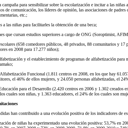
 campaña para sensibilizar sobre la escolarización e incitar a las niñas 
ios de comunicación, los líderes de opinión, las asociaciones de padres 
mentarias, etc.;
 a las niñas para facilitarles la obtención de una beca;
enes que cursan estudios superiores a cargo de ONG (Soroptimist, AFI
escolares (658 comedores públicos, 48 privados, 88 comunitarios y 17 p
ores en 2008 para 17.277 niños);
alfabetización y el establecimiento de programas de alfabetización para 
 Bamako;
 Alfabetización Funcional (1.811 centros en 2008, en los que hay 61.05
tores, el 46% de ellos mujeres, y 24.050 personas alfabetizadas, el 24%
 Educación para el Desarrollo (2.420 centros en 2006 y 1.302 creados e
os cuales son niñas, y 1.363 educadores, el 24% de los cuales son muje
mitaciones
didas han contribuido a una evolución positiva de los indicadores de es
rización de niñas ha experimentado una evolución positiva: 53,7% en 