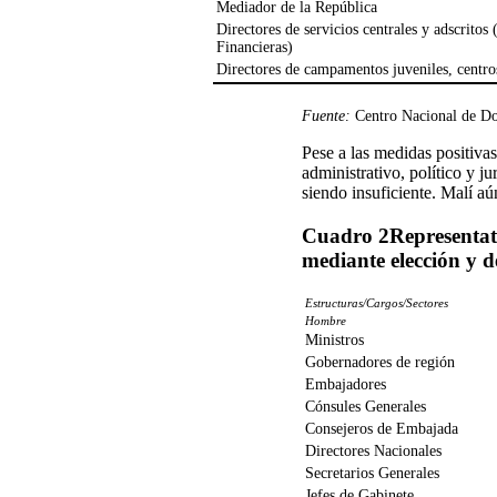
Mediador de la República
Directores de servicios centrales y adscrito
Financieras)
Directores de campamentos juveniles, centros
Fuente:
Centro Nacional de Do
Pese a las medidas positiva
administrativo, político y j
siendo insuficiente. Malí aú
Cuadro 2
Representat
mediante elección y d
Estructuras/Cargos/Sectores
Hombre
Ministros
Gobernadores de región
Embajadores
Cónsules Generales
Consejeros de Embajada
Directores Nacionales
Secretarios Generales
Jefes de Gabinete