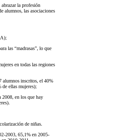
a abrazar la profesión
de alumnos, las asociaciones
MA);
ara las “madrasasˮ, lo que
mujeres en todas las regiones
7 alumnos inscritos, el 40%
 de ellas mujeres);
n 2008, en los que hay
res).
colarización de niñas.
2002-2003, 65,1% en 2005-