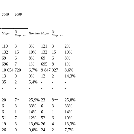
2008
2009
%
%
Mujer
Hombre
Mujer
Mujeres
Mujeres
110
3
3%
121
3
2%
132
15
10%
132
15
10%
69
6
8%
69
6
8%
696
7
1%
695
8
1%
10 054
720
6,7%
9 847
927
8,6%
13
0
0%
12
2
14,3%
35
2
5,4%
-
-
-
-
-
-
-
-
-
20
7*
25,9%
23
8**
25,8%
6
3
33%
6
3
33%
6
1
14%
6
1
14%
51
7
12%
52
6
10%
19
3
13,6%
26
4
13,3%
26
0
0,0%
24
2
7,7%