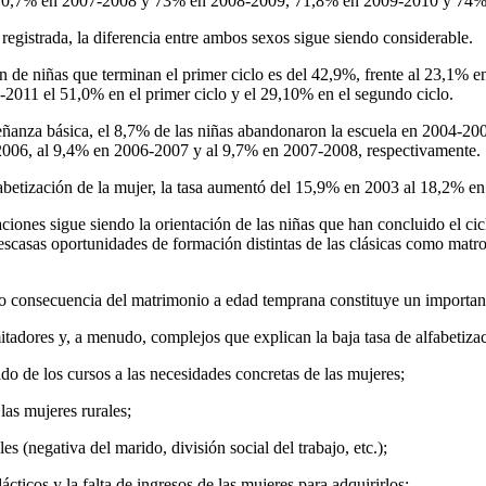
70,7% en 2007-2008 y 73% en 2008-2009, 71,8% en 2009-2010 y 74%
 registrada, la diferencia entre ambos sexos sigue siendo considerable.
 de niñas que terminan el primer ciclo es del 42,9%, frente al 23,1% en
2011 el 51,0% en el primer ciclo y el 29,10% en el segundo ciclo.
señanza básica, el 8,7% de las niñas abandonaron la escuela en 2004-200
2006, al 9,4% en 2006-2007 y al 9,7% en 2007-2008, respectivamente.
lfabetización de la mujer, la tasa aumentó del 15,9% en 2003 al 18,2% e
aciones sigue siendo la orientación de las niñas que han concluido el c
 escasas oportunidades de formación distintas de las clásicas como matr
 consecuencia del matrimonio a edad temprana constituye un important
itadores y, a menudo, complejos que explican la baja tasa de alfabetizac
do de los cursos a las necesidades concretas de las mujeres;
las mujeres rurales;
les (negativa del marido, división social del trabajo, etc.);
ácticos y la falta de ingresos de las mujeres para adquirirlos;