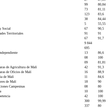
99
80,84
73
81,11
123
83,6
38
84,44
5
55,55
y Social
67
90,5
ades Territoriales
91
91
67
91,7
9 844
695
Independiente
13
86,6
08
100
09
81,81
as de Agricultura de Malí
42
91,3
ras de Oficios de Malí
16
88,9
ia de Malí
11
84,6
res de Malí
18
90
ciones Campesinas
08
80
a
10
100
petencia
42
100
300
99,99
337
80