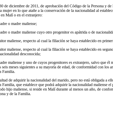
0 de diciembre de 2011, de aprobación del Código de la Persona y de l
a mujer en lo que atañe a la conservación de la nacionalidad al establece
en Malí o en el extranjero:
 padre o madre maliense;
 padre o madre maliense cuyo otro progenitor es apátrida o de nacionali
itor maliense, respecto al cual la filiación se haya establecido en primer
itor maliense, respecto al cual la filiación se haya establecido en segundo
 nacionalidad desconocida;
madre maliense y uno de cuyos progenitores es extranjero, salvo que él 
s seis meses siguientes a su mayoría de edad, de conformidad con los ar
a Familia.
ultad de adquirir la nacionalidad del marido, pero no está obligada a ell
a Familia, que establece que podrá adquirir la nacionalidad maliense el
todo hijo maliense, si reside en Malí durante al menos un año, de confor
ona y de la Familia.