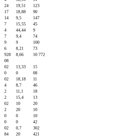
24
19,51
123
17
18,88
90
14
9,5
147
7
15,55
45
4
44,44
9
7
9,4
74
9
9
100
6
8,21
73
928
8,66
10 772
08
02
13,33
15
0
0
08
02
18,18
11
4
8,7
46
2
11,1
18
2
15,4
13
02
10
20
2
20
10
0
0
10
0
0
42
02
0,7
302
84
20
421