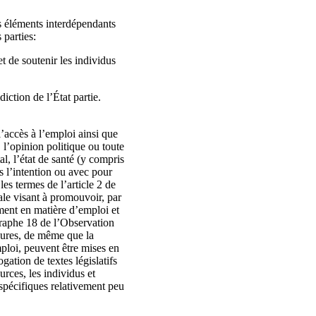
es éléments interdépendants
 parties:
et de soutenir les individus
iction de l’État partie.
 l’accès à l’emploi ainsi que
, l’opinion politique ou toute
l, l’état de santé (y compris
ans l’intention ou avec pour
les termes de l’article 2 de
ale visant à promouvoir, par
ment en matière d’emploi et
graphe 18 de l’Observation
esures, de même que la
mploi, peuvent être mises en
ation de textes législatifs
rces, les individus et
spécifiques relativement peu