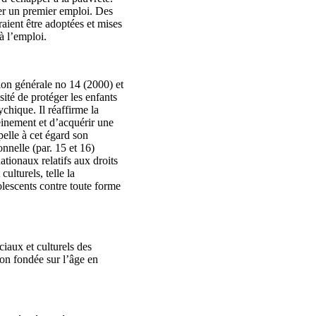
ver un premier emploi. Des
aient être adoptées et mises
à l’emploi.
tion générale no 14 (2000) et
sité de protéger les enfants
chique. Il réaffirme la
einement et d’acquérir une
elle à cet égard son
nnelle (par. 15 et 16)
tionaux relatifs aux droits
ulturels, telle la
olescents contre toute forme
iaux et culturels des
ion fondée sur l’âge en