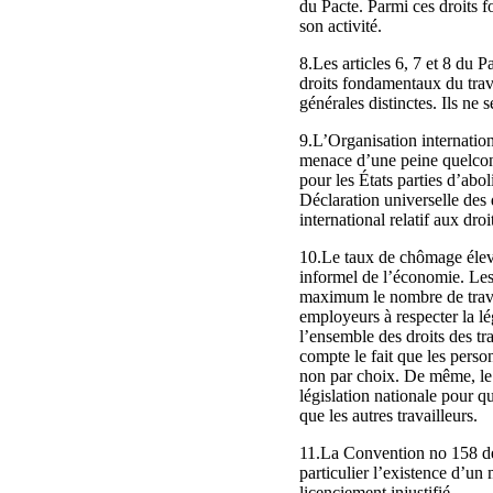
du Pacte. Parmi ces droits f
son activité.
8.Les articles 6, 7 et 8 du P
droits fondamentaux du travai
générales distinctes. Ils ne 
9.L’Organisation internation
menace d’une peine quelconqu
pour les États parties d’abol
Déclaration universelle des d
international relatif aux droit
10.Le taux de chômage élevé 
informel de l’économie. Les 
maximum le nombre de travai
employeurs à respecter la lég
l’ensemble des droits des tra
compte le fait que les perso
non par choix. De même, le t
législation nationale pour q
que les autres travailleurs.
11.La Convention no 158 de l
particulier l’existence d’un 
licenciement injustifié.