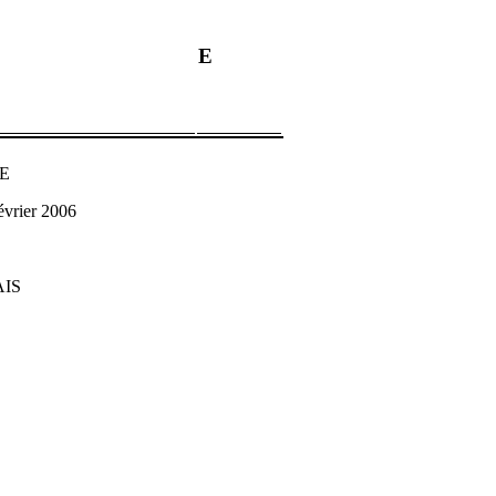
E
LE
vrier 2006
AIS