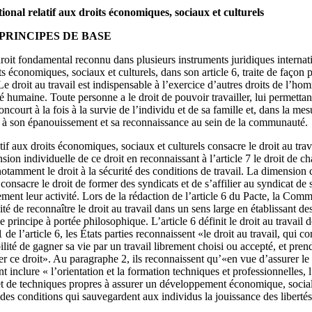
tional relatif aux droits économiques, sociaux et culturels
 PRINCIPES DE BASE
 droit fondamental reconnu dans plusieurs instruments juridiques interna
its économiques, sociaux et culturels, dans son article 6, traite de façon 
 droit au travail est indispensable à l’exercice d’autres droits de l’homm
té humaine. Toute personne a le droit de pouvoir travailler, lui permettan
oncourt à la fois à la survie de l’individu et de sa famille et, dans la mesu
, à son épanouissement et sa reconnaissance au sein de la communauté.
atif aux droits économiques, sociaux et culturels consacre le droit au tra
ension individuelle de ce droit en reconnaissant à l’article 7 le droit de 
 notamment le droit à la sécurité des conditions de travail. La dimension c
i consacre le droit de former des syndicats et de s’affilier au syndicat de 
ement leur activité. Lors de la rédaction de l’article 6 du Pacte, la Comm
té de reconnaître le droit au travail dans un sens large en établissant de
e principe à portée philosophique. L’article 6 définit le droit au travail
e l’article 6, les États parties reconnaissent «le droit au travail, qui c
ilité de gagner sa vie par un travail librement choisi ou accepté, et pre
 ce droit». Au paragraphe 2, ils reconnaissent qu’«en vue d’assurer le 
t inclure « l’orientation et la formation techniques et professionnelles, 
t de techniques propres à assurer un développement économique, social e
des conditions qui sauvegardent aux individus la jouissance des liberté