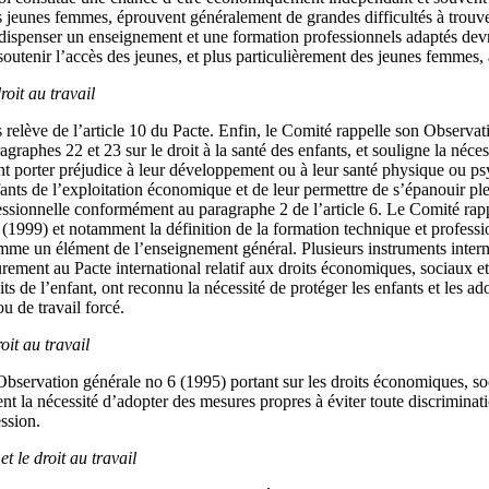
les jeunes femmes, éprouvent généralement de grandes difficultés à trou
 dispenser un enseignement et une formation professionnels adaptés devr
soutenir l’accès des jeunes, et plus particulièrement des jeunes femmes, 
roit au travail
 relève de l’article 10 du Pacte. Enfin, le Comité rappelle son Observa
agraphes 22 et 23 sur le droit à la santé des enfants, et souligne la néces
t porter préjudice à leur développement ou à leur santé physique ou psy
fants de l’exploitation économique et de leur permettre de s’épanouir pl
essionnelle conformément au paragraphe 2 de l’article 6. Le Comité rapp
1999) et notamment la définition de la formation technique et professio
me un élément de l’enseignement général. Plusieurs instruments interna
ement au Pacte international relatif aux droits économiques, sociaux et c
ts de l’enfant, ont reconnu la nécessité de protéger les enfants et les ad
u de travail forcé.
oit au travail
bservation générale no 6 (1995) portant sur les droits économiques, soc
t la nécessité d’adopter des mesures propres à éviter toute discriminat
ssion.
 le droit au travail