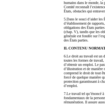
humains dans le monde, la pl
Comité reconnaît l’existence
États, obstacles qui entrave
5.Dans le souci d’aider les É
d’établissement de rapports, 
obligations des États partie
(chap. V), tandis que les obl
générale est fondée sur l’e
des États parties.
II. CONTENU NORMAT
6.Le droit au travail est un 
toutes les formes de travail
d’obtenir un emploi. Le parag
d’illustration et de manière
comprend le droit de tout êt
forcé de quelque manière que
protection garantissant à cha
d’emploi.
7.Le travail tel qu’énoncé à 
fondamentaux de la personne 
rémunération. Il assure aussi