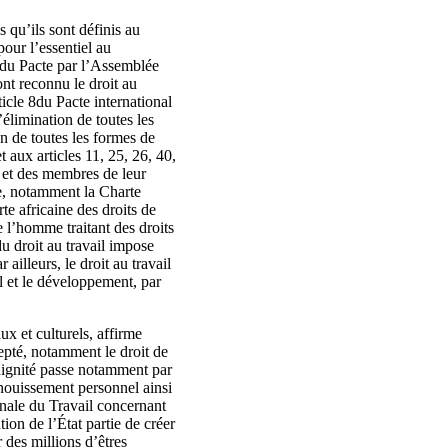
 qu’ils sont définis au
our l’essentiel au
n du Pacte par l’Assemblée
nt reconnu le droit au
ticle 8du Pacte international
’élimination de toutes les
on de toutes les formes de
t aux articles 11, 25, 26, 40,
s et des membres de leur
le, notamment la Charte
te africaine des droits de
 l’homme traitant des droits
du droit au travail impose
ailleurs, le droit au travail
l et le développement, par
ux et culturels, affirme
cepté, notamment le droit de
a dignité passe notamment par
panouissement personnel ainsi
nale du Travail concernant
tion de l’État partie de créer
 des millions d’êtres