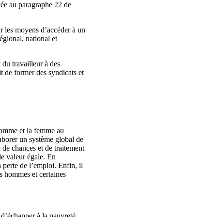
oncée au paragraphe 22 de
ur les moyens d’accéder à un
gional, national et
 du travailleur à des
oit de former des syndicats et
l’homme et la femme au
laborer un système global de
é de chances et de traitement
de valeur égale. En
a perte de l’emploi. Enfin, il
les hommes et certaines
d’échapper à la pauvreté.