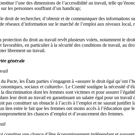
constitue l’une des dimensions de l’accessibilité au travail, telle qu’én
 sur les personnes souffrant d’un handicap;
d le droit de rechercher, d’obtenir et de communiquer des informations s
de réseaux d’information sur le marché de l’emploi aux niveaux local, ré
a protection du droit au travail revêt plusieurs volets, notamment le droit
et favorables, en particulier à la sécurité des conditions de travail, au dr
pter librement un travail.
tée générale
avail
 du Pacte, les États parties s’engagent à «assurer le droit égal qu’ont 
économiques, sociaux et culturels». Le Comité souligne la nécessité d’é
e la discrimination dont les femmes sont victimes et pour assurer l’égalit
s leur droit au travail en garantissant un salaire égal pour un travail 
oit pas constituer un obstacle à l’accès à l’emploi et ne saurait justifier l
’un lien entre le fait que les femmes ont moins accès à l’éducation que 
i compromettent les chances d’emploi et d’avancement des femmes.
vail
oi constitue une chance d’être économiquement indépendant et souvent 