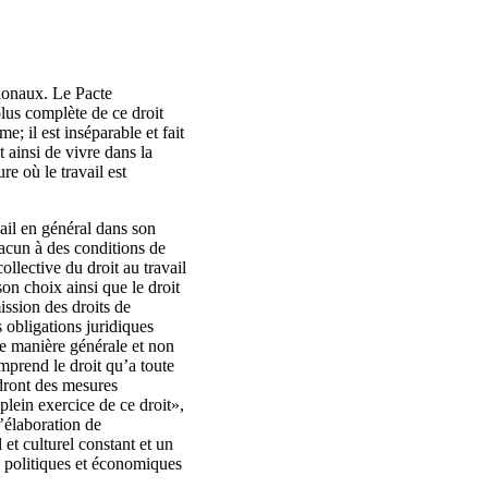
tionaux. Le Pacte
plus complète de ce droit
e; il est inséparable et fait
t ainsi de vivre dans la
re où le travail est
vail en général dans son
chacun à des conditions de
ollective du droit au travail
son choix ainsi que le droit
ission des droits de
s obligations juridiques
 de manière générale et non
omprend le droit qu’a toute
ndront des mesures
plein exercice de ce droit»,
l’élaboration de
t culturel constant et un
s politiques et économiques