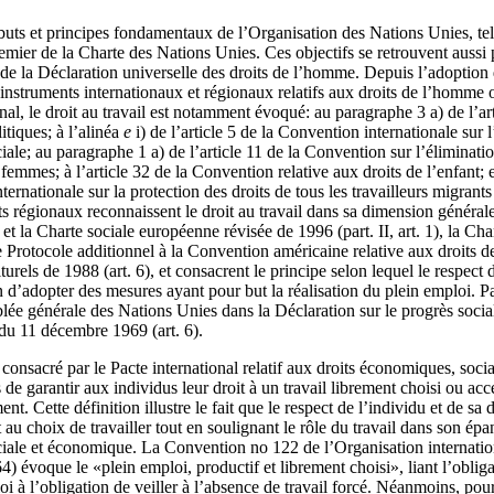
s buts et principes fondamentaux de l’Organisation des Nations Unies, tels
emier de la Charte des Nations Unies. Ces objectifs se retrouvent aussi p
3 de la Déclaration universelle des droits de l’homme. Depuis l’adoptio
instruments internationaux et régionaux relatifs aux droits de l’homme o
onal, le droit au travail est notamment évoqué: au paragraphe 3 a) de l’ar
litiques; à l’alinéa
e
i) de l’article 5 de la Convention internationale sur l
iale; au paragraphe 1 a) de l’article 11 de la Convention sur l’éliminati
femmes; à l’article 32 de la Convention relative aux droits de l’enfant; e
ternationale sur la protection des droits de tous les travailleurs migrant
ts régionaux reconnaissent le droit au travail dans sa dimension généra
t la Charte sociale européenne révisée de 1996 (part. II, art. 1), la Char
 Protocole additionnel à la Convention américaine relative aux droits de
urels de 1988 (art. 6), et consacrent le principe selon lequel le respect 
n d’adopter des mesures ayant pour but la réalisation du plein emploi. Par 
lée générale des Nations Unies dans la Déclaration sur le progrès socia
du 11 décembre 1969 (art. 6).
e consacré par le Pacte international relatif aux droits économiques, socia
s de garantir aux individus leur droit à un travail librement choisi ou ac
ent. Cette définition illustre le fait que le respect de l’individu et de s
nt au choix de travailler tout en soulignant le rôle du travail dans son é
ciale et économique. La Convention no 122 de l’Organisation internatio
4) évoque le «plein emploi, productif et librement choisi», liant l’obliga
oi à l’obligation de veiller à l’absence de travail forcé. Néanmoins, pour