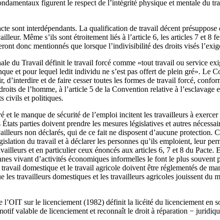
ondamentaux figurent le respect de l’intégrité physique et mentale du tra
acte sont interdépendants. La qualification de travail décent présuppose q
lleur. Même s’ils sont étroitement liés à l’article 6, les articles 7 et 8 f
seront donc mentionnés que lorsque l’indivisibilité des droits visés l’exig
ale du Travail définit le travail forcé comme «tout travail ou service ex
e et pour lequel ledit individu ne s’est pas offert de plein gré». Le Co
ir, d’interdire et de faire cesser toutes les formes de travail forcé, confor
roits de l’homme, à l’article 5 de la Convention relative à l’esclavage et
s civils et politiques.
et le manque de sécurité de l’emploi incitent les travailleurs à exercer
États parties doivent prendre les mesures législatives et autres nécessai
lleurs non déclarés, qui de ce fait ne disposent d’aucune protection. C
islation du travail et à déclarer les personnes qu’ils emploient, leur per
vailleurs et en particulier ceux énoncés aux articles 6, 7 et 8 du Pacte. 
nnes vivant d’activités économiques informelles le font le plus souvent p
ravail domestique et le travail agricole doivent être réglementés de ma
ue les travailleurs domestiques et les travailleurs agricoles jouissent du
’OIT sur le licenciement (1982) définit la licéité du licenciement en so
motif valable de licenciement et reconnaît le droit à réparation − juridiq