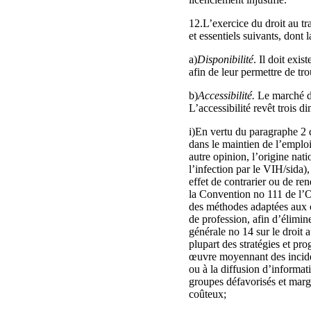
12.L’exercice du droit au tr
et essentiels suivants, dont
a)
Disponibilité
. Il doit exis
afin de leur permettre de tr
b)
Accessibilité.
Le marché du 
L’accessibilité revêt trois d
i)En vertu du paragraphe 2 de
dans le maintien de l’emploi 
autre opinion, l’origine nat
l’infection par le VIH/sida),
effet de contrarier ou de ren
la Convention no 111 de l’OI
des méthodes adaptées aux c
de profession, afin d’élimi
générale no 14 sur le droit 
plupart des stratégies et pr
œuvre moyennant des incidenc
ou à la diffusion d’informa
groupes défavorisés et marg
coûteux;