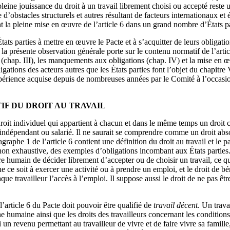
eine jouissance du droit à un travail librement choisi ou accepté reste u
 d’obstacles structurels et autres résultant de facteurs internationaux et
nt la pleine mise en œuvre de l’article 6 dans un grand nombre d’États pa
tats parties à mettre en œuvre le Pacte et à s’acquitter de leurs obligati
la présente observation générale porte sur le contenu normatif de l’articl
s (chap. III), les manquements aux obligations (chap. IV) et la mise en 
igations des acteurs autres que les États parties font l’objet du chapitr
xpérience acquise depuis de nombreuses années par le Comité à l’occasi
IF DU DROIT AU TRAVAIL
droit individuel qui appartient à chacun et dans le même temps un droit co
, indépendant ou salarié. Il ne saurait se comprendre comme un droit abs
raphe 1 de l’article 6 contient une définition du droit au travail et le pa
 non exhaustive, des exemples d’obligations incombant aux États parties. 
re humain de décider librement d’accepter ou de choisir un travail, ce q
 ce soit à exercer une activité ou à prendre un emploi, et le droit de b
que travailleur l’accès à l’emploi. Il suppose aussi le droit de ne pas êt
l’article 6 du Pacte doit pouvoir être qualifié de
travail décent
. Un trava
humaine ainsi que les droits des travailleurs concernant les conditions 
 un revenu permettant au travailleur de vivre et de faire vivre sa famill