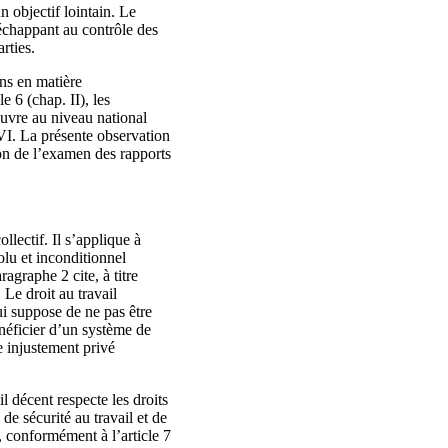
n objectif lointain. Le
 échappant au contrôle des
rties.
ons en matière
e 6 (chap. II), les
œuvre au niveau national
e VI. La présente observation
on de l’examen des rapports
llectif. Il s’applique à
olu et inconditionnel
ragraphe 2 cite, à titre
Le droit au travail
ui suppose de ne pas être
énéficier d’un système de
re injustement privé
il décent respecte les droits
de sécurité au travail et de
e, conformément à l’article 7