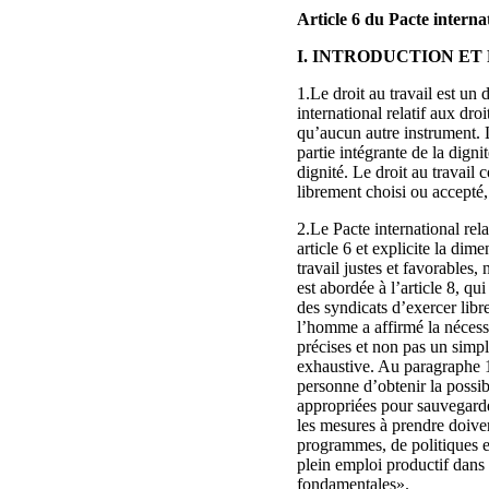
Article 6 du Pacte interna
I. INTRODUCTION ET
1.Le droit au travail est un
international relatif aux dro
qu’aucun autre instrument. Le
partie intégrante de la digni
dignité. Le droit au travail c
librement choisi ou accepté
2.Le Pacte international rel
article 6 et explicite la dim
travail justes et favorables,
est abordée à l’article 8, qu
des syndicats d’exercer libr
l’homme a affirmé la nécessi
précises et non pas un simpl
exhaustive. Au paragraphe 1 d
personne d’obtenir la possib
appropriées pour sauvegarder
les mesures à prendre doiven
programmes, de politiques e
plein emploi productif dans 
fondamentales».