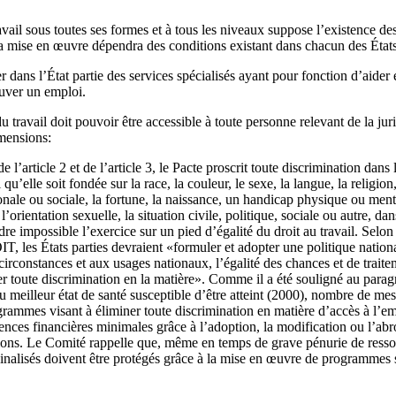
avail sous toutes ses formes et à tous les niveaux suppose l’existence d
 la mise en œuvre dépendra des conditions existant dans chacun des États
ter dans l’État partie des services spécialisés ayant pour fonction d’aider 
ouver un emploi.
travail doit pouvoir être accessible à toute personne relevant de la jurid
imensions:
 l’article 2 et de l’article 3, le Pacte proscrit toute discrimination dans
qu’elle soit fondée sur la race, la couleur, le sexe, la langue, la religion
ionale ou sociale, la fortune, la naissance, un handicap physique ou menta
 l’orientation sexuelle, la situation civile, politique, sociale ou autre, d
dre impossible l’exercice sur un pied d’égalité du droit au travail. Selon 
T, les États parties devraient «formuler et adopter une politique nation
irconstances et aux usages nationaux, l’égalité des chances et de traite
ner toute discrimination en la matière». Comme il a été souligné au para
au meilleur état de santé susceptible d’être atteint (2000), nombre de m
ogrammes visant à éliminer toute discrimination en matière d’accès à l’e
es financières minimales grâce à l’adoption, la modification ou l’abrog
tions. Le Comité rappelle que, même en temps de grave pénurie de ressou
inalisés doivent être protégés grâce à la mise en œuvre de programmes 