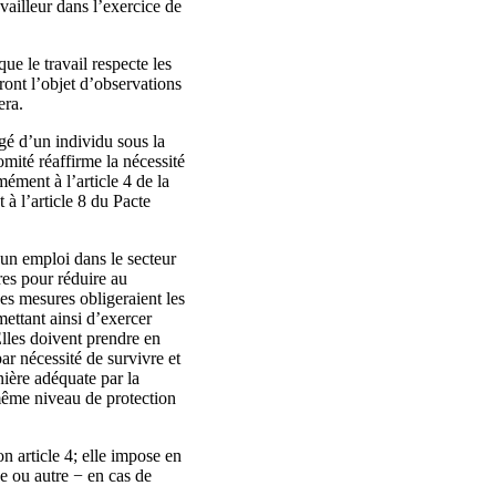
vailleur dans l’exercice de
ue le travail respecte les
eront l’objet d’observations
era.
igé d’un individu sous la
mité réaffirme la nécessité
mément à l’article 4 de la
 à l’article 8 du Pacte
 un emploi dans le secteur
res pour réduire au
es mesures obligeraient les
mettant ainsi d’exercer
Elles doivent prendre en
ar nécessité de survivre et
nière adéquate par la
 même niveau de protection
n article 4; elle impose en
ue ou autre − en cas de