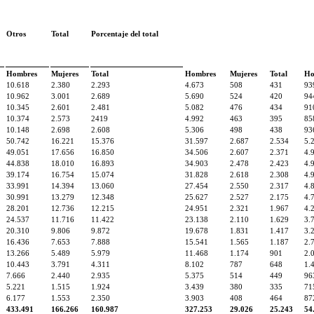
Otros
Total
Porcentaje del total
Hombres
Mujeres
Total
Hombres
Mujeres
Total
Ho
10.618
2.380
2.293
4.673
508
431
93
10.962
3.001
2.689
5.690
524
420
94
10.345
2.601
2.481
5.082
476
434
91
10.374
2.573
2419
4.992
463
395
85
10.148
2.698
2.608
5.306
498
438
93
50.742
16.221
15.376
31.597
2.687
2.534
5.
49.051
17.656
16.850
34.506
2.607
2.371
4.
44.838
18.010
16.893
34.903
2.478
2.423
4.
39.174
16.754
15.074
31.828
2.618
2.308
4.
33.991
14.394
13.060
27.454
2.550
2.317
4.
30.991
13.279
12.348
25.627
2.527
2.175
4.
28.201
12.736
12.215
24.951
2.321
1.967
4.
24.537
11.716
11.422
23.138
2.110
1.629
3.
20.310
9.806
9.872
19.678
1.831
1.417
3.
16.436
7.653
7.888
15.541
1.565
1.187
2.
13.266
5.489
5.979
11.468
1.174
901
2.
10.443
3.791
4.311
8.102
787
648
1.
7.666
2.440
2.935
5.375
514
449
96
5.221
1.515
1.924
3.439
380
335
71
6.177
1.553
2.350
3.903
408
464
87
433.491
166.266
160.987
327.253
29.026
25.243
54