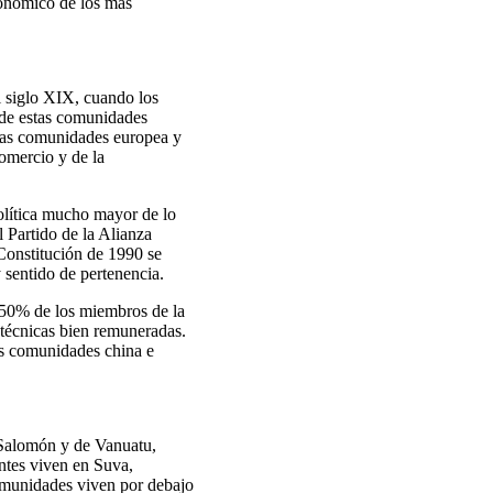
económico de los más
l siglo XIX, cuando los
 de estas comunidades
 las comunidades europea y
comercio y de la
olítica mucho mayor de lo
 Partido de la Alianza
 Constitución de 1990 se
y sentido de pertenencia.
 50% de los miembros de la
y técnicas bien remuneradas.
as comunidades china e
 Salomón y de Vanuatu,
ntes viven en Suva,
omunidades viven por debajo