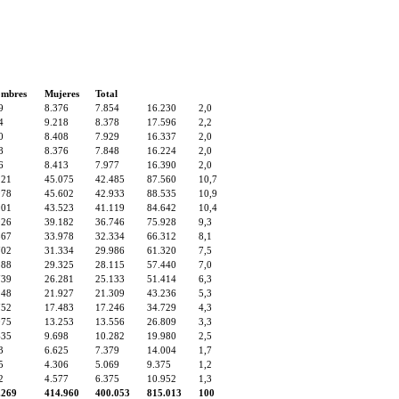
mbres
Mujeres
Total
9
8.376
7.854
16.230
2,0
4
9.218
8.378
17.596
2,2
0
8.408
7.929
16.337
2,0
8
8.376
7.848
16.224
2,0
6
8.413
7.977
16.390
2,0
221
45.075
42.485
87.560
10,7
978
45.602
42.933
88.535
10,9
901
43.523
41.119
84.642
10,4
926
39.182
36.746
75.928
9,3
867
33.978
32.334
66.312
8,1
702
31.334
29.986
61.320
7,5
288
29.325
28.115
57.440
7,0
739
26.281
25.133
51.414
6,3
248
21.927
21.309
43.236
5,3
752
17.483
17.246
34.729
4,3
075
13.253
13.556
26.809
3,3
435
9.698
10.282
19.980
2,5
3
6.625
7.379
14.004
1,7
5
4.306
5.069
9.375
1,2
2
4.577
6.375
10.952
1,3
.269
414.960
400.053
815.013
100