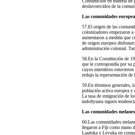
Constitución en materia de j
desfavorecidos de la comuni
Las comunidades europea
57.El origen de las comunid
colonizadores empezaron a e
aumentaron a medida que cr
de origen europeo disfrutar
administración colonial. Tam
58.En la Constitución de 19
que le correspondía por su 
cuyos miembros estuvieron b
redujo la representación de 
59.En términos generales, l
población activa europea y d
La tasa de emigración de lo
indofiyiana siguen tendencia
Las comunidades melanes
60.Las comunidades melanesi
llegaron a Fiji como mano d
Lautoka y Levuka en comuni