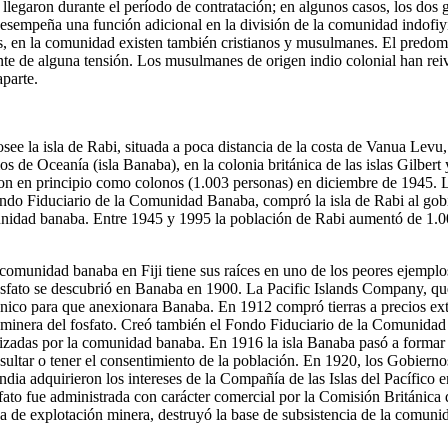
llegaron durante el período de contratación; en algunos casos, los dos 
desempeña una función adicional en la división de la comunidad indofi
s, en la comunidad existen también cristianos y musulmanes. El predomi
nte de alguna tensión. Los musulmanes de origen indio colonial han re
aparte.
e la isla de Rabi, situada a poca distancia de la costa de Vanua Levu
s de Oceanía (isla Banaba), en la colonia británica de las islas Gilbert
on en principio como colonos (1.003 personas) en diciembre de 1945. 
ndo Fiduciario de la Comunidad Banaba, compró la isla de Rabi al gobi
munidad banaba. Entre 1945 y 1995 la población de Rabi aumentó de 1.0
a comunidad banaba en Fiji tiene sus raíces en uno de los peores ejemplo
fosfato se descubrió en Banaba en 1900. La Pacific Islands Company, que
ánico para que anexionara Banaba. En 1912 compró tierras a precios e
n minera del fosfato. Creó también el Fondo Fiduciario de la Comunida
ilizadas por la comunidad banaba. En 1916 la isla Banaba pasó a formar p
onsultar o tener el consentimiento de la población. En 1920, los Gobierno
ia adquirieron los intereses de la Compañía de las Islas del Pacífico e
sfato fue administrada con carácter comercial por la Comisión Británica
a de explotación minera, destruyó la base de subsistencia de la comun