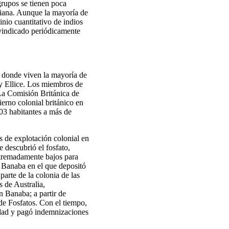
grupos se tienen poca
yiana. Aunque la mayoría de
nio cuantitativo de indios
ivindicado periódicamente
, donde viven la mayoría de
 y Ellice. Los miembros de
La Comisión Británica de
erno colonial británico en
03 habitantes a más de
s de explotación colonial en
 descubrió el fosfato,
xtremadamente bajos para
d Banaba en el que depositó
arte de la colonia de las
s de Australia,
n Banaba; a partir de
 de Fosfatos. Con el tiempo,
idad y pagó indemnizaciones