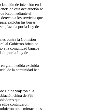
laración de intención en la
uencia de esta declaración se
 de Rabi mediante el
e derecho a los servicios que
ara explotar las tierras
reemplazada por la Ley de
ales contra la Comisión
ral al Gobierno británico.
eció a la comunidad banaba
lado por la Ley de
ó en gran medida excluida
social de la comunidad han
de China viajaron a la
blación china de Fiji
obladores que
 ellos continuaron
rodujeron otras migraciones