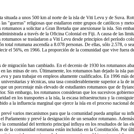
a situada a unos 500 km al norte de la isla de Viti Levu y de Suva. Ro
las "guerras" religiosas que estallaron entre grupos de católicos y met
es rotumanos a solicitar a Gran Bretaña que anexionase la isla. Sin emb
ministrada a través de la Oficina Colonial en Fiji. A causa de las limi
 rotumanos se trasladaron a Viti Levu desde principios del período colo
 total rotumana ascendía a 8.078 personas. De ellas, sólo 2.578, o sea 
 decir el 56%, en 1966. La proporción de la comunidad que vive fuera
os de migración han cambiado. En el decenio de 1930 los rotumanos 
 en las minas de oro. Últimamente, los rotumanos han dejado la isla par
 Levu y para trabajar en empleos altamente cualificados. En 1996 más 
, universitarias y técnicas, una tasa considerablemente superior a la de i
o que un porcentaje más elevado de estudiantes rotumanos que de fiyiano
ior. Sin embargo, los rotumanos consideran que los sucesivos gobierno
idad en los transportes a la isla, la escasa infraestructura y la consigui
do a la influencia marginal que ejerce la isla en el proceso nacional d
prevé varios mecanismos para que la comunidad pueda ampliar su influe
el Parlamento y prevé la designación de un senador rotumano. Además, e
 la comunidad del territorio principal influya en los resultados de las 
s de la comunidad rotumana están incluidas en la Constitución. Por últi