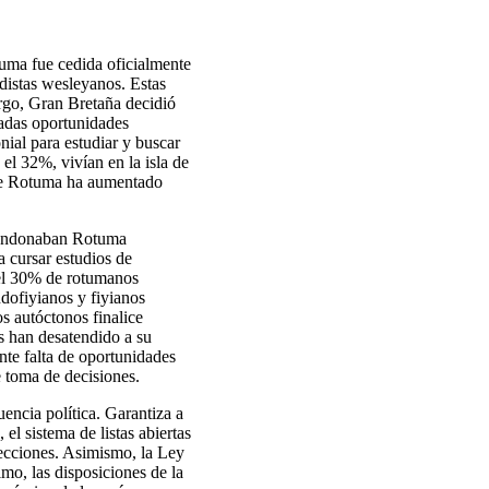
tuma fue cedida oficialmente
odistas wesleyanos. Estas
argo, Gran Bretaña decidió
tadas oportunidades
nial para estudiar y buscar
el 32%, vivían en la isla de
 de Rotuma ha aumentado
abandonaban Rotuma
a cursar estudios de
del 30% de rotumanos
ndofiyianos y fiyianos
s autóctonos finalice
s han desatendido a su
ente falta de oportunidades
e toma de decisiones.
ncia política. Garantiza a
l sistema de listas abiertas
elecciones. Asimismo, la Ley
mo, las disposiciones de la