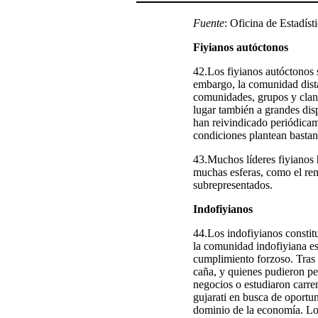
Fuente
: Oficina de Estadísti
Fiyianos autóctonos
42.Los fiyianos autóctonos 
embargo, la comunidad dist
comunidades, grupos y clanes
lugar también a grandes dis
han reivindicado periódicam
condiciones plantean bastant
43.Muchos líderes fiyianos 
muchas esferas, como el ren
subrepresentados.
Indofiyianos
44.Los indofiyianos constit
la comunidad indofiyiana es
cumplimiento forzoso. Tras 
caña, y quienes pudieron per
negocios o estudiaron carrer
gujarati en busca de oportu
dominio de la economía. Los