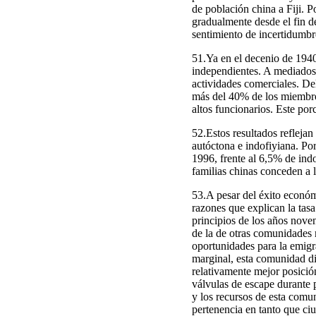
de población china a Fiji.
gradualmente desde el fin d
sentimiento de incertidumb
51.Ya en el decenio de 1940
independientes. A mediados
actividades comerciales. D
más del 40% de los miembro
altos funcionarios. Este por
52.Estos resultados reflejan
autóctona e indofiyiana. Po
1996, frente al 6,5% de ind
familias chinas conceden a 
53.A pesar del éxito económ
razones que explican la tas
principios de los años noven
de la de otras comunidades 
oportunidades para la emigr
marginal, esta comunidad dis
relativamente mejor posici
válvulas de escape durante p
y los recursos de esta comu
pertenencia en tanto que ci