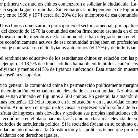
 Por primera vez muchos chinos comenzaron a solicitar la ciudadanía. 
e la segunda guerra mundial. Sin embargo, la independencia de Fiji pr
re y entre 1968 y 1974 cerca del 20% de los miembros de esa comunida
 los chinos comenzaron a participar en el sector comercial, principal
 del decenio de 1970 la comunidad estaba firmemente asentada en el co
el mismo modo, miembros de la comunidad se han integrado bien en el 
s económicamente activos de esa comunidad trabajaban en profesiones 
centaje contrasta con el de fiyianos autóctonos (el 15%) y de indofiyian
 el rendimiento educativo de los estudiantes chinos en relación con las 
r ejemplo, el 18,5% de chinos adultos había obtenido títulos académico
ofiyianos y menos del 5% de fiyianos autóctonos. Esta situación muestra
la enseñanza superior.
ico general, la comunidad china ha permanecido políticamente marginad
a de emigración extremadamente elevada de esta comunidad. No obstant
ta se han afincado en Fiji unos 2.500 chinos. En general, la situación 
más pequeñas. El éxito logrado en la educación y en la actividad comer
ación. Aunque en el mejor de los casos la representación política de la
fruta de ingresos más elevados y gestiona sus propias instituciones edu
ón económica en el plano nacional, así como una tasa más elevada de e
eríodos de turbulencia política. Si la sociedad fiyiana en su conjunto q
nidad antaño dinámica, la Constitución y las políticas tienen que promo
udadanos con derechos iguales.