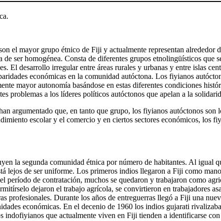
ca.
son el mayor grupo étnico de Fiji y actualmente representan alrededor 
a de ser homogénea. Consta de diferentes grupos etnolingüísticos que 
. El desarrollo irregular entre áreas rurales y urbanas y entre islas cen
paridades económicas en la comunidad autóctona. Los fiyianos autócton
ente mayor autonomía basándose en estas diferentes condiciones histór
es problemas a los líderes políticos autóctonos que apelan a la solidarid
han argumentado que, en tanto que grupo, los fiyianos autóctonos son l
dimiento escolar y el comercio y en ciertos sectores económicos, los fi
uyen la segunda comunidad étnica por número de habitantes. Al igual 
tá lejos de ser uniforme. Los primeros indios llegaron a Fiji como mano
el período de contratación, muchos se quedaron y trabajaron como agric
mitírselo dejaron el trabajo agrícola, se convirtieron en trabajadores a
as profesionales. Durante los años de entreguerras llegó a Fiji una nuev
nidades económicas. En el decenio de 1960 los indios gujarati rivalizab
 indofiyianos que actualmente viven en Fiji tienden a identificarse con