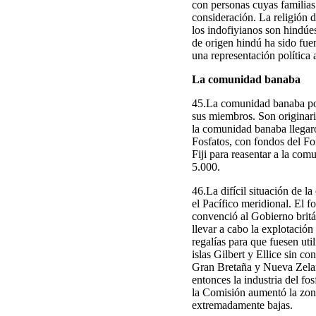
con personas cuyas familias 
consideración. La religión 
los indofiyianos son hindúe
de origen hindú ha sido fue
una representación política 
La comunidad banaba
45.La comunidad banaba pose
sus miembros. Son originario
la comunidad banaba llegar
Fosfatos, con fondos del Fo
Fiji para reasentar a la co
5.000.
46.La difícil situación de l
el Pacífico meridional. El 
convenció al Gobierno brit
llevar a cabo la explotació
regalías para que fuesen ut
islas Gilbert y Ellice sin c
Gran Bretaña y Nueva Zeland
entonces la industria del fo
la Comisión aumentó la zon
extremadamente bajas.