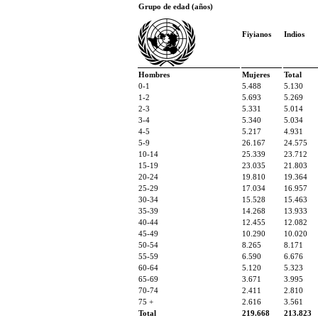
Grupo de edad (años)
Fiyianos
Indios
Hombres
Mujeres
Total
0-1
5.488
5.130
1-2
5.693
5.269
2-3
5.331
5.014
3-4
5.340
5.034
4-5
5.217
4.931
5-9
26.167
24.575
10-14
25.339
23.712
15-19
23.035
21.803
20-24
19.810
19.364
25-29
17.034
16.957
30-34
15.528
15.463
35-39
14.268
13.933
40-44
12.455
12.082
45-49
10.290
10.020
50-54
8.265
8.171
55-59
6.590
6.676
60-64
5.120
5.323
65-69
3.671
3.995
70-74
2.411
2.810
75 +
2.616
3.561
Total
219.668
213.823