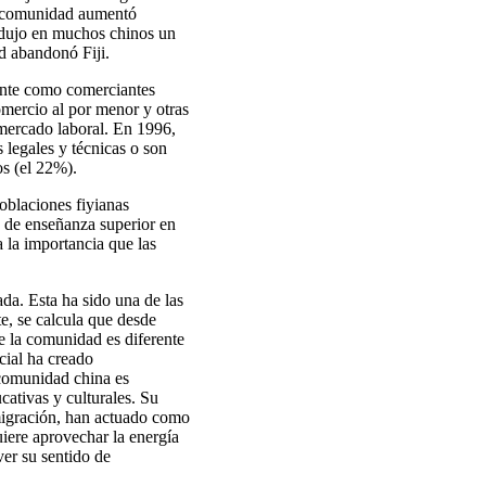
La comunidad aumentó
odujo en muchos chinos un
d abandonó Fiji.
mente como comerciantes
mercio al por menor y otras
mercado laboral. En 1996,
legales y técnicas o son
os (el 22%).
poblaciones fiyianas
s de enseñanza superior en
 la importancia que las
a. Esta ha sido una de las
e, se calcula que desde
de la comunidad es diferente
cial ha creado
 comunidad china es
cativas y culturales. Su
migración, han actuado como
uiere aprovechar la energía
ver su sentido de