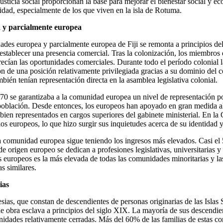
usticia social proporcionan la base para mejorar el bienestar social y 
dad, especialmente de los que viven en la isla de Rotuma.
 y parcialmente europea
ades europea y parcialmente europea de Fiji se remonta a principios de
stablecer una presencia comercial. Tras la colonización, los miembros
ecían las oportunidades comerciales. Durante todo el período colonial
on de una posición relativamente privilegiada gracias a su dominio del 
bién tenían representación directa en la asamblea legislativa colonial.
70 se garantizaba a la comunidad europea un nivel de representación p
población. Desde entonces, los europeos han apoyado en gran medida al
ien representados en cargos superiores del gabinete ministerial. En la
los europeos, lo que hizo surgir sus inquietudes acerca de su identidad 
a comunidad europea sigue teniendo los ingresos más elevados. Casi el
e origen europeo se dedican a profesiones legislativas, universitarias 
s europeos es la más elevada de todas las comunidades minoritarias y l
s similares.
ias
as, que constan de descendientes de personas originarias de las Islas
e obra esclava a principios del siglo XIX. La mayoría de sus descendie
dades relativamente cerradas. Más del 60% de las familias de estas c