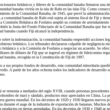
cionarios británicos y líderes de la comunidad banaba firmaron una dec
unidad banaba viviría en la isla de Rabi en las islas Fiji. Como consec
miento de la Comunidad Banaba, de 1945, que prevé la administración
La comunidad banaba de Rabi está sujeta al sistema fiscal de Fiji y tien
La Comisión Británica de Fosfatos amplió su contrato de arrendamiento p
ambién la Junta del Fondo Fiduciario de la Comunidad Banaba que fue 
ad banaba cuando Fiji alcanzó la independencia.
do sobre la indemnización, la comunidad banaba emprendió acciones leg
obierno británico. Los tribunales declararon culpable de negligencia mo
no británico y a la Comisión de Fosfatos a negociar un acuerdo. Se ofr
lones de dólares de Fiji que se ingresó en régimen de fideicomiso regu
d banaba, recogida en la Constitución de Fiji de 1997.
o a sus propios fondos de desarrollo, esta comunidad minoritaria qued
rollo. A partir de los años ochenta todos los indicadores de desarrollo 
nso.
ji se remonta a mediados del siglo XVIII, cuando personas procedentes 
ohombro de mar) y sándalo, productos muy apreciados en China. La po
era guerra mundial. En los decenios de 1920 y 1930 llegaron nuevos p
 durante el auge de la industria de exportación de bananas. Muchos de
 productos en tierras arrendadas. En los decenios de 1930 y 1940 se p