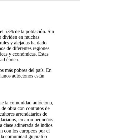
del 53% de la población. Sin
se dividen en muchas
trales y alejadas ha dado
os de diferentes regiones
icas y económicas. Estas
ad étnica.
os más pobres del país. En
yianos autóctonos están
que la comunidad autóctona,
 de obra con contratos de
ultores arrendatarios de
salariados, crearon pequeños
a clase adinerada de indios
an con los europeos por el
 la comunidad gujarati o