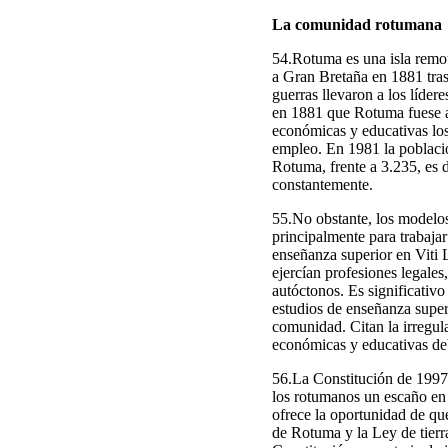
La comunidad rotumana
54.Rotuma es una isla remot
a Gran Bretaña en 1881 tras 
guerras llevaron a los líder
en 1881 que Rotuma fuese ad
económicas y educativas los
empleo. En 1981 la población
Rotuma, frente a 3.235, es
constantemente.
55.No obstante, los model
principalmente para trabajar
enseñanza superior en Viti
ejercían profesiones legales
autóctonos. Es significativ
estudios de enseñanza super
comunidad. Citan la irregular
económicas y educativas debi
56.La Constitución de 1997 
los rotumanos un escaño en 
ofrece la oportunidad de que
de Rotuma y la Ley de tierra