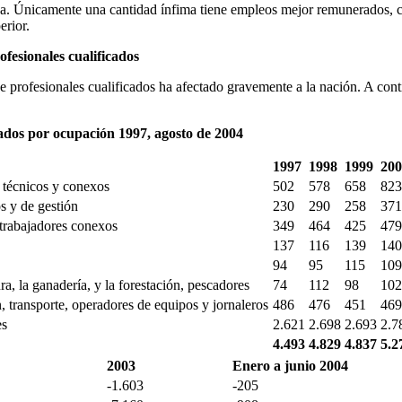
za. Únicamente una cantidad ínfima tiene empleos mejor remunerados, c
erior.
fesionales cualificados
e profesionales cualificados ha afectado gravemente a la nación. A cont
ados por ocupación 1997, agosto de 2004
1997
1998
1999
200
, técnicos y conexos
502
578
658
823
s y de gestión
230
290
258
371
trabajadores conexos
349
464
425
479
137
116
139
140
94
95
115
109
ra, la ganadería, y la forestación, pescadores
74
112
98
102
 transporte, operadores de equipos y jornaleros
486
476
451
469
es
2.621
2.698
2.693
2.7
4.493
4.829
4.837
5.2
2003
Enero a junio 2004
-1.603
-205