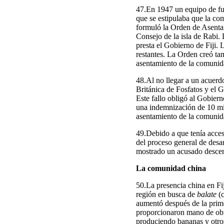
47.En 1947 un equipo de fun
que se estipulaba que la com
formuló la Orden de Asenta
Consejo de la isla de Rabi. 
presta el Gobierno de Fiji. 
restantes. La Orden creó t
asentamiento de la comunid
48.Al no llegar a un acuer
Británica de Fosfatos y el G
Este fallo obligó al Gobier
una indemnización de 10 mil
asentamiento de la comunida
49.Debido a que tenía acces
del proceso general de desar
mostrado un acusado desce
La comunidad china
50.La presencia china en Fi
región en busca de
balate
(c
aumentó después de la prim
proporcionaron mano de obra
produciendo bananas y otros