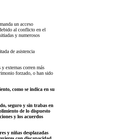
demanda un acceso
ebido al conflicto en el
 sitiadas y numerosos
tada de asistencia
s y externas corren más
trimonio forzado, o han sido
iento, como se indica en su
o, seguro y sin trabas en
limiento de lo dispuesto
ciones y los acuerdos
eres y niñas desplazadas
 mujeres con discapacidad