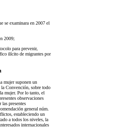
que se examinara en 2007 el
en 2009;
ocolo para prevenir,
fico ilícito de migrantes por
n
 la mujer suponen un
e la Convención, sobre todo
a mujer. Por lo tanto, el
 presentes observaciones
r las presentes
recomendación general núm.
flictos, estableciendo un
ado a todos los niveles, la
interesados internacionales