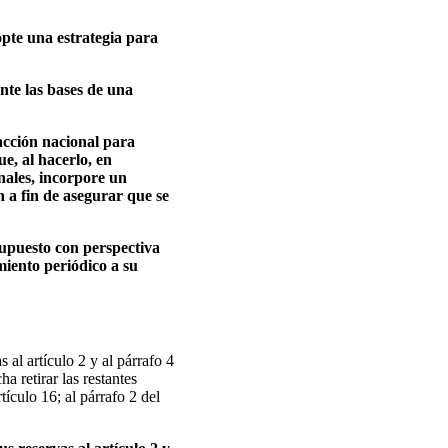
opte una estrategia para
nte las bases de una
 acción nacional para
ue, al hacerlo, en
nales, incorpore un
 a fin de asegurar que se
supuesto con perspectiva
miento periódico a su
al artículo 2 y al párrafo 4
 retirar las restantes
rtículo 16; al párrafo 2 del