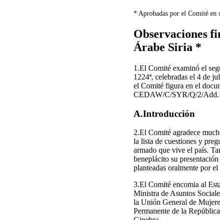
* Aprobadas por el Comité en s
Observaciones fi
Árabe Siria *
1.El Comité examinó el se
1224ª, celebradas el 4 de 
el Comité figura en el do
CEDAW/C/SYR/Q/2/Add.
A.Introducción
2.El Comité agradece mucho 
la lista de cuestiones y pre
armado que vive el país. Ta
beneplácito su presentación
planteadas oralmente por el
3.El Comité encomia al Esta
Ministra de Asuntos Sociale
la Unión General de Mujeres 
Permanente de la República 
Ginebra.