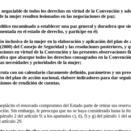
o negociable de todos los derechos en virtud de la Convención y ad
e la mujer resulten lesionados en las negociaciones de paz;
olítico encaminado a establecer una paz general y duradera que sie
ntada en el estado de derecho, y participe en él;
ión inclusiva de la mujer en la elaboración y aplicación del plan de
 (2000) del Consejo de Seguridad y las resoluciones posteriores, y q
ciones en virtud de la Convención y las presentes observaciones fi
tiva que abarque todos los derechos consagrados en la Convención
s necesidades y prioridades de la mujer;
 ruta con un calendario claramente definido, parámetros y un pre
ón del plan de acción nacional, elabore indicadores para dar segui
ismos de rendición de cuentas.
lácito el renovado compromiso del Estado parte de retirar sus reservas 
ción. Sin embargo, le preocupa que no se haya considerado hasta la fecha
árrafo 2 del artículo 9; a los apartados c), d), f) y g) del párrafo 1 del a
l artículo 29.