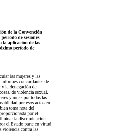
ación de la Convención
 período de sesiones
 la aplicación de las
próximo período de
cular las mujeres y las
os informes concordantes de
; y la denegación de
cosas, de violencia sexual,
eres y niñas por todas las
nsabilidad por esos actos en
 bien toma nota del
sproporcionada por el
liminar la discriminación
por el Estado parte en virtud
 violencia contra las