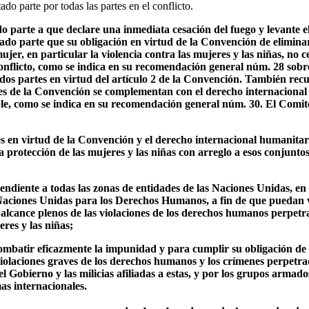
ado parte por todas las partes en el conflicto.
do parte a que declare una inmediata cesación del fuego y levante el 
ado parte que su obligación en virtud de la Convención de eliminar
ujer, en particular la violencia contra las mujeres y las niñas, no c
onflicto, como se indica en su recomendación general núm. 28 sobre
dos partes en virtud del artículo 2 de la Convención. También recu
ones de la Convención se complementan con el derecho internacional
ble, como se indica en su recomendación general núm. 30. El Comité
s en virtud de la Convención y el derecho internacional humanitari
la protección de las mujeres y las niñas con arreglo a esos conjunt
endiente a todas las zonas de entidades de las Naciones Unidas, en 
Naciones Unidas para los Derechos Humanos, a fin de que puedan v
alcance plenos de las violaciones de los derechos humanos perpetr
eres y las niñas;
mbatir eficazmente la impunidad y para cumplir su obligación de p
violaciones graves de los derechos humanos y los crímenes perpetra
el Gobierno y las milicias afiliadas a estas, y por los grupos armado
s internacionales.