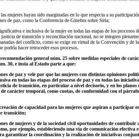
las mujeres hayan sido marginadas en lo que respecta a su participación 
iones de paz, como la Conferencia de Ginebra sobre Siria;
ignificativa e inclusiva de la mujer en todas las etapas de los procesos 
sticia de transición y reconciliación nacional, no se integren plenamen
manadas del conflicto, como se exige en virtud de la Convención y de l
e podría hacer retroceder esos procesos.
 recomendación general núm. 25 sobre medidas especiales de carác
. 30, e insta al Estado parte a que:
iones de paz y vele por que las mujeres con distintas opiniones polít
usiva en todas las etapas del proceso de paz y en todas las iniciativ
ticia de transición, en particular a nivel decisorio, y en los planos n
 de carácter temporal, como cuotas, de conformidad con el párrafo 1
reación de capacidad para las mujeres que aspiran a participar en
e transición;
ones de mujeres y de la sociedad civil oportunidades de contribuir
omo, por ejemplo, estableciendo una vía de comunicación efectiva e
a garantizar la coordinación y la realización de iniciativas conjunt