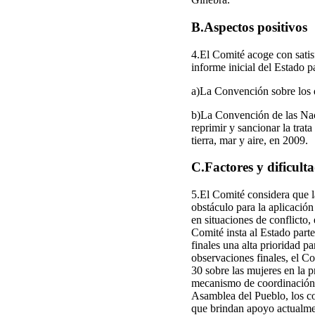
B.Aspectos positivos
4.El Comité acoge con satisf
informe inicial del Estad
a)La Convención sobre los d
b)La Convención de las Nac
reprimir y sancionar la trata
tierra, mar y aire, en 2009.
C.Factores y dificult
5.El Comité considera que l
obstáculo para la aplicació
en situaciones de conflicto, 
Comité insta al Estado part
finales una alta prioridad p
observaciones finales, el C
30 sobre las mujeres en la p
mecanismo de coordinación es
Asamblea del Pueblo, los con
que brindan apoyo actualmen