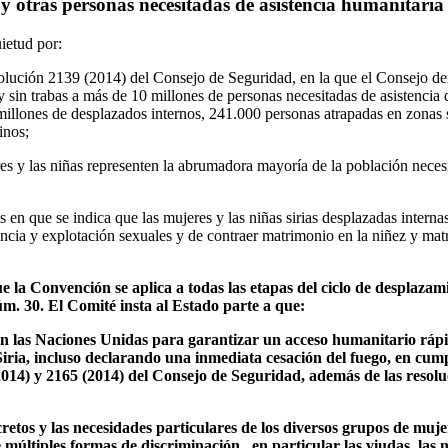
y otras personas necesitadas de asistencia humanitaria
ietud por:
esolución 2139 (2014) del Consejo de Seguridad, en la que el Consejo 
 sin trabas a más de 10 millones de personas necesitadas de asistencia d
 millones de desplazados internos, 241.000 personas atrapadas en zonas
inos;
es y las niñas representen la abrumadora mayoría de la población necesi
 en que se indica que las mujeres y las niñas sirias desplazadas interna
lencia y explotación sexuales y de contraer matrimonio en la niñez y ma
 la Convención se aplica a todas las etapas del ciclo de desplazam
. 30. El Comité insta al Estado parte a que:
 las Naciones Unidas para garantizar un acceso humanitario rápid
iria, incluso declarando una inmediata cesación del fuego, en cump
2014) y 2165 (2014) del Consejo de Seguridad, además de las resolu
cretos y las necesidades particulares de los diversos grupos de muj
 múltiples formas de discriminación , en particular las viudas, las