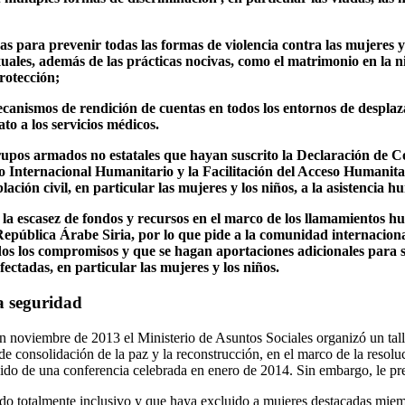
s para prevenir todas las formas de violencia contra las mujeres y 
xuales, además de las prácticas nocivas, como el matrimonio en la 
rotección;
canismos de rendición de cuentas en todos los entornos de desplazam
to a los servicios médicos.
grupos armados no estatales que hayan suscrito la Declaración de 
Internacional Humanitario y la Facilitación del Acceso Humanitari
oblación civil, en particular las mujeres y los niños, a la asistencia h
 la escasez de fondos y recursos en el marco de los llamamientos hu
epública Árabe Siria, por lo que pide a la comunidad internaciona
s los compromisos y que se hagan aportaciones adicionales para sa
fectadas, en particular las mujeres y los niños.
a seguridad
 noviembre de 2013 el Ministerio de Asuntos Sociales organizó un tall
de consolidación de la paz y la reconstrucción, en el marco de la resol
ido de una conferencia celebrada en enero de 2014. Sin embargo, le pr
do totalmente inclusivo y que haya excluido a mujeres destacadas miemb