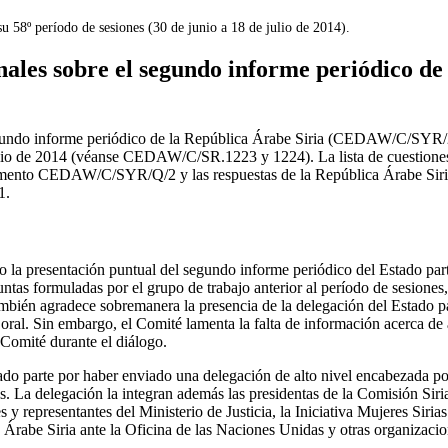
u 58º período de sesiones (30 de junio a 18 de julio de 2014).
nales sobre el segundo informe periódico de
gundo informe periódico de la República Árabe Siria (CEDAW/C/SYR/2
julio de 2014 (véanse CEDAW/C/SR.1223 y 1224). La lista de cuestiones
cumento CEDAW/C/SYR/Q/2 y las respuestas de la República Árabe Siri
1.
la presentación puntual del segundo informe periódico del Estado parte
guntas formuladas por el grupo de trabajo anterior al período de sesiones,
mbién agradece sobremanera la presencia de la delegación del Estado p
 oral. Sin embargo, el Comité lamenta la falta de información acerca de
 Comité durante el diálogo.
do parte por haber enviado una delegación de alto nivel encabezada p
s. La delegación la integran además las presidentas de la Comisión Siri
y representantes del Ministerio de Justicia, la Iniciativa Mujeres Sirias
Árabe Siria ante la Oficina de las Naciones Unidas y otras organizacio