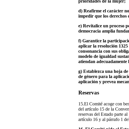
prioridades de la mujer;
d) Reafirme el carácter n
impedir que los derechos d
e) Revitalice un proceso p
democracia amplia fundame
f) Garantice la participac
aplicar la resolución 1325
consonancia con sus obliga
modelo de igualdad sustan
atiendan adecuadamente la
g) Establezca una hoja de
de género para la aplicaci
aplicación y prevea mecan
Reservas
15.El Comité acoge con benep
del artículo 15 de la Conven
reservas del Estado parte al p
artículo 16 y al párrafo 1 de