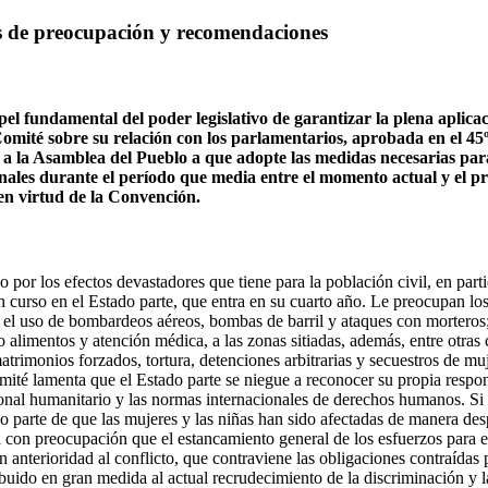
s de preocupación y recomendaciones
pel fundamental del poder legislativo de garantizar la plena aplic
Comité sobre su relación con los parlamentarios, aprobada en el 45º
 a la Asamblea del Pueblo a que adopte las medidas necesarias para
inales durante el período que media entre el momento actual y el 
en virtud de la Convención.
 por los efectos devastadores que tiene para la población civil, en parti
en curso en el Estado parte, que entra en su cuarto año. Le preocupan l
; el uso de bombardeos aéreos, bombas de barril y ataques con morteros
 alimentos y atención médica, a las zonas sitiadas, además, entre otras 
trimonios forzados, tortura, detenciones arbitrarias y secuestros de muj
omité lamenta que el Estado parte se niegue a reconocer su propia respo
ional humanitario y las normas internacionales de derechos humanos. Si
o parte de que las mujeres y las niñas han sido afectadas de manera de
a con preocupación que el estancamiento general de los esfuerzos para e
n anterioridad al conflicto, que contraviene las obligaciones contraídas 
uido en gran medida al actual recrudecimiento de la discriminación y la