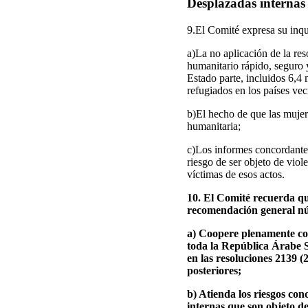
Desplazadas internas 
9.El Comité expresa su inqu
a)La no aplicación de la r
humanitario rápido, seguro y
Estado parte, incluidos 6,4
refugiados en los países vec
b)El hecho de que las mujer
humanitaria;
c)Los informes concordantes
riesgo de ser objeto de vio
víctimas de esos actos.
10. El Comité recuerda que
recomendación general núm
a) Coopere plenamente con
toda la República Árabe S
en las resoluciones 2139 (
posteriores;
b) Atienda los riesgos con
internas que son objeto de