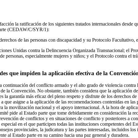
acción la ratificación de los siguientes tratados internacionales desde 
o parte (CEDAW/C/SYR/1):
erechos de las personas con discapacidad y su Protocolo Facultativo, 
iones Unidas contra la Delincuencia Organizada Transnacional; el Prot
 de personas, especialmente mujeres y niños; y el Protocolo contra el trá
ades que impiden la aplicación efectiva de la Convenció
a continuación del conflicto armado y el alto grado de violencia contra
n de la Convención. No obstante, también considera que la aplicación d
es la garantía más eficaz del pleno respeto y disfrute de los derechos de l
e a que asigne a la aplicación de las recomendaciones contenidas en las
ara la movilización nacional y el apoyo internacional. A la hora de aplica
omité pide al Estado parte que tome debidamente en consideración la 
revención de conflictos y en situaciones de conflicto y posteriores a con
pecial en el que participen todas las instituciones competentes del Est
sejos provinciales, la judicatura y las partes interesadas, incluidos los 
te al Estado parte en su camino hacia una paz general y duradera.