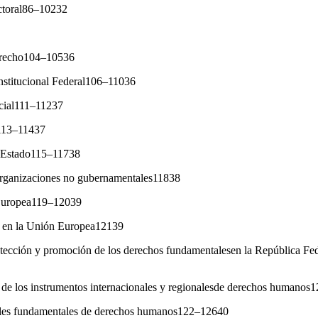
ectoral86–10232
derecho104–10536
onstitucional Federal106–11036
ocial111–11237
l113–11437
el Estado115–11738
organizaciones no gubernamentales11838
 Europea119–12039
 en la Unión Europea12139
rotección y promoción de los derechos fundamentalesen la República F
n de los instrumentos internacionales y regionalesde derechos humano
nales fundamentales de derechos humanos122–12640