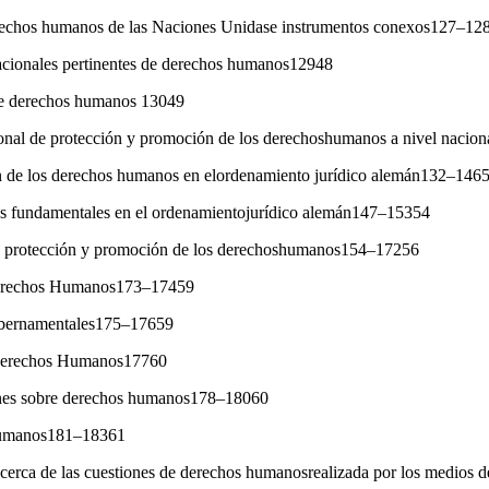
erechos humanos de las Naciones Unidase instrumentos conexos127–12
nacionales pertinentes de derechos humanos12948
de derechos humanos 13049
cional de protección y promoción de los derechoshumanos a nivel naci
ón de los derechos humanos en elordenamiento jurídico alemán132–146
os fundamentales en el ordenamientojurídico alemán147–15354
de protección y promoción de los derechoshumanos154–17256
 Derechos Humanos173–17459
ubernamentales175–17659
 Derechos Humanos17760
ones sobre derechos humanos178–18060
humanos181–18361
 acerca de las cuestiones de derechos humanosrealizada por los medio