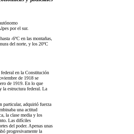
o autónomo
pes por el sur.
 hasta -6ºC en las montañas,
anura del norte, y los 20ºC
federal en la Constitución
noviembre de 1918 se
enero de 1919. En lo que
 la estructura federal. La
particular, adquirió fuerza
ombinaba una actitud
a, la clase media y los
to. Las difíciles
ortes del poder. Apenas unas
mbó progresivamente la