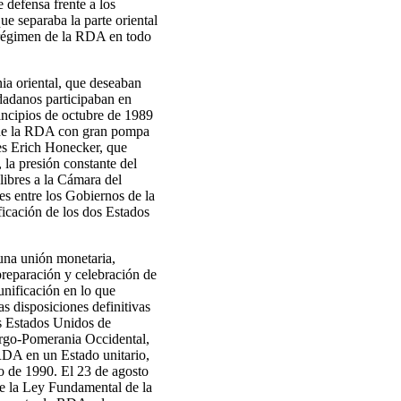
 defensa frente a los
e separaba la parte oriental
l régimen de la RDA en todo
ia oriental, que deseaban
dadanos participaban en
rincipios de octubre de 1989
n de la RDA con gran pompa
les Erich Honecker, que
 la presión constante del
libres a la Cámara del
s entre los Gobiernos de la
ficación de los dos Estados
 una unión monetaria,
preparación y celebración de
unificación en lo que
as disposiciones definitivas
s Estados Unidos de
go-Pomerania Occidental,
RDA en un Estado unitario,
io de 1990. El 23 de agosto
e la Ley Fundamental de la