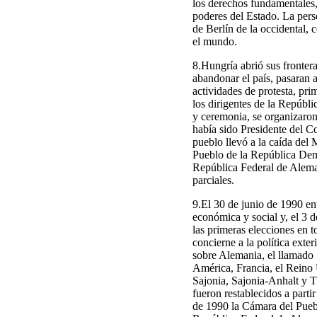
los derechos fundamentales, 
poderes del Estado. La pers
de Berlín de la occidental,
el mundo.
8.Hungría abrió sus fronter
abandonar el país, pasaran 
actividades de protesta, pri
los dirigentes de la Repúb
y ceremonia, se organizaron
había sido Presidente del Co
pueblo llevó a la caída del 
Pueblo de la República Demo
República Federal de Aleman
parciales.
9.El 30 de junio de 1990 ent
económica y social y, el 3 
las primeras elecciones en 
concierne a la política exte
sobre Alemania, el llamado
América, Francia, el Reino
Sajonia, Sajonia-Anhalt y T
fueron restablecidos a parti
de 1990 la Cámara del Pueb