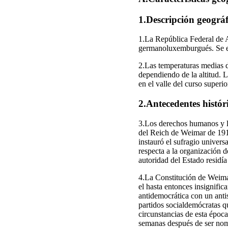
1.Descripción geográf
1.La República Federal de A
germanoluxemburgués. Se ext
2.Las temperaturas medias d
dependiendo de la altitud. L
en el valle del curso superi
2.Antecedentes histór
3.Los derechos humanos y la
del Reich de Weimar de 191
instauró el sufragio univers
respecta a la organización d
autoridad del Estado residía
4.La Constitución de Weimar
el hasta entonces insignifi
antidemocrática con un anti
partidos socialdemócratas qu
circunstancias de esta époc
semanas después de ser nom