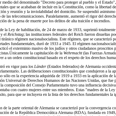
r medio del denominado "Decreto para proteger al pueblo y el Estado",
ales que se acababan de incluir en la Constitución, como la libertad de 
ación y reunión y la inviolabilidad del domicilio. Se suspendió asimismo 
 de las telecomunicaciones. Paralelamente, aumentó el rigor del derecho
ción de la pena de muerte por los delitos de alta traición e incendios.
 de la Ley de habilitación, de 24 de marzo de 1933, suprimió totalmente
 y el
Reichstag
; las instituciones federales del Reich fueron disueltas 
l tiránico régimen nacionalsocialista. Este régimen, que se caracterizó po
rtades fundamentales, duró de 1933 a 1945. El régimen nacionalsociali
cticó el exterminio masivo de los judíos y otros ciudadanos proscritos p
acistas.Únicamente la capitulación de la
Wehrmacht
(las Fuerzas Armada
r a un orden constitucional basado en el respeto de los derechos huma
tró en vigor para los
Länder
(Estados federados) de Alemania occident
rlamentario. Las deliberaciones constitucionales que condujeron a la a
o sólo en la experiencia adquirida de 1919 a 1933 en la aplicación de 
ción Universal de Derechos Humanos de las Naciones Unidas, que fue 
la composición del Consejo Parlamentario tuvo una influencia decisiva
ntaba con cuatro mujeres entre sus miembros. Estas "madres de la Ley
to, para que se incluyera en la lista de los derechos fundamentales la 
ón de la parte oriental de Alemania se caracterizó por la convergencia co
itución de la República Democrática Alemana (RDA), fundada en 1949