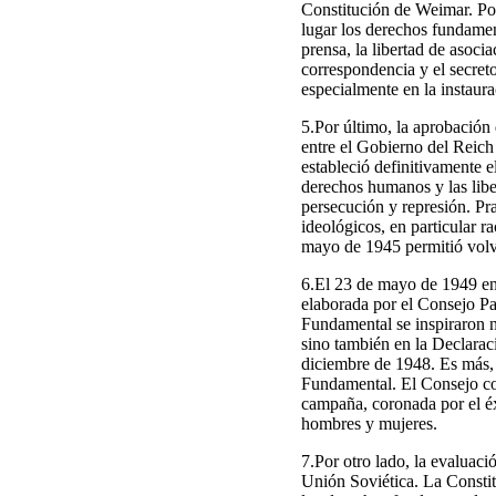
Constitución de Weimar. Po
lugar los derechos fundament
prensa, la libertad de asoci
correspondencia y el secreto
especialmente en la instaura
5.Por último, la aprobación
entre el Gobierno del Reich
estableció definitivamente e
derechos humanos y las libe
persecución y represión. Pra
ideológicos, en particular r
mayo de 1945 permitió volve
6.El 23 de mayo de 1949 en
elaborada por el Consejo Pa
Fundamental se inspiraron n
sino también en la Declara
diciembre de 1948. Es más, 
Fundamental. El Consejo co
campaña, coronada por el éxi
hombres y mujeres.
7.Por otro lado, la evaluaci
Unión Soviética. La Const