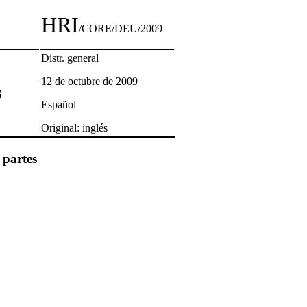
HRI
/CORE/DEU/2009
Distr. general
12 de octubre de 2009
s
Español
Original: inglés
 partes