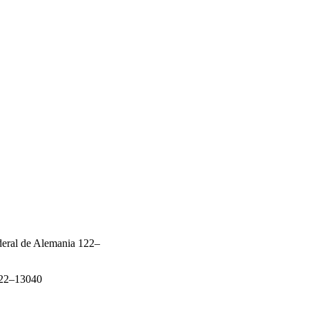
ederal de Alemania 122–
s122–13040