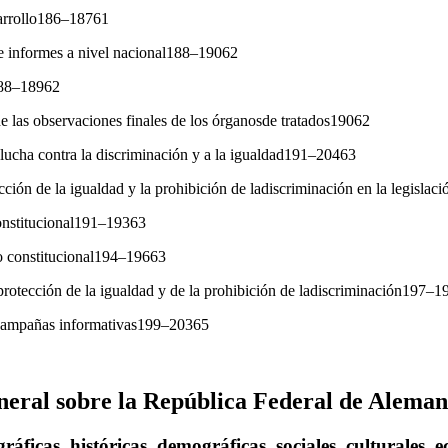
sarrollo186–18761
e informes a nivel nacional188–19062
188–18962
 las observaciones finales de los órganosde tratados19062
a lucha contra la discriminación y a la igualdad191–20463
cción de la igualdad y la prohibición de ladiscriminación en la legisla
onstitucional191–19363
o constitucional194–19663
a protección de la igualdad y de la prohibición de ladiscriminación197–
campañas informativas199–20365
neral sobre la República Federal de Aleman
ráficas, históricas, demográficas, sociales, culturales, 