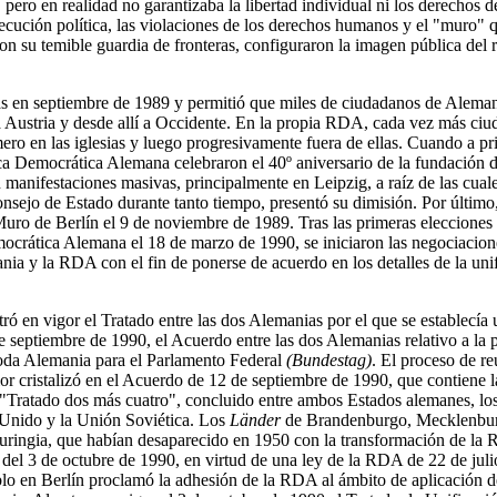
pero en realidad no garantizaba la libertad individual ni los derechos de
ecución política, las violaciones de los derechos humanos y el "muro" qu
 con su temible guardia de fronteras, configuraron la imagen pública de
as en septiembre de 1989 y permitió que miles de ciudadanos de Aleman
a Austria y desde allí a Occidente. En la propia RDA, cada vez más ciu
mero en las iglesias y luego progresivamente fuera de ellas. Cuando a p
lica Democrática Alemana celebraron el 40º aniversario de la fundació
 manifestaciones masivas, principalmente en Leipzig, a raíz de las cua
nsejo de Estado durante tanto tiempo, presentó su dimisión. Por último,
Muro de Berlín el 9 de noviembre de 1989. Tras las primeras elecciones 
crática Alemana el 18 de marzo de 1990, se iniciaron las negociacione
ia y la RDA con el fin de ponerse de acuerdo en los detalles de la uni
ró en vigor el Tratado entre las dos Alemanias por el que se establecía
de septiembre de 1990, el Acuerdo entre las dos Alemanias relativo a la 
toda Alemania para el Parlamento Federal
(Bundestag)
. El proceso de re
rior cristalizó en el Acuerdo de 12 de septiembre de 1990, que contiene l
 "Tratado dos más cuatro", concluido entre ambos Estados alemanes, lo
 Unido y la Unión Soviética. Los
Länder
de Brandenburgo, Mecklenbur
uringia, que habían desaparecido en 1950 con la transformación de la 
r del 3 de octubre de 1990, en virtud de una ley de la RDA de 22 de jul
lo en Berlín proclamó la adhesión de la RDA al ámbito de aplicación d