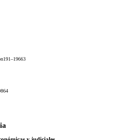
ción191–19663
19864
ia
económicas y judiciales