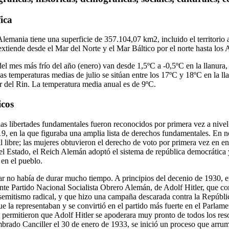
ica
lemania tiene una superficie de 357.104,07 km2, incluido el territori
iende desde el Mar del Norte y el Mar Báltico por el norte hasta los Al
el mes más frío del año (enero) van desde 1,5ºC a -0,5ºC en la llanura,
as temperaturas medias de julio se sitúan entre los 17ºC y 18ºC en la ll
or del Rin. La temperatura media anual es de 9ºC.
icos
s libertades fundamentales fueron reconocidos por primera vez a nivel 
9, en la que figuraba una amplia lista de derechos fundamentales. En 
al libre; las mujeres obtuvieron el derecho de voto por primera vez en 
el Estado, el Reich Alemán adoptó el sistema de república democrática y
 en el pueblo.
 no había de durar mucho tiempo. A principios del decenio de 1930, en 
cante Partido Nacional Socialista Obrero Alemán, de Adolf Hitler, que c
semitismo radical, y que hizo una campaña descarada contra la Repúblic
e la representaban y se convirtió en el partido más fuerte en el Parlamen
a permitieron que Adolf Hitler se apoderara muy pronto de todos los res
brado Canciller el 30 de enero de 1933, se inició un proceso que arru