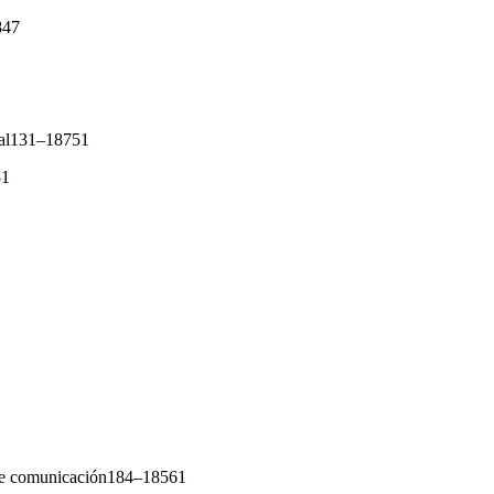
847
onal131–18751
51
s de comunicación184–18561