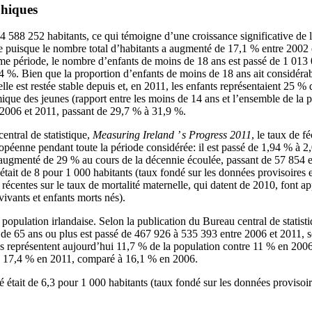
hiques
4 588 252 habitants, ce qui témoigne d’une croissance significative de l
e puisque le nombre total d’habitants a augmenté de 17,1 % entre 2002 
me période, le nombre d’enfants de moins de 18 ans est passé de 1 013 
 %. Bien que la proportion d’enfants de moins de 18 ans ait considér
lle est restée stable depuis et, en 2011, les enfants représentaient 25 % 
ue des jeunes (rapport entre les moins de 14 ans et l’ensemble de la 
e 2006 et 2011, passant de 29,7 % à 31,9 %.
entral de statistique,
Measuring Ireland ’ s Progress 2011
, le taux de f
ropéenne pendant toute la période considérée: il est passé de 1,94 % à 
augmenté de 29 % au cours de la décennie écoulée, passant de 57 854 
 était de 8 pour 1 000 habitants (taux fondé sur les données provisoires 
récentes sur le taux de mortalité maternelle, qui datent de 2010, font app
vivants et enfants morts nés).
a population irlandaise. Selon la publication du Bureau central de statist
e 65 ans ou plus est passé de 467 926 à 535 393 entre 2006 et 2011, 
 représentent aujourd’hui 11,7 % de la population contre 11 % en 200
de 17,4 % en 2011, comparé à 16,1 % en 2006.
é était de 6,3 pour 1 000 habitants (taux fondé sur les données provisoi