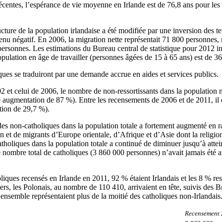
récentes, l’espérance de vie moyenne en Irlande est de 76,8 ans pour le
ucture de la population irlandaise a été modifiée par une inversion des t
enu négatif. En 2006, la migration nette représentait 71 800 personnes, 
personnes. Les estimations du Bureau central de statistique pour 2012 i
opulation en âge de travailler (personnes âgées de 15 à 65 ans) est de 3
es se traduiront par une demande accrue en aides et services publics.
 et celui de 2006, le nombre de non-ressortissants dans la population n
 augmentation de 87 %). Entre les recensements de 2006 et de 2011, il 
tion de 29,7 %).
 des non-catholiques dans la population totale a fortement augmenté en 
 et de migrants d’Europe orientale, d’Afrique et d’Asie dont la religion
tholiques dans la population totale a continué de diminuer jusqu’à attei
 nombre total de catholiques (3 860 000 personnes) n’avait jamais été au
oliques recensés en Irlande en 2011, 92 % étaient Irlandais et les 8 % res
iers, les Polonais, au nombre de 110 410, arrivaient en tête, suivis des 
ensemble représentaient plus de la moitié des catholiques non‑Irlandais
Recensement 