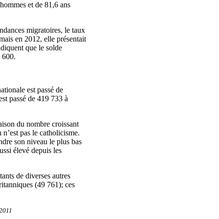
s hommes et de 81,6 ans
endances migratoires, le taux
mais en 2012, elle présentait
ndiquent que le solde
6 600.
ationale est passé de
est passé de 419 733 à
raison du nombre croissant
 n’est pas le catholicisme.
ndre son niveau le plus bas
ssi élevé depuis les
tants de diverses autres
Britanniques (49 761); ces
.
2011