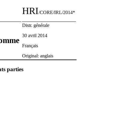
HRI
/CORE/IRL/2014*
Distr. générale
30 avril 2014
’homme
Français
Original: anglais
ts parties