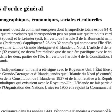
 d’ordre général
mographiques, économiques, sociales et culturelles
 au nord-ouest du continent européen dont la superficie totale est de 84
es quatre provinces qui correspondent peu ou prou aux quatre points cardi
(ouest) et le Leinster (est). En vertu de l’article 3 de la Bunreacht na h
tas (Parlement) s’appliquent à 26 des 32 comtés qui composent l’île d’I
 Royaume-Uni de Grande-Bretagne et d’Irlande du Nord. L’article 3 de la
de (32 comtés) ne devra être réalisée que de manière pacifique avec le 
s les deux parties de l’île. En vertu de l’article 4 de la Constitution, 
land».
’indépendance, un traité a été signé avec le Royaume‑Uni: l’État libre 
Grande‑Bretagne et d’Irlande, tandis que l’Irlande du Nord (6 comtés) c
de la Constitution de l’Irlande en 1937 et de la loi relative à la Répu
ymboliques qui existaient avec le Royaume-Uni. L’Irlande ne fait partie d
 l’Organisation des Nations Unies en 1955 et a rejoint la Communauté
.
 croissance dans les années 1990, l’économie irlandaise a commencé à p