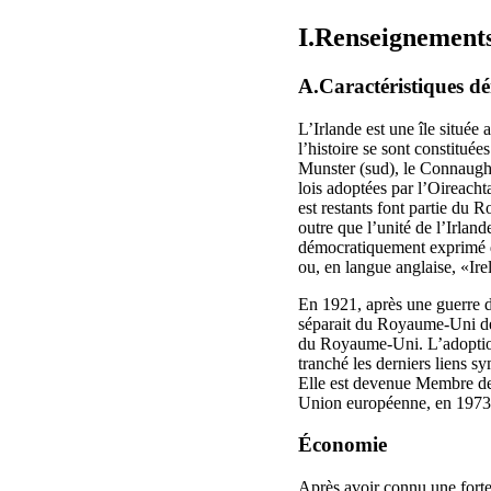
I.Renseignements
A.Caractéristiques dé
L’Irlande est une île située
l’histoire se sont constitué
Munster (sud), le Connaught 
lois adoptées par l’Oireach
est restants font partie du
outre que l’unité de l’Irlan
démocratiquement exprimé dan
ou, en langue anglaise, «Ire
En 1921, après une guerre d
séparait du Royaume-Uni de 
du Royaume‑Uni. L’adoption 
tranché les derniers liens s
Elle est devenue Membre de
Union européenne, en 1973
Économie
Après avoir connu une forte