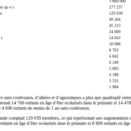
3 860 000
ti qu e s
277 237
de
129 039
49 204
45 223
24 600
 s
14 043
10 688
8 703
6 842
6 149
5 683
4 188
3 531
1 984
s sans confession, d’athées et d’agnostiques a plus que quadruplé entre
ait 14 769 enfants en âge d’être scolarisés dans le primaire et 14 478 
it 4 690 enfants de moins de 1 an sans confession.
rlande comptait 129 039 membres, ce qui représentait une augmentation 
nfants en âge d’être scolarisés dans le primaire et 8 809 enfants en âge 