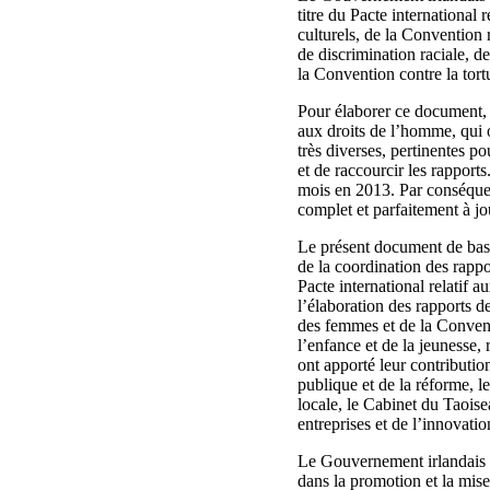
titre du Pacte international 
culturels, de la Convention r
de discrimination raciale, d
la Convention contre la tort
Pour élaborer ce document, 
aux droits de l’homme, qui
très diverses, pertinentes p
et de raccourcir les rapport
mois en 2013. Par conséquen
complet et parfaitement à jo
Le présent document de base 
de la coordination des rappor
Pacte international relatif a
l’élaboration des rapports de
des femmes et de la Conventi
l’enfance et de la jeunesse, 
ont apporté leur contributio
publique et de la réforme, l
locale, le Cabinet du Taoise
entreprises et de l’innovatio
Le Gouvernement irlandais r
dans la promotion et la mise