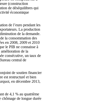
ieure (construction
ation de déséquilibres qui
activité économique
ation de l’euro pendant les
exportateurs. La production
a diminution de la demande.
t de la consommation des
trées en 2008, 2009 et 2010
 que le PIB ne connaisse à
 amélioration de la
née consécutive, un taux de
 Bureau central de
njoint de soutien financier
e est restructuré et bien
 pourquoi, en décembre 2013,
ant de 4,1 % au quatrième
 de chômage de longue durée