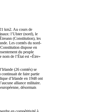
 421 km2. Au cours de
naux: l’Ulster (nord), le
Éireann (Constitution), les
rlande. Les comtés du nord-
 Constitution dispose en
consentement du peuple
le nom de l’État est «Éire»
d’Irlande (26 comtés) se
ontinuait de faire partie
blique d’Irlande en 1948 ont
’aucune alliance militaire.
 européenne, désormais
erdre en compétitivité à