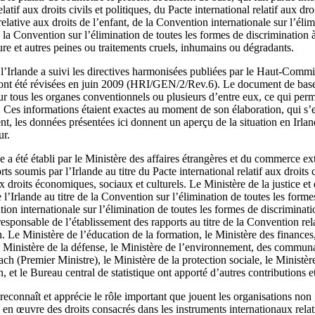
relatif aux droits civils et politiques, du Pacte international relatif aux 
elative aux droits de l’enfant, de la Convention internationale sur l’éli
e la Convention sur l’élimination de toutes les formes de discrimination
ure et autres peines ou traitements cruels, inhumains ou dégradants.
l’Irlande a suivi les directives harmonisées publiées par le Haut-Commi
 ont été révisées en juin 2009 (HRI/GEN/2/Rev.6). Le document de base
our tous les organes conventionnels ou plusieurs d’entre eux, ce qui per
s. Ces informations étaient exactes au moment de son élaboration, qui s’e
t, les données présentées ici donnent un aperçu de la situation en Irl
ur.
a été établi par le Ministère des affaires étrangères et du commerce ext
ts soumis par l’Irlande au titre du Pacte international relatif aux droits c
ux droits économiques, sociaux et culturels. Le Ministère de la justice et 
 l’Irlande au titre de la Convention sur l’élimination de toutes les forme
on internationale sur l’élimination de toutes les formes de discriminatio
responsable de l’établissement des rapports au titre de la Convention rela
n. Le Ministère de l’éducation de la formation, le Ministère des finances
e Ministère de la défense, le Ministère de l’environnement, des communa
ach (Premier Ministre), le Ministère de la protection sociale, le Ministèr
n, et le Bureau central de statistique ont apporté d’autres contributions e
econnaît et apprécie le rôle important que jouent les organisations 
 en œuvre des droits consacrés dans les instruments internationaux rela