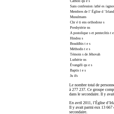
Catholi qu e s
Sans confession /athé es /agnos
Membres de l’ Église d ’Irlan
Musulmans
Chr é ti ens orthodoxe s
Presbytérie ns
A postolique s et pentecôtis t e
Hindou s
Bouddhis t e s
Méthodis t e s
Témoin s de Jéhovah
Luthérie ns
Évangéli qu e s
Baptis t e s
Ju ifs
Le nombre total de personne
à 277 237. Ce groupe compren
dans le secondaire. Il y ava
En avril 2011, l’Église d’I
Il y avait parmi eux 13 667 e
secondaire.