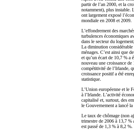
partir de l’an 2000, et la c
notamment), plus instable. 
ont largement exposé l’écon
mondiale en 2008 et 2009.
L’effondrement des marchés 
turbulences économiques ava
dans le secteur du logement,
La diminution considérable
ménages. C’est ainsi que des
et qu’un écart de 10,7 % a é
nouveau une croissance de 1,
compétitivité de l’Irlande, 
croissance positif a été enr
statistique.
L’Union européenne et le Fo
à l’Irlande. L’activité écon
capitalisé et, surtout, des e
le Gouvernement a lancé la
Le taux de chômage (non aj
trimestre de 2006 à 13,7 % 
est passé de 1,3 % à 8,2 %.