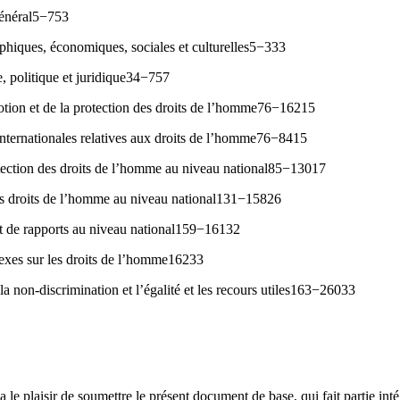
général5−753
phiques, économiques, sociales et culturelles5−333
e, politique et juridique34−757
otion et de la protection des droits de l’homme76−16215
nternationales relatives aux droits de l’homme76−8415
tection des droits de l’homme au niveau national85−13017
s droits de l’homme au niveau national131−15826
t de rapports au niveau national159−16132
exes sur les droits de l’homme16233
la non-discrimination et l’égalité et les recours utiles163−26033
le plaisir de soumettre le présent document de base, qui fait partie inté