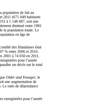
a population de fait au
et 2011 (671 049 habitants
031 à 1 148 687, soit une
ablement diminué entre 1981
de la population totale. Le
population en âge de
écondité des Irlandaises était
2,07 % entre 2006 et 2010.
en 2001 à 74 650 en 2011.
enregistrées pour l’année
araître un décès sur le total
ique
Older and Younger
, le
soit une augmentation de
6. Le ratio de dépendance
res enregistrées pour l’année