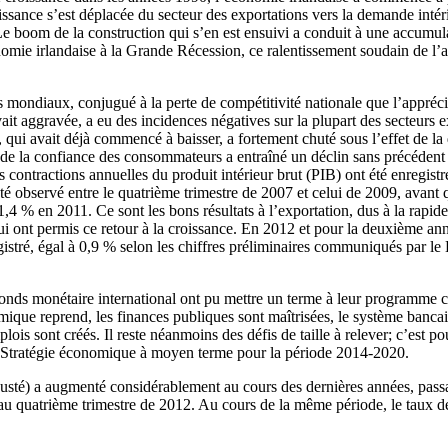
roissance s’est déplacée du secteur des exportations vers la demande intér
Le boom de la construction qui s’en est ensuivi a conduit à une accumul
omie irlandaise à la Grande Récession, ce ralentissement soudain de l’
mondiaux, conjugué à la perte de compétitivité nationale que l’appréci
it aggravée, a eu des incidences négatives sur la plupart des secteurs 
 qui avait déjà commencé à baisser, a fortement chuté sous l’effet de l
 de la confiance des consommateurs a entraîné un déclin sans précéden
 contractions annuelles du produit intérieur brut (PIB) ont été enregis
té observé entre le quatrième trimestre de 2007 et celui de 2009, avant
4 % en 2011. Ce sont les bons résultats à l’exportation, dus à la rapide
qui ont permis ce retour à la croissance. En 2012 et pour la deuxième an
egistré, égal à 0,9 % selon les chiffres préliminaires communiqués par le
nds monétaire international ont pu mettre un terme à leur programme co
omique reprend, les finances publiques sont maîtrisées, le système bancair
mplois sont créés. Il reste néanmoins des défis de taille à relever; c’est
 Stratégie économique à moyen terme pour la période 2014-2020.
usté) a augmenté considérablement au cours des dernières années, pass
au quatrième trimestre de 2012. Au cours de la même période, le taux