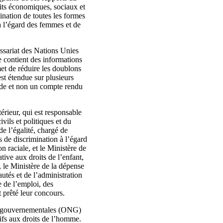
droits économiques, sociaux et
mination de toutes les formes
 à l’égard des femmes et de
ssariat des Nations Unies
 contient des informations
met de réduire les doublons
st étendue sur plusieurs
ande et non un compte rendu
érieur, qui est responsable
ivils et politiques et du
de l’égalité, chargé de
s de discrimination à l’égard
n raciale, et le Ministère de
tive aux droits de l’enfant,
, le Ministère de la dépense
utés et de l’administration
e de l’emploi, des
t prêté leur concours.
non gouvernementales (ONG)
tifs aux droits de l’homme.