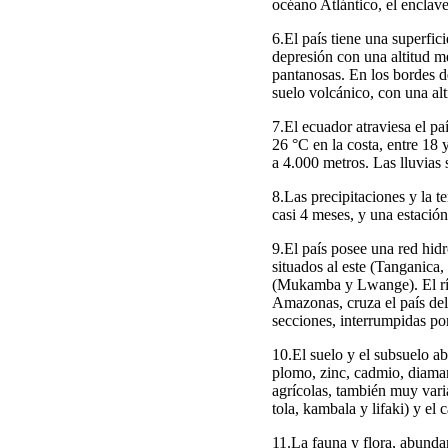
océano Atlántico, el enclav
6.El país tiene una superfic
depresión con una altitud m
pantanosas. En los bordes d
suelo volcánico, con una alt
7.El ecuador atraviesa el p
26 °C en la costa, entre 18
a 4.000 metros. Las lluvias
8.Las precipitaciones y la t
casi 4 meses, y una estació
9.El país posee una red hidr
situados al este (Tanganic
(Mukamba y Lwange). El río
Amazonas, cruza el país del
secciones, interrumpidas por
10.El suelo y el subsuelo ab
plomo, zinc, cadmio, diaman
agrícolas, también muy varia
tola, kambala y lifaki) y el 
11.La fauna y flora, abundan