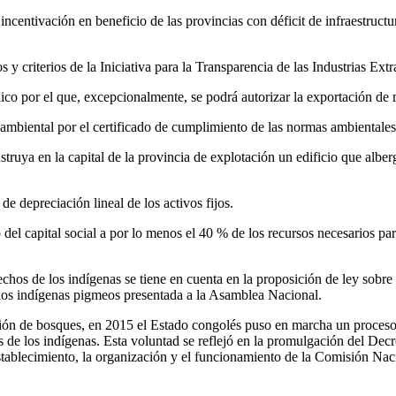
centivación en beneficio de las provincias con déficit de infraestructur
s y criterios de la Iniciativa para la Transparencia de las Industrias Extr
ico por el que, excepcionalmente, se podrá autorizar la exportación de 
 ambiental por el certificado de cumplimiento de las normas ambientales
truya en la capital de la provincia de explotación un edificio que alberg
de depreciación lineal de los activos fijos.
el capital social a por lo menos el 40 % de los recursos necesarios para
echos de los indígenas se tiene en cuenta en la proposición de ley sobr
los indígenas pigmeos presentada a la Asamblea Nacional.
tión de bosques, en 2015 el Estado congolés puso en marcha un proceso 
es de los indígenas. Esta voluntad se reflejó en la promulgación del De
stablecimiento, la organización y el funcionamiento de la Comisión Na