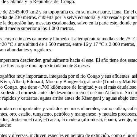
e de Cabinda y la República del Congo.
ie de 2.345.409 km2 y su topografía es, en su mayor parte, llana. En el 
edia de 230 metros, cubierta por la selva ecuatorial y atravesada por n
e la depresión hay mesetas escalonadas, salvo en la parte este, donde 
itud media superior a los 1.000 metros.
aís, cuyo clima es caluroso y húmedo. La temperatura media es de 25 °C 
 y 20 °C a una altitud de 1.500 metros, entre 16 y 17 °C a 2.000 metros,
 son abundantes y regulares.
emperatura descienden gradualmente hacia el este. El año tiene dos esta
n de lluvias que dura aproximadamente 8 meses.
ográfica muy importante, integrada por el río Congo y sus afluentes, as
a, Kivu, Albert, Edouard, Moero y Bangwelo), al oeste (Tumba y Mai-N
 Congo, que tiene 4.700 kilómetros de longitud y es el más caudaloso
 sudeste al noroeste antes de desembocar en el océano Atlántico. Su cu
 rápidos y cataratas, aguas arriba antes de Kisangani y aguas abajo entr
undan en importantes y variados recursos minerales, como coltán, cobalt
tes, oro, estaño, tungsteno, petróleo y manganeso, y metales preciosos.
dos, destacan el café, el cacao, la madera (afromosia, ébano, wenge, ir
caucho.
tes y diversas, incluyen especies en peligro de extinción, como el gori