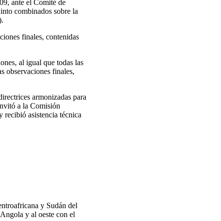
09, ante el Comité de
uinto combinados sobre la
).
iones finales, contenidas
nes, al igual que todas las
s observaciones finales,
directrices armonizadas para
nvitó a la Comisión
 recibió asistencia técnica
entroafricana y Sudán del
Angola y al oeste con el