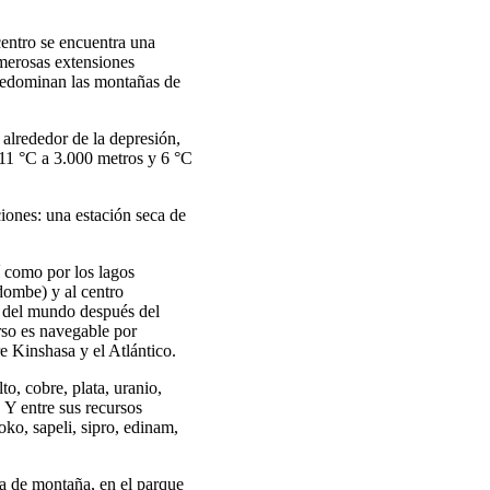
centro se encuentra una
umerosas extensiones
predominan las montañas de
alrededor de la depresión,
 11 °C a 3.000 metros y 6 °C
ciones: una estación seca de
í como por los lagos
dombe) y al centro
 del mundo después del
rso es navegable por
e Kinshasa y el Atlántico.
o, cobre, plata, uranio,
 Y entre sus recursos
oko, sapeli, sipro, edinam,
la de montaña, en el parque