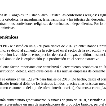
del Congo es un Estado laico. Existen las confesiones religiosas siguie
, la ortodoxa, la musulmana, la salvacionista y las iglesias del desperta
ntran otras confesiones religiosas denominadas independientes. Por lo d
 animistas.
conómicos
el PIB se estimó en un 4,2 % para finales de 2018 (fuente: Banco Centr
nto, se debió al aumento de la actividad en el sector de la extracción y
volución favorable de estos precios debería dar lugar, en última instanci
 el ámbito de la exploración y la producción en el sector extractivo.
 el otro factor importante que contribuyó al crecimiento económico en 2
nstrucción, debida, entre otras cosas, a las nuevas empresas de cemento
al se estimó en un 12,19 % para finales de 2018. De hecho, desde el prim
lizado frente al dólar de los Estados Unidos, gracias a las drásticas med
como el aumento del tipo de oferta interbancaria (préstamos a corto pla
están aumentando gradualmente. A finales de julio de 2018, ascendían a
e representaba un mes de importaciones de productos básicos, pero el ob