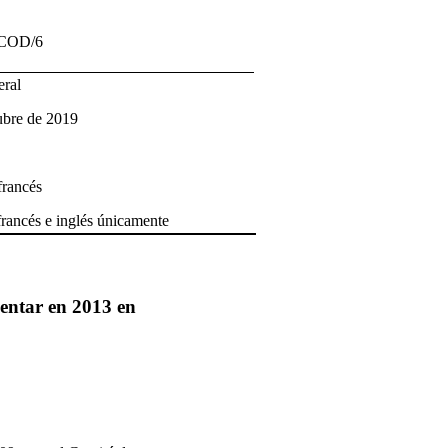
/COD/6
eral
ubre de 2019
francés
francés e inglés únicamente
entar en 2013 en