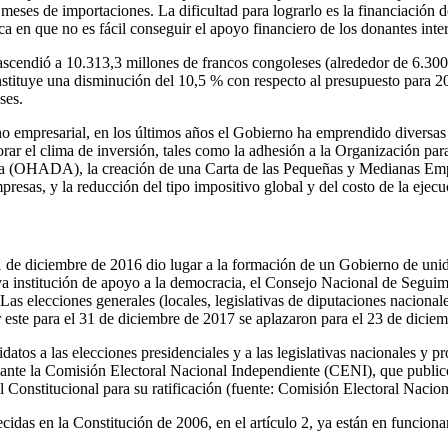
 meses de importaciones. La dificultad para lograrlo es la financiación d
ica en que no es fácil conseguir el apoyo financiero de los donantes inte
scendió a 10.313,3 millones de francos congoleses (alrededor de 6.300 
stituye una disminución del 10,5 % con respecto al presupuesto para 2
ses.
no empresarial, en los últimos años el Gobierno ha emprendido diversa
orar el clima de inversión, tales como la adhesión a la Organización pa
a (OHADA), la creación de una Carta de las Pequeñas y Medianas Empr
presas, y la reducción del tipo impositivo global y del costo de la ejecu
1 de diciembre de 2016 dio lugar a la formación de un Gobierno de unid
a institución de apoyo a la democracia, el Consejo Nacional de Seguim
s elecciones generales (locales, legislativas de diputaciones nacionale
r este para el 31 de diciembre de 2017 se aplazaron para el 23 de dicie
idatos a las elecciones presidenciales y a las legislativas nacionales y p
nte la Comisión Electoral Nacional Independiente (CENI), que publicó 
l Constitucional para su ratificación (fuente: Comisión Electoral Nacio
cidas en la Constitución de 2006, en el artículo 2, ya están en funcion