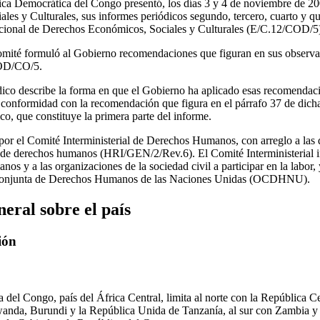
ica Democrática del Congo presentó, los días 3 y 4 de noviembre de 20
es y Culturales, sus informes periódicos segundo, tercero, cuarto y q
nacional de Derechos Económicos, Sociales y Culturales (E/C.12/COD/5
Comité formuló al Gobierno recomendaciones que figuran en sus observac
COD/CO/5.
dico describe la forma en que el Gobierno ha aplicado esas recomendacio
 conformidad con la recomendación que figura en el párrafo 37 de dicha
co, que constituye la primera parte del informe.
por el Comité Interministerial de Derechos Humanos, con arreglo a las 
s de derechos humanos (HRI/GEN/2/Rev.6). El Comité Interministerial i
 y a las organizaciones de la sociedad civil a participar en la labor, y
a Conjunta de Derechos Humanos de las Naciones Unidas (OCDHNU).
eral sobre el país
ión
del Congo, país del África Central, limita al norte con la República C
wanda, Burundi y la República Unida de Tanzanía, al sur con Zambia y 