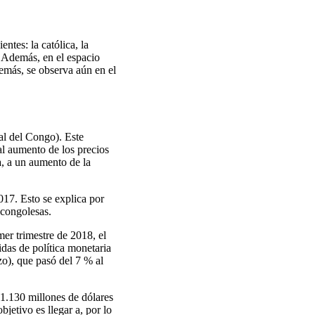
ntes: la católica, la
r. Además, en el espacio
emás, se observa aún en el
al del Congo). Este
 al aumento de los precios
a, a un aumento de la
017. Esto se explica por
 congolesas.
er trimestre de 2018, el
idas de política monetaria
zo), que pasó del 7 % al
 1.130 millones de dólares
jetivo es llegar a, por lo