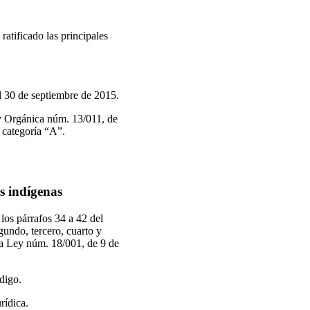
atificado las principales
l 30 de septiembre de 2015.
y Orgánica núm. 13/011, de
 categoría “A”.
os indígenas
los párrafos 34 a 42 del
undo, tercero, cuarto y
a Ley núm. 18/001, de 9 de
digo.
rídica.