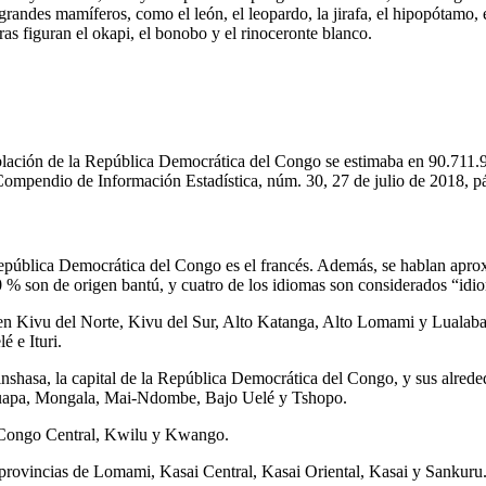
 grandes mamíferos, como el león, el leopardo, la jirafa, el hipopótamo, e
aras figuran el okapi, el bonobo y el rinoceronte blanco.
blación de la República Democrática del Congo se estimaba en 90.711.9
ompendio de Información Estadística, núm. 30, 27 de julio de 2018, pá
 República Democrática del Congo es el francés. Además, se hablan ap
90 % son de origen bantú, y cuatro de los idiomas son considerados “idi
%), en Kivu del Norte, Kivu del Sur, Alto Katanga, Alto Lomami y Luala
é e Ituri.
Kinshasa, la capital de la República Democrática del Congo, y sus alred
huapa, Mongala, Mai-Ndombe, Bajo Uelé y Tshopo.
n Congo Central, Kwilu y Kwango.
s provincias de Lomami, Kasai Central, Kasai Oriental, Kasai y Sankuru