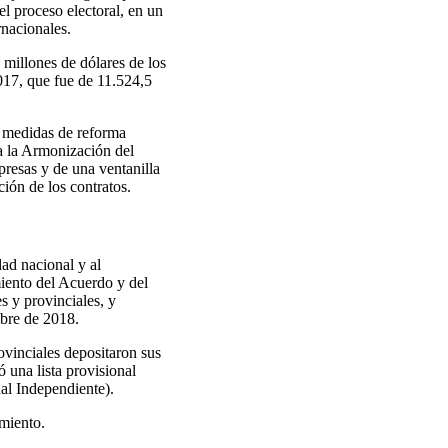
el proceso electoral, en un
rnacionales.
millones de dólares de los
017, que fue de 11.524,5
s medidas de reforma
ra la Armonización del
esas y de una ventanilla
ción de los contratos.
ad nacional y al
iento del Acuerdo y del
s y provinciales, y
mbre de 2018.
rovinciales depositaron sus
una lista provisional
nal Independiente).
amiento.