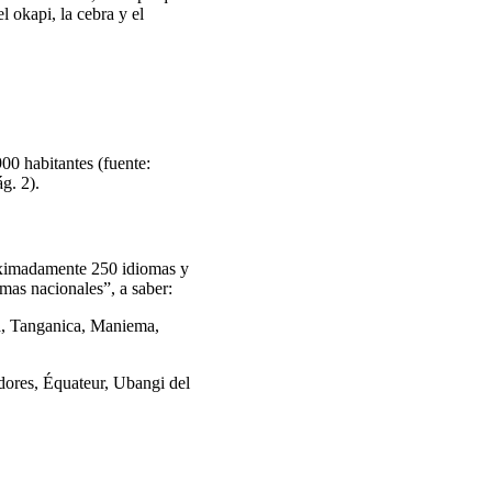
l okapi, la cebra y el
00 habitantes (fuente:
g. 2).
roximadamente 250 idiomas y
omas nacionales”, a saber:
ba, Tanganica, Maniema,
edores, Équateur, Ubangi del
.