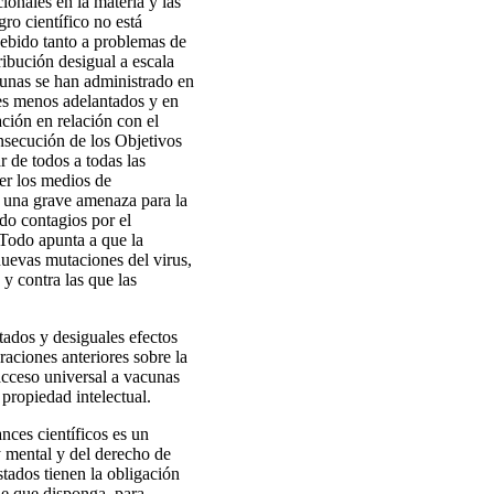
ionales en la materia y las
ro científico no está
debido tanto a problemas de
ibución desigual a escala
cunas se han administrado en
ses menos adelantados y en
ción en relación con el
nsecución de los Objetivos
r de todos a todas las
cer los medios de
a una grave amenaza para la
do contagios por el
Todo apunta a que la
nuevas mutaciones del virus,
 y contra las que las
tados y desiguales efectos
raciones anteriores sobre la
acceso universal a vacunas
propiedad intelectual.
ces científicos es un
 y mental y del derecho de
stados tienen la obligación
de que disponga, para