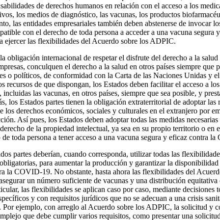
nsabilidades de derechos humanos en relación con el acceso a los medic
ivos, los medios de diagnóstico, las vacunas, los productos biofarmacéu
tanto, las entidades empresariales también deben abstenerse de invocar l
patible con el derecho de toda persona a acceder a una vacuna segura
a ejercer las flexibilidades del Acuerdo sobre los ADPIC.
la obligación internacional de respetar el disfrute del derecho a la salud
empresas, conculquen el derecho a la salud en otros países siempre que 
les o políticos, de conformidad con la Carta de las Naciones Unidas y el
s recursos de que dispongan, los Estados deben facilitar el acceso a los
 incluidas las vacunas, en otros países, siempre que sea posible, y presta
los Estados partes tienen la obligación extraterritorial de adoptar las
e los derechos económicos, sociales y culturales en el extranjero por e
dicción. Así pues, los Estados deben adoptar todas las medidas necesarias
erecho de la propiedad intelectual, ya sea en su propio territorio o en 
 de toda persona a tener acceso a una vacuna segura y eficaz contra 
dos partes deberían, cuando corresponda, utilizar todas las flexibilidad
bligatorias, para aumentar la producción y garantizar la disponibilidad
tra la COVID-19. No obstante, hasta ahora las flexibilidades del Acue
 asegurar un número suficiente de vacunas y una distribución equitativa d
ticular, las flexibilidades se aplican caso por caso, mediante decisiones
pecíficos y con requisitos jurídicos que no se adecuan a una crisis san
. Por ejemplo, con arreglo al Acuerdo sobre los ADPIC, la solicitud y c
omplejo que debe cumplir varios requisitos, como presentar una solicitu