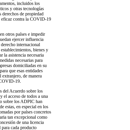
amentos, incluidos los
ticos y otras tecnologías
os derechos de propiedad
 y eficaz contra la COVID-19
 en otros países e impedir
puedan ejercer influencia
 derecho internacional
 establecimientos, bienes y
r la asistencia necesaria
 medidas necesarias para
mpresas domiciliadas en su
 para que esas entidades
el extranjero, de manera
la COVID-19.
es del Acuerdo sobre los
 y el acceso de todos a una
rdo sobre los ADPIC han
e estas, en especial en los
 tomadas por países concretos
itaria tan excepcional como
oncesión de una licencia
d para cada producto