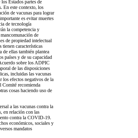
 los Estados partes de
. En este contexto, los
ución de vacunas para lograr
mportante es evitar muertes
cia de tecnología
arán la competencia y
 la mancomunación de
es de propiedad intelectual
 tienen características
a de ellas también plantea
os países y de su capacidad
el Acuerdo sobre los ADPIC
poral de las disposiciones
icas, incluidas las vacunas
 los efectos negativos de la
 el Comité recomienda
otras cosas haciendo uso de
ersal a las vacunas contra la
s
, en relación con las
amiento contra la COVID-19.
chos económicos, sociales y
diversos mandatos