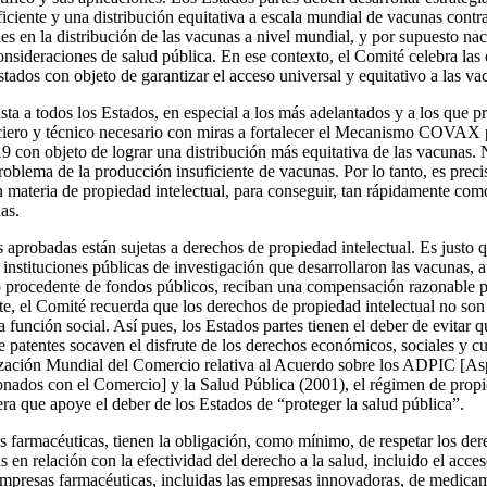
iciente y una distribución equitativa a escala mundial de vacunas con
es en la distribución de las vacunas a nivel mundial, y por supuesto nac
nsideraciones de salud pública. En ese contexto, el Comité celebra las
stados con objeto de garantizar el acceso universal y equitativo a las 
nsta a todos los Estados, en especial a los más adelantados y a los que 
ciero y técnico necesario con miras a fortalecer el Mecanismo COVAX p
con objeto de lograr una distribución más equitativa de las vacunas. N
oblema de la producción insuficiente de vacunas. Por lo tanto, es prec
 materia de propiedad intelectual, para conseguir, tan rápidamente como 
as.
 aprobadas están sujetas a derechos de propiedad intelectual. Es justo q
s instituciones públicas de investigación que desarrollaron las vacunas
 procedente de fondos públicos, reciban una compensación razonable po
te, el Comité recuerda que los derechos de propiedad intelectual no so
a función social. Así pues, los Estados partes tienen el deber de evitar 
e patentes socaven el disfrute de los derechos económicos, sociales y c
ización Mundial del Comercio relativa al Acuerdo sobre los ADPIC [As
ionados con el Comercio] y la Salud Pública (2001), el régimen de propi
era que apoye el deber de los Estados de “proteger la salud pública”.
s farmacéuticas, tienen la obligación, como mínimo, de respetar los der
s en relación con la efectividad del derecho a la salud, incluido el acc
 empresas farmacéuticas, incluidas las empresas innovadoras, de medica