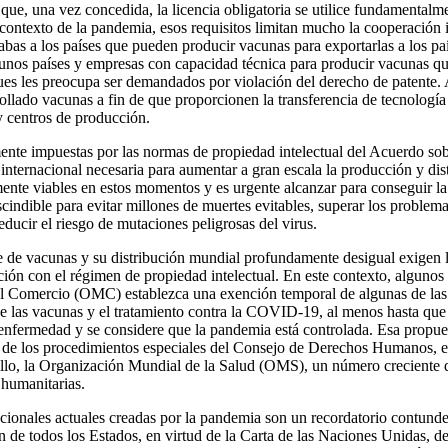
que, una vez concedida, la licencia obligatoria se utilice fundamentalme
contexto de la pandemia, esos requisitos limitan mucho la cooperación 
abas a los países que pueden producir vacunas para exportarlas a los paí
unos países y empresas con capacidad técnica para producir vacunas qu
ues les preocupa ser demandados por violación del derecho de patente
ollado vacunas a fin de que proporcionen la transferencia de tecnología
y centros de producción.
lmente impuestas por las normas de propiedad intelectual del Acuerdo 
n internacional necesaria para aumentar a gran escala la producción y di
mente viables en estos momentos y es urgente alcanzar para conseguir la
scindible para evitar millones de muertes evitables, superar los proble
ducir el riesgo de mutaciones peligrosas del virus.
te de vacunas y su distribución mundial profundamente desigual exigen
ación con el régimen de propiedad intelectual. En este contexto, alguno
l Comercio (OMC) establezca una exención temporal de algunas de las
 las vacunas y el tratamiento contra la COVID-19, al menos hasta que
 enfermedad y se considere que la pandemia está controlada. Esa propu
os de los procedimientos especiales del Consejo de Derechos Humanos,
ollo, la Organización Mundial de la Salud (OMS), un número creciente 
 humanitarias.
cionales actuales creadas por la pandemia son un recordatorio contunde
 de todos los Estados, en virtud de la Carta de las Naciones Unidas, de 