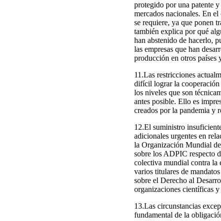
protegido por una patente y 
mercados nacionales. En el 
se requiere, ya que ponen tr
también explica por qué alg
han abstenido de hacerlo, p
las empresas que han desarr
producción en otros países 
11.Las restricciones actua
difícil lograr la cooperació
los niveles que son técnica
antes posible. Ello es impre
creados por la pandemia y re
12.El suministro insuficien
adicionales urgentes en rel
la Organización Mundial de
sobre los ADPIC respecto de
colectiva mundial contra la
varios titulares de mandat
sobre el Derecho al Desarr
organizaciones científicas y
13.Las circunstancias excep
fundamental de la obligación