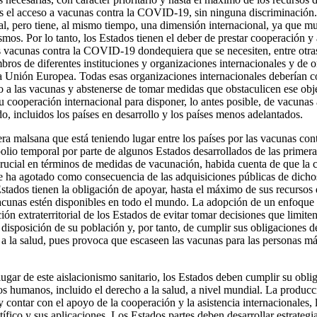
as el acceso a vacunas contra la COVID-19, sin ninguna discriminación
nal, pero tiene, al mismo tiempo, una dimensión internacional, ya que
os. Por lo tanto, los Estados tienen el deber de prestar cooperación y 
as vacunas contra la COVID-19 dondequiera que se necesiten, entre otra
os de diferentes instituciones y organizaciones internacionales y de 
a Unión Europea. Todas esas organizaciones internacionales deberían co
o a las vacunas y abstenerse de tomar medidas que obstaculicen ese obje
u cooperación internacional para disponer, lo antes posible, de vacunas 
incluidos los países en desarrollo y los países menos adelantados.
era malsana que está teniendo lugar entre los países por las vacunas c
lio temporal por parte de algunos Estados desarrollados de las primer
crucial en términos de medidas de vacunación, habida cuenta de que la
e ha agotado como consecuencia de las adquisiciones públicas de dicho
stados tienen la obligación de apoyar, hasta el máximo de sus recursos d
cunas estén disponibles en todo el mundo. La adopción de un enfoque n
ón extraterritorial de los Estados de evitar tomar decisiones que limite
disposición de su población y, por tanto, de cumplir sus obligaciones
 a la salud, pues provoca que escaseen las vacunas para las personas má
lugar de este aislacionismo sanitario, los Estados deben cumplir su oblig
os humanos, incluido el derecho a la salud, a nivel mundial. La producci
contar con el apoyo de la cooperación y la asistencia internacionales, 
tífico y sus aplicaciones. Los Estados partes deben desarrollar estrate