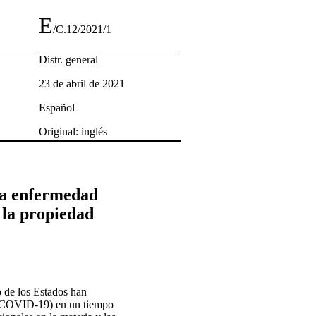
E
/C.12/2021/1
Distr. general
23 de abril de 2021
Español
Original: inglés
 la enfermedad
 la propiedad
o de los Estados han
s (COVID-19) en un tiempo