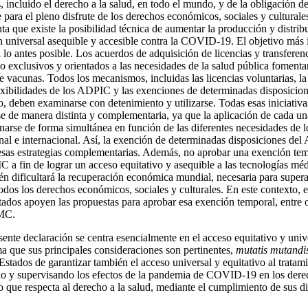
incluido el derecho a la salud, en todo el mundo, y de la obligación de
para el pleno disfrute de los derechos económicos, sociales y culturales
ta que existe la posibilidad técnica de aumentar la producción y distrib
universal asequible y accesible contra la COVID-19. El objetivo más i
 lo antes posible. Los acuerdos de adquisición de licencias y transferen
no exclusivos y orientados a las necesidades de la salud pública foment
 vacunas. Todos los mecanismos, incluidas las licencias voluntarias,
lexibilidades de los ADPIC y las exenciones de determinadas disposicion
 deben examinarse con detenimiento y utilizarse. Todas esas iniciativas
se de manera distinta y complementaria, ya que la aplicación de cada un
inarse de forma simultánea en función de las diferentes necesidades de l
ional e internacional. Así, la exención de determinadas disposiciones d
esas estrategias complementarias. Además, no aprobar una exención tem
 a fin de lograr un acceso equitativo y asequible a las tecnologías méd
 dificultará la recuperación económica mundial, necesaria para superar
todos los derechos económicos, sociales y culturales. En este contexto,
ados apoyen las propuestas para aprobar esa exención temporal, entre 
OMC.
esente declaración se centra esencialmente en el acceso equitativo y univ
 que sus principales consideraciones son pertinentes,
mutatis mutandi
 Estados de garantizar también el acceso universal y equitativo al trat
do y supervisando los efectos de la pandemia de COVID-19 en los dere
 lo que respecta al derecho a la salud, mediante el cumplimiento de sus 