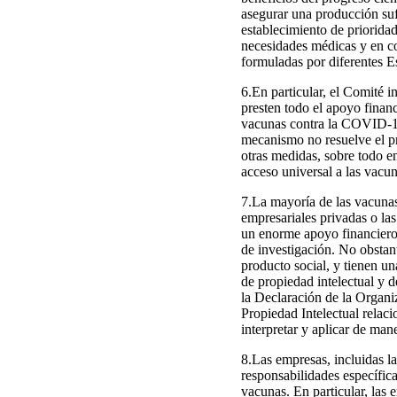
asegurar una producción suf
establecimiento de prioridad
necesidades médicas y en co
formuladas por diferentes E
6.En particular, el Comité i
presten todo el apoyo finan
vacunas contra la COVID-19 
mecanismo no resuelve el pr
otras medidas, sobre todo en
acceso universal a las vacun
7.La mayoría de las vacunas
empresariales privadas o la
un enorme apoyo financiero
de investigación. No obstan
producto social, y tienen un
de propiedad intelectual y d
la Declaración de la Organ
Propiedad Intelectual relac
interpretar y aplicar de man
8.Las empresas, incluidas la
responsabilidades específica
vacunas. En particular, las