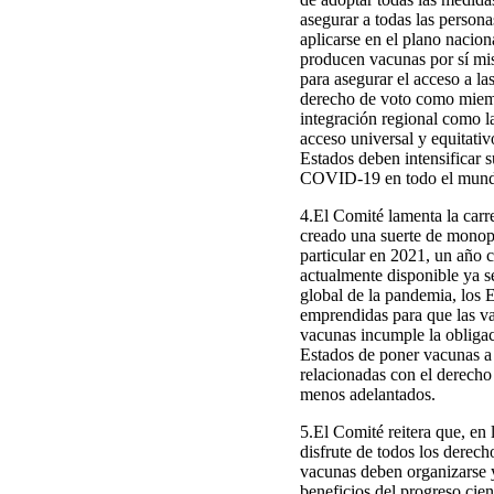
asegurar a todas las person
aplicarse en el plano nacio
producen vacunas por sí mism
para asegurar el acceso a l
derecho de voto como miembr
integración regional como l
acceso universal y equitativ
Estados deben intensificar s
COVID-19 en todo el mundo, 
4.El Comité lamenta la carr
creado una suerte de monopo
particular en 2021, un año 
actualmente disponible ya s
global de la pandemia, los E
emprendidas para que las va
vacunas incumple la obligaci
Estados de poner vacunas a 
relacionadas con el derecho
menos adelantados.
5.El Comité reitera que, en 
disfrute de todos los derech
vacunas deben organizarse y 
beneficios del progreso cien