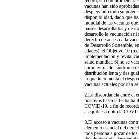
récord, sin comprometer la s
vacunas han sido aprobadas p
desplegando todo su potenci
disponibilidad, dado que ha
mundial de las vacunas que 
países desarrollados y de i
desarrollo la vacunación ni
derecho de acceso a la vacu
de Desarrollo Sostenible, en
edades), el Objetivo 10 (red
implementación y revitaliza
salud mundial. Si no se vac
coronavirus del síndrome re
distribución lenta y desigu
lo que incrementa el riesgo 
vacunas actuales podrían se
2.La discordancia entre el e
positivos hasta la fecha ha 
COVID-19, a fin de recordar
asequibles contra la COVID-1
3.El acceso a vacunas contr
elemento esencial del derech
toda persona a gozar de los 
de adoptar todas las medidas