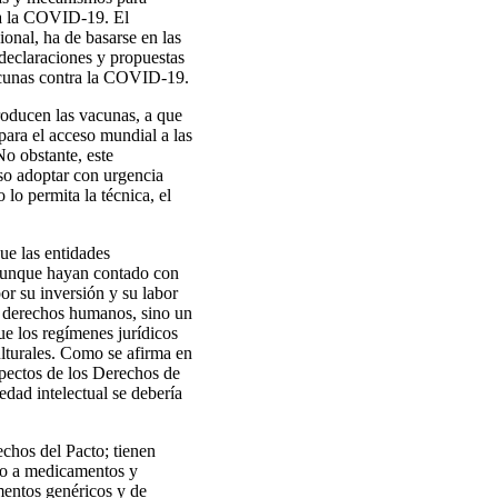
tra la COVID-19. El
ional, ha de basarse en las
 declaraciones y propuestas
vacunas contra la COVID-19.
producen las vacunas, a que
ara el acceso mundial a las
o obstante, este
iso adoptar con urgencia
lo permita la técnica, el
ue las entidades
, aunque hayan contado con
r su inversión y su labor
n derechos humanos, sino un
que los regímenes jurídicos
ulturales. Como se afirma en
pectos de los Derechos de
edad intelectual se debería
echos del Pacto; tienen
eso a medicamentos y
mentos genéricos y de