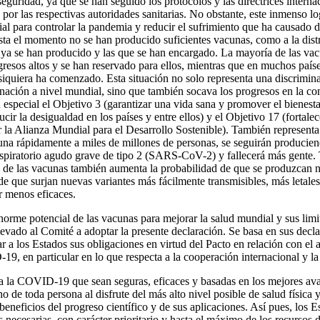
eguridad, ya que se han seguido los protocolos y las directrices internac
or las respectivas autoridades sanitarias. No obstante, este inmenso log
al para controlar la pandemia y reducir el sufrimiento que ha causado 
sta el momento no se han producido suficientes vacunas, como a la distr
ya se han producido y las que se han encargado. La mayoría de las va
ngresos altos y se han reservado para ellos, mientras que en muchos paí
 siquiera ha comenzado. Esta situación no solo representa una discrimina
nación a nivel mundial, sino que también socava los progresos en la co
 especial el Objetivo 3 (garantizar una vida sana y promover el bienesta
ucir la desigualdad en los países y entre ellos) y el Objetivo 17 (fortale
r la Alianza Mundial para el Desarrollo Sostenible). También represent
una rápidamente a miles de millones de personas, se seguirán producien
spiratorio agudo grave de tipo 2 (SARS-CoV-2) y fallecerá más gente. 
al de las vacunas también aumenta la probabilidad de que se produzcan 
de que surjan nuevas variantes más fácilmente transmisibles, más letales
r menos eficaces.
norme potencial de las vacunas para mejorar la salud mundial y sus limi
llevado al Comité a adoptar la presente declaración. Se basa en sus decla
 a los Estados sus obligaciones en virtud del Pacto en relación con el 
9, en particular en lo que respecta a la cooperación internacional y la 
a la COVID-19 que sean seguras, eficaces y basadas en los mejores avan
o de toda persona al disfrute del más alto nivel posible de salud física
beneficios del progreso científico y de sus aplicaciones. Así pues, los E
 necesarias, con carácter prioritario y hasta el máximo de los recursos 