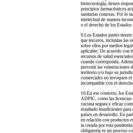
biotecnología, tienen respo
principios farmacéuticos act
sanitarias conexas. Por lo 
intelectual de manera incom
o el derecho de los Estados 
9.Los Estados partes tienen 
que terceros, incluidas las 
sobre ellos por medios lega
aplicable. De acuerdo con lo
recursos de salud esenciales,
cuando corresponda. Además, 
prevenir las vulneraciones d
territorio y/o bajo su juris
comerciales no invoquen el d
incompatible con el derecho
10.En ese contexto, los Esta
ADPIC, como las licencias o
vacuna segura y eficaz con
resultado insuficientes para
países en desarrollo. En par
en relación con productos es
la creada por esta pandemia
obligatoria es un proceso c