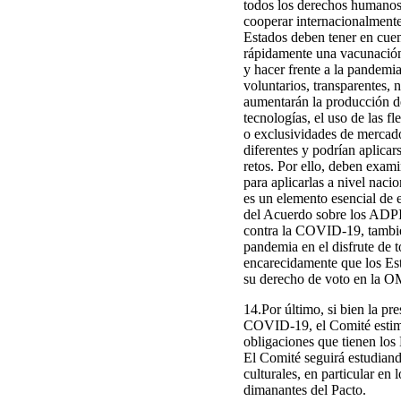
todos los derechos humanos, 
cooperar internacionalmente 
Estados deben tener en cuen
rápidamente una vacunación 
y hacer frente a la pandemia
voluntarios, transparentes, 
aumentarán la producción de
tecnologías, el uso de las f
o exclusividades de mercado,
diferentes y podrían aplicar
retos. Por ello, deben exam
para aplicarlas a nivel nac
es un elemento esencial de 
del Acuerdo sobre los ADPIC
contra la COVID-19, también
pandemia en el disfrute de 
encarecidamente que los Est
su derecho de voto en la 
14.Por último, si bien la pr
COVID-19, el Comité estima
obligaciones que tienen los
El Comité seguirá estudian
culturales, en particular en
dimanantes del Pacto.