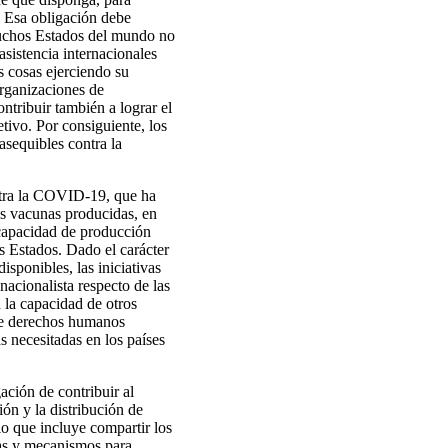
. Esa obligación debe
 muchos Estados del mundo no
asistencia internacionales
s cosas ejerciendo su
organizaciones de
ntribuir también a lograr el
tivo. Por consiguiente, los
asequibles contra la
ontra la COVID-19, que ha
as vacunas producidas, en
 capacidad de producción
s Estados. Dado el carácter
isponibles, las iniciativas
acionalista respecto de las
n la capacidad de otros
 de derechos humanos
s necesitadas en los países
ación de contribuir al
ón y la distribución de
lo que incluye compartir los
gias y mecanismos para