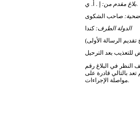
إ . أ. ي.
بلاغ مقدم من:
ضحية:
صاحب الشكوى
الدولة الطرف:
كندا
 للتعذيب بعد الترحيل
ضة التعذيب، في اجتماعها المعقود في 29 نيسان/أبريل 2016، وقف النظر في البلاغ رقم
م تعد بالتالي قادرة على
مواصلة الإجراءات.