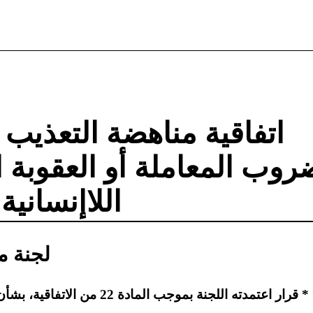
اتفاقية مناهضة التعذيب
روب المعاملة أو العقوبة ا
اللاإنسانية 
لجنة م
الاتفاقية، بشأن البلاغ رقم 528 /201 2 * **