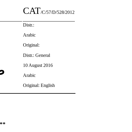
CAT
/C/57/D/528/2012
Distr.:
Arabic
Original:
Distr.: General
10 August 2016
ض
Arabic
Original: English
قرار اعتمدته اللجنة بموجب المادة 22 من 