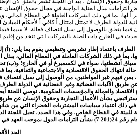
جارية وحقوق الإنسان". بيد أن اللجنة تشعر بالقلق لأن الإط
ض التزامات ببذل العناية الواجبة في مجال حقوق الإنسان ع
اً لها، بما في ذلك الشركات العاملة في القطاع المالي. ويس
ية للدولة الطرف لا تمتثل امتثال اً كافي اً لأحكام المبادئ 
 فيما يتعلق بالوصول إلى سبل انتصاف فعالة، لا سيما فيما
 الطرف باعتماد إطار تشريعي وتنظيمي يقوم بما يلي: (أ) إ
لها، بما في ذلك الشركات العاملة في القطاع المالي، ببذل ا
سياق أنشطتها، سواء في لكسمبرغ أو في الخارج؛ و(ب) ت
الة انتهاك الحقوق الاقتصادية والاجتماعية والثقافية، بما 
، بمن فيهم غير المواطنين، من الوصول إلى سبل انتصاف ف
ن طريق الآليات القضائية وغير القضائية في الدولة الطرف
اقتصاد والعمالة والمؤسسات الحكومية، توصي اللجنة أيضاً
استراتيجي بشأن الأعمال التجارية وحقوق الإنسان عن طريق
ما في ذلك اعتماد سياسات المشتريات الخضراء التي من شأنه
 للبيئة في القطاع الخاص. وفي هذا الصدد، تحيل اللجنة الدو
الحد الأق