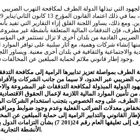
. ومع ذلك، يساور اللجنة القلق إزاء التقارير التي تفيد بأنه
 الطرف، فإن التدفقات المالية المتعلقة بأنشطة غير مشروع
 الضريبي القادمة من بلدان أخرى لا تزال تستثمر في المؤس
ا إنشاء شركات وهمية، مع آثار سلبية على توافر الموارد الم
ة والاجتماعية والثقافية في بلدان أخرى معنية. ويساور اللجن
وجود إطار قانوني ملائم لحماية المبلغين عن المخالفات (الفقرة 1 من المادة 2 ).
ة الطرف بمواصلة تعزيز تدابيرها الرامية إلى مكافحة التد
رب الضريبي عبر الحدود، لا سيما من جانب الشركات والأفرا
ود الدولية المبذولة لمكافحة التدفقات غير المشروعة والا
من تأمين الموارد المالية اللازمة لإعمال الحقوق الاقتصادية و
ةَ الطرف، على وجه الخصوص، بتجنب استخدام الشركات الوه
فاض معدلات الضرائب الفعلية وعدم وجود ضوابط ومراقبة فع
الإطار القانوني والتدابير الرامية إلى حماية المبلغين عن الم
تحيل اللجنة الدولة الطرف إلى تعليقها العام رقم 24
الأنشطة التجارية، لا سيما الفقرة 37 منه.