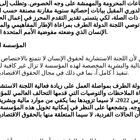
جماعات المحرومة والمهمشة على وجه الخصوص. وتطلب إلى ا
لدوري المقبل بيانات إحصائية سنوية مقارنة مصنفة حسب ال
ذات الصلة، لكي يتسنى تقدير التقدم المحرز في إعمال الح
 توصي اللجنة الدولة الطرف بمراعاة الإطار المفاهيمي و
الإنسان الذي وضعته مفوضية الأمم المتحدة السامية لحقوق الإنسان.
المؤسسة ال
مالية والبشرية المخصصة لهذه المؤسسة لا تزال غير كافية لتم
تنفيذ اً كامل اً، بما في ذلك في مجال الحقوق الاقتصادية والاجتماعية والثقافية.
ولة الطرف بمواصلة العمل على زيادة فعالية اللجنة الاستش
عاة الملاحظات والتوصيات التي قدمها التحالف العالمي لل
الإنسان في آذار/مارس 2022، لا سيما تزويدها بما يكفي من موارد مال
 وجه. وتشجعها على النظر في إمكانية تخويل هذه المؤسسة