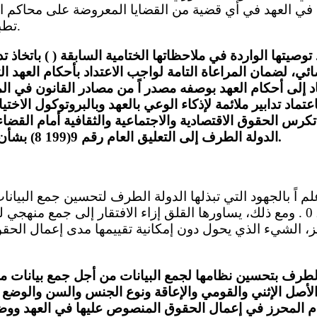
ي العهد في أي قضية من القضايا المعروضة على محاكم الد
تطبق تلك الأحكام مباشرة.
 توصيتها الواردة في ملاحظاتها الختامية السابقة ( ) باتخاذ ت
ائي، لضمان المراعاة التامة لواجب الاعتداد بأحكام العهد 
د إلى أحكام العهد بوصفه مصدر اً من مصادر القانون في ا
اعتماد تدابير ملائمة لإذكاء الوعي بالعهد وبالبروتوكول الاخ
 تكرس الحقوق الاقتصادية والاجتماعية والثقافية أمام القضاء. 
الدولة الطرف إلى التعليق العام رقم 9(199 8) بشأن التطبيق المحلي للعهد.
المساواة، في عام 202 0 . ومع ذلك، يساورها القلق إزاء الافتقار إلى جمع
ز، الشيء الذي يحول دون إمكانية تقييمها مدى إعمال الح
الطرف بتحسين نظامها لجمع البيانات من أجل جمع بيانا
الأصل الإثني والقومي والإعاقة ونوع الجنس والسن والوضع 
م المحرز في إعمال الحقوق المنصوص عليها في العهد ووض