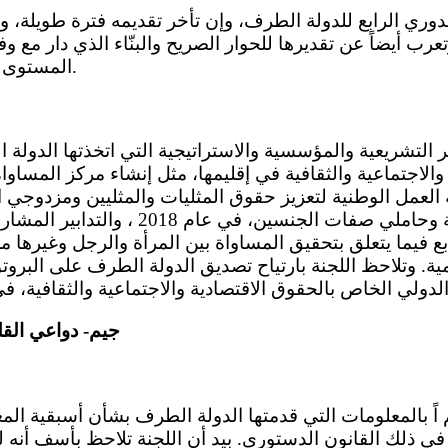
تعرب أيضاً عن تقديرها للحوار الصريح والبنّاء الذي دار مع و
المستوى المشترك بين الوزارات.
والاجتماعية والثقافية في إقليمها، مثل إنشاء مركز المساوا
 خطة العمل الوطنية لتعزيز حقوق المثليات والمثليين ومزدوج
بع فيما يتعلق بتحقيق المساواة بين المرأة والرجل وغيرها م
ية. وتلاحظ اللجنة بارتياح تصديق الدولة الطرف على البروت
جيم- دواعي القل
 في ذلك القانون الدستوري. بيد أن اللجنة تلاحظ بأسف أنه ل