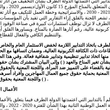
معها، لا سيما القا
 ذلك، تشعر اللجنة بالقلق إزاء التقارير التي تفيد بأن المؤسسات
ة الطرف لا تزال توظف استثمارات كبيرة في صناعة الوقود
ربونية عالية، رغم آثارها الضارة بالمناخ. ويساورها القلق أي
والتنظيم الكافي والفعال للقطاع المالي في هذا المجال.
لطرف باتخاذ التدابير اللازمة لخفض الاستثمار العام والخا
عات ذات الكثافة الكربونية العالية، وضمان اتساقها مع ال
نها اتخاذ تدابير تنظيمية وتدابير شفافية فعالة. وفي هذا الص
شأن تغير المناخ والعهد ( ) وإلى البيان المشترك بشأن حقوق
ية بالقضاء على التمييز ضد المرأة، واللجنة المعنية بالحقوق 
ة المعنية بحماية حقوق جميع العمال المهاجرين وأفراد أسر
واللجنة المعنية بحقوق الأشخاص ذوي الإعاقة ( ) .
الأعمال ا
الإنسان، مثل خطة