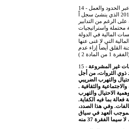
14 - تحيط اللجنة علم اً بالجهود التي تبذلها الدولة الطرف لمكافحة التهرب الضريبي عبر الحدود والعمل
على تحقيق الشفافية، بما في ذلك اعتماد القانون المؤرخ 13 كانون الثاني/يناير 2019 الذي ينشئ سجل اً
 على الرغم من التدابير
ة محتملة واستراتيجيات
سات المالية في الدولة
الية التي لا غنى عنها
ة القلق أيضاً إزاء عدم
فقات غير المشروعة
15 -
د ذوي الثروات، من أجل
حتيال والتهرب الضريبي
الاجتماعية والثقافية .
مية الاحتيال والتهرب
الة بما فيه الكفاية.
خالفات. وفي هذا الصدد،
(201 7) بشأن التزامات الدول بموجب العهد في سياق