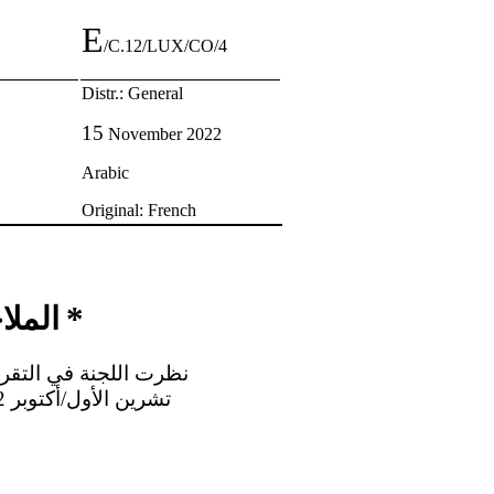
E
/C.12/LUX/CO/4
Distr.: General
15
November 2022
Arabic
Original: French
*
الملا