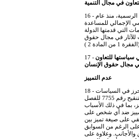
عاون في مجال التنمية
16 - تثني اللجنة على الدولة الطرف لرفع مستوى مساهمتها في المساعدة الإنمائية الرسمية، منذ عام
في المائة من دخلها القومي الإجمالي للمساعدة
نة تأسف للمعلومات التي قدمتها الدولة
 للآثار في مجال حقوق
ي سياستها للتعاون
17 -
عدم التمييز
18 - تحيط اللجنة علماً بالمعلومات التي قدمتها الدولة الطرف عن التقدم المحرز في السياسات
والاستراتيجيات الرامية إلى مكافحة التمييز. ومع ذلك، تأسف اللجنة لأن اقتراح التنقيح رقم 7755 للفصل
 قائمة بأسباب التمييز، بما في ذلك الأسباب
 "لا يجوز التمييز ضد أي شخص على
قي على صيغة تميز بين
 على الرغم من السوابق
 والأجانب. وعلاوة على