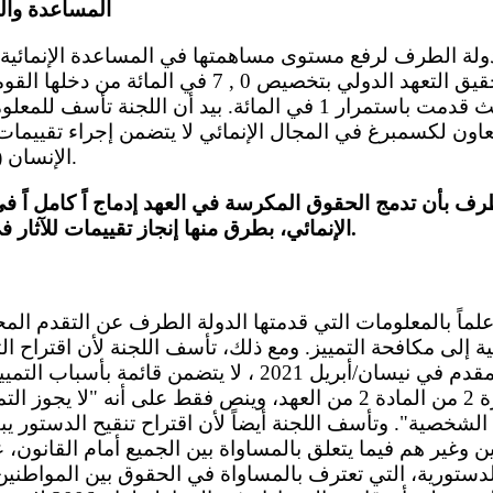
المساعدة والت
2000 ، في إطار تحقيق التعهد الدولي بتخصيص 0 , 7 
الإنمائية الرسمية، حيث قدمت باستمرار 1 في المائة. بيد أن اللج
اون لكسمبرغ في المجال الإنمائي لا يتضمن إجراء تقييمات
الإنسان (الفقرة 1 من المادة 2 ).
رف بأن تدمج الحقوق المكرسة في العهد إدماج اً كامل اً ف
الإنمائي، بطرق منها إنجاز تقييمات للآثار في مجال حقوق الإنسان.
الثاني من الدستور، المقدم في نيسان/أبريل 2021 ، لا يتضمن
الواردة في الفقرة 2 من المادة 2 من العهد، وينص فقط على أنه
شخصية". وتأسف اللجنة أيضاً لأن اقتراح تنقيح الدستور يب
 وغير هم فيما يتعلق بالمساواة بين الجميع أمام القانون،
لدستورية، التي تعترف بالمساواة في الحقوق بين المواطنين