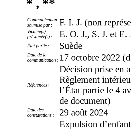
* , **
Communication
F. I. J. (non représ
soumise par
:
Victime(s)
E. O. J., S. J. et E. 
présumée(s)
:
Suède
État partie
:
Date de la
17 octobre 2022 (dat
communication
:
Décision prise en a
Règlement intérie
Références
:
l’État partie le 4 
de document)
Date des
29 août 2024
constatations
:
Expulsion d’enfant