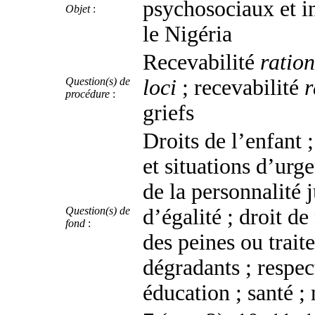
psychosociaux et in
Objet
:
le Nigéria
Recevabilité
ratio
Question(s) de
loci
; recevabilité
r
procédure
:
griefs
Droits de l’enfant ;
et situations d’urg
de la personnalité 
Question(s) de
d’égalité ; droit de
fond
:
des peines ou trai
dégradants ; respec
éducation ; santé ;