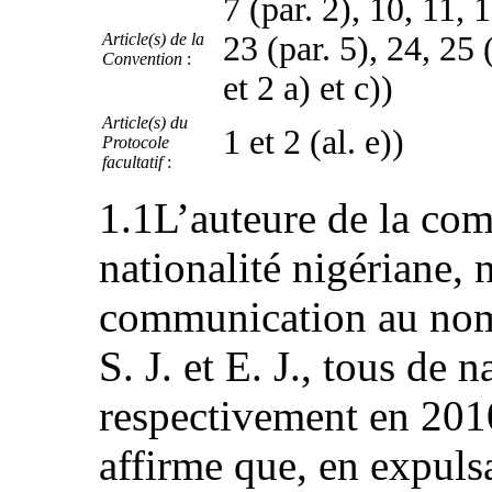
7 (par. 2), 10, 11, 1
Article(s) de la
23 (par. 5), 24, 25 (
Convention
:
et 2 a) et c))
Article(s) du
1 et 2 (al. e))
Protocole
facultatif
:
1.1L’auteure de la comm
nationalité nigériane, 
communication au nom d
S. J. et E. J., tous de 
respectivement en 201
affirme que, en expulsa