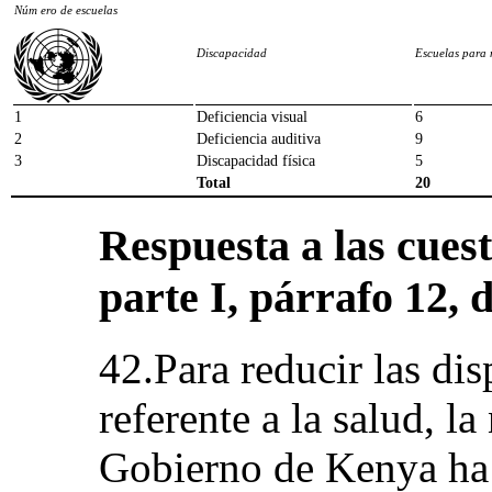
Núm ero de escuelas
Discapacidad
Escuelas para 
1
Deficiencia visual
6
2
Deficiencia auditiva
9
3
Discapacidad física
5
Total
20
Respuesta a las cuest
parte I, párrafo 12, d
42.Para reducir las dis
referente a la salud, la
Gobierno de Kenya ha 