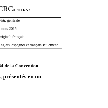
CRC
/C/HTI/2-3
istr. générale
 mars 2015
riginal: français
nglais, espagnol et français seulement
 44 de la Convention
, présentés en un