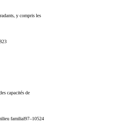
gradants, y compris les
8823
des capacités de
 milieu familial97–10524