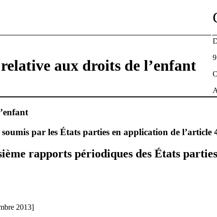
D
9
elative aux droits de l’enfant
O
A
l’enfant
oumis par les États parties en application de l’article
ième rapports périodiques des États parties
embre 2013]