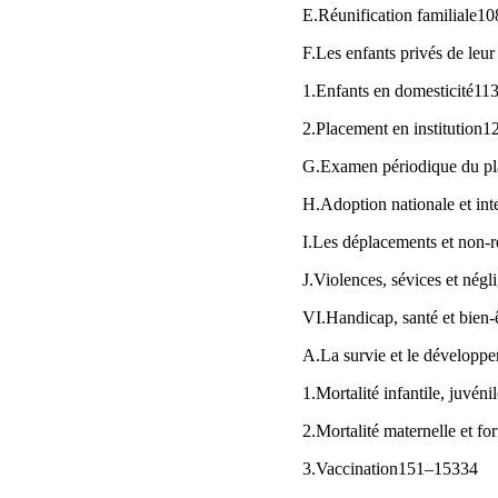
E.Réunification familiale1
F.Les enfants privés de leu
1.Enfants en domesticité1
2.Placement en institution
G.Examen périodique du p
H.Adoption nationale et in
I.Les déplacements et non-r
J.Violences, sévices et né
VI.Handicap, santé et bien
A.La survie et le dévelop
1.Mortalité infantile, juvén
2.Mortalité maternelle et 
3.Vaccination151–15334