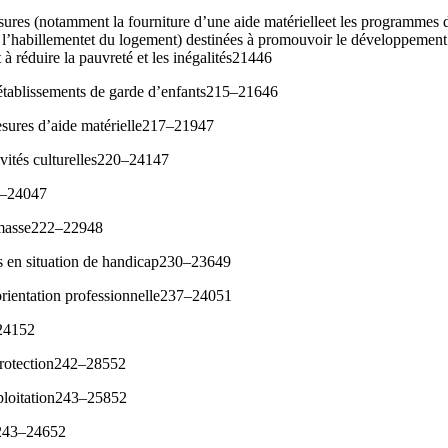
esures (notamment la fourniture d’une aide matérielleet les programmes d
e l’habillementet du logement) destinées à promouvoir le développement 
t à réduire la pauvreté et les inégalités21446
s établissements de garde d’enfants215–21646
esures d’aide matérielle217–21947
tivités culturelles220–24147
0–24047
e masse222–22948
ts en situation de handicap230–23649
orientation professionnelle237–24051
n24152
protection242–28552
xploitation243–25852
e243–24652