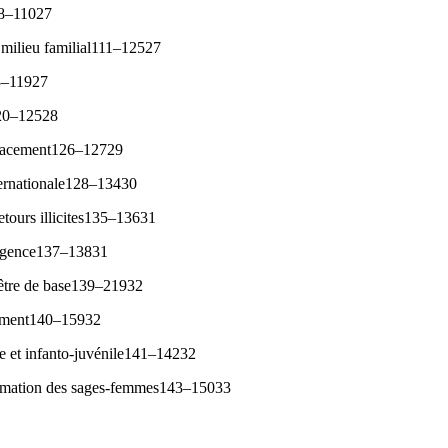
08–11027
r milieu familial111–12527
13–11927
120–12528
lacement126–12729
ternationale128–13430
etours illicites135–13631
gligence137–13831
-être de base139–21932
pement140–15932
ile et infanto-juvénile141–14232
formation des sages-femmes143–15033