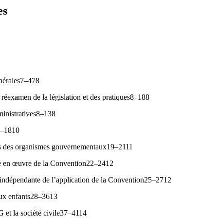
es
énérales7–478
réexamen de la législation et des pratiques8–188
ministratives8–138
14–1810
tés des organismes gouvernementaux19–2111
se en œuvre de la Convention22–2412
 indépendante de l’application de la Convention25–2712
aux enfants28–3613
 et la société civile37–4114