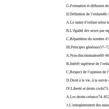
G.Formation et diffusion d
II.Définition de l’enfant48
A.Le statut d’enfant selon l
B.L’égalité des sexes par r
C.Répartition du nombre d’e
III.Principes généraux57–7
A.Non-discrimination60–6
B.Intérêt supérieur de l’en
C.Respect de l’opinion de 
D.Droit à la vie, à la surv
IV.Liberté et droits civils7
A.Les droits-créance74–85
1.L’enregistrement des nais