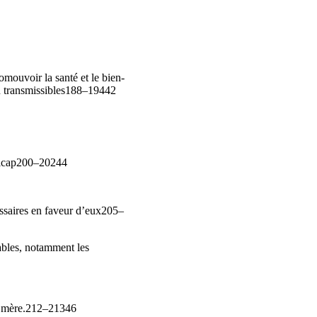
omouvoir la santé et le bien-
non transmissibles188–19442
andicap200–20244
essaires en faveur d’eux205–
iables, notamment les
eur mère.212–21346