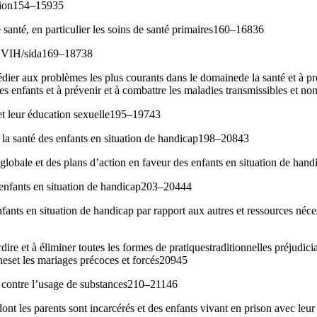
ition154–15935
e santé, en particulier les soins de santé primaires160–16836
ns VIH/sida169–18738
dier aux problèmes les plus courants dans le domainede la santé et à pr
es enfants et à prévenir et à combattre les maladies transmissibles et 
et leur éducation sexuelle195–19743
et la santé des enfants en situation de handicap198–20843
e globale et des plans d’action en faveur des enfants en situation de h
 enfants en situation de handicap203–20444
nfants en situation de handicap par rapport aux autres et ressources néc
dire et à éliminer toutes les formes de pratiquestraditionnelles préjudic
ineset les mariages précoces et forcés20945
s contre l’usage de substances210–21146
dont les parents sont incarcérés et des enfants vivant en prison avec l