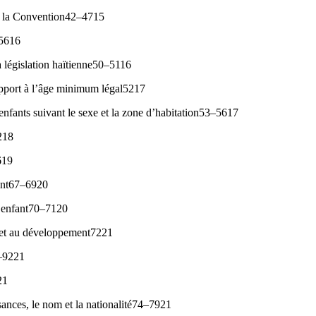
e la Convention42–4715
–5616
a législation haïtienne50–5116
apport à l’âge minimum légal5217
nfants suivant le sexe et la zone d’habitation53–5617
218
619
fant67–6920
l’enfant70–7120
ie et au développement7221
3–9221
21
sances, le nom et la nationalité74–7921