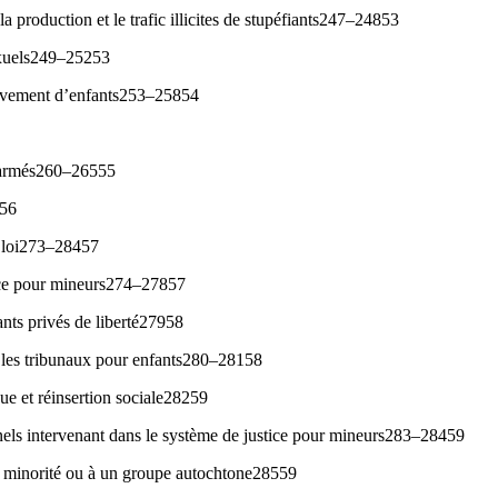
la production et le trafic illicites de stupéfiants247–24853
sexuels249–25253
enlèvement d’enfants253–25854
s armés260–26555
256
a loi273–28457
tice pour mineurs274–27857
ants privés de liberté27958
 les tribunaux pour enfants280–28158
e et réinsertion sociale28259
nels intervenant dans le système de justice pour mineurs283–28459
e minorité ou à un groupe autochtone28559