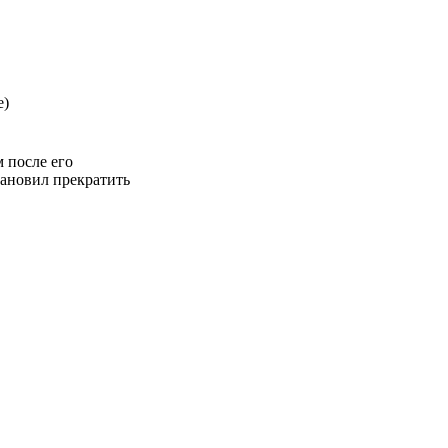
е)
м после его
тановил прекратить