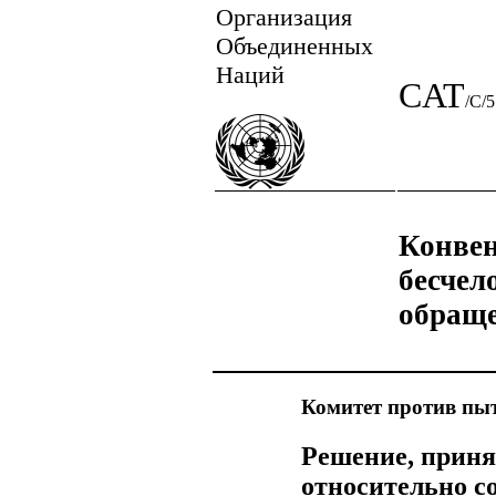
Организация
Объединенных
Наций
CAT
/C/
Конвен
бесчел
обраще
Комитет против пы
Решение, приня
относительно с