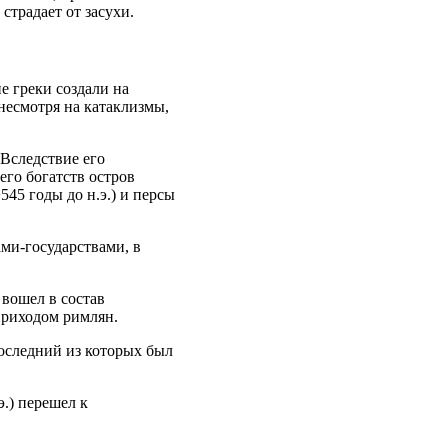
страдает от засухи.
е греки создали на
 несмотря на катаклизмы,
Вследствие его
его богатств остров
545 годы до н.э.) и персы
ми-государствами, в
 вошел в состав
приходом римлян.
последний из которых был
э.) перешел к