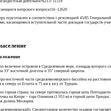
гандистская деятельность113−11519
асающиеся кипрского вопроса116−12620
ру подготовлен в соответствии с резолюцией 45/85 Генерально
и, касающимися вступительной части докладов государств-уча
 население
положение
по величине островом в Средиземном море, площадь которого сос
ы 33° восточной долготы и 35° северной широты.
еро-восточной части средиземноморского бассейна на расстояни
м к северу от Египта и 75 км к югу от Турции.
 горная страна: на севере протянулась горная цепь Пентадактил
точка на Кипре − гора Олимпия (1 953 м) в горной цепи Троодо
я долина Месаория.
диземноморский). Среднегодовое количество осадков составляет