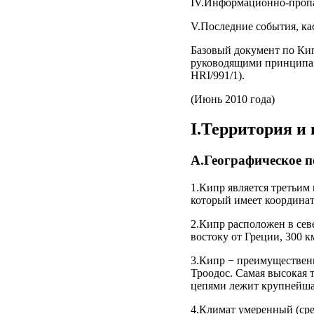
IV.Информационно-пропа
V.Последние события, к
Базовый документ по Кип
руководящими принципам
HRI/991/1).
(Июнь 2010 года)
I.Территория и
А.Географическое 
1.Кипр является третьим 
который имеет координат
2.Кипр расположен в сев
востоку от Греции, 300 к
3.Кипр − преимущественно
Троодос. Самая высокая 
цепями лежит крупнейша
4.Климат умеренный (сре