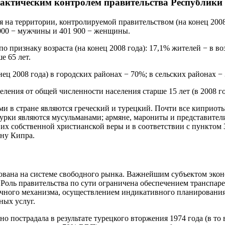
фактическим контролем правительства Республики
 на территории, контролируемой правительством (на конец 2008 
 000 − мужчины и 401 900 − женщины.
по признаку возраста (на конец 2008 года): 17,1% жителей − в во
е 65 лет.
нец 2008 года) в городских районах − 70%; в сельских районах −
ления от общей численности населения старше 15 лет (в 2008 го
и в стране являются греческий и турецкий. Почти все киприот
урки являются мусульманами; армяне, марониты и представител
х собственной христианской веры и в соответствии с пунктом 
ну Кипра.
ована на системе свободного рынка. Важнейшим субъектом экон
. Роль правительства по сути ограничена обеспечением транспар
ного механизма, осуществлением индикативного планирования
ных услуг.
но пострадала в результате турецкого вторжения 1974 года (в то 