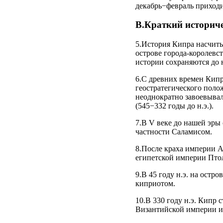
декабрь−февраль приходит
В.Краткий историч
5.История Кипра насчитыв
острове города-королевст
истории сохраняются до 
6.С древних времен Кипр
геостратегического поло
неоднократно завоевывали
(545−332 годы до н.э.).
7.В V веке до нашей эры
частности Саламисом.
8.После краха империи А
египетской империи Птол
9.В 45 году н.э. на ост
киприотом.
10.В 330 году н.э. Кипр 
Византийской империи и 