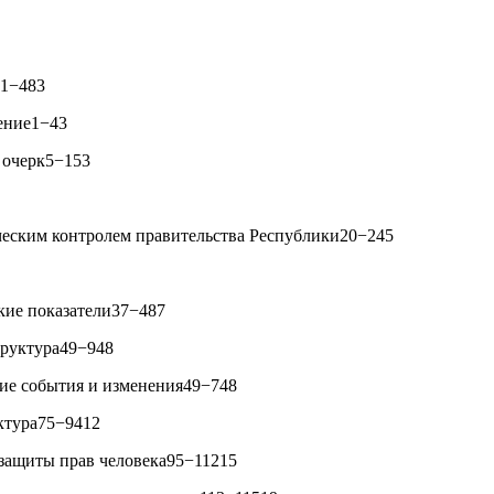
е1−483
ение1−43
 очерк5−153
ческим контролем правительства Республики20−245
кие показатели37−487
труктура49−948
ие события и изменения49−748
ктура75−9412
 защиты прав человека95−11215