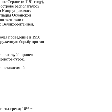
ое Сердце (в 1191 году),
 острове располагалось
м Кипр управлялся
купация Османской
соответствии с
ию Великобританией,
ючая проведение в 1950
ооруженную борьбу против
и властвуй" привела
приотов-турок.
ал независимой
риоты-греки; 10% −