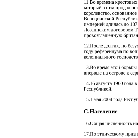
11.Во времена крестовых
который затем продал ос
королевство, основанно
Венецианской Республико
империей длилась до 187
Лозаннским договором Ту
провозглашенную британс
12.После долгих, но без
году референдума по воп
колониального господств
13.Во время этой борьбы
впервые на острове к се
14.16 августа 1960 года
Республикой.
15.1 мая 2004 года Респ
С.Население
16.Общая численность нас
17.По этническому призн