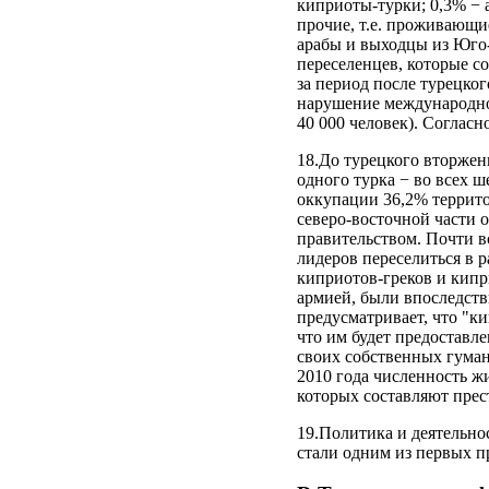
киприоты-турки; 0,3% − 
прочие, т.е. проживающи
арабы и выходцы из Юго-
переселенцев, которые с
за период после турецко
нарушение международно
40 000 человек). Согласн
18.До турецкого вторжен
одного турка − во всех 
оккупации 36,2% террит
северо-восточной части 
правительством. Почти в
лидеров переселиться в 
киприотов-греков и кипр
армией, были впоследств
предусматривает, что "к
что им будет предоставл
своих собственных гуман
2010 года численность ж
которых составляют прес
19.Политика и деятельно
стали одним из первых п