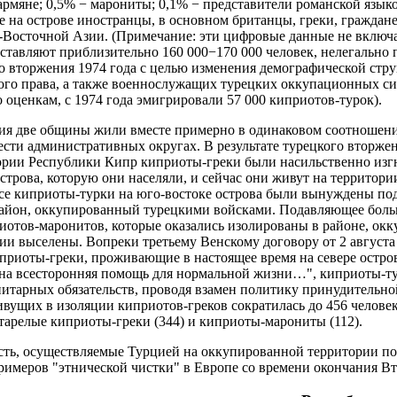
армяне; 0,5% − марониты; 0,1% − представители романской язык
е на острове иностранцы, в основном британцы, греки, граждане
Восточной Азии. (Примечание: эти цифровые данные не включа
оставляют приблизительно 160 000−170 000 человек, нелегально
го вторжения 1974 года с целью изменения демографической стр
го права, а также военнослужащих турецких оккупационных си
о оценкам, с 1974 года эмигрировали 57 000 киприотов-турок).
ия две общины жили вместе примерно в одинаковом соотношени
шести административных округах. В результате турецкого вторж
ории Республики Кипр киприоты-греки были насильственно изг
острова, которую они населяли, и сейчас они живут на территор
се киприоты-турки на юго-востоке острова были вынуждены по
район, оккупированный турецкими войсками. Подавляющее боль
иотов-маронитов, которые оказались изолированы в районе, ок
ии выселены. Вопреки третьему Венскому договору от 2 августа
иприоты-греки, проживающие в настоящее время на севере острова
ена всесторонняя помощь для нормальной жизни…", киприоты-т
итарных обязательств, проводя взамен политику принудительн
ивущих в изоляции киприотов-греков сократилась до 456 челове
тарелые киприоты-греки (344) и киприоты-марониты (112).
сть, осуществляемые Турцией на оккупированной территории по
римеров "этнической чистки" в Европе со времени окончания В