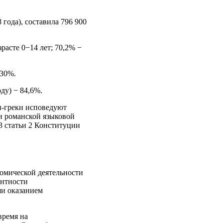
года), составила 796 900
зрасте 0−14 лет; 70,2% −
 30%.
ду) − 84,6%.
ы-греки исповедуют
и романской языковой
3 статьи 2 Конституции
омической деятельности
ентности
и оказанием
время на