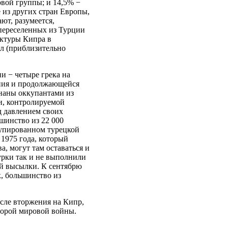
овой группы; и 14,5% −
 из других стран Европы,
ют, разумеется,
 переселенных из Турции
уктуры Кипра в
л (приблизительно
и − четыре грека на
ения и продолжающейся
наны оккупантами из
ии, контролируемой
д давлением своих
шинство из 22 000
купированном турецкой
 1975 года, который
, могут там оставаться и
урки так и не выполнили
ой высылки. К сентябрю
к, большинство из
сле вторжения на Кипр,
торой мировой войны.