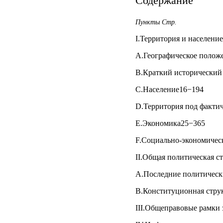
Содержание
Пункты Стр.
I.Территория и населени
A.Географическое полож
B.Краткий исторический
C.Население16−194
D.Территория под факти
E.Экономика25−365
F.Социально-экономичес
II.Общая политическая с
A.Последние политическ
B.Конституционная стру
III.Общеправовые рамки