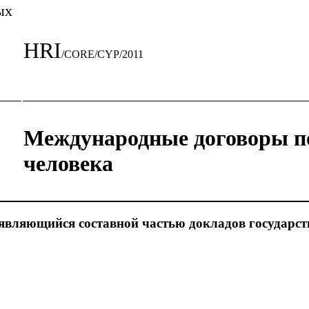
ых
HRI
/CORE/CYP/2011
Международные договоры п
человека
являющийся составной частью докладов государст