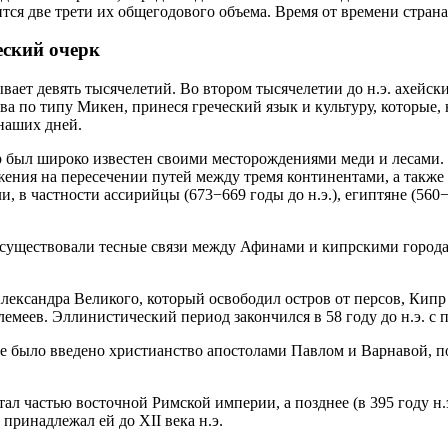
ся две трети их общегодового объема. Время от времени страна 
еский очерк
ает девять тысячелетий. Во втором тысячелетии до н.э. ахейски
ва по типу Микен, принеся греческий язык и культуру, которые,
наших дней.
 был широко известен своими месторождениями меди и лесами. 
жения на пересечении путей между тремя континентами, а также 
, в частности ассирийцы (673−669 годы до н.э.), египтяне (560−
 существовали тесные связи между Афинами и кипрскими города
лександра Великого, который освободил остров от персов, Кипр
емеев. Эллинистический период закончился в 58 году до н.э. с 
рове было введено христианство апостолами Павлом и Варнавой, 
стал частью восточной Римской империи, а позднее (в 395 году н.
принадлежал ей до XII века н.э.