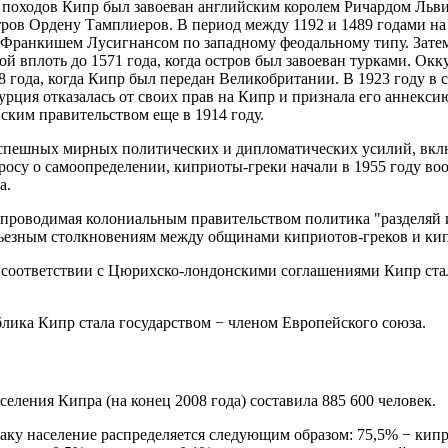
 походов Кипр был завоеван английским королем Ричардом Львин
тров Ордену Тамплиеров. В период между 1192 и 1489 годами на
е Франкишем Лусигнансом по западному феодальному типу. Зате
й вплоть до 1571 года, когда остров был завоеван турками. Ок
8 года, когда Кипр был передан Великобритании. В 1923 году в 
рция отказалась от своих прав на Кипр и признала его аннекс
ким правительством еще в 1914 году.
успешных мирных политических и дипломатических усилий, вкл
росу о самоопределении, киприоты-греки начали в 1955 году в
а.
 проводимая колониальным правительством политика "разделяй 
рьезным столкновениям между общинами киприотов-греков и ки
 в соответствии с Цюрихско-лондонскими соглашениями Кипр ст
ублика Кипр стала государством − членом Европейского союза.
еления Кипра (на конец 2008 года) составила 885 600 человек.
аку население распределяется следующим образом: 75,5% − кип