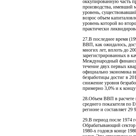
оккупированную часть п
производства, имевший ме
уровень, существовавший
возрос объем капиталовл
уровень которой во втор
практически ликвидирова
27.В последнее время (19
ВВП, как ожидалось, дост
многих лет, вплоть до 20
зарегистрированных в ка
Международный финансовы
течение двух первых ква
официально экономика вы
безработицы достиг в 20
снижение уровня безрабо
примерно 3,0% и к концу
28.Объем ВВП в расчете 
среднего показателя по 
регионе и составляет 29
29.В период после 1974 
Обрабатывающий сектор 
1980-х годов;в конце 198