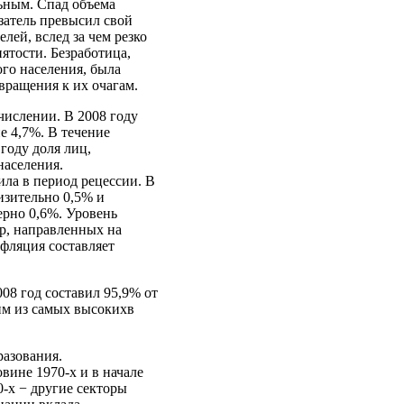
ьным. Спад объема
азатель превысил свой
лей, вслед за чем резко
ятости. Безработица,
го населения, была
вращения к их очагам.
числении. В 2008 году
е 4,7%. В течение
 году доля лиц,
населения.
ла в период рецессии. В
изительно 0,5% и
ерно 0,6%. Уровень
ер, направленных на
нфляция составляет
08 год составил 95,9% от
ним из самых высокихв
разования.
ине 1970-х и в начале
0‑х − другие секторы