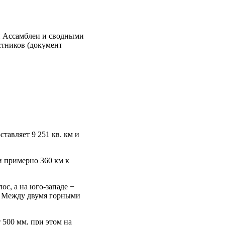
й Ассамблеи и сводными
стников (документ
тавляет 9 251 кв. км и
и примерно 360 км к
ос, а на юго-западе −
с. Между двумя горными
 500 мм, при этом на