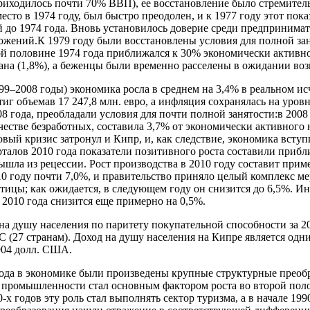
риходилось почти 70% ВВП), ее восстановление было стремител
сто в 1974 году, был быстро преодолен, и к 1977 году этот пок
 до 1974 года. Вновь установилось доверие среди предпринимате
ожений.К 1979 году были восстановлены условия для полной зан
ой половине 1974 года приближался к 30% экономически активно
на (1,8%), а беженцы были временно расселены в ожидании воз
99–2008 годы) экономика росла в среднем на 3,4% в реальном ис
иг объемав 17 247,8 млн. евро, а инфляция сохранялась на уровн
08 года, преобладали условия для почти полной занятости:в 2008
честве безработных, составила 3,7% от экономически активного 
й кризис затронул и Кипр, и, как следствие, экономика вступи
рталов 2010 года показатели позитивного роста составили прибл
шла из рецессии. Рост производства в 2010 году составит прим
10 году почти 7,0%, и правительство приняло целый комплекс м
тицы; как ожидается, в следующем году он снизится до 6,5%. И
 2010 года снизится еще примерно на 0,5%.
на душу населения по паритету покупательной способности за 20
ЕС (27 странам). Доход на душу населения на Кипре является од
 904 долл. США.
года в экономике были произведены крупные структурные преоб
промышленности стал основным фактором роста во второй полов
0-х годов эту роль стал выполнять сектор туризма, а в начале 199