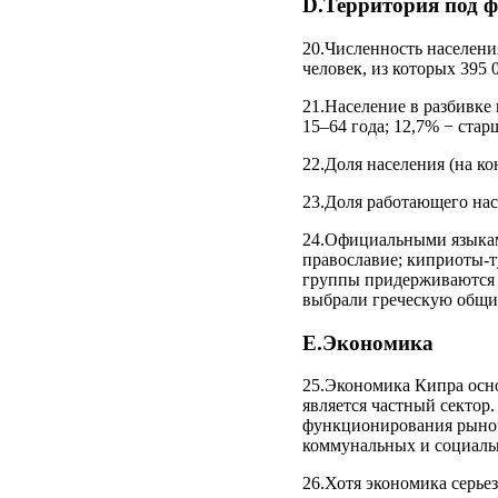
D.Территория под 
20.Численность населения
человек, из которых 395
21.Население в разбивке 
15–64 года; 12,7% − старш
22.Доля населения (на ко
23.Доля работающего насе
24.Официальными языкам
православие; киприоты-т
группы придерживаются и
выбрали греческую общи
E.Экономика
25.Экономика Кипра осн
является частный сектор
функционирования рыноч
коммунальных и социаль
26.Хотя экономика серьез