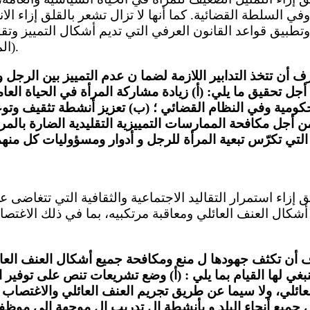
ي السلطة القضائية. كما أنها لا تزال تشعر بالقلق إزاء الا
وتطبيق قواعد القانون العرفي التي تديم أشكال التمييز وتقا
(المواد ٣ و٧ و٢٣ و٢٥ و٢٦).
ف أن تتخذ التدابير اللازمة لضما ن عدم التمييز بين الرجل و
 أجل تحقيق ما يلي: (أ) زيادة مشاركة المرأة في الحياة العا
كومية وفي النظام القضائي ؛ (ب) تعزيز أنشطة تثقيف وتوع
من أجل مكافحة الممارسات التمييزية التقليدية الضارة بالم
قلق إزاء استمرار التقاليد الاجتماعية والثقافية التي تتغاضى
ف أن تكثف جهودها ل منع ومكافحة جميع أشكال العنف العائ
ينبغي لها القيام بما يلي : (أ) وضع تشريعات تنص على توفير ا
ائلي، ولا سيما عن طريق تجريم العنف العائلي والاغتصاب 
جميع أنحاء البلد و بأنشطة ال تدريب ال موجهة إلى موظفي