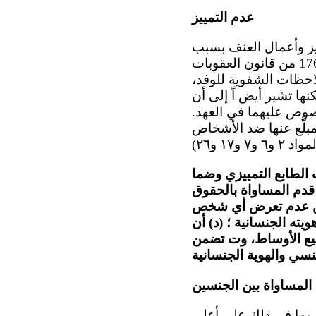
عدم التمييز
مييز وأعمال العنف بسبب
ميولهم الجنسية أو هويتهم الجنسانية؛ و(ب) ملاحقتهم على أساس المادة 176 من قانون العقوبات
ملاحظات الشفوية للوفد،
نها تشير أيض اً إلى أن
نصوص عليهما في العهد.
مبلَّغ عنها ضد الأشخاص
ت الطابع التمييزي وضما
قدم المساواة بالحقوق
ضمن عدم تعرض أي شخص
نسي أو هويته الجنسانية ؛ (د) أن
ميع الأوساط، وت تضمن
المساواة بين الجنسين
ة، بما في ذلك على أعلى