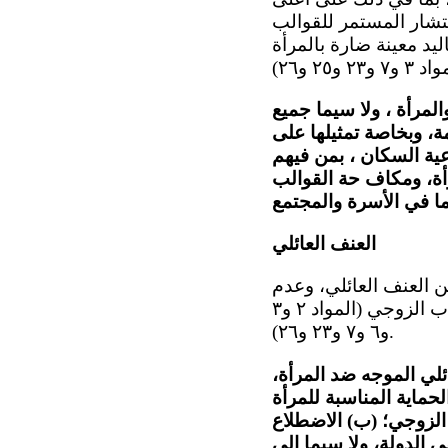
نتشار المستمر للقوالب
ليد معينة ضارة بالمرأة
المرأة ، ولا سيما جميع
مة، وبخاصة تمثيلها على
ية السكان ، بمن فيهم
رأة، ومكاف حة القوالب
العنف العائلي
 عن العنف العائلي، وعدم
وجود إطار قانوني لمنع أشكال العنف العائلي ومعاقبة مرتكبيه، بما في ذلك الاغتصاب الزوجي (المواد ٢ و٣
و٦ و٧ و٢٣ و٢٦).
لي الموجه ضد المرأة،
لحماية المناسبة للمرأة
الزوجي؛ (ب) الاضطلاع
 الدولة، ولا سيما إلى