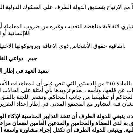
اً مع الارتياح بتصديق الدولة الطرف على الصكوك الدولية الوا
اللاإنسانية أو ال
(ب) اتفاقية حقوق الأشخاص ذوي الإعاقة وبروتوكولها الاختياري، في عام 2015.
جيم - دواعي الق
تنفيذ العهد في إطار ا
٥- تحيط اللجنة علم اً بالمادة ٢١٥ من الدستور التي تنص على أن للمع
راب عن قلقها، وتأسف لعدم تزويدها بأي أمثلة على الحالات ا
المحاكم أو تطبيقها من جانب المحاكم. وتشعر اللجنة بالقلق 
، ينبغي للدولة الطرف أن تتخذ التدابير المناسبة لإذكاء ال
حق به لدى القضاة والمحامين والمدعين العامين لضمان مراع
ية. وينبغي للدولة الطرف أن تكفل إجراء مشاورة واسعة ا