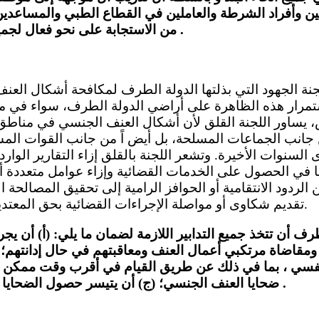
ين وأفراد الشرطة والعاملين في القطاع الطبي والمساعدين
من الاستجابة على نحو فعال لجميع حالات العنف العائلي .
لجنة الجهود التي بذلتها الدولة الطرف لمكافحة أشكال العنف
ستمرار هذه الظاهرة على أراضي الدولة الطرف، سواء في منا
ساور اللجنة القلق لأن أشكال العنف الجنسي في مناطق ال
انب الجماعات المسلحة، بل أيض اً من جانب القوات المس
السنوات الأخيرة. وتشعر اللجنة بالقلق إزاء التقارير الوار
يا في الحصول على الخدمات القضائية وإزاء عوامل متعددة
الردود الانتقامية أو الحوافز الرامية إلى تحقيق المصالحة ا
تقديم شكاوى أو مواصلة الإجراءات القضائية بحق المعتدين (المواد ٢ و٣ و٧ و٢٦).
طرف أن تتخذ جميع التدابير اللازمة لضمان ما يلي: (أ) أن 
مقاضاة مرتكبي أعمال العنف ومعاقبتهم في حال إدانتهم؛ 
نفسي ، بما في ذلك عن طريق القيام في أقرب وقت ممكن
ضحايا العنف الجنسي؛ (ج) أن يتيسر حصول الضحايا على الخدمات القضائية .