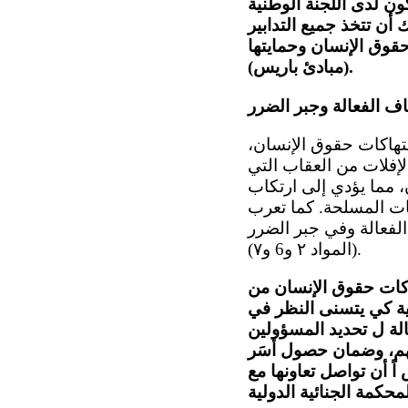
كون لدى اللجنة الوطنية
أن تتخذ جميع التدابير
حقوق الإنسان وحمايتها
(مبادئ باريس).
اف الفعالة وجبر الضرر
نتهاكات حقوق الإنسان،
 الإفلات من العقاب التي
، مما يؤدي إلى ارتكاب
ات المسلحة. كما تعرب
الفعالة وفي جبر الضرر
(المواد ٢ و6 و٧).
هاكات حقوق الإنسان من
لية كي يتسنى النظر في
الة ل تحديد المسؤولين
قهم، وضمان حصول أسَر
ً أن تواصل تعاونها مع