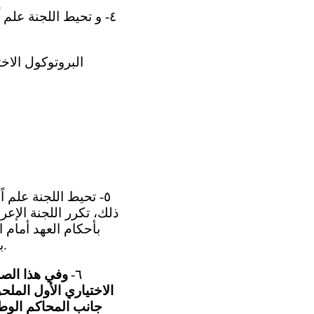
٤- و تحيط اللجنة علم 
ذلك، تكرر اللجنة الإع
بأحكام العهد أمام 
بشأن قلة التشاور مع المجتمع المدني في إطار إعداد التقرير المقدم إليها (المادة ٢).
٦-
وفي هذا الصدد
الاختياري الأول المل
جانب المحاكم الوطن