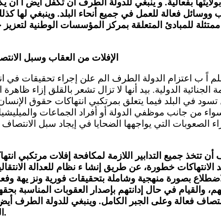
ولايتها بفعالية. و ينبغي للدولة الطرف أن تكفل أيض اً أن ي
ووسائل فعالة للعمل في جميع أنحاء البلد. وينبغي لها كذلك 
 ممتثلة للمبادئ المتعلقة بمركز المؤسسات الوطنية لتعزيز 
الإفلات من العقاب وسبل الانتص
 علم اً ب اعتزام الدولة الطرف الم علن إجراء تحقيقات في ا
ة الجنائية الدولية. بيد أنها لا تزال تشعر بالقلق إزاء ظاهرة
تسود في البلد فيما يتعلق بمرتكبي انتهاكات حقوق الإنسان
سواء من جانب موظفي الدولة أو أفراد الجماعات والميليشي
زاء الصعوبات التي يواجهها الضحايا في إيجاد سبل الانتصاف 
 أن تتخذ جميع التدابير اللازمة لمكافحة إفلات مرتكبي انت
د الانتهاكات خطورة، عن طريق إنشا ء نظام للعدالة الانتقا
لاضطلاع بصورة منهجية وشاملة بتحقيقات فورية ونز يهة وفع
هم، والقيام في حال إدانتهم بإصدار العقوبات المناسبة بح
صاف فعالة وعلى الجبر الكامل. وينبغي للدولة الطرف أيض ا
المحكمة الجنائية الدولية.