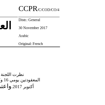
CCPR
/C/COD/CO/4
Distr.: General
الع
30 November 2017
Arabic
Original: French
أكتوبر 2017.