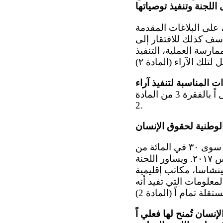
على البلاغات المقدمة
أسف كذلك للافتقار إلى
مارسة العملية، التنفيذ
ت المناسبة لتنفيذ آراء
عمل اً بالفقرة 3 من المادة
2.
الوطنية لحقوق الإنسان
٩- يساور اللجنة القلق لأن اللجنة الوطنية لحقوق الإنسان لم تُمنح فعلي اً سوى ٣٠ في المائة من
الميزانية المخصصة لها قانون اً، فضل اً عن أنها لم تتلقَّ أي تمويل منذ آذار/مارس ٢٠١٧. ويساور اللجنة
ينشاسا، مكاتب إقليمية
لمعلومات التي تفيد أنه
سان تُمنح لها فعلي اً