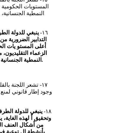
المستويات الحكومية وف
النمطية الجنسانية، 
١٦-
ينبغي للدولة الطر
التدابير الضرورية من
أعلى المستو يات الح
الزعماء التقليديون، 
النمطية الجنسانية التي تكرّس تبعية المرأة للرجل و أدوار ومسؤوليات كل منهما في الأسرة والمجتمع.
١٧- تشعر اللجنة بال
١٨-
ينبغي للدولة الطر
وتحقيق اً لهذه الغاية، 
من أشكال العنف الع
بأنشطة ال توعية في 