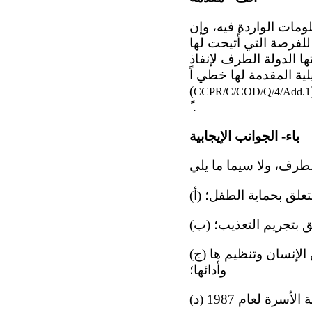
لومات الواردة فيه، وإن
لفرصة التي أُتيحت لها
ها الدولة الطرف لإنفاذ
ية المقدمة لها خطي اً
(
CCPR/C/COD/Q/4/Add.1
ً .
باء- الجوانب الإيجابية
(ج) اعتماد القانون المؤرخ 21 آذار/مارس 2013، المتعلق بإنشاء اللجنة الوطنية لحقوق الإنسان وتنظيم ها
وأدائها؛