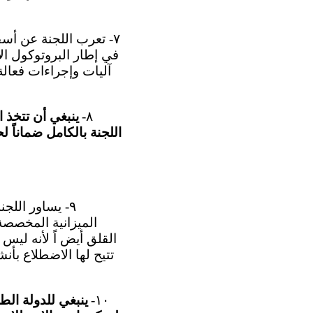
٧- تعرب اللجنة عن أس
في إطار البروتوكول ال
آليات وإجراءات فعالة
٨-
ينبغي أن تتخذ ا
اللجنة بالكامل ضماناً 
القلق أيض اً لأنه ليس
تتيح لها الاضطلاع بأن
١٠-
ينبغي للدولة الط