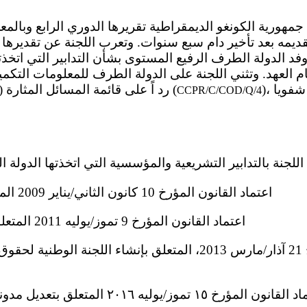
 جمهورية الكونغو الديمقراطية تقريرها الدوري الرابع وبالمع
ديمه بعد تأخير دام سبع سنوات. وتعرب اللجنة عن تقديرها ل
وفد الدولة الطرف الرفيع المستوى بشأن التدابير التي اتخذت
م العهد. وتثني اللجنة على الدولة الطرف للمعلومات التكميل
)، وكذلك للردود المقدمة شفويا
) رد اً على قائمة المسائل المثارة (
CCPR/C/COD/Q/4
(أ) اعتماد القانون المؤرخ 10 كانون الثاني/يناير 2009 المتعلق بحماية الطفل؛
(ب) اعتماد القانون المؤرخ 9 تموز/يوليه 2011 المتعلق بتجريم التعذيب؛