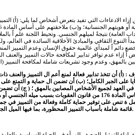
قلق إزاء الادعاءات التي تفيد بتعرض أشخاص لما يلي: (أ) الت
داب العامة) نتيجةً لميلهم الجنسي. وتحيط اللجنة علم اً بال
دأ التنوع الثقافي والمبادئ الأخلاقية السائدة في العالم، ولك
ضع دائم اً لمبدأي عالمية حقوق الإنسان وعدم التمييز الم
ض اً إزاء عدم توافر تدابير لمكافحة حالات التمييز والعنف ال
 : (أ) أن تتخذ تدابير فعالة لمنع أعم ال التمييز والعنف ذا
 على الجبر الكامل؛ (ب) أن تضمن ال حماية و التمتع على 
في العهد لجميع الأشخاص المصابين بالمهق ؛ ( ج) أن ت
للملاحقة على أساس المادة 176 من قانون العقوبات بسبب ميله الج
ل ة تنص على توفير حماية كاملة وفعالة من التمييز في ج
قائمة شاملة بأسباب التمييز المحظورة، بما فيها الميل الجنسي والهوية الجنسانية.
لقلق إزاء التمثيل الضعيف للمرأة في الحياة السياسية والعام