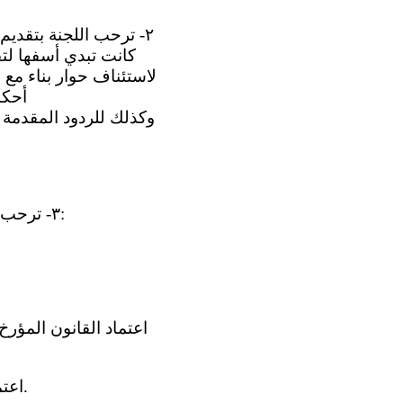
٢- ترحب اللجنة بتقديم
كانت تبدي أسفها لتق
لاستئناف حوار بناء مع 
أحكا
٣- ترحب اللجنة بالتدابير التشريعية والمؤسسية التي اتخذتها الدولة الطرف، ولا سيما ما يلي: ‬
(د) اعتماد القانون المؤرخ ١٥ تموز/يوليه ٢٠١٦ المتعلق بتعديل مدونة الأسرة لعام 1987.