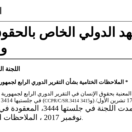
ا
هد الدولي الخاص بالحقوق
وا
اللجنة ا
الملاحظات الختامية بشأن التقرير الدوري الرابع لجمهورية الكونغو الديمقراطية *
) المعقودتين يومي 16 و17 تشرين الأول/
و
) في جلستيها 3414 و3415 (
CCPR/C/SR.3414
3415
نوفمبر 2017 ، الملاحظات الختامية
الواردة أدناه.