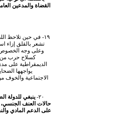
القضاة والمدعين العام
١٩- في حين تلاحظ ال
تشعر بالقلق إزاء ا
وعلى وجه الخصوص، ي
كسلاح حرب من ج
الديمقراطية على مدى 
يواجهها الضحا
الاجتماعية والخوف من 
٢٠-
ينبغي للدولة ال
حالات العنف الجنسي، و
على الدعم المادي وال