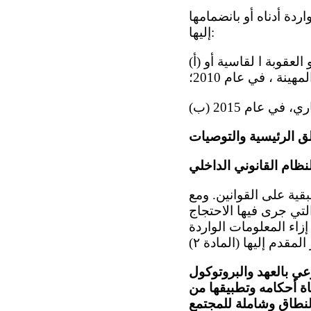
ردة أدناه أو بانضمامها
إليها:
(أ) البروتوكول الاختياري لاتفاقية مناهضة التعذيب وغيره من ضروب المعاملة أو العقوبة ا لقاسية أو
مهينة ، في عام 2010؛
لق الرئيسية والتوصيات
لنظام القانوني الداخلي
اهدات الأسبقية على القوانين. ومع
لتي جرى فيها الاحتجاج
إزاء المعلومات الواردة
وعي بالعهد والبروتوكول
اة أحكامه وتطبيقها من
لنطاق وشاملة للمجتمع