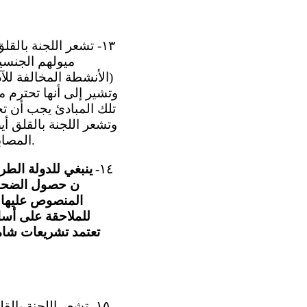
١٣- تشعر اللجنة بال
(الأنشطة المخالفة للآ
وتشير إلى أنها تحترم مب
تلك المبادئ يجب أن تخ
وتشعر اللجنة بالقلق أي
المصابين بالمهق، وعدم وجود تشريعات شاملة لمكافحة التمييز (المواد ٢ و٦ و٧ و١٧ و٢٦).
١٤-
ينبغي للدولة الطرف
ن حصول الضحايا
المنصوص عليها 
تعتمد تشريعات شام
١٥- تشعر اللجنة با