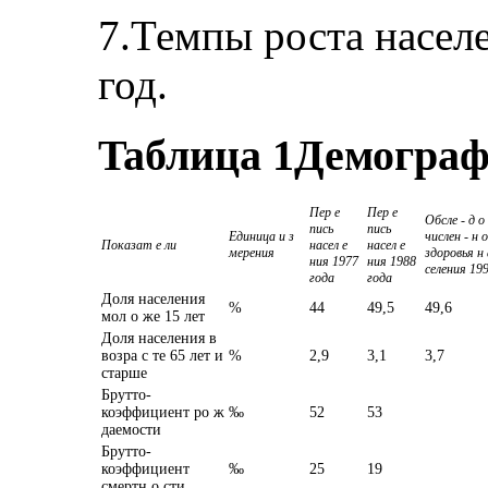
7.Темпы роста насел
год.
Taблица 1
Демограф
Пер е
Пер е
Обсле - д о
пись
пись
Единица и з
числен - н 
Показат е ли
насел е
насел е
мерения
здоровья н 
ния 1977
ния 1988
селения 19
года
года
Доля населения
%
44
49,5
49,6
мол о же 15 лет
Доля населения в
возра с те 65 лет и
%
2,9
3,1
3,7
старше
Брутто-
коэффициент ро ж
‰
52
53
даемости
Брутто-
коэффициент
‰
25
19
смертн о сти