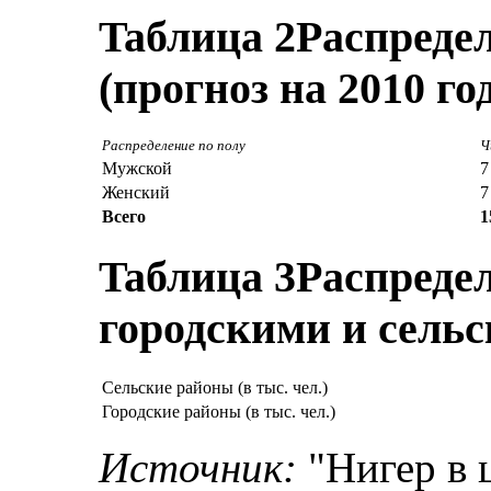
Taблица 2
Распреде
(прогноз на 2010 го
Распределение по полу
Ч
Мужской
7
Женский
7
Всего
1
Taблица 3
Распреде
городскими и сель
Сельские районы (в тыс. чел.)
Городские районы (в тыс. чел.)
Источник:
"Нигер в 