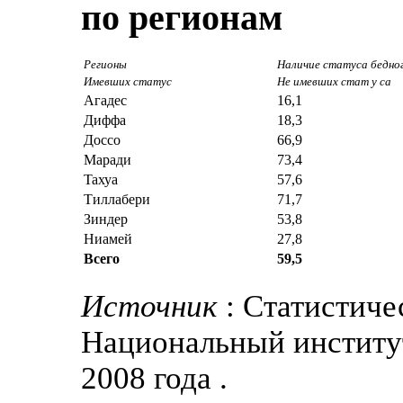
по регионам
Регионы
Наличие статуса бедног
Имевших статус
Не имевших стат у са
Aгадес
16,1
Диффа
18,3
Доссо
66,9
Maради
73,4
Taхуа
57,6
Tиллабери
71,7
Зиндер
53,8
Ниамей
27,8
Всего
59,5
Источник
: Статистиче
Национальный институт
2008 года .