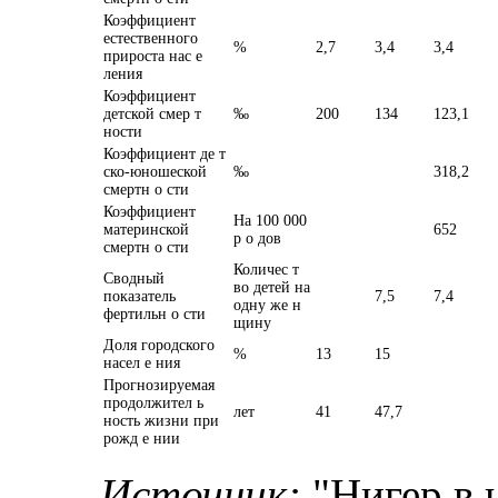
Коэффициент
естественного
%
2,7
3,4
3,4
прироста нас е
ления
Коэффициент
детской смер т
‰
200
134
123,1
ности
Коэффициент де т
ско-юношеской
‰
318,2
смертн о сти
Коэффициент
На 100 000
материнской
652
р о дов
смертн о сти
Количес т
Сводный
во детей на
показатель
7,5
7,4
одну же н
фертильн о сти
щину
Доля городского
%
13
15
насел е ния
Прогнозируемая
продолжител ь
лет
41
47,7
ность жизни при
рожд е нии
Источник:
"Нигер в 