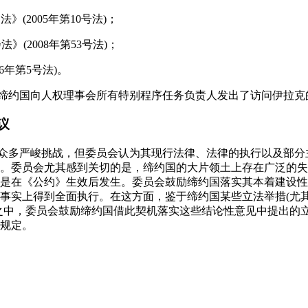
》(2005年第10号法)；
》(2008年第53号法)；
06年第5号法)。
，缔约国向人权理事会所有特别程序任务负责人发出了访问伊拉克
议
临众多严峻挑战，但委员会认为其现行法律、法律的执行以及部
。委员会尤其感到关切的是，缔约国的大片领土上存在广泛的失
是在《公约》生效后发生。委员会鼓励缔约国落实其本着建设性
事实上得到全面执行。在这方面，鉴于缔约国某些立法举措(尤
之中，委员会鼓励缔约国借此契机落实这些结论性意见中提出的
规定。