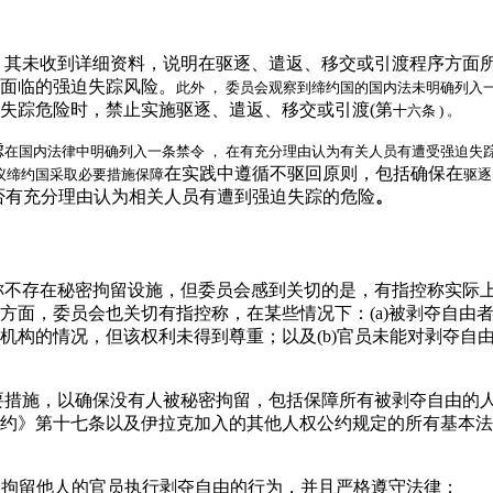
是，其未收到详细资料，说明在驱逐、遣返、移交或引渡程序方面
面临的强迫失踪风险。
此外 ， 委员会观察到缔约国的国内法未明确列入一
失踪危险时，禁止实施驱逐、遣返、移交或引渡(第
十六条 ) 。
虑
在国内法律中明确列入一条禁令 ， 在有充分理由认为有关人员有遭受强迫失踪
在实践中遵循不驱回原则，包括确保在
议缔约国采取必要措施保障
驱逐
否有充分理由认为相关人员有遭到强迫失踪的危险
。
声称不存在秘密拘留设施，但委员会感到关切的是，有指控称实际
方面，委员会也关切有指控称，在某些情况下：(a)被剥夺自由
机构的情况，但该权利未得到尊重；以及(b)官员未能对剥夺自由
必要措施，以确保没有人被秘密拘留，包括保障所有被剥夺自由的
约》第十七条以及伊拉克加入的其他人权公约规定的所有基本法
捕和拘留他人的官员执行剥夺自由的行为，并且严格遵守法律；