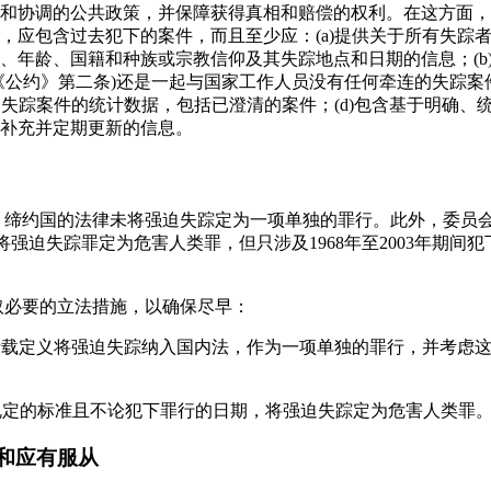
和协调的公共政策，并保障获得真相和赔偿的权利。在这方面，
，应包含过去犯下的案件，而且至少应：(a)提供关于所有失踪
、年龄、国籍和种族或宗教信仰及其失踪地点和日期的信息；(b
《公约》第二条)还是一起与国家工作人员没有任何牵连的失踪案件
迫失踪案件的统计数据，包括已澄清的案件；(d)包含基于明确、统
补充并定期更新的信息。
是，缔约国的法律未将强迫失踪定为一项单独的罪行。此外，委员
已将强迫失踪罪定为危害人类罪，但只涉及1968年至2003年期间
采取必要的立法措施，以确保尽早：
条所载定义将强迫失踪纳入国内法，作为一项单独的罪行，并考虑
条规定的标准且不论犯下罪行的日期，将强迫失踪定为危害人类罪
和应有服从