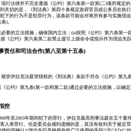
到，现行法律并不完全遵循《公约》第六条第一款第(二)项所规定
到关切的是，《刑法典》第四十条规定政府官员或公务员在执行
犯下的行为不是犯罪行为，该条款可能会对将所有参与实施强迫
条)。
取必要的立法措施，确保国内立法：(a)按照《公约》第六条第一
)根据《公约》第六条第二款禁止援引上级命令或指示作为强迫失
事责任和司法合作(第八至第十五条)
到，规管伊拉克法庭管辖权的《刑法典》条款不符合《公约》第九条
根据《公约》第九条(第一款和第二款)通过必要的立法措施，以确
指控
1968年至2003年期间犯下的罪行，伊拉克最高刑事法庭在五个
害人类罪行。但是委员会感到遗憾的是，其没有收到关于被定罪
约国确认)“强迫失踪是独裁政权广泛使用的手段”(见CED/C/IRQ