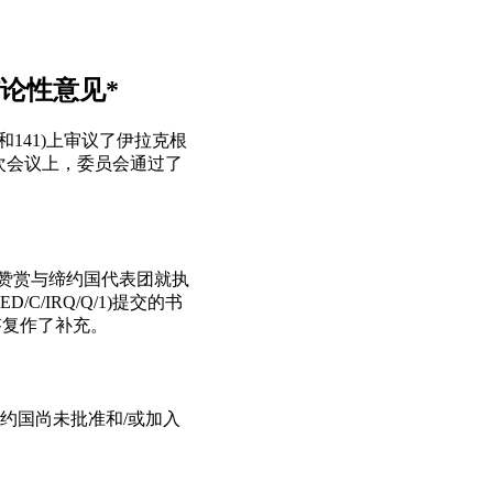
论性意见*
40和141)上审议了伊拉克根
51次会议上，委员会通过了
会赞赏与缔约国代表团就执
IRQ/Q/1)提交的书
面答复作了补充。
约国尚未批准和/或加入