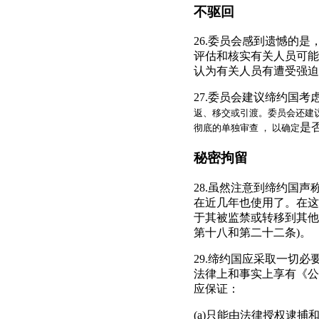
不驱回
26.委员会感到遗憾的
评估和核实有关人员可能
认为有关人员有遭受强迫
27.委员会建议缔约国考
返、移交或引渡。委员会还建
是
彻底的单独审查 ， 以确定
秘密拘留
28.虽然注意到缔约国
在近几年也使用了。在这
于其被监禁或转移到其他
第十八和第二十二条)。
29.缔约国应采取一切
法律上和事实上享有《公
应保证：
(a)只能由法律授权逮