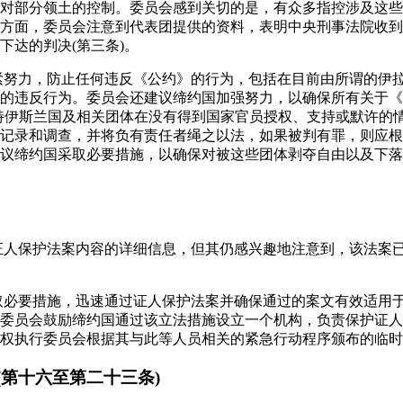
对部分领土的控制。委员会感到关切的是，有众多指控涉及这些
方面，委员会注意到代表团提供的资料，表明中央刑事法院收到
下达的判决(第三条)。
加紧努力，防止任何违反《公约》的行为，包括在目前由所谓的伊
的违反行为。委员会还建议缔约国加强努力，以确保所有关于《
特伊斯兰国及相关团体在没有得到国家官员授权、支持或默许的情
记录和调查，并将负有责任者绳之以法，如果被判有罪，则应根
议缔约国采取必要措施，以确保对被这些团体剥夺自由以及下落
于证人保护法案内容的详细信息，但其仍感兴趣地注意到，该法案
采取必要措施，迅速通过证人保护法案并确保通过的案文有效适用
委员会鼓励缔约国通过该立法措施设立一个机构，负责保护证人
权执行委员会根据其与此等人员相关的紧急行动程序颁布的临时
(第十六至第二十三条)