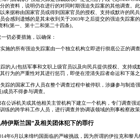
分的资料，说明仍在进行的对同时期强迫失踪案的其他调查。此
3年以来据称由国家官员或得到国家官员的授权、支持或默许的民
员会感到遗憾的是其未收到关于2003年之后提交的强迫失踪案
资料(第一、第十二和第二十四条)。
采取一切必要措施，以确保：
土内实施的所有强迫失踪案由一个独立机构立即进行彻底公正的调
迫失踪的人(包括军事和文职上级官员以及向民兵提供授权、支持或
其行为的严重性对其进行惩罚，即使在澄清失踪者命运和下落之
强迫失踪的国家工作人员在整个调查过程中被停职，涉嫌参与制造
员)成员不得参与调查。
考虑在公诉机关或其他相关主管机构下建立一个机构，专门调查强
训练的跨学科工作人员，进行调查并协调该领域的刑事检察政策
凡特伊斯兰国”及相关团体犯下的罪行
自2014年6月以来缔约国面临的严峻挑战，因为所谓的伊拉克和黎