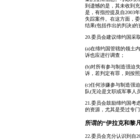
到遗憾的是，其未收到充
是，有指控提及自200
失踪案件。在这方面，委
结果(包括作出的判决)的
20.委员会建议缔约国
(a)在缔约国管辖的领
诉也应进行调查；
(b)对所有参与制造强
诉，若判定有罪，则按照
(c)任何涉嫌参与制造
队(无论是文职或军事人
21.委员会鼓励缔约国
的资源，尤其是受过专门
所谓的“伊拉克和黎
22.委员会充分认识到