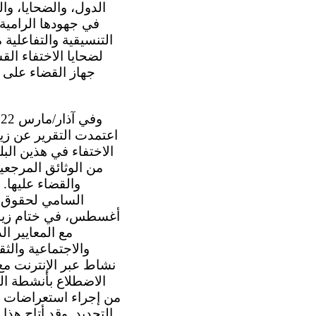
الدول، والضحايا، و
في جهودها الرامية 
لضحايا الاختفاء ال
جهاز القضاء على وج
اعتمدت التقرير عن زيا
الاختفاء في هذين الب
من الوثائق المرجعية
والقضاء عليها. 
أغسطس، في ختام زيارته
مع المعايير ا
والاجتماعية والث
الاضطلاع بأنشطة ال
من إجراء استعراضات ال
التحديد. وقد أتاح هذا 