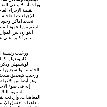
ورأت أنه لا ينبغي التق
الرغم من الجهود المب
التوازن بين الموا
تأثيراً كبيراً على
كانيونغولو. كم
لوشبيهلر. وذكرت
ورحبت بتصديق ملديف ع
وهو أيضاً من الأغرا
إنه في ضوء الاحت
السنوية الثلا
المعاهدات. وأردفت بقو
معاهدات حقوق الإنسان