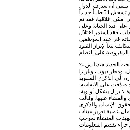
ا ينبغي أن تعترف الدول
بقيمة الإجراء العاجل. وأفادت بقولها إنه منذ الدورة الرابعة والعشرين للجنة، تم تسجيل 54 طلباً جديداً
سبة للطلبات التي أمكن إغلاقها، فقد تم
عثور على 438 من هؤلاء الأشخاص على قيد الحياة. وعلى
ات، فقد استمر اختلال
لقائم في عدد الموظفين
تكاتف معاً لإبراز القيود
المفروضة على النظام.
7- ورحّبت رئيسة اللجنة، كارمن روسا بيّا كينتانا، في كلمتها الافتتاحية، بعضو اللجنة الجديد فيديليس
يل، ومطر ديوب، وباربرا
ارة إلى الذكرى السنوية
 للإعلان العالمي لحقوق الإنسان، ذكّرت بأن 72 دولة قد صدَّقت على الاتفاقية،
 لا يزال يشكل أولوية،
ي والقضاء عليها. وقالت
لحقوق الإنسان والذكرى
مال عملية تعزيز هيئات
الهيئات المنشأة بموجب
إجراء تقديم المعلومات