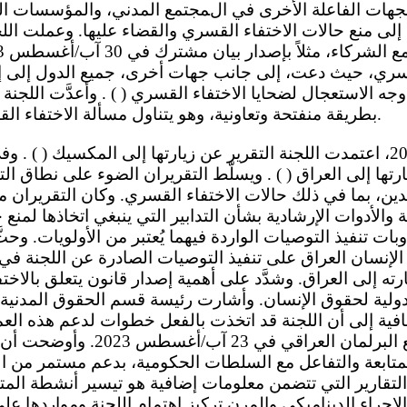
الجهات الفاعلة الأخرى في المجتمع المدني، والمؤسسات ال
إلى منع حالات الاختفاء القسري والقضاء عليها. وعملت الل
قسري، حيث دعت، إلى جانب جهات أخرى، جميع الدول إلى إتا
ه الاستعجال لضحايا الاختفاء القسري ( ) . وأعدَّت اللجنة أيض
بطريقة منفتحة وتعاونية، وهو يتناول مسألة الاختفاء القسري في سياق الهجرة.
رتها إلى العراق ( ) . ويسلّط التقريران الضوء على نطاق ال
لدين، بما في ذلك حالات الاختفاء القسري. وكان التقريران 
 والأدوات الإرشادية بشأن التدابير التي ينبغي اتخاذها لمنع
وبات تنفيذ التوصيات الواردة فيهما يُعتبر من الأولويات. وح
 إلى العراق. وشدَّد على أهمية إصدار قانون يتعلق بالاخ
لدولية لحقوق الإنسان. وأشارت رئيسة قسم الحقوق المدنية 
قافية إلى أن اللجنة قد اتخذت بالفعل خطوات لدعم هذه العمل
نشاط عبر الإنترنت مع البرلمان الع
متابعة والتفاعل مع السلطات الحكومية، بدعم مستمر من ال
تقارير التي تتضمن معلومات إضافية هو تيسير أنشطة المتا
الإجراء الديناميكي والمرن تركيز اهتمام اللجنة ومواردها على 