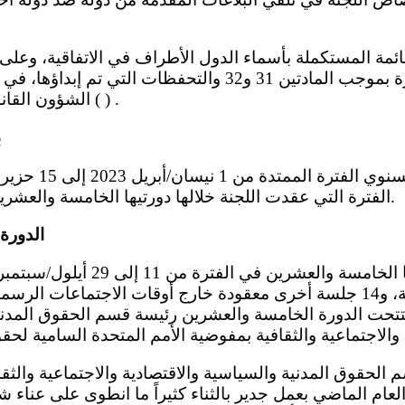
بالإعلانات الصادرة بموجب المادتين 31 و32 والتحفظات ال
الشؤون القانونية التابع للأمانة العامة ( ) .
ب
الفترة التي عقدت اللجنة خلالها دورتيها الخامسة والعشرين والسادسة والعشرين.
1- الدو
الدورة 30 جلسة عامة، و14 جلسة أخرى معقودة خارج أوقات الاجتماعات 
ام الماضي بعمل جدير بالثناء كثيراً ما انطوى على عناء 