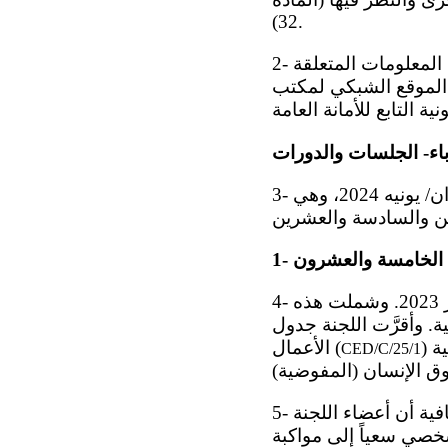
32).
2- ويمكن الاطّلاع على القائمة المستكملة بأسماء الدول الأطراف في الاتفاقية، وعلى المعلومات المتعلقة
تي تم إبداؤها، في الموقع الشبكي لمكتب
اء- الجلسات والدورات
3- يشمل هذا التقرير السنوي الفترة الممتدة من 1 نيسان/أبريل 2023 إلى 15 حزيران/ يونيه 2024، وهي
رة الخامسة والعشرون
4- عقدت اللجنة دورتها الخامسة والعشرين في الفترة من 11 إلى 29 أيلول/سبتمبر 2023. وشملت هذه
الرسمية. وأقرَّت اللجنة جدول
) في جلستها 442. وافتتحت الدورة الخامسة والعشرين رئيسة قسم الحقوق المدنية
الأعمال (
CED/C/25/1
5- وذكرت رئيسة قسم الحقوق المدنية والسياسية والاقتصادية والاجتماعية والثقافية أن أعضاء اللجنة
شخصي سعياً إلى مواكبة