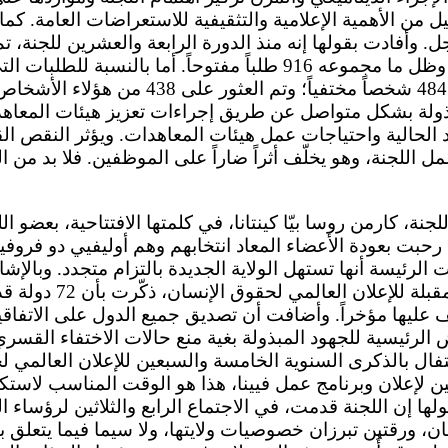
ليل من الأهمية الإعلامية والتثقيفية للاستعراضات العامة. كم
للإجراءات العاجلة. وظل ما مجموعه 916 طلباً مفتوحاً. أما بالن
تحديد أماكن وجود 484 شخصاً مختفياً؛ وتم ال
ذولة بشكل متواصل عن طريق إجراءات تعزيز هيئات المعاهد
رد الحالية واحتياجات عمل هيئات المعاهدات. ويؤثر النقص ا
 عمل اللجنة، وهو يخلّف أثراً ضاراً على الموظفين. فلا بد من ال
ا رحبت بعودة الأعضاء المعاد انتخابهم وهم أوليفيي دو فروف
 الرئيسة أنها تستهل الولاية الجديدة بالتزام متجدد. وبالإش
الخامسة والسبعين المقبلة
ليها مؤخراً. وأضافت أن تصديق جميع الدول على الاتفاقية
ض الرئيسية للجهود المبذولة بغية منع حالات الاختفاء القسر
فال بالذكرى السنوية الخامسة والسبعين للإعلان العالمي 
ثين لإعلان وبرنامج عمل فيينا، هذا هو الوقت المناسب لاستك
لها إن اللجنة قدمت، في الاجتماع الرابع والثلاثين لرؤساء 
، ورقتين تبرزان خصوصيات ولايتها، ولا سيما فيما يتعلق ب