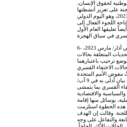
وطنية لحقوق الإنسان،
جنة على تعزيز أنشطتها
التنسيقية والتفاعلية مع الشركاء، مثلاً بإصدار بيان مشترك في 30 آب/أغسطس 2023، وهو اليوم الدولي
حة اللجوء الفعال إلى
اً تعليقها العام الأول
6- وفي آذار/مارس 2022، اعتمدت اللجنة التقرير عن زيارتها إلى المكسيك ( ) . وفي آذار/ مارس 2023،
تحديات المتعلقة بحالات
موضع ترحيب باعتبارهما
 حالات الاختفاء القسري
ثَّ مفوض الأمم المتحدة
السامي لحقوق الإنسان العراق على تنفيذ التوصيات الصادرة عن اللجنة في بيانٍ أدلى به في 9 آب/
تفاء القسري بما يتمشى
والسياسية والاقتصادية
ية، بوسائل منها إقامة
راقي في 23 آب/أغسطس 2023. وأوضحت أن هذه الخطوة استلزمت
لجنة. وقالت إن الهدف
بعة والتفاعل على وجه
الحالات الأكثر إلحاحاً.