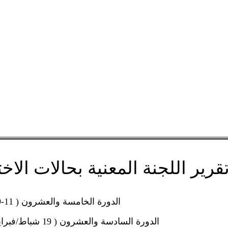
قرير اللجنة المعنية بحالات الا
الدورة الخامسة والعشرون ( 11-29 أيلول / سبتمبر 2023 )
الدورة السادسة والعشرون ( 19 شباط/فبراير – 1 آذار/مارس 2024 )