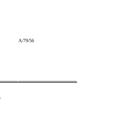
A/79/56
ت