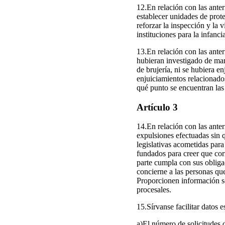
12.En relación con las anter
establecer unidades de prote
reforzar la inspección y la v
instituciones para la infan
13.En relación con las anter
hubieran investigado de man
de brujería, ni se hubiera 
enjuiciamientos relacionado
qué punto se encuentran las c
Artículo 3
14.En relación con las anter
expulsiones efectuadas sin q
legislativas acometidas para
fundados para creer que cor
parte cumpla con sus obliga
concierne a las personas q
Proporcionen información so
procesales.
15.Sírvanse facilitar datos 
a)El número de solicitudes d