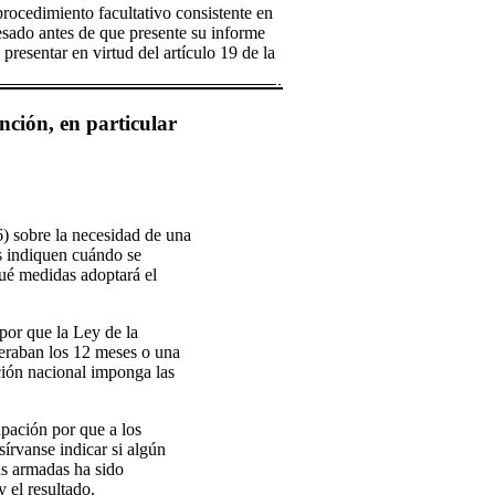
procedimiento facultativo consistente en
resado antes de que presente su informe
 presentar en virtud del artículo 19 de la
nción, en particular
) sobre la necesidad de una
os indiquen cuándo se
Qué medidas adoptará el
 por que la Ley de la
uperaban los 12 meses o una
ción nacional imponga las
upación por que a los
sírvanse indicar si algún
zas armadas ha sido
y el resultado.