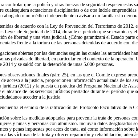
 controlar que la policía y otras fuerzas de seguridad respeten estas sa
bre cualesquiera actuaciones disciplinarias o de otra índole emprendidas 
un abogado o un médico independiente o avisar a un familiar sin demora
tenidas de acuerdo con la Ley de Prevención del Terrorismo de 2012, 
as Leyes de Seguridad de 2014, durante el período que se examina y el
ión de libertad y una vista judicial. ¿Cómo garantizará el Estado parte q
entales frente a la tortura de las personas detenidas de acuerdo con di
igaciones abiertas por las denuncias según las cuales las autoridades ha
sonas privadas de libertad, en particular en el contexto de la operación
de 2014 y se saldó con la detención de unas 5.000 personas.
ores observaciones finales (párr. 25), en las que el Comité expresó preo
 de acceso a la justicia, proporcionen información actualizada de los av
a jurídica (2012) y la puesta en práctica del Programa Nacional de Asiste
y el alcance de los servicios jurídicos prestados durante el período que s
ciudadanos acceder a la justicia.
ncuentra el estudio de la ratificación del Protocolo Facultativo de la C
ción sobre las medidas adoptadas para prevenir la trata de personas con
 mujeres y niñas y personas con albinismo. Incluyan datos desglosados s
entos y penas impuestas por actos de trata, así como información sobre 
 a las víctimas de la trata y ofrecer reparación y rehabilitación, adem