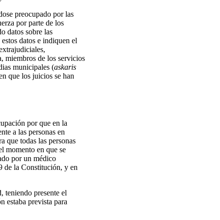
ándose preocupado por las
erza por parte de los
do datos sobre las
 estos datos e indiquen el
xtrajudiciales,
a, miembros de los servicios
dias municipales (
askaris
n que los juicios se han
cupación por que en la
ente a las personas en
ra que todas las personas
e el momento en que se
inado por un médico
9 de la Constitución, y en
, teniendo presente el
n estaba prevista para