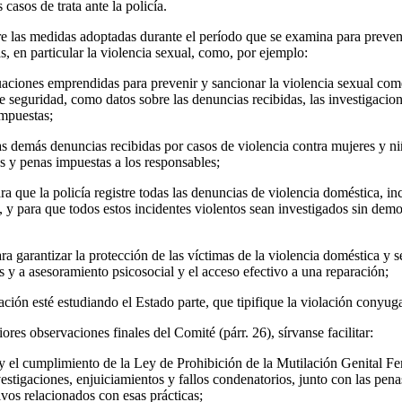
 casos de trata ante la policía.
re las medidas adoptadas durante el período que se examina para prevenir
as, en particular la violencia sexual, como, por ejemplo:
uaciones emprendidas para prevenir y sancionar la violencia sexual come
 seguridad, como datos sobre las denuncias recibidas, las investigacione
impuestas;
las demás denuncias recibidas por casos de violencia contra mujeres y n
s y penas impuestas a los responsables;
 que la policía registre todas las denuncias de violencia doméstica, inc
s, y para que todos estos incidentes violentos sean investigados sin dem
 garantizar la protección de las víctimas de la violencia doméstica y se
s y a asesoramiento psicosocial y el acceso efectivo a una reparación;
ción esté estudiando el Estado parte, que tipifique la violación conyug
ores observaciones finales del Comité (párr. 26), sírvanse facilitar:
 y el cumplimiento de la Ley de Prohibición de la Mutilación Genital Fe
stigaciones, enjuiciamientos y fallos condenatorios, junto con las pena
ivos relacionados con esas prácticas;