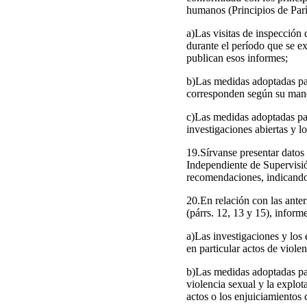
humanos (Principios de Parí
a)Las visitas de inspecció
durante el período que se e
publican esos informes;
b)Las medidas adoptadas par
corresponden según su mand
c)Las medidas adoptadas pa
investigaciones abiertas y l
19.Sírvanse presentar datos 
Independiente de Supervisió
recomendaciones, indicando 
20.En relación con las anter
(párrs. 12, 13 y 15), inform
a)Las investigaciones y los 
en particular actos de viole
b)Las medidas adoptadas para
violencia sexual y la explot
actos o los enjuiciamientos 