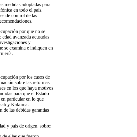
 las medidas adoptadas para
fónica en todo el país,
mes de control de las
 recomendaciones.
eocupación por que no se
 de edad avanzada acusadas
nvestigaciones y
ue se examina e indiquen en
ujería.
eocupación por los casos de
rmación sobre las reformas
íses en los que haya motivos
ndidas para que el Estado
en particular en lo que
adaab y Kakuma.
n de las debidas garantías
dad y país de origen, sobre:
o de ellas que fueron