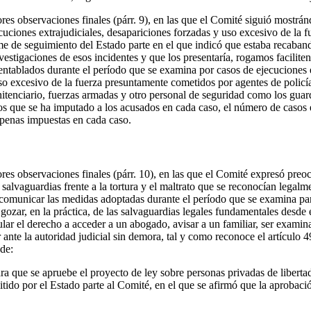
ores observaciones finales (párr. 9), en las que el Comité siguió mostr
uciones extrajudiciales, desapariciones forzadas y uso excesivo de la fu
rme de seguimiento del Estado parte en el que indicó que estaba recaban
vestigaciones de esos incidentes y que los presentaría, rogamos faciliten
ntablados durante el período que se examina por casos de ejecuciones e
so excesivo de la fuerza presuntamente cometidos por agentes de policí
nitenciario, fuerzas armadas y otro personal de seguridad como los guar
tos que se ha imputado a los acusados en cada caso, el número de casos e
penas impuestas en cada caso.
ores observaciones finales (párr. 10), en las que el Comité expresó preo
s salvaguardias frente a la tortura y el maltrato que se reconocían legalm
e comunicar las medidas adoptadas durante el período que se examina pa
 gozar, en la práctica, de las salvaguardias legales fundamentales desd
icular el derecho a acceder a un abogado, avisar a un familiar, ser exam
nte la autoridad judicial sin demora, tal y como reconoce el artículo 4
 de:
a que se apruebe el proyecto de ley sobre personas privadas de libertad
tido por el Estado parte al Comité, en el que se afirmó que la aprobació