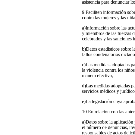
asistencia para denunciar los
9.Faciliten información sob
contra las mujeres y las niñ
a)Información sobre las act
y miembros de las fuerzas de
celebrados y las sanciones 
b)Datos estadísticos sobre 
fallos condenatorios dictado
c)Las medidas adoptadas para
la violencia contra los niño
manera efectiva;
d)Las medidas adoptadas para
servicios médicos y jurídico
e)La legislación cuya aproba
10.En relación con las anteri
a)Datos sobre la aplicación
el número de denuncias, inve
responsables de actos delict