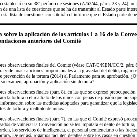
a estableció en su 38º período de sesiones (A/62/44, párrs. 23 y 24) un 
 de una lista de cuestiones que se ha de transmitir al Estado parte inte
 esta lista de cuestiones constituirán el informe que el Estado parte debe
 sobre la aplicación de los artículos 1 a 16 de la Conve
endaciones anteriores del Comité
iores observaciones finales del Comité (véase CAT/C/KEN/CO/2, párr. 6
tura y de unas sanciones proporcionales a la gravedad del delito, rogam
 de prevención de la tortura (2014) al Parlamento para su aprobación. ¿
r su examen, aprobación y aplicación sin demora?
ores observaciones finales (párr. 8), en las que se expresó preocupación
ara la tortura o el maltrato de los niños con penas de prisión que no s
información sobre las medidas adoptadas para garantizar que la legisla
os de tortura y maltrato de niños.
ores observaciones finales (párr. 7), en las que el Comité expresó preoc
ados de vulnerar la Convención no se les imputara el delito de tortura, 
rden, los servicios de inteligencia, el personal penitenciario o las fuer
ortura. De ser así, rogamos faciliten detalles sobre los casos en cuestión 