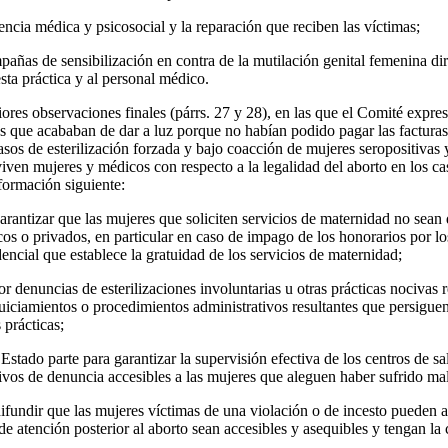
encia médica y psicosocial y la reparación que reciben las víctimas;
añas de sensibilización en contra de la mutilación genital femenina dir
esta práctica y al personal médico.
iores observaciones finales (párrs. 27 y 28), en las que el Comité expre
es que acababan de dar a luz porque no habían podido pagar las facturas
asos de esterilización forzada y bajo coacción de mujeres seropositivas
iven mujeres y médicos con respecto a la legalidad del aborto en los ca
formación siguiente:
rantizar que las mujeres que soliciten servicios de maternidad no sean 
cos o privados, en particular en caso de impago de los honorarios por lo
idencial que establece la gratuidad de los servicios de maternidad;
or denuncias de esterilizaciones involuntarias u otras prácticas nocivas 
uiciamientos o procedimientos administrativos resultantes que persiguen i
 prácticas;
stado parte para garantizar la supervisión efectiva de los centros de sal
vos de denuncia accesibles a las mujeres que aleguen haber sufrido mal
fundir que las mujeres víctimas de una violación o de incesto pueden a
 de atención posterior al aborto sean accesibles y asequibles y tengan la