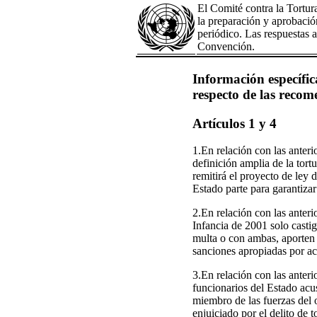
El Comité contra la Tortur
la preparación y aprobación
periódico. Las respuestas a
Convención.
Información específica
respecto de las recom
Artículos 1 y 4
1.En relación con las anter
definición amplia de la tor
remitirá el proyecto de ley
Estado parte para garantiza
2.En relación con las anteri
Infancia de 2001 solo castig
multa o con ambas, aporten 
sanciones apropiadas por act
3.En relación con las anteri
funcionarios del Estado acus
miembro de las fuerzas del o
enjuiciado por el delito de t