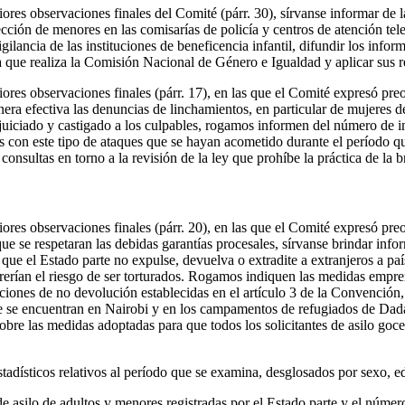
iores observaciones finales del Comité (párr. 30), sírvanse informar de
cción de menores en las comisarías de policía y centros de atención tele
igilancia de las instituciones de beneficencia infantil, difundir los infor
cia que realiza la Comisión Nacional de Género e Igualdad y aplicar sus
iores observaciones finales (párr. 17), en las que el Comité expresó pr
era efectiva las denuncias de linchamientos, en particular de mujeres
enjuiciado y castigado a los culpables, rogamos informen del número de i
s con este tipo de ataques que se hayan acometido durante el período q
onsultas en torno a la revisión de la ley que prohíbe la práctica de la br
iores observaciones finales (párr. 20), en las que el Comité expresó pr
ue se respetaran las debidas garantías procesales, sírvanse brindar info
 que el Estado parte no expulse, devuelva o extradite a extranjeros a pa
rerían el riesgo de ser torturados. Rogamos indiquen las medidas empre
ciones de no devolución establecidas en el artículo 3 de la Convención, 
ue se encuentran en Nairobi y en los campamentos de refugiados de D
bre las medidas adoptadas para que todos los solicitantes de asilo goce
estadísticos relativos al período que se examina, desglosados por sexo, e
e asilo de adultos y menores registradas por el Estado parte y el númer