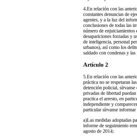
4.En relación con las anteri
constantes denuncias de ejec
agentes, y a la luz del info
conclusiones de todas las in
número de enjuiciamientos e
desapariciones forzadas y u
de inteligencia, personal pe
urbanos), así como los deli
saldado con condenas y las 
Artículo 2
5.En relación con las anteri
práctica no se respetaran la
detención policial, sírvans
privadas de libertad puedan
practica el arresto, en part
independiente y comparecer a
particular sírvanse informar
a)Las medidas adoptadas par
informe de seguimiento remi
agosto de 2014;