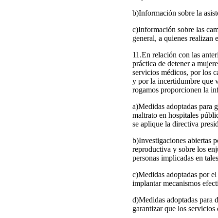
b)Información sobre la asist
c)Información sobre las camp
general, a quienes realizan 
11.En relación con las anter
práctica de detener a mujer
servicios médicos, por los c
y por la incertidumbre que v
rogamos proporcionen la in
a)Medidas adoptadas para ga
maltrato en hospitales públi
se aplique la directiva pres
b)Investigaciones abiertas p
reproductiva y sobre los enj
personas implicadas en tales
c)Medidas adoptadas por el E
implantar mecanismos efecti
d)Medidas adoptadas para di
garantizar que los servicios