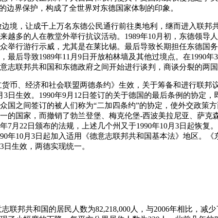
地的边界保护，构成了全世界对东德国家体制的印象。
牙利开放边境，让成千上万名东德公民通行前往奥地利，继而进入联
来越多的人在教堂外举行抗议活动。1989年10月初，东德领导
群众举行游行示威，尤其是在莱比锡。最后导致长期担任东德国务
最后导致1989年11月9日开放柏林墙及其他过境点。在1990年
意志联邦共和国和东德政府之间开始进行谈判，商谈分裂的两国
，《建立货币、经济和社会联盟两德条约》生效，关于筹备和进行联
9月3日生效。1990年9月12日签订的关于德国的最后条例的协定
众国之间签订的被人们称为“二加四条约”的协定，使外交政策
个统一的国家，而撤销了勃兰登堡、梅克伦堡-西波美拉尼亚、萨克
年7月22日颁布的法规，上述几个州又于1990年10月3日起恢复。1
990年10月3日起加入适用《德意志联邦共和国基本法》地区。
0月3日生效，两德实现统一。
德意志联邦共和国的居民人数为82,218,000人，与2006年相比，减少了