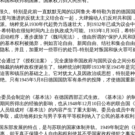
和国和联邦制国家。国家权力归人民所有。
续很久。特别是此前一直默默无闻的以阿鲁夫·希特勒为首的德国国
态度与激进的反犹太主义结合在一起，大肆煽动人们反对共和国
派。纳粹党从1930年代起势力迅速壮大，到1932年已成为议会
·希特勒在很短时间内上台执政成为可能。1933年1月30日，希
启动程序，逐步废除了《魏玛宪法》。借由所谓的“保护人民和
的基本权利被抛弃，例如言论自由、新闻自由、结社和集会自由
隐私，并且，加重对一些罪行的处罚–特别是对叛国和纵火罪可
，国民议会通过了《授权法案》，完全废除帝国政府与国民议会之间
独裁的纳粹政权便诞生了。纳粹统治时期即1933年至1945年是
迫害和镇压的基础之上。它对犹太人及因政治或思想，特别是种
绝。只有1945年5月8日德国国防军有条件的投降，才使德国重
，由议会委员会制定的《基本法》在德国西部正式生效。《基本法》
33年期间所得出的经验的影响，也从1948年12月10日公布的联合
人员组成对《基本法》的内容产生了重大影响。委员会成员中有
极争取，成功地将妇女与男子享有平等权利纳入了公民的基本权利
国东部发展的特点，是与苏联的国家体制并轨。1949年制定的《
惠，却无真正保障个人自由和权利使其不受国家政权侵犯之事实