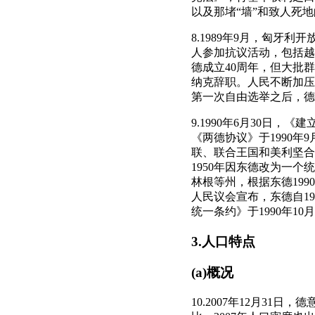
以及那堵“墙”和致人死
8.1989年9月，匈
人参加抗议活动，包括越
德成立40周年，但大批
纳克辞职。人民不断加压，
第一次自由选举之后，德
9.1990年6月30日
《两德协议》于1990年
联、联合王国和美利坚合
1950年因东德改为一
林根等州，根据东德1990
人民议会宣布，东德自1
统一条约》于1990年1
3.人口特点
(a)概况
10.2007年12月31日，