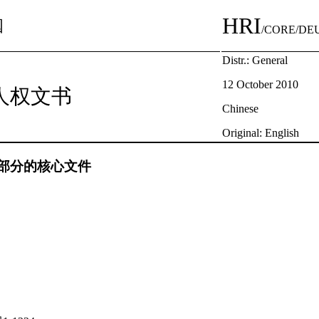
HRI
国
/CORE/DEU
Distr.: General
12 October 2010
人权文书
Chinese
Original: English
部分的核心文件