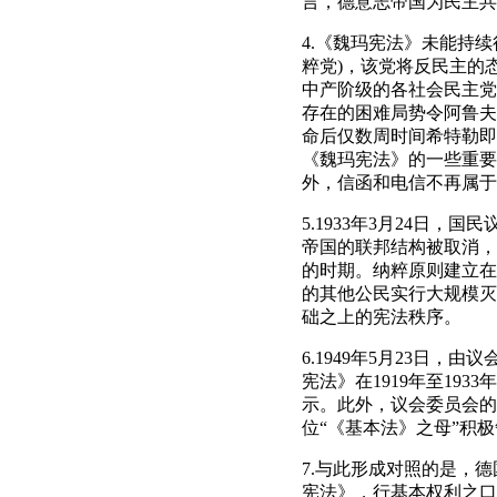
言，德意志帝国为民主共
4.《魏玛宪法》未能持
粹党)，该党将反民主的
中产阶级的各社会民主党
存在的困难局势令阿鲁夫
命后仅数周时间希特勒即
《魏玛宪法》的一些重要
外，信函和电信不再属于
5.1933年3月24日
帝国的联邦结构被取消，
的时期。纳粹原则建立在
的其他公民实行大规模灭
础之上的宪法秩序。
6.1949年5月23日
宪法》在1919年至19
示。此外，议会委员会的
位“《基本法》之母”积
7.与此形成对照的是，德
宪法》，行基本权利之口