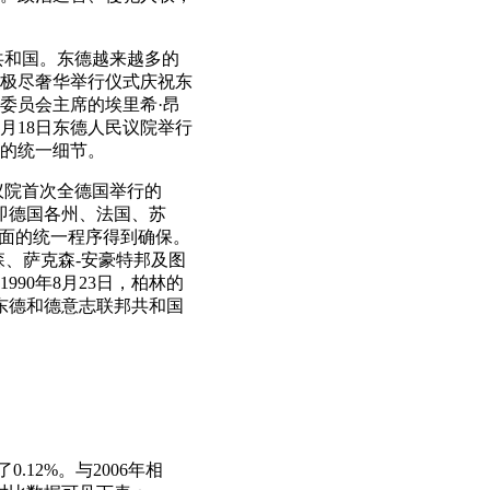
邦共和国。东德越来越多的
人极尽奢华举行仪式庆祝东
委员会主席的埃里希·昂
3月18日东德人民议院举行
的统一细节。
邦议院首次全德国举行的
，即德国各州、法国、苏
方面的统一程序得到确保。
森、萨克森-安豪特邦及图
990年8月23日，柏林的
《东德和德意志联邦共和国
0.12%。与2006年相