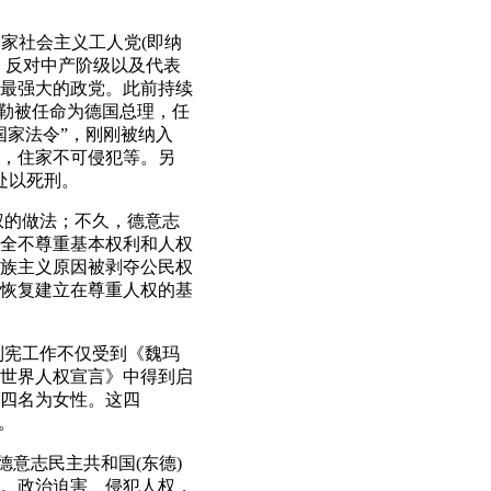
家社会主义工人党(即纳
，反对中产阶级以及代表
中最强大的政党。此前持续
特勒被任命为德国总理，任
国家法令”，刚刚被纳入
，住家不可侵犯等。另
处以死刑。
分权的做法；不久，德意志
完全不尊重基本权利和人权
族主义原因被剥夺公民权
新恢复建立在尊重人权的基
的制宪工作不仅受到《魏玛
国《世界人权宣言》中得到启
四名为女性。这四
。
德意志民主共和国(东德)
。政治迫害、侵犯人权，