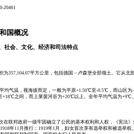
20461
共和国概况
口、社会、文化、经济和司法特点
积为357,104.07平方公里，包括德国－卢森堡全部领土。它从
)平均气温，视海拔而定，一般为平原+1.50℃至-0.5℃，而山区
至+18℃之间，而上莱茵河谷为+20℃以上。全年平均气温为+9℃
法》首次在联邦政府一级牢固确立了公民的基本权利和人权，《宪法
918年11月推行；1919年1月，妇女首次享有选举权和被选举