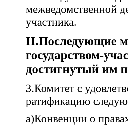
межведомственной де
участника.
II.Последующие 
государством-уча
достигнутый им п
3.Комитет с удовлет
ратификацию следую
a)Конвенции о правах