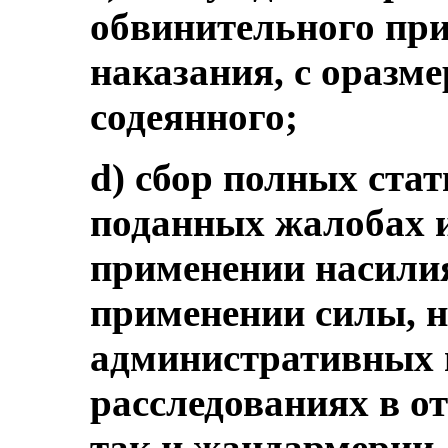
обвинительного при
наказания, с оразм
содеянного;
d) сбор полных ста
поданных жалобах и
применении насили
применении силы, 
административных 
расследованиях в о
так и жандармерии,