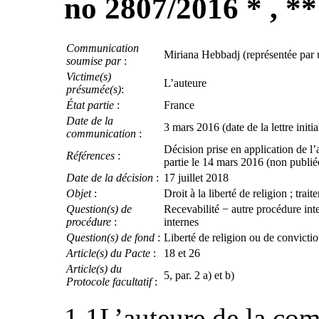
no 2807/2016 * , **
Communication
Miriana Hebbadj (représentée par 
soumise par
:
Victime(s)
L’auteure
présumée(s)
:
État partie
:
France
Date de la
3 mars 2016 (date de la lettre initia
communication
:
Décision prise en application de l
Références
:
partie le 14 mars 2016 (non publi
Date de la décision
:
17 juillet 2018
Objet
:
Droit à la liberté de religion ; tra
Question(s) de
Recevabilité − autre procédure int
procédure
:
internes
Question(s) de fond
:
Liberté de religion ou de convicti
Article(s) du Pacte
:
18 et 26
Article(s) du
5, par. 2 a) et b)
Protocole facultatif
:
1.1L’auteure de la co