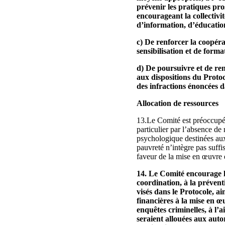
prévenir les pratiques pro
encourageant la collectivité
d’information, d’éducatio
c) De renforcer la coopérat
sensibilisation et de forma
d) De poursuivre et de renf
aux dispositions du Protoc
des infractions énoncées da
Allocation de ressources
13.Le Comité est préoccupé p
particulier par l’absence de
psychologique destinées aux 
pauvreté n’intègre pas suffi
faveur de la mise en œuvre d
14. Le Comité encourage l’
coordination, à la prévent
visés dans le Protocole, a
financières à la mise en œ
enquêtes criminelles, à l’
seraient allouées aux autor