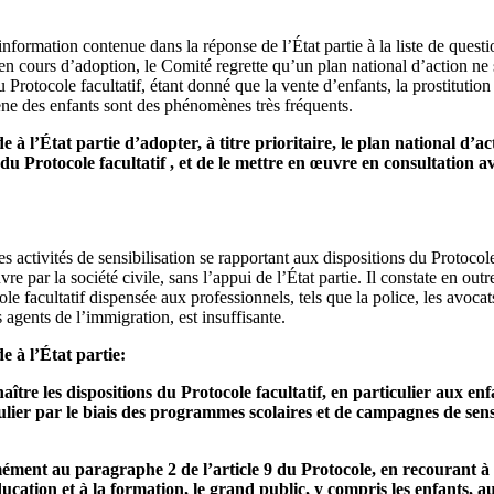
information contenue dans la réponse de l’État partie à la liste de questi
t en cours d’adoption, le Comité regrette qu’un plan national d’action ne
du Protocole facultatif, étant donné que la vente d’enfants, la prostitution
ne des enfants sont des phénomènes très fréquents.
 l’État partie d’adopter, à titre prioritaire, le plan national d’act
 du Protocole facultatif , et de le mettre en œuvre en consultation a
 activités de sensibilisation se rapportant aux dispositions du Protocole 
e par la société civile, sans l’appui de l’État partie. Il constate en ou
le facultatif dispensée aux professionnels, tels que la police, les avocats
es agents de l’immigration, est insuffisante.
 à l’État partie:
ître les dispositions du Protocole facultatif, en particulier aux enfan
culier par le biais des programmes scolaires et de campagnes de sensi
mément au paragraphe 2 de l’article 9 du Protocole, en recourant à 
ucation et à la formation, le grand public, y compris les enfants, 