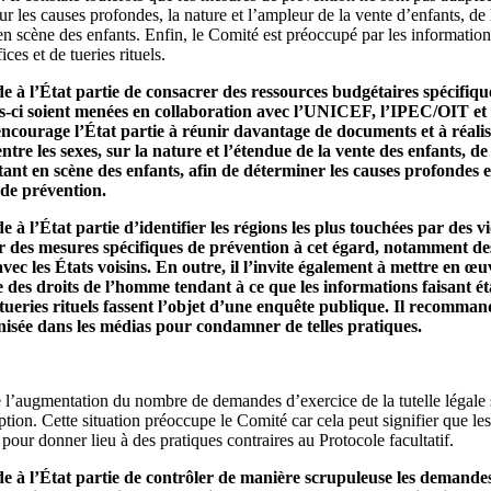
r les causes profondes, la nature et l’ampleur de la vente d’enfants, de l
n scène des enfants. Enfin, le Comité est préoccupé par les informations
ices et de tueries rituels.
à l’État partie de consacrer des ressources budgétaires spécifiqu
es-ci soient menées en collaboration avec l’UNICEF, l’IPEC/OIT et l
l encourage l’État partie à réunir davantage de documents et à réali
 entre les sexes, sur la nature et l’étendue de la vente des enfants, de
ant en scène des enfants, afin de déterminer les causes profondes 
 de prévention.
 l’État partie d’identifier les régions les plus touchées par des vi
er des mesures spécifiques de prévention à cet égard, notamment de
avec les États voisins. En outre, il l’invite également à mettre en
es droits de l’homme tendant à ce que les informations faisant éta
de tueries rituels fassent l’objet d’une enquête publique. Il recomm
nisée dans les médias pour condamner de telles pratiques.
l’augmentation du nombre de demandes d’exercice de la tutelle légale s
on. Cette situation préoccupe le Comité car cela peut signifier que les 
pour donner lieu à des pratiques contraires au Protocole facultatif.
à l’État partie de contrôler de manière scrupuleuse les demandes d