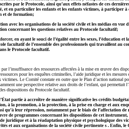
scrites par le Protocole, ainsi qu’aux effets néfastes de ces derniè
, et en particulier les enfants et les enfants victimes, à participer à 
n et de formation;
ion avec les organisations de la société civile et les médias en vue d
tion concernant les questions relatives au Protocole facultatif;
orcer, en ayant le souci de l’égalité entre les sexes, l’éducation et
ole facultatif de l’ensemble des professionnels qui travaillent au co
ns le Protocole facultatif.
ar l’insuffisance des ressources affectées à la mise en œuvre des dispo
 ressources pour les enquêtes criminelles, l’aide juridique et les mesures
victimes. Le Comité constate en outre que le Plan d’action national pou
samment une perspective relative aux droits de l’enfant, qui permettait l
es dispositions du Protocole facultatif.
État partie à accroître de manière significative les crédits budgéta
ion, à la promotion, à la protection, à la prise en charge et aux enq
insi qu’à leur répression, notamment par le biais de l’affectation de
uvre de programmes concernant les dispositions de cet instrument, 
aide juridique et à la réadaptation physique et psychologique des vi
ités et aux organisations de la société civile pertinente s . Enfin, l