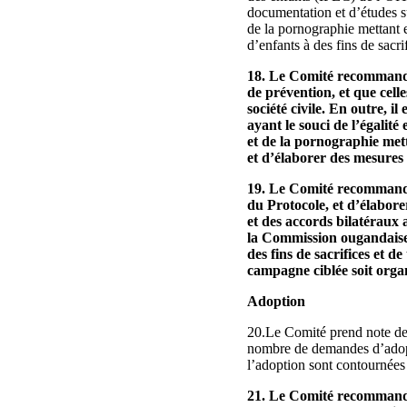
documentation et d’études su
de la pornographie mettant e
d’enfants à des fins de sacrif
18. Le Comité recommande 
de prévention, et que cell
société civile. En outre, i
ayant le souci de l’égalité
et de la pornographie mett
et d’élaborer des mesures
19. Le Comité recommande à
du Protocole, et d’élabor
et des accords bilatéraux 
la Commission ougandaise d
des fins de sacrifices et 
campagne ciblée soit orga
Adoption
20.Le Comité prend note de 
nombre de demandes d’adopti
l’adoption sont contournées 
21. Le Comité recommande 