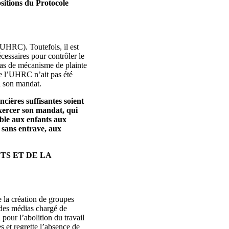
ositions du Protocole
UHRC). Toutefois, il est
cessaires pour contrôler le
 pas de mécanisme de plainte
ue l’UHRC n’ait pas été
à son mandat.
cières suffisantes soient
xercer son mandat, qui
ible aux enfants aux
 sans entrave, aux
TS ET DE LA
e la création de groupes
l des médias chargé de
pour l’abolition du travail
s et regrette l’absence de