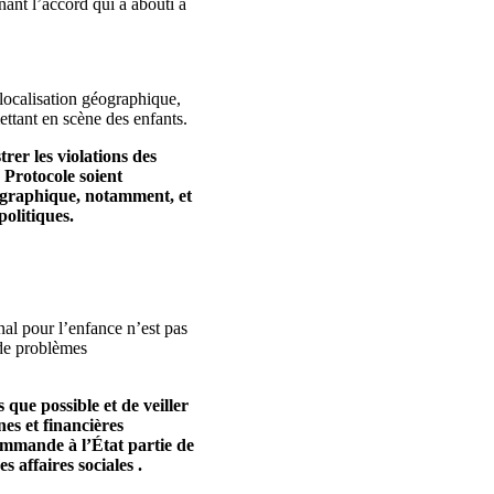
nt l’accord qui a abouti à
 localisation géographique,
ettant en scène des enfants.
er les violations des
e Protocole soient
éographique, notamment, et
politiques.
nal pour l’enfance n’est pas
 de problèmes
que possible et de veiller
es et financières
commande à l’État partie de
s affaires sociales .