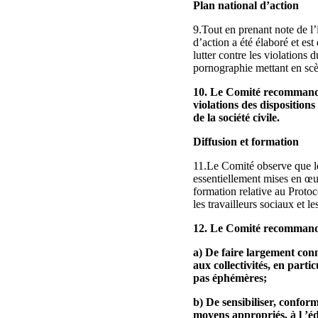
Plan national d’action
9.Tout en prenant note de l’
d’action a été élaboré et es
lutter contre les violations 
pornographie mettant en scè
10. Le Comité recommande à
violations des dispositions
de la société civile.
Diffusion et formation
11.Le Comité observe que les
essentiellement mises en œuvr
formation relative au Protoco
les travailleurs sociaux et l
12. Le Comité recommande
a) De faire largement conna
aux collectivités, en parti
pas éphémères;
b) De sensibiliser, confor
moyens appropriés, à l ’éd