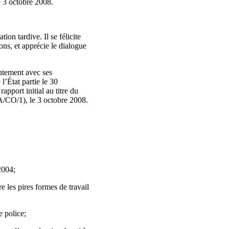
e 3 octobre 2008.
tion tardive. Il se félicite
ns, et apprécie le dialogue
intement avec ses
l’État partie le 30
port initial au titre du
A/CO/1), le 3 octobre 2008.
2004;
e les pires formes de travail
e police;