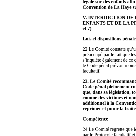
légale sur des enfants afin
Convention de La Haye sur
V. INTERDICTION DE
ENFANTS ET DE LA PRO
et 7)
Lois et dispositions pénal
22.Le Comité constate qu’un 
préoccupé par le fait que le
s’inquiète également de ce q
le Code pénal prévoit moins 
facultatif.
23. Le Comité recommande à
Code pénal pleinement conf
que, dans sa législation, t
comme des victimes et non
additionnel à la Conventio
réprimer et punir la trait
Compétence
24.Le Comité regrette que l
par le Protocole facultatif et