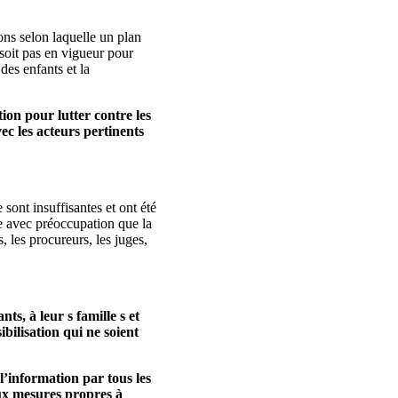
ons selon laquelle un plan
 soit pas en vigueur pour
 des enfants et la
ion pour lutter contre les
vec les acteurs pertinents
sont insuffisantes et ont été
tre avec préoccupation que la
, les procureurs, les juges,
ts, à leur s famille s et
bilisation qui ne soient
l’information par tous les
aux mesures propres à