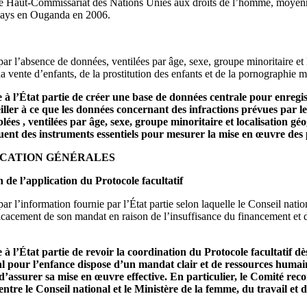
le Haut‑Commissariat des Nations Unies aux droits de l’homme, moyenna
 pays en Ouganda en 2006.
ar l’absence de données, ventilées par âge, sexe, groupe minoritaire et
a vente d’enfants, de la prostitution des enfants et de la pornographie m
 l’État partie de créer une base de données centrale pour enregistr
eiller à ce que les données concernant des infractions prévues par l
es , ventilées par âge, sexe, groupe minoritaire et localisation g
ituent des instruments essentiels pour mesurer la mise en œuvre des 
LICATION GÉNÉRALES
 de l’application du Protocole facultatif
r l’information fournie par l’État partie selon laquelle le Conseil natio
ficacement de son mandat en raison de l’insuffisance du financement et
l’État partie de revoir la coordination du Protocole facultatif dès 
al pour l’enfance dispose d’un mandat clair et de ressources humain
 d’assurer sa mise en œuvre effective. En particulier, le Comité re
ntre le Conseil national et le Ministère de la femme, du travail et de