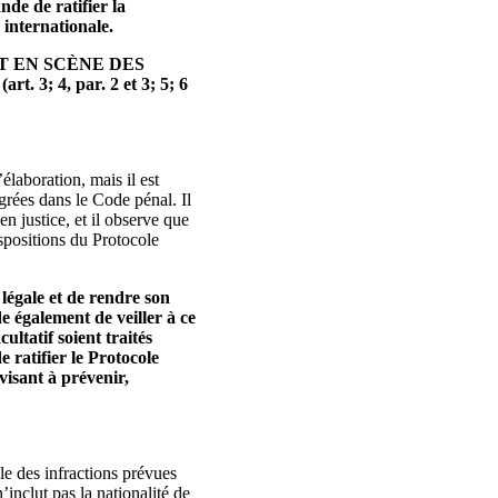
nde de ratifier la
 internationale.
T EN SCÈNE DES
 4, par. 2 et 3; 5; 6
élaboration, mais il est
égrées dans le Code pénal. Il
n justice, et il observe que
spositions du Protocole
légale et de rendre son
e également de veiller à ce
ultatif soient traités
 ratifier le Protocole
visant à prévenir,
e des infractions prévues
n’inclut pas la nationalité de