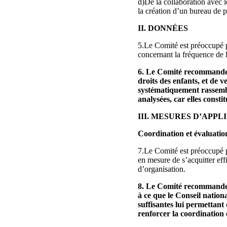
d)De la collaboration avec 
la création d’un bureau de
II. DONNÉES
5.Le Comité est préoccupé p
concernant la fréquence de l
6. Le Comité recommande à
droits des enfants, et de v
systématiquement rassemblé
analysées, car elles const
III. MESURES D’APP
Coordination et évaluation
7.Le Comité est préoccupé pa
en mesure de s’acquitter ef
d’organisation.
8. Le Comité recommande à 
à ce que le Conseil nation
suffisantes lui permettant
renforcer la coordination e