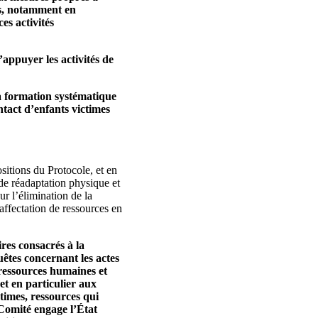
res, notamment en
ces activités
’appuyer les activités de
 la formation systématique
ntact d’enfants victimes
sitions du Protocole, et en
 de réadaptation physique et
r l’élimination de la
’affectation de ressources en
ires consacrés à la
uêtes concernant les actes
 ressources humaines et
et en particulier aux
ctimes, ressources qui
e Comité engage l’État