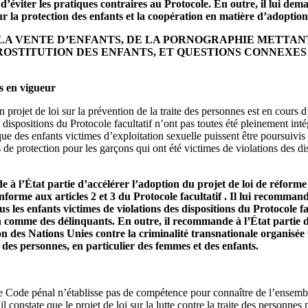
 d’éviter les pratiques contraires au Protocole. En outre, il lui dema
 la protection des enfants et la coopération en matière d’adoption
 LA VENTE D’ENFANTS, DE LA PORNOGRAPHIE METTAN
STITUTION DES ENFANTS, ET QUESTIONS CONNEXES (art. 3;
es en vigueur
projet de loi sur la prévention de la traite des personnes est en cours d’
s dispositions du Protocole facultatif n’ont pas toutes été pleinement int
ue des enfants victimes d’exploitation sexuelle puissent être poursuivis e
de protection pour les garçons qui ont été victimes de violations des di
 l’État partie d’accélérer l’adoption du projet de loi de réforme 
orme aux articles 2 et 3 du Protocole facultatif . Il lui recommand
ous les enfants victimes de violations des dispositions du Protocole fac
 comme des délinquants. En outre, il recommande à l’État partie de
n des Nations Unies contre la criminalité transnationale organisée 
e des personnes, en particulier des femmes et des enfants.
e Code pénal n’établisse pas de compétence pour connaître de l’ensembl
 il constate que le projet de loi sur la lutte contre la traite des personnes 