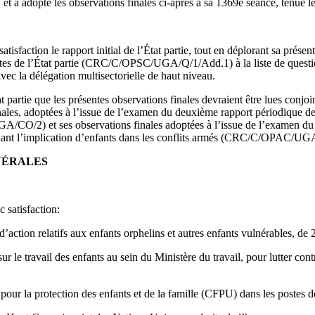
et a adopté les observations finales ci‑après à sa 1369e séance, tenue l
isfaction le rapport initial de l’État partie, tout en déplorant sa présenta
tes de l’État partie (CRC/C/OPSC/UGA/Q/1/Add.1) à la liste de questio
avec la délégation multisectorielle de haut niveau.
t partie que les présentes observations finales devraient être lues conjo
ales, adoptées à l’issue de l’examen du deuxième rapport périodique de 
O/2) et ses observations finales adoptées à l’issue de l’examen du rap
ernant l’implication d’enfants dans les conflits armés (CRC/C/OPAC/UG
NÉRALES
 satisfaction:
d’action relatifs aux enfants orphelins et autres enfants vulnérables, de 
r le travail des enfants au sein du Ministère du travail, pour lutter contr
pour la protection des enfants et de la famille (CFPU) dans les postes d