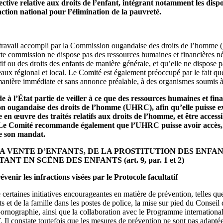
ective relative aux droits de l’enfant, intégrant notamment les disp
’action national pour l’élimination de la pauvreté.
 travail accompli par la Commission ougandaise des droits de l’homme (
tte commission ne dispose pas des ressources humaines et financières né
tif ou des droits des enfants de manière générale, et qu’elle ne dispose
eaux régional et local. Le Comité est également préoccupé par le fait q
 manière immédiate et sans annonce préalable, à des organismes soumis 
 l’État partie de veiller à ce que des ressources humaines et finan
n ougandaise des droits de l’homme (UHRC), afin qu’elle puisse e
e en œuvre des traités relatifs aux droits de l’homme, et être access
. Le Comité recommande également que l’UHRC puisse avoir accès,
e son mandat.
LA VENTE D’ENFANTS, DE LA PROSTITUTION DES ENFAN
 EN SCÈNE DES ENFANTS (art. 9, par. 1 et 2)
enir les infractions visées par le Protocole facultatif
ertaines initiatives encourageantes en matière de prévention, telles qu
ts et de la famille dans les postes de police, la mise sur pied du Consei
 pornographie, ainsi que la collaboration avec le Programme international 
 Il constate toutefois que les mesures de prévention ne sont pas adaptée