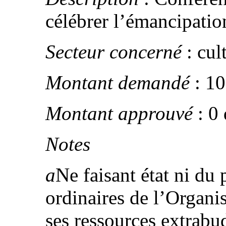
célébrer l’émancipatio
Secteur concerné
: cul
Montant demandé
: 10
Montant approuvé
: 0
Notes
a
Ne faisant état ni d
ordinaires de l’Organi
ses ressources extrabud