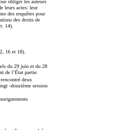
ur obliger les auteurs
e leurs actes: leur
nter des enquêtes pour
ations des droits de
t. 14).
2, 16 et 18).
els du 29 juin et du 28
 de l’État partie.
a rencontré deux
vingt ‑douzième session
enseignements