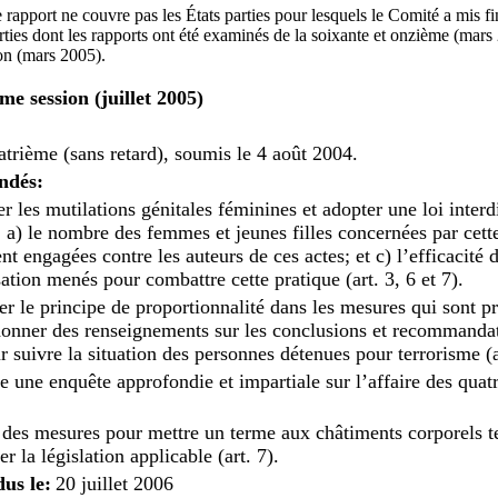
 rapport ne couvre pas les États parties pour lesquels le Comité a mis fin
ties dont les rapports ont été examinés de la soixante et onzième (mars 
ion (mars 2005).
me session (juillet 2005)
trième (sans retard), soumis le 4 août 2004.
ndés:
 les mutilations génitales féminines et adopter une loi interdi
 a) le nombre des femmes et jeunes filles concernées par cette
nt engagées contre les auteurs de ces actes; et c) l’efficacité
tion menés pour combattre cette pratique (art. 3, 6 et 7).
r le principe de proportionnalité dans les mesures qui sont p
s; donner des renseignements sur les conclusions et recommand
 suivre la situation des personnes détenues pour terrorisme (ar
 une enquête approfondie et impartiale sur l’affaire des quatr
des mesures pour mettre un terme aux châtiments corporels tel
r la législation applicable (art. 7).
us le:
20 juillet 2006