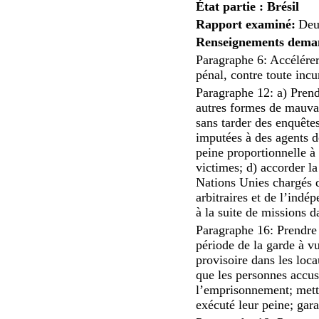
État partie : Brésil
Rapport examiné:
Deu
Renseignements dema
Paragraphe 6: Accélérer 
pénal, contre toute incur
Paragraphe 12: a) Prendr
autres formes de mauvai
sans tarder des enquête
imputées à des agents de
peine proportionnelle à 
victimes; d) accorder l
Nations Unies chargés d
arbitraires et de l’indé
à la suite de missions da
Paragraphe 16: Prendre 
période de la garde à vu
provisoire dans les loca
que les personnes accusé
l’emprisonnement; mettre
exécuté leur peine; gara