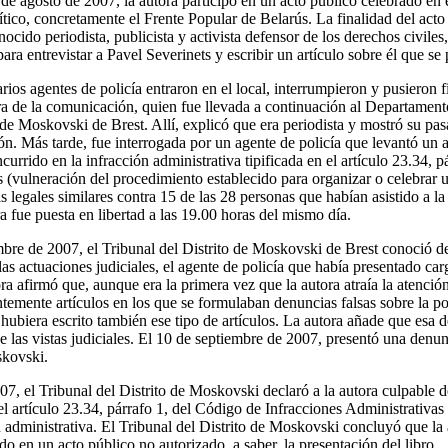
de agosto de 2007, la autora participó en un acto público celebrado en 
ítico, concretamente el Frente Popular de Belarús. La finalidad del act
ocido periodista, publicista y activista defensor de los derechos civiles
para entrevistar a Pavel Severinets y escribir un artículo sobre él que se
rios agentes de policía entraron en el local, interrumpieron y pusieron f
ora de la comunicación, quien fue llevada a continuación al Departamento
de Moskovski de Brest. Allí, explicó que era periodista y mostró su pasa
ón. Más tarde, fue interrogada por un agente de policía que levantó un 
ncurrido en la infracción administrativa tipificada en el artículo 23.34, 
s (vulneración del procedimiento establecido para organizar o celebrar 
 legales similares contra 15 de las 28 personas que habían asistido a la 
 fue puesta en libertad a las 19.00 horas del mismo día.
mbre de 2007, el Tribunal del Distrito de Moskovski de Brest conoció de
las actuaciones judiciales, el agente de policía que había presentado car
ra afirmó que, aunque era la primera vez que la autora atraía la atención 
ntemente artículos en los que se formulaban denuncias falsas sobre la po
 hubiera escrito también ese tipo de artículos. La autora añade que esa 
de las vistas judiciales. El 10 de septiembre de 2007, presentó una denunc
skovski.
07, el Tribunal del Distrito de Moskovski declaró a la autora culpable d
 el artículo 23.34, párrafo 1, del Código de Infracciones Administrativa
dministrativa. El Tribunal del Distrito de Moskovski concluyó que la a
do en un acto público no autorizado, a saber, la presentación del libro.