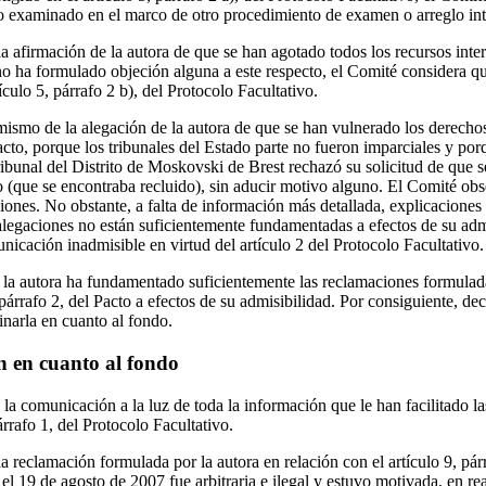
o examinado en el marco de otro procedimiento de examen o arreglo int
 afirmación de la autora de que se han agotado todos los recursos inter
no ha formulado objeción alguna a este respecto, el Comité considera q
tículo 5, párrafo 2 b), del Protocolo Facultativo.
ismo de la alegación de la autora de que se han vulnerado los derechos 
Pacto, porque los tribunales del Estado parte no fueron imparciales y po
ibunal del Distrito de Moskovski de Brest rechazó su solicitud de que se c
o (que se encontraba recluido), sin aducir motivo alguno. El Comité obs
ones. No obstante, a falta de información más detallada, explicaciones 
legaciones no están suficientemente fundamentadas a efectos de su admi
unicación inadmisible en virtud del artículo 2 del Protocolo Facultativo.
la autora ha fundamentado suficientemente las reclamaciones formulada
, párrafo 2, del Pacto a efectos de su admisibilidad. Por consiguiente, d
narla en cuanto al fondo.
n en cuanto al fondo
 comunicación a la luz de toda la información que le han facilitado las
árrafo 1, del Protocolo Facultativo.
 reclamación formulada por la autora en relación con el artículo 9, párr
el 19 de agosto de 2007 fue arbitraria e ilegal y estuvo motivada, en rea