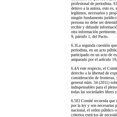
profesional de periodista. 
detuvo a la autora, esto es,
legítimos, necesarios y prop
ningún fundamento jurídico 
persona no debe ser detenida
recibir y difundir informaci
otra información pertinente,
9, párrafo 1, del Pacto.
6.3La segunda cuestión que 
periodista, en un acto públ
participado en un acto de ese
amparado por el artículo 19,
6.4A este respecto, el Comit
derecho a la libertad de exp
consideración de fronteras,
general núm. 34 (2011) sobre
indispensables para el plen
todas las sociedades libres y
6.5El Comité recuerda que el
por la ley y son necesarias 
nacional, el orden público o 
criterios estrictos de neces