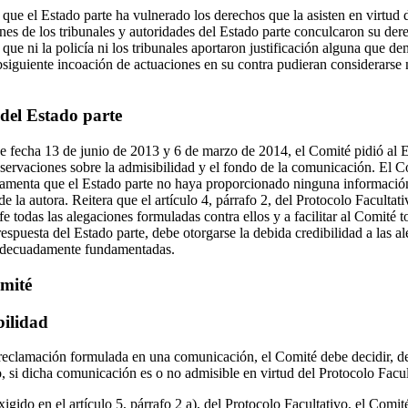
ue el Estado parte ha vulnerado los derechos que la asisten en virtud de
nes de los tribunales y autoridades del Estado parte conculcaron su dere
que ni la policía ni los tribunales aportaron justificación alguna que de
bsiguiente incoación de actuaciones en su contra pudieran considerarse
del Estado parte
e fecha 13 de junio de 2013 y 6 de marzo de 2014, el Comité pidió al E
servaciones sobre la admisibilidad y el fondo de la comunicación. El C
lamenta que el Estado parte no haya proporcionado ninguna información 
e la autora. Reitera que el artículo 4, párrafo 2, del Protocolo Facultat
e todas las alegaciones formuladas contra ellos y a facilitar al Comité 
respuesta del Estado parte, debe otorgarse la debida credibilidad a las al
adecuadamente fundamentadas.
omité
bilidad
reclamación formulada en una comunicación, el Comité debe decidir, d
, si dicha comunicación es o no admisible en virtud del Protocolo Facul
gido en el artículo 5, párrafo 2 a), del Protocolo Facultativo, el Comit