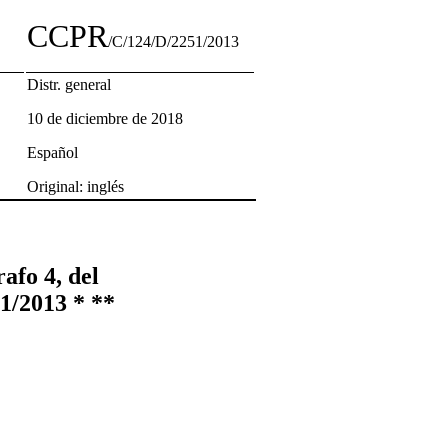
CCPR
/C/124/D/2251/2013
Distr. general
10 de diciembre de 2018
Español
Original: inglés
afo 4, del
1/2013 * **