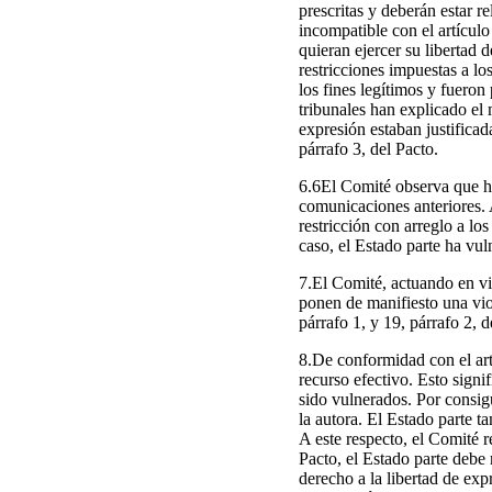
prescritas y deberán estar 
incompatible con el artículo 
quieran ejercer su libertad
restricciones impuestas a lo
los fines legítimos y fueron
tribunales han explicado el 
expresión estaban justificad
párrafo 3, del Pacto.
6.6El Comité observa que ha
comunicaciones anteriores. 
restricción con arreglo a los
caso, el Estado parte ha vuln
7.El Comité, actuando en vir
ponen de manifiesto una viol
párrafo 1, y 19, párrafo 2, d
8.De conformidad con el artí
recurso efectivo. Esto sign
sido vulnerados. Por consig
la autora. El Estado parte t
A este respecto, el Comité r
Pacto, el Estado parte debe 
derecho a la libertad de expr