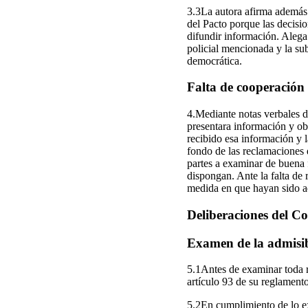
3.3La autora afirma además q
del Pacto porque las decisio
difundir información. Alega 
policial mencionada y la su
democrática.
Falta de cooperación 
4.Mediante notas verbales d
presentara información y ob
recibido esa información y 
fondo de las reclamaciones d
partes a examinar de buena f
dispongan. Ante la falta de 
medida en que hayan sido 
Deliberaciones del C
Examen de la admisi
5.1Antes de examinar toda 
artículo 93 de su reglamento
5.2En cumplimiento de lo exi