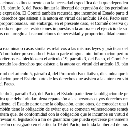
relacionadas directamente con la necesidad específica de la que depend
19, párrafo 3, del Pacto limitar la libertad de expresión de los periodis
 de expresión. El Comité también recuerda que incumbe al Estado parte 
s derechos que asisten a la autora en virtud del artículo 19 del Pacto er
 proporcionadas. Sin embargo, en el presente caso, el Comité observa que
modo en que las restricciones impuestas a la autora en el ejercicio de su 
as con arreglo a las condiciones de necesidad y proporcionalidad enunci
 examinado casos similares relativos a las mismas leyes y prácticas del
Al no haber presentado el Estado parte ninguna otra información pertinen
 criterios establecidos en el artículo 19, párrafo 3, del Pacto, el Comité
erado los derechos que asisten a la autora en virtud del artículo 19, pár
tud del artículo 5, párrafo 4, del Protocolo Facultativo, dictamina que l
ación por el Estado parte de los derechos que asisten a la autora en virt
el Pacto.
culo 2, párrafo 3 a), del Pacto, el Estado parte tiene la obligación de p
ifica que debe brindar plena reparación a las personas cuyos derechos r
uiente, el Estado parte tiene la obligación, entre otras, de conceder un
ambién tiene la obligación de evitar que se cometan vulneraciones semeja
eitera que, de conformidad con la obligación que le incumbe en virtud de
revisar su legislación a fin de garantizar que pueda ejercerse plenamente
esión consagrado en el artículo 19 del Pacto, incluida la libertad de busc