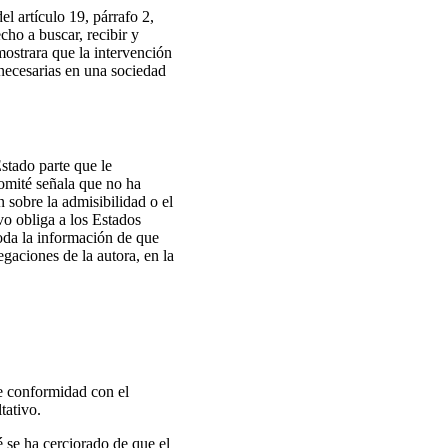
l artículo 19, párrafo 2,
cho a buscar, recibir y
mostrara que la intervención
 necesarias en una sociedad
stado parte que le
omité señala que no ha
sobre la admisibilidad o el
ivo obliga a los Estados
toda la información de que
egaciones de la autora, en la
e conformidad con el
tativo.
é se ha cerciorado de que el