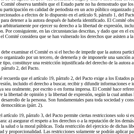
El Comité observa también que el Estado parte no ha demostrado que los
 su participación en calidad de periodista en un acto público organizado 
orcionados a efectos de lo dispuesto en el artículo 9, párrafo 1, del Pact
para detener a la autora después de haberla identificado. El Comité o
 arbitrariamente por ejercer su derecho a la libertad de expresión, inclui
ón. Por consiguiente, en las circunstancias descritas, y dado que en el 
 el Comité considera que se han vulnerado los derechos que asisten a la 
debe examinar el Comité es si el hecho de impedir que la autora partici
ico organizado por un tercero, de detenerla y de imponerle una sanción a
 tipo, constituye una restricción injustificada del derecho de la autora a
 párrafo 2, del Pacto.
é recuerda que el artículo 19, párrafo 2, del Pacto exige a los Estados p
resión, incluido el derecho a buscar, recibir y difundir informaciones e i
 ya sea oralmente, por escrito o en forma impresa. El Comité hace refer
 la libertad de opinión y la libertad de expresión, según la cual ambas
o desarrollo de la persona. Son fundamentales para toda sociedad y const
 democráticas (párr. 2).
 artículo 19, párrafo 3, del Pacto permite ciertas restricciones solo si 
para: a) asegurar el respeto a los derechos o a la reputación de los demás
la salud o la moral públicas. Toda restricción del ejercicio de dichas lib
idad y proporcionalidad. Las restricciones solamente se podrán aplicar pa