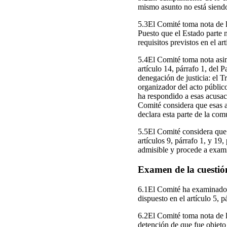
mismo asunto no está siend
5.3El Comité toma nota de la
Puesto que el Estado parte 
requisitos previstos en el ar
5.4El Comité toma nota asim
artículo 14, párrafo 1, del 
denegación de justicia: el Tr
organizador del acto públic
ha respondido a esas acusaci
Comité considera que esas a
declara esta parte de la com
5.5El Comité considera que 
artículos 9, párrafo 1, y 19
admisible y procede a exami
Examen de la cuestió
6.1El Comité ha examinado la
dispuesto en el artículo 5, p
6.2El Comité toma nota de la
detención de que fue objeto 