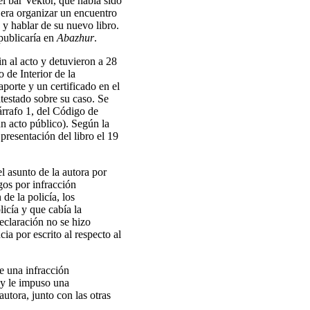
el bar Vektor, que había sido
o era organizar un encuentro
, y hablar de su nuevo libro.
 publicaría en
Abazhur
.
in al acto y detuvieron a 28
 de Interior de la
porte y un certificado en el
atestado sobre su caso. Se
párrafo 1, del Código de
un acto público). Según la
presentación del libro el 19
l asunto de la autora por
gos por infracción
de la policía, los
licía y que cabía la
declaración no se hizo
ia por escrito al respecto al
e una infracción
s y le impuso una
utora, junto con las otras