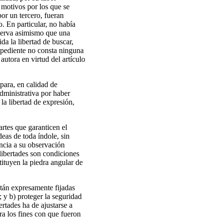
 motivos por los que se
por un tercero, fueran
o. En particular, no había
bserva asimismo que una
da la libertad de buscar,
expediente no consta ninguna
autora en virtud del artículo
para, en calidad de
dministrativa por haber
 la libertad de expresión,
artes que garanticen el
deas de toda índole, sin
encia a su observación
 libertades son condiciones
ituyen la piedra angular de
están expresamente fijadas
; y b) proteger la seguridad
ertades ha de ajustarse a
ra los fines con que fueron