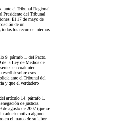
ki ante el Tribunal Regional
al Presidente del Tribunal
isiones. El 17 de mayo de
ncoación de un
, todos los recursos internos
lo 9, párrafo 1, del Pacto.
 39 de la Ley de Medios de
esentes en cualquier
a escribir sobre esos
licía ante el Tribunal del
ria y que el verdadero
el artículo 14, párrafo 1,
enegación de justicia.
19 de agosto de 2007 (que se
sin aducir motivo alguno.
ro en el marco de su labor