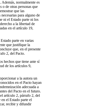
en. Además, normalmente es
tas o de otras personas que
demostrar que las
an necesarias para alguno de
 ni el Estado parte ni los
derecho a la libertad de
adas en el artículo 19,
 Estado parte en varias
te que justifique la
 concluye que, en el presente
rafo 2, del Pacto.
os hechos que tiene ante sí
ud de los artículos 9,
roporcionar a la autora un
econocidos en el Pacto hayan
a indemnización adecuada a
ntes del Pacto en el futuro.
l artículo 2, párrafo 2, del
 en el Estado parte el
ar, recibir y difundir