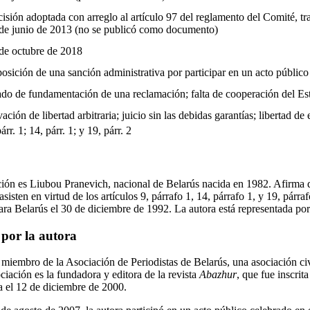
isión adoptada con arreglo al artículo 97 del reglamento del Comité, tra
de junio de 2013 (no se publicó como documento)
de octubre de 2018
osición de una sanción administrativa por participar en un acto público
do de fundamentación de una reclamación; falta de cooperación del Es
vación de libertad arbitraria; juicio sin las debidas garantías; libertad de
párr. 1; 14, párr. 1; y 19, párr. 2
ión es Liubou Pranevich, nacional de Belarús nacida en 1982. Afirma q
sisten en virtud de los artículos 9, párrafo 1, 14, párrafo 1, y 19, párra
para Belarús el 30 de diciembre de 1992. La autora está representada po
 por la autora
 miembro de la Asociación de Periodistas de Belarús, una asociación civ
iación es la fundadora y editora de la revista
Abazhur
, que fue inscrita
a el 12 de diciembre de 2000.