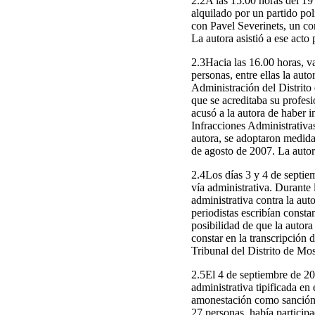
2.2A las 15.00 horas del 19 
alquilado por un partido pol
con Pavel Severinets, un con
La autora asistió a ese acto 
2.3Hacia las 16.00 horas, va
personas, entre ellas la aut
Administración del Distrito 
que se acreditaba su profesi
acusó a la autora de haber i
Infracciones Administrativa
autora, se adoptaron medidas
de agosto de 2007. La autora
2.4Los días 3 y 4 de septie
vía administrativa. Durante 
administrativa contra la auto
periodistas escribían consta
posibilidad de que la autora
constar en la transcripción 
Tribunal del Distrito de Mo
2.5El 4 de septiembre de 20
administrativa tipificada en
amonestación como sanción a
27 personas, había participa