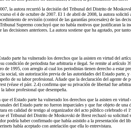
07, la autora recurrió la decisión del Tribunal del Distrito de Moskovs
ecurso el 4 de octubre de 2007. El 1 de abril de 2008, la autora solicitó 
cedimiento de revisión (control de las garantías procesales) de las dec
 Tribunal Supremo concluyó que no había motivos que justificaran la i
 las decisiones anteriores. La autora sostiene que ha agotado, por tanto
stado parte ha vulnerado los derechos que la asisten en virtud del artícu
u condición de periodista fue arbitraria e ilegal. Se remite al artículo
 de 1995, con arreglo al cual los periodistas tienen derecho a estar pr
a social, sin autorización previa de las autoridades del Estado parte, y 
peño de su labor profesional. Añade que la declaración del agente de po
st (véase el párr. 2.4) confirma que su privación de libertad fue arbitra
 la labor profesional que desempeña.
que el Estado parte ha vulnerado los derechos que la asisten en virtud d
bunales del Estado parte no fueron imparciales y que fue objeto de una d
tara en calidad de testigo al organizador del acto público celebrado el 
ue el Tribunal del Distrito de Moskovski de Brest rechazó su solicitud 
dor podría haber confirmado que había asistido a la presentación del lib
rinets había aceptado con antelación que ella lo entrevistara.