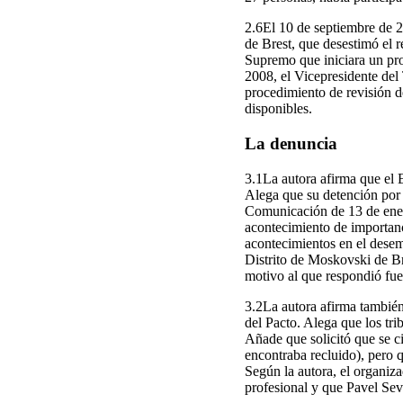
2.6El 10 de septiembre de 20
de Brest, que desestimó el r
Supremo que iniciara un pro
2008, el Vicepresidente del
procedimiento de revisión de
disponibles.
La denuncia
3.1La autora afirma que el E
Alega que su detención por s
Comunicación de 13 de enero
acontecimiento de importanci
acontecimientos en el desem
Distrito de Moskovski de Bre
motivo al que respondió fue
3.2La autora afirma también 
del Pacto. Alega que los tri
Añade que solicitó que se ci
encontraba recluido), pero q
Según la autora, el organiza
profesional y que Pavel Seve