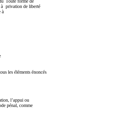
du
Toute forme de
 à
privation de liberté
e à
e
 tous les éléments énoncés
tion, l’appui ou
 Code pénal, comme