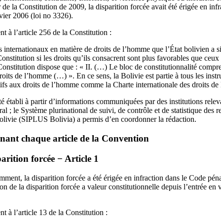
 de la Constitution de 2009, la disparition forcée avait été érigée en in
vier 2006 (loi no 3326).
t à l’article 256 de la Constitution :
nts internationaux en matière de droits de l’homme que l’État bolivien a s
 Constitution si les droits qu’ils consacrent sont plus favorables que ceu
 Constitution dispose que : « II. (…) Le bloc de constitutionnalité compre
droits de l’homme (…) ». En ce sens, la Bolivie est partie à tous les inst
atifs aux droits de l’homme comme la Charte internationale des droits d
 établi à partir d’informations communiquées par des institutions relev
ctoral ; le Système plurinational de suivi, de contrôle et de statistique de
olivie (SIPLUS Bolivia) a permis d’en coordonner la rédaction.
nant chaque article de la Convention
parition forcée − Article 1
nt, la disparition forcée a été érigée en infraction dans le Code péna
ion de la disparition forcée a valeur constitutionnelle depuis l’entrée en
 à l’article 13 de la Constitution :