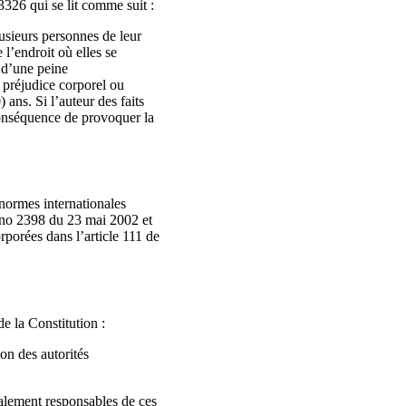
3326 qui se lit comme suit :
usieurs personnes de leur
 l’endroit où elles se
e d’une peine
 préjudice corporel ou
ans. Si l’auteur des faits
 conséquence de provoquer la
 normes internationales
oi no 2398 du 23 mai 2002 et
orporées dans l’article 111 de
e la Constitution :
ion des autorités
énalement responsables de ces