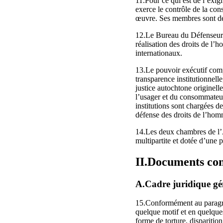
11.Pour ce qui est de l’exigi
exerce le contrôle de la cons
œuvre. Ses membres sont dési
12.Le Bureau du Défenseur du
réalisation des droits de l’h
internationaux.
13.Le pouvoir exécutif compt
transparence institutionnell
justice autochtone originell
l’usager et du consommateur 
institutions sont chargées d
défense des droits de l’hom
14.Les deux chambres de l’
multipartite et dotée d’une 
II.Documents con
A.Cadre juridique géné
15.Conformément au paragrap
quelque motif et en quelques 
forme de torture, disparitio