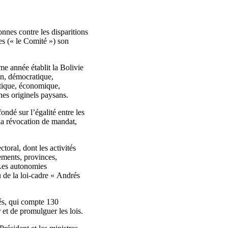
onnes contre les disparitions
es (« le Comité ») son
e année établit la Bolivie
ain, démocratique,
litique, économique,
ones originels paysans.
ndé sur l’égalité entre les
 la révocation de mandat,
ctoral, dont les activités
tements, provinces,
 Les autonomies
u de la loi-cadre « Andrés
és, qui compte 130
et de promulguer les lois.