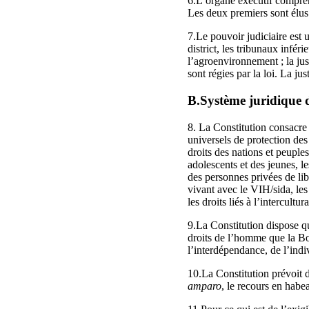
6.L’organe exécutif comprend
Les deux premiers sont élus 
7.Le pouvoir judiciaire est 
district, les tribunaux infér
l’agroenvironnement ; la jus
sont régies par la loi. La ju
B.Système juridique 
8. La Constitution consacre 
universels de protection des 
droits des nations et peuple
adolescents et des jeunes, le
des personnes privées de libe
vivant avec le VIH/sida, les
les droits liés à l’intercultura
9.La Constitution dispose qu
droits de l’homme que la Boli
l’interdépendance, de l’indiv
10.La Constitution prévoit d
amparo
, le recours en habea