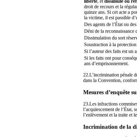
liberté
, et
dissimule ou ref
droit de recours et la régu
quinze ans. Si cet acte a p
la victime, il est passible
Des agents de l’État ou des
Déni de la reconnaissance de
Dissimulation du sort réser
Soustraction à la protection 
Si l’auteur des faits est un 
Si les faits ont pour conséq
ans d’emprisonnement.
22.L’incrimination pénale de
dans la Convention, confor
Mesures d’enquête sur 
23.Les infractions commises
l’acquiescement de l’État, s
l’enlèvement et la traite et le
Incrimination de la di