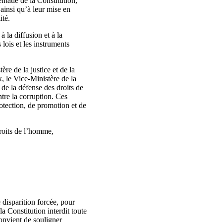
rématie de la Constitution,
, ainsi qu’à leur mise en
ité.
 la diffusion et à la
 lois et les instruments
re de la justice et de la
x, le Vice-Ministère de la
 de la défense des droits de
ntre la corruption. Ces
otection, de promotion et de
roits de l’homme,
disparition forcée, pour
a Constitution interdit toute
convient de souligner