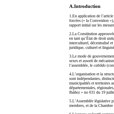
A.Introduction
1.En application de l’articl
forcées (« la Convention »),
rapport initial sur les mesu
2.La Constitution approuvée
en tant qu’État de droit uni
interculturel, décentralisé 
juridique, culturel et lingui
3.Le mode de gouvernement ad
sexes et assorti de mécanism
l’assemblée, le
cabildo
(cons
4.L’organisation et la structu
sont indépendantes, distinct
municipalités et territoires
départementales, régionales,
Ibáñez » no 031 du 19 juille
5.L’Assemblée législative p
membres, et de la Chambre d