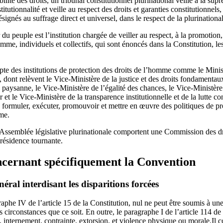
bilité des droits, un tribunal constitutionnel plurinational veille à la sup
titutionnalité et veille au respect des droits et garanties constitutionnels
gnés au suffrage direct et universel, dans le respect de la plurinational
 peuple est l’institution chargée de veiller au respect, à la promotion, à
omme, individuels et collectifs, qui sont énoncés dans la Constitution, les
e des institutions de protection des droits de l’homme comme le Ministè
e, dont relèvent le Vice-Ministère de la justice et des droits fondamentau
e paysanne, le Vice-Ministère de l’égalité des chances, le Vice-Ministère
et le Vice-Ministère de la transparence institutionnelle et de la lutte co
e formuler, exécuter, promouvoir et mettre en œuvre des politiques de pr
me.
Assemblée législative plurinationale comportent une Commission des d
présidence tournante.
cernant spécifiquement la Convention
ral interdisant les disparitions forcées
he IV de l’article 15 de la Constitution, nul ne peut être soumis à une 
circonstances que ce soit. En outre, le paragraphe I de l’article 114 de l
n, internement, contrainte, extorsion, et violence physique ou morale.Il 