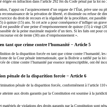
é érigée en infraction dans l’article 292
bis
du Code pénal par la loi no 
ation, l’appui ou l’acquiescement d’un organe de l’État, prive une ou pl
a reconnaissance de la privation de liberté, et dissimule ou refuse de dire
exercice du droit de recours et la régularité de la procédure, est passibl
) à quinze (15) ans. Si cet acte a pour conséquence d’infliger un grave
il est passible d’une peine d’emprisonnement de quinze (15) à vingt (20) 
st passible de la peine maximale majorée d’un tiers. Si les faits ont pour
e encourue est de trente (30) ans d’emprisonnement ».
 en tant que crime contre l’humanité − Article 5
inition de la disparition forcée en tant que crime contre l’humanité, les
Rome de la Cour pénale internationale, que la Bolivie a ratifié par la l
orcée de crime contre l’humanité par essence imprescriptible, ont été inc
on pénale de la disparition forcée − Article 6
imination pénale de la disparition forcée, conformément à l’article 110 d
 atteinte aux droits garantis par la Constitution est soumise à la juridict
 et matériels de violations des droits garantis par la Constitution sont p