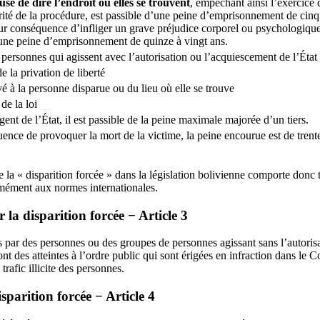
use de dire l’endroit où elles se trouvent
, empêchant ainsi l’exercice 
larité de la procédure, est passible d’une peine d’emprisonnement de cinq
our conséquence d’infliger un grave préjudice corporel ou psychologiqu
 d’une peine d’emprisonnement de quinze à vingt ans.
 personnes qui agissent avec l’autorisation ou l’acquiescement de l’État
 la privation de liberté
vé à la personne disparue ou du lieu où elle se trouve
de la loi
agent de l’État, il est passible de la peine maximale majorée d’un tiers.
uence de provoquer la mort de la victime, la peine encourue est de trent
 la « disparition forcée » dans la législation bolivienne comporte donc
mément aux normes internationales.
la disparition forcée − Article 3
 par des personnes ou des groupes de personnes agissant sans l’autorisa
ont des atteintes à l’ordre public qui sont érigées en infraction dans le
 trafic illicite des personnes.
sparition forcée − Article 4