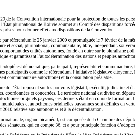
e 29 de la Convention internationale pour la protection de toutes les pers
 l’État plurinational de Bolivie soumet au Comité des disparitions forcé
res prises pour donner effet aux dispositions de la Convention.
 par référendum le 25 janvier 2009 et promulguée le 7 février de la mêm
taire et social, plurinational, communautaire, libre, indépendant, souver
et comportant des entités autonomes, fondé en outre sur le pluralisme po
stique et garantissant l’autodétermination des nations et peuples autocht
opté est démocratique, participatif, représentatif et communautaire, fo
es participatifs comme le référendum, l’initiative législative citoyenne,
eil communautaire autochtone) et la consultation préalable.
re de l’État reposent sur les pouvoirs législatif, exécutif, judiciaire et éle
es, coordonnées et concertées. Le territoire national est divisé en dépar
 autochtones originels paysans, ces derniers étant en cours de formation.
 municipales et autochtones originelles paysannes sont définies en vert
t 2010 relative aux autonomies et à la décentralisation.
lurinationale, organe bicaméral, est composée de la Chambre des déput
es sénateurs, qui en compte 36, et a pour principale fonction d’adopter 