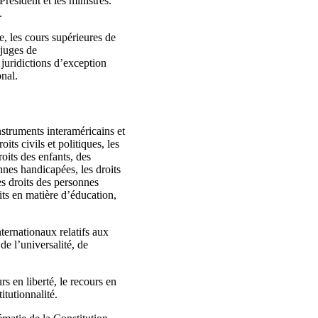
résident et les ministres.
.
e, les cours supérieures de
 juges de
 juridictions d’exception
onal.
nstruments interaméricains et
ts civils et politiques, les
oits des enfants, des
onnes handicapées, les droits
les droits des personnes
its en matière d’éducation,
ternationaux relatifs aux
de l’universalité, de
s en liberté, le recours en
itutionnalité.