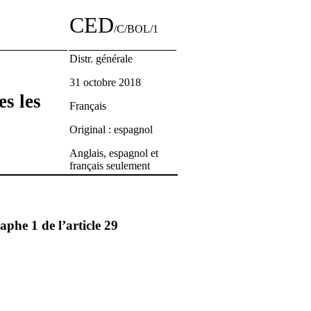
CED
/C/BOL/1
Distr. générale
31 octobre 2018
es les
Français
Original : espagnol
Anglais, espagnol et
français seulement
phe 1 de l’article 29