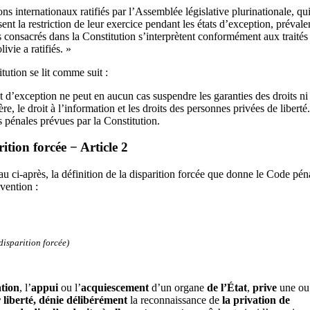
ons internationaux ratifiés par l’Assemblée législative plurinationale, qui
ent la restriction de leur exercice pendant les états d’exception, prévale
rs consacrés dans la Constitution s’interprètent conformément aux traités 
vie a ratifiés. »
tution se lit comme suit :
at d’exception ne peut en aucun cas suspendre les garanties des droits ni
re, le droit à l’information et les droits des personnes privées de liberté
s pénales prévues par la Constitution.
rition forcée − Article 2
 ci-après, la définition de la disparition forcée que donne le Code péna
nvention :
isparition forcée)
ation
, l’
appui
ou l’
acquiescement
d’un organe
de l’État
,
prive
une ou
r liberté, dénie délibérément
la reconnaissance de
la privation de