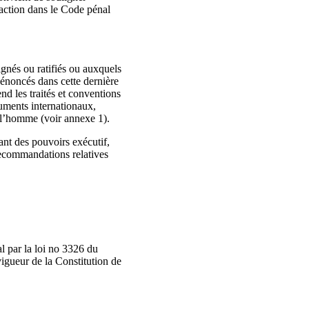
fraction dans le Code pénal
ignés ou ratifiés ou auxquels
x énoncés dans cette dernière
nd les traités et conventions
ruments internationaux,
e l’homme (voir annexe 1).
ant des pouvoirs exécutif,
s recommandations relatives
l par la loi no 3326 du
 vigueur de la Constitution de