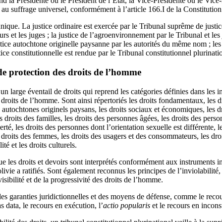
 la Présidente ou le Président de l’État, la Vice-Présidente ou le Vice-P
au suffrage universel, conformément à l’article 166.I de la Constitution
unique. La justice ordinaire est exercée par le Tribunal suprême de justic
ieurs et les juges ; la justice de l’agroenvironnement par le Tribunal et les
tice autochtone originelle paysanne par les autorités du même nom ; les
stice constitutionnelle est rendue par le Tribunal constitutionnel plurinati
de protection des droits de l’homme
un large éventail de droits qui reprend les catégories définies dans les i
droits de l’homme. Sont ainsi répertoriés les droits fondamentaux, les droi
s autochtones originels paysans, les droits sociaux et économiques, les dr
s droits des familles, les droits des personnes âgées, les droits des pers
rté, les droits des personnes dont l’orientation sexuelle est différente, 
 droits des femmes, les droits des usagers et des consommateurs, les dro
lité et les droits culturels.
e les droits et devoirs sont interprétés conformément aux instruments in
vie a ratifiés. Sont également reconnus les principes de l’inviolabilité, 
isibilité et de la progressivité des droits de l’homme.
es garanties juridictionnelles et des moyens de défense, comme le recour
s data, le recours en exécution, l’
actio popularis
et le recours en inconst