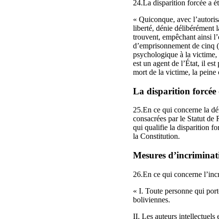
24.La disparition forcée a ét
« Quiconque, avec l’autoris
liberté, dénie délibérément l
trouvent, empêchant ainsi l’
d’emprisonnement de cinq (5
psychologique à la victime, 
est un agent de l’État, il e
mort de la victime, la pein
La disparition forcée
25.En ce qui concerne la déf
consacrées par le Statut de 
qui qualifie la disparition f
la Constitution.
Mesures d’incriminati
26.En ce qui concerne l’incr
« I. Toute personne qui porte
boliviennes.
II. Les auteurs intellectuels