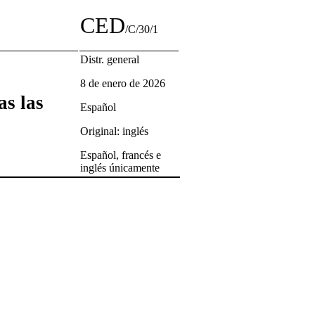
CED
/C/30/1
Distr. general
8 de enero de 2026
as las
Español
Original: inglés
Español, francés e
inglés únicamente