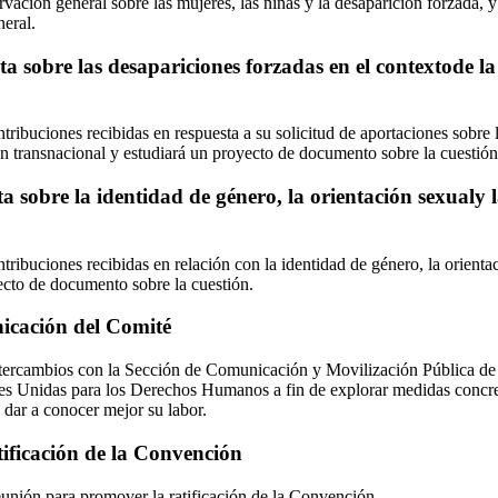
rvación general sobre las mujeres, las niñas y la desaparición forzada,
eral.
a sobre las desapariciones forzadas en el contextode la
ribuciones recibidas en respuesta a su solicitud de aportaciones sobre 
ón transnacional y estudiará un proyecto de documento sobre la cuestión
a sobre la identidad de género, la orientación sexualy 
ribuciones recibidas en relación con la identidad de género, la orienta
ecto de documento sobre la cuestión.
nicación del Comité
tercambios con la Sección de Comunicación y Movilización Pública de 
s Unidas para los Derechos Humanos a fin de explorar medidas concret
 dar a conocer mejor su labor.
tificación de la Convención
unión para promover la ratificación de la Convención.