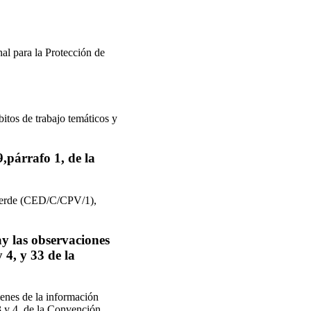
al para la Protección de
itos de trabajo temáticos y
9,párrafo 1, de la
o Verde (CED/C/CPV/1),
ay las observaciones
 4, y 33 de la
menes de la información
3 y 4, de la Convención