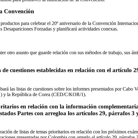
 la Convención
 productos para celebrar el 20º aniversario de la Convención Internacion
as Desapariciones Forzadas y planificará actividades conexas.
er otro asunto que guarde relación con sus métodos de trabajo, sus ámb
 de cuestiones establecidas en relación con el artículo 2
bará las listas de cuestiones sobre los informes presentados por Cab
 y la República de Corea (CED/C/KOR/1).
oritarios en relación con la información complementari
tados Partes con arregloa los artículos 29, párrafos 3 y
ración de listas de temas prioritarios en relación con los próximos exá
aciones presentadas por Colombia con arreglo al artículo 29, párrafos 