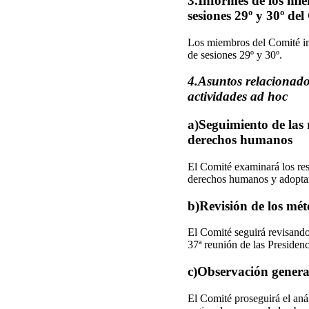
3.Informes de los mie
sesiones 29º y 30º de
Los miembros del Comité inf
de sesiones 29º y 30º.
4.Asuntos relacionados
actividades ad hoc
a)Seguimiento de las 
derechos humanos
El Comité examinará los resu
derechos humanos y adoptará
b)Revisión de los mé
El Comité seguirá revisando
37ª reunión de las Presiden
c)Observación general
El Comité proseguirá el anál