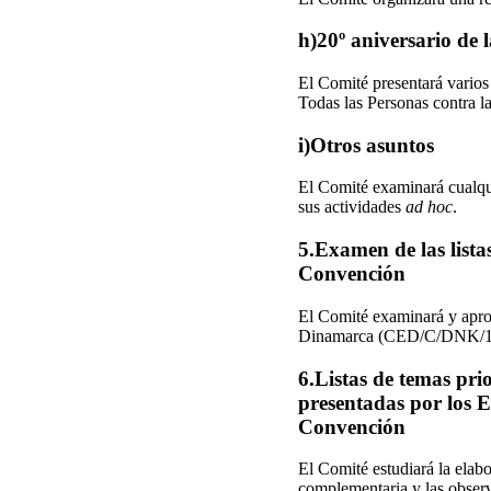
h)20º aniversario de
El Comité presentará varios
Todas las Personas contra l
i)Otros asuntos
El Comité examinará cualqui
sus actividades
ad hoc
.
5.Examen de las listas
Convención
El Comité examinará y apro
Dinamarca (CED/C/DNK/1)
6.Listas de temas pri
presentadas por los Es
Convención
El Comité estudiará la elabo
complementaria y las observ