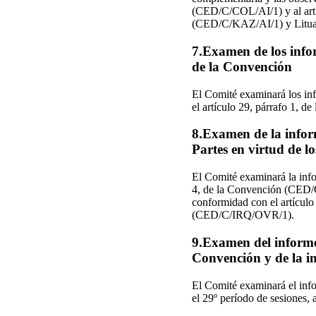
(CED/C/COL/AI/1) y al artí
(CED/C/KAZ/AI/1) y Lituani
7.Examen de los infor
de la Convención
El Comité examinará los 
el artículo 29, párrafo 1, d
8.Examen de la infor
Partes en virtud de lo
El Comité examinará la info
4, de la Convención (CED/C
conformidad con el artículo
(CED/C/IRQ/OVR/1).
9.Examen del informe 
Convención y de la i
El Comité examinará el info
el 29º período de sesiones, 