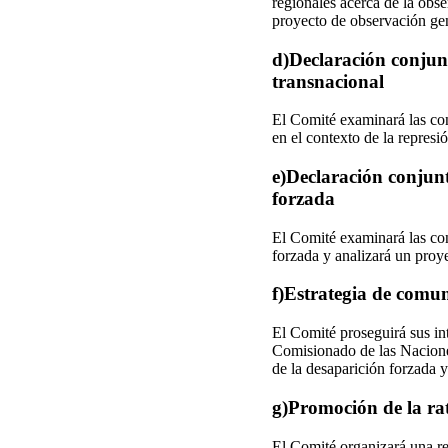
regionales acerca de la obse
proyecto de observación gen
d)Declaración conjunt
transnacional
El Comité examinará las cont
en el contexto de la represi
e)Declaración conjunt
forzada
El Comité examinará las cont
forzada y analizará un proy
f)Estrategia de comu
El Comité proseguirá sus in
Comisionado de las Nacione
de la desaparición forzada y
g)Promoción de la ra
El Comité organizará una re