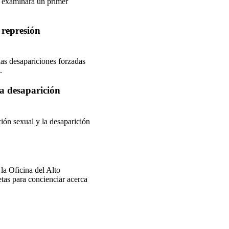
 y examinará un primer
 represión
las desapariciones forzadas
.
la desaparición
ción sexual y la desaparición
la Oficina del Alto
as para concienciar acerca