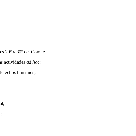
nes 29º y 30º del Comité.
as actividades
ad hoc
:
e derechos humanos;
al;
;