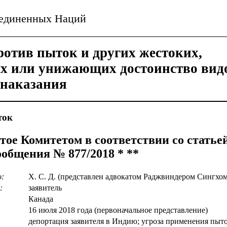
ъединенных Наций
отив пыток и других жестоких,
ых или унижающих достоинство вид
 наказания
ток
тое Комитетом в соответствии со статье
ообщения № 877/2018 * **
о:
Х. С. Д. (представлен адвокатом Раджвиндером Сингхо
:
заявитель
Канада
16 июля 2018 года (первоначальное представление)
депортация заявителя в Индию; угроза применения пыт