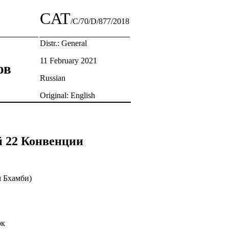
CAT
/C/70/D/877/2018
Distr.: General
11 February 2021
ов
Russian
Original: English
й 22 Конвенции
м Бхамби)
ок