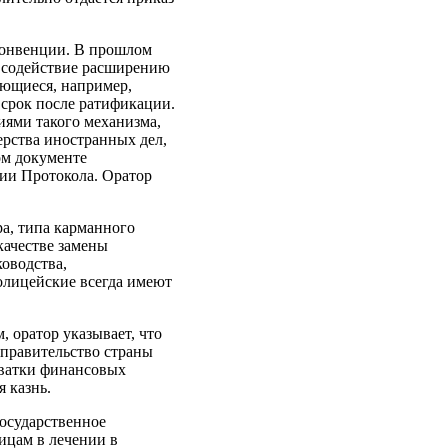
Конвенции. В прошлом
о содействие расширению
ающиеся, например,
срок после ратификации.
иями такого механизма,
ерства иностранных дел,
ом документе
ии Протокола. Оратор
а, типа карманного
качестве замены
ководства,
олицейские всегда имеют
 оратор указывает, что
 правительство страны
хватки финансовых
 казнь.
осударственное
лицам в лечении в