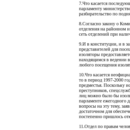
7.Что касается последую
парламенту министерство,
разбирательство по подн
8.Согласно закону о Ком
отделения на районном и
сеть отделений при нал
9.И в конституции, и в з
представителей для посе
изоляторы предоставляет
находящимся в ведении в
любого посещения изолят
10.Что касается неофици
то в период 1997‑2000 го
предместья. Поскольку и
преступников, спецслужб
лиц можно было бы изоли
парламенте ежегодного д
вопросы на эту тему, за
достаточном для обеспеч
постепенно пришлось отк
11.Отдел по правам чело