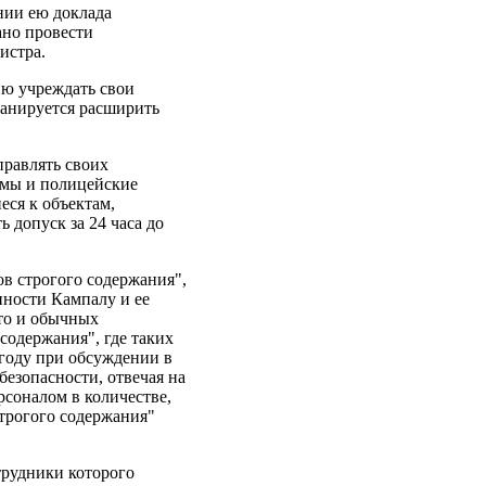
нии ею доклада
ано провести
истра.
ию учреждать свои
ланируется расширить
правлять своих
ьмы и полицейские
еся к объектам,
 допуск за 24 часа до
ов строгого содержания",
нности Кампалу и ее
что и обычных
содержания", где таких
 году при обсуждении в
езопасности, отвечая на
рсоналом в количестве,
строгого содержания"
трудники которого