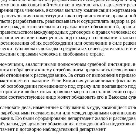
мму по правозащитной тематике; представлять в парламент рек
рения прав человека, включая выплату компенсации жертвам на
странять знания о конституции как о первоисточнике права и по
ельств; разрабатывать, реализовывать и осуществлять надзор за 
ие граждан относительно их гражданских обязанностей, прав и 
равительством международных договоров о правах человека; о
ограничения или помещенных под стражу на основании закона 
остановления об их освобождении или оставлении в силе решен
чески публиковать доклады о результатах своей деятельности и 
ожении с правами человека и свободами в стране.
номочиями, аналогичными полномочиям судебной инстанции, в 
ания и обращения к нему с требованием представить всевозмо
ей отношение к расследованию. За отказ от выполнения приказ
жет понести наказание. Если Комиссия устанавливает факт нару
з об освобождении помещенного под стражу или подпавшего под
и принятии любых иных правовых мер по восстановлению справ
азом соответствующее лицо может обжаловать его в Высоком суд
сследовать дела, намеченные к слушанию в суде, касающиеся о
и зарубежными государствами или международными организация
вания. Ею были сформированы департамент жалоб и расследова
буналам, департамент образования, исследований и подготовки 
тамент и договорно-наблюдательный департамент.