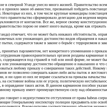
ие в северной Уганде унесло много жизней. Правительство всем
и приняло закон об амнистии, призванный побудить повстанцев
м. Некоторые из них, в том числе крупные командиры повстанцев
того правительство сформировало делегацию для ведения мирны
клоняются от контактов. Все же, верное своему конституционн
равительство порою не имеет иного выхода, кроме как отражать
нда) отмечает, что не может быть никаких обстоятельств, оп
еловечных или унижающих достоинство видов обращения и нака
пытки, содержатся также в законе о борьбе с терроризмом и зак
в, принятых парламентом, нет конкретного упоминания о прика
 сотрудникам правоохранительных органов розданы карманные по
цо, содержащееся под стражей в той или иной форме, не может б
му или унижающему достоинство обращению и наказанию и что с
новаться любому приказу о совершении таких действий. Никому 
нов не позволено совершать какие-либо акты пыток и жестоког
ми, и ни один из них не вправе ссылаться на приказы начальств
р, на состояние войны или ее угрозу, политическую нестабильно
 в оправдание таких актов. В данном карманном пособии указано
авному приказу имеет преимущественную силу над обязанностью
ции говорит о недопустимости отступления от права habeas corp
вающие Генеральному инспектору полиции предъявить или осво
выполняются. Руководителям соответствующих объектов незамед