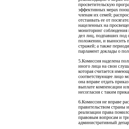
просветительскую програ
эффективных мерах поощ
членам их семей; распро
отстаивать ее от посягат
нацеленных на просвещен
мониторинг соблюдения п
дел лиц, подпавших под 
положении, и выносить п
стражей; а также периоди
парламент доклады о пол
5.Комиссия наделена пол
иного лица на свои слуш
которая считается имеющ
соответствующее лицо мо
она вправе отдать прика
выплате компенсации ил
несогласия с таким прик
6.Комиссия не вправе ра
правительством страны 
реализации права помило
правовым вопросам и три
административный депар