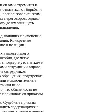
и силами стремится к
 отказаться от борьбы и
, воспользовались этим
х переговоров, однако
ому долгу защищать
 нападения.
равдывающих применение
зания. Конкретные
оне о полиции.
зах вышестоящего
собия, где четко
ыть подвергнуто пыткам и
ами сотрудники вправе,
из сотрудников
о обращения, подстрекать
а или исключительные
сть или иное
, что обязанность не
 повиноваться приказам.
us. Судебные приказы
бодить содержащихся в
лительно отдается приказ