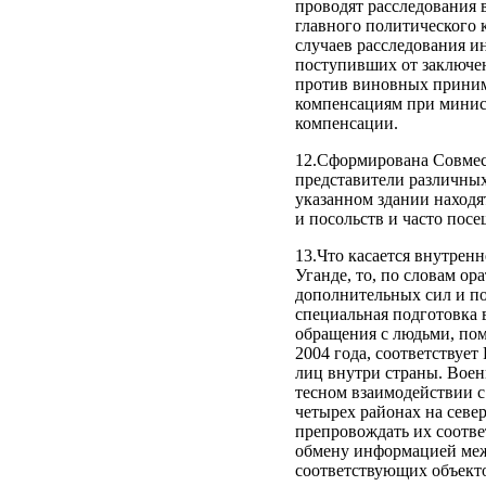
проводят расследования 
главного политического 
случаев расследования 
поступивших от заключе
против виновных приним
компенсациям при минис
компенсации.
12.Сформирована Совмест
представители различны
указанном здании наход
и посольств и часто пос
13.Что касается внутрен
Уганде, то, по словам ор
дополнительных сил и по
специальная подготовка
обращения с людьми, по
2004 года, соответству
лиц внутри страны. Воен
тесном взаимодействии с
четырех районах на севе
препровождать их соотве
обмену информацией меж
соответствующих объект