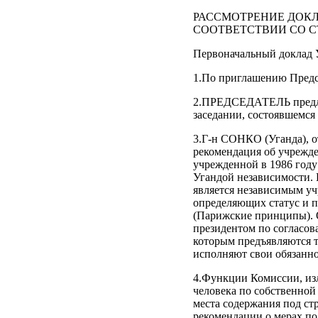
РАССМОТРЕНИЕ ДОК
СООТВЕТСТВИИ СО СТАТ
Первоначальный доклад 
1.По приглашению Предсе
2.ПРЕДСЕДАТЕЛЬ предлаг
заседании, состоявшемся
3.Г-н СОНКО (Уганда), о
рекомендация об учрежд
учрежденной в 1986 году 
Угандой независимости. 
является независимым уч
определяющих статус и 
(Парижские принципы). О
президентом по согласов
которым предъявляются 
исполняют свои обязанно
4.Функции Комиссии, изл
человека по собственной
места содержания под ст
рекомендации о мерах п