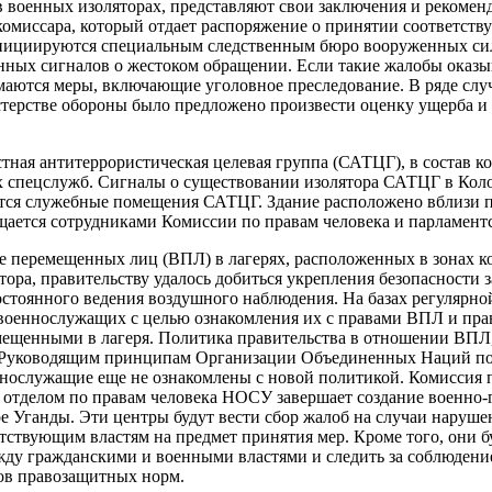
в военных изоляторах, представляют свои заключения и рекоме
комиссара, который отдает распоряжение о принятии соответств
инициируются специальным следственным бюро вооруженных си
нных сигналов о жестоком обращении. Если такие жалобы оказ
аются меры, включающие уголовное преследование. В ряде слу
терстве обороны было предложено произвести оценку ущерба и
ная антитеррористическая целевая группа (САТЦГ), в состав ко
х спецслужб. Сигналы о существовании изолятора САТЦГ в Коло
ятся служебные помещения САТЦГ. Здание расположено вблизи п
ещается сотрудниками Комиссии по правам человека и парламент
не перемещенных лиц (ВПЛ) в лагерях, расположенных в зонах к
атора, правительству удалось добиться укрепления безопасности 
стоянного ведения воздушного наблюдения. На базах регулярно
 военнослужащих с целью ознакомления их с правами ВПЛ и пр
мещенными в лагеря. Политика правительства в отношении ВПЛ,
ет Руководящим принципам Организации Объединенных Наций п
нослужащие еще не ознакомлены с новой политикой. Комиссия п
 отделом по правам человека НОСУ завершает создание военно-
ре Уганды. Эти центры будут вести сбор жалоб на случаи наруше
тствующим властям на предмет принятия мер. Кроме того, они б
ду гражданскими и военными властями и следить за соблюдени
ов правозащитных норм.