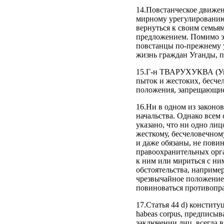
14.Повстанческое движен
мирному урегулированию 
вернуться к своим семья
предложением. Помимо э
повстанцы по-прежнему у
жизнь граждан Уганды, п
15.Г-н ТВАРУХУКВА (Уга
пыток и жестоких, бесч
положения, запрещающие 
16.Ни в одном из законо
начальства. Однако всем
указано, что ни одно ли
жесткому, бесчеловечно
и даже обязаны, не пови
правоохранительных орга
к ним или мириться с ни
обстоятельства, наприме
чрезвычайное положение,
повиноваться противопр
17.Статья 44 d) конститу
habeas corpus, предписы
заключении лиц, всегда 