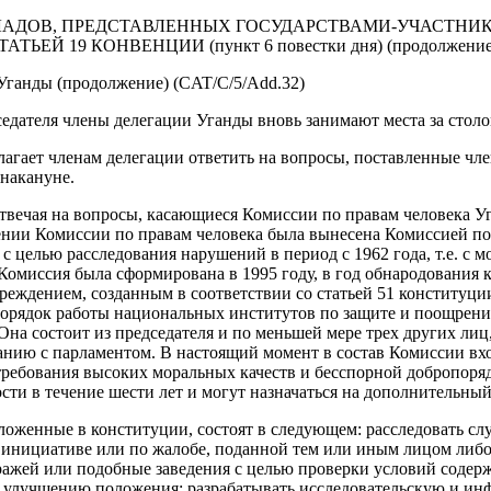
ЛАДОВ, ПРЕДСТАВЛЕННЫХ ГОСУДАРСТВАМИ-УЧАСТНИ
ЬЕЙ 19 КОНВЕНЦИИ (пункт 6 повестки дня) (продолжение
Уганды (продолжение) (CAT/C/5/Add.32)
дателя члены делегации Уганды вновь занимают места за столо
ает членам делегации ответить на вопросы, поставленные чле
 накануне.
твечая на вопросы, касающиеся Комиссии по правам человека Уг
ении Комиссии по правам человека была вынесена Комиссией по
с целью расследования нарушений в период с 1962 года, т.е. с 
Комиссия была сформирована в 1995 году, в год обнародования 
реждением, созданным в соответствии со статьей 51 конституци
порядок работы национальных институтов по защите и поощрени
на состоит из председателя и по меньшей мере трех других лиц
анию с парламентом. В настоящий момент в состав Комиссии вхо
требования высоких моральных качеств и бесспорной добропоря
сти в течение шести лет и могут назначаться на дополнительный
оженные в конституции, состоят в следующем: расследовать сл
 инициативе или по жалобе, поданной тем или иным лицом либо
ражей или подобные заведения с целью проверки условий содер
о улучшению положения; разрабатывать исследовательскую и и