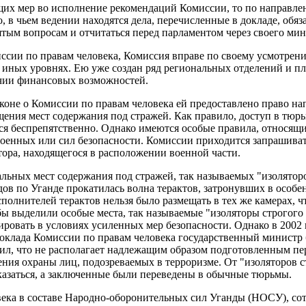
щих мер во исполнение рекомендаций Комиссии, то по направле
 в чьем ведении находятся дела, перечисленные в докладе, обяз
ятым вопросам и отчитаться перед парламентом через своего мин
иссии по правам человека, Комиссия вправе по своему усмотрен
 иных уровнях. Ею уже создан ряд региональных отделений и п
ичии финансовых возможностей.
аконе о Комиссии по правам человека ей предоставлено право на
щения мест содержания под стражей. Как правило, доступ в тюр
ся беспрепятственно. Однако имеются особые правила, относящи
оенных или сил безопасности. Комиссии приходится запрашивать
ора, находящегося в расположении военной части.
альных мест содержания под стражей, так называемых "изолятор
дов по Уганде прокатилась волна терактов, затронувших в особе
сполнителей терактов нельзя было размещать в тех же камерах, 
ы выделили особые места, так называемые "изоляторы строгого 
ровать в условиях усиленных мер безопасности. Однако в 2002
оклада Комиссии по правам человека государственный министр б
явил, что не располагает надлежащим образом подготовленным пе
ения охраны лиц, подозреваемых в терроризме. От "изоляторов 
азаться, а заключенные были переведены в обычные тюрьмы.
века в составе Народно-оборонительных сил Уганды (НОСУ), со