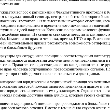
еваемых лиц.
суждается вопрос о ратификации Факультативного протокола к 
лся консультативный семинар, центральной темой которого был
ложениях Протокола. Были высказаны некоторые опасения, кас
 создания национального превентивного механизма в годичный 
тупили с идеей наделения Комиссии по правам человека функц
т подобные задачи. На семинар съехались представители минист
ы, Комиссии по правам человека, прессы, НПО и пр. В итогов
ован настоятельный призыв рассмотреть возможность ратификац
ия в ближайшем будущем.
ркуляры для сотрудников полиции и соответствующая литератур
ека, не являются правовыми документами и не предназначены в 
льства. Правительство рассматривает их как дополнительные ру
е прав человека сотрудниками правоохранительных органов. П
 могут при необходимости воспользоваться им для справки.
нансировании юридической и медицинской помощи заключенным,
 оказания правовой помощи является признанным правом и что
ление юридической помощи всем нуждающимся. Однако из-за не
ическая помощь доступна лишь для лиц, которым грозит смертная
щиеся в медицинской помощи, препровождаются в ближайшее г
для бесплатного лечения. Вместе с тем не было случаев отказа 