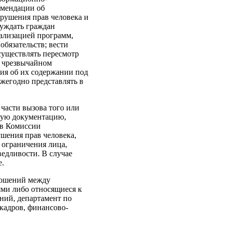
омендации об
рушения прав человека и
буждать граждан
реализацией программ,
обязательств; вести
существлять пересмотр
о чрезвычайном
ия об их содержании под
ежегодно представлять в
части вызова того или
жную документацию,
ов Комиссии
шения прав человека,
 ограничения лица,
едливости. В случае
е.
тношений между
ми либо относящиеся к
ний, департамент по
кадров, финансово-