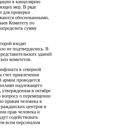
ндации в канцелярию
ующих мер. В ряде
л для проверки
ываются обоснованными,
чаев Комитету по
 определить сумму
торой входят
ло не подтвердились. В
редставительских зданий
ских комитетов.
онфликта в северной
за счет привлечения
й армии проводится
авилами надлежащего
 утвержденная в октябре
о вопросу о перемещении
о правам человека в
гражданских центров в
ния прав человека и
удут содействовать
ем всем персоналом