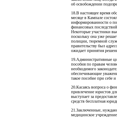
об освобождении подозр
18.В настоящее время об
месяце в Кампале состоя
информированности о по
финансовых последствий
Некоторые участники выс
поскольку она уже решае
полиции, тюремной служб
правительству был адрес
ожидает принятия решен
19.Административные ци
пособия по правам челов
необходимого законодате
обеспечивающие уважени
такое пособие при себе и
20.Касаясь вопроса о фи
привлечение юристов для
выступает за предостав
средств бесплатная юрид
21.Заключенные, нуждаю
медицинское учреждение 