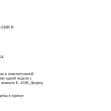
КАМИ В
54.
ны в пояснительной
ние одной недели с
комната Е. 4108, Дворец
дены в единое