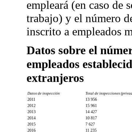
empleará (en caso de s
trabajo) y el número d
inscrito a empleados 
Datos sobre el númer
empleados estableci
extranjeros
Datos de inspección
Total de inspecciones (priva
2011
13 956
2012
15 961
2013
14 427
2014
10 817
2015
7 627
2016
11 235