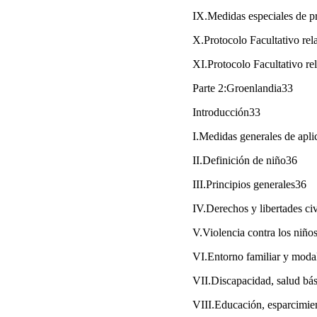
IX.Medidas especiales de p
X.Protocolo Facultativo relat
XI.Protocolo Facultativo rel
Parte 2:Groenlandia33
Introducción33
I.Medidas generales de apl
II.Definición de niño36
III.Principios generales36
IV.Derechos y libertades ci
V.Violencia contra los niño
VI.Entorno familiar y modal
VII.Discapacidad, salud bás
VIII.Educación, esparcimien