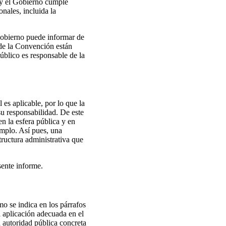
, y el Gobierno cumple
onales, incluida la
Gobierno puede informar de
 de la Convención están
úblico es responsable de la
 es aplicable, por lo que la
u responsabilidad. De este
n la esfera pública y en
jemplo. Así pues, una
ructura administrativa que
sente informe.
o se indica en los párrafos
a aplicación adecuada en el
a autoridad pública concreta