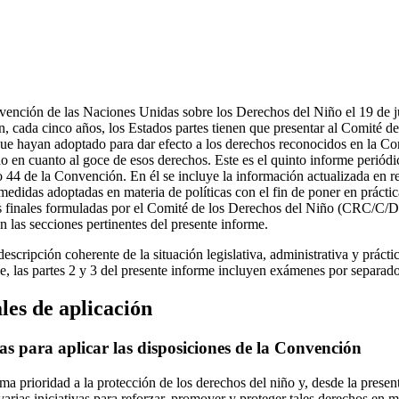
vención de las Naciones Unidas sobre los Derechos del Niño el 19 de ju
n, cada cinco años, los Estados partes tienen que presentar al Comité d
ue hayan adoptado para dar efecto a los derechos reconocidos en la Co
o en cuanto al goce de esos derechos. Este es el quinto informe perió
o 44 de la Convención. En él se incluye la información actualizada en r
 medidas adoptadas en materia de políticas con el fin de poner en práct
es finales formuladas por el Comité de los Derechos del Niño (CRC/C
 las secciones pertinentes del presente informe.
descripción coherente de la situación legislativa, administrativa y prácti
e, las partes 2 y 3 del presente informe incluyen exámenes por separado 
les de aplicación
s para aplicar las disposiciones de la Convención
a prioridad a la protección de los derechos del niño y, desde la presen
varias iniciativas para reforzar, promover y proteger tales derechos en