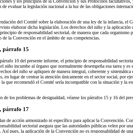
ciones y los principios de la Convención y sus Protocolos facultativos
de evaluar la legislación nacional a la luz de las obligaciones internaci
ndación del Comité sobre la elaboración de una ley de la infancia, el 
evisto elaborar dicha legislación. Los derechos del niño y la aplicación
 principio de responsabilidad sectorial, de manera que cada organismo p
o de la Convención en el ámbito de sus competencias.
, párrafo 15
párrafo 10 del presente informe, el principio de responsabilidad sectorial
del niño incumbe al órgano que normalmente desempeña esa tarea y es s
chos del niño se apliquen de manera integral, coherente y sistemática e
os, en lugar de centrar la atención únicamente en el sector social, por e
la que recomendó el Comité sería incompatible con la situación y la est
ón de los problemas de desigualdad, véanse los párrafos 15 y 16 del pre
, párrafo 17
an de acción armonizado ni específico para aplicar la Convención. Com
ponsabilidad sectorial asegura que las autoridades públicas velen por un
d. Así pues, la aplicación de la Convención no es responsabilidad de un