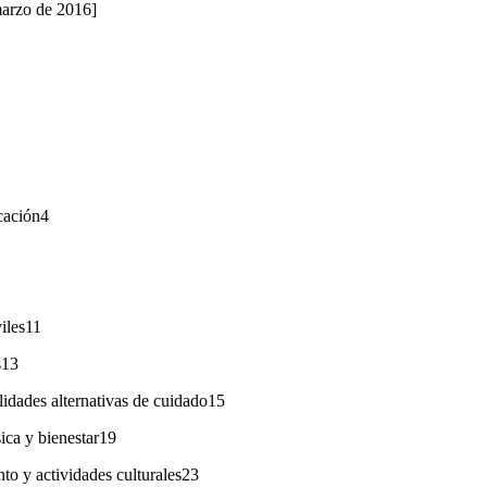
marzo de 2016]
cación4
viles11
s13
idades alternativas de cuidado15
ica y bienestar19
to y actividades culturales23