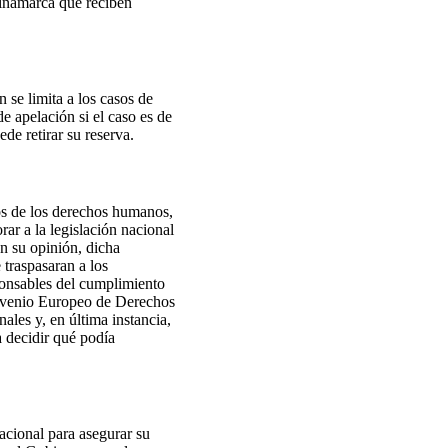
Dinamarca que reciben
 se limita a los casos de
 apelación si el caso es de
de retirar su reserva.
os de los derechos humanos,
ar a la legislación nacional
n su opinión, dicha
 traspasaran a los
ponsables del cumplimiento
onvenio Europeo de Derechos
ales y, en última instancia,
 decidir qué podía
acional para asegurar su