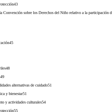
rotección43
la Convención sobre los Derechos del Niño relativo a la participación de
icación45
viles48
s49
idades alternativas de cuidado51
ica y bienestar51
to y actividades culturales54
rotección55