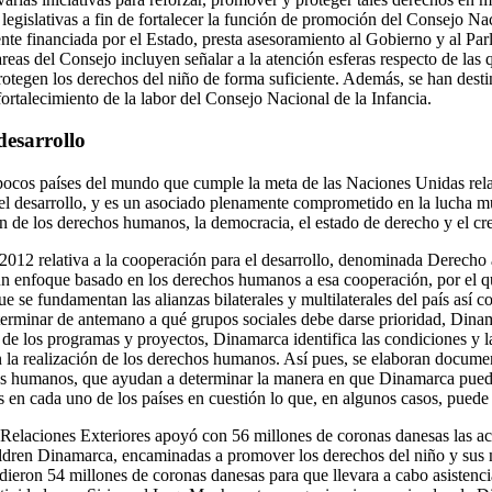
egislativas a fin de fortalecer la función de promoción del Consejo Nac
nte financiada por el Estado, presta asesoramiento al Gobierno y al Par
tareas del Consejo incluyen señalar a la atención esferas respecto de las q
protegen los derechos del niño de forma suficiente. Además, se han dest
ortalecimiento de la labor del Consejo Nacional de la Infancia.
desarrollo
ocos países del mundo que cumple la meta de las Naciones Unidas relati
 el desarrollo, y es un asociado plenamente comprometido en la lucha mu
n de los derechos humanos, la democracia, el estado de derecho y el cre
 2012 relativa a la cooperación para el desarrollo, denominada Derecho
un enfoque basado en los derechos humanos a esa cooperación, por el 
ue se fundamentan las alianzas bilaterales y multilaterales del país así c
terminar de antemano a qué grupos sociales debe darse prioridad, Din
o de los programas y proyectos, Dinamarca identifica las condiciones y l
 la realización de los derechos humanos. Así pues, se elaboran document
os humanos, que ayudan a determinar la manera en que Dinamarca puede
en cada uno de los países en cuestión lo que, en algunos casos, puede i
 Relaciones Exteriores apoyó con 56 millones de coronas danesas las act
ildren Dinamarca, encaminadas a promover los derechos del niño y sus
dieron 54 millones de coronas danesas para que llevara a cabo asistenci