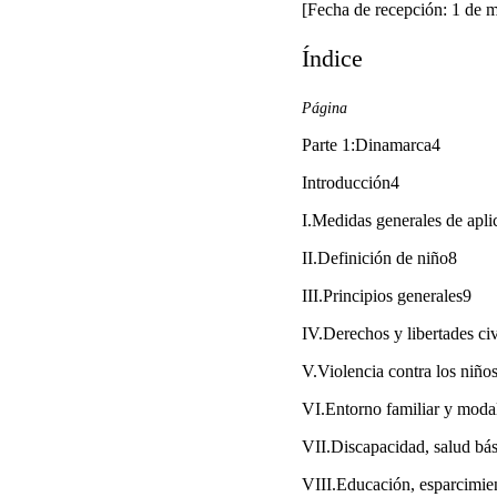
[Fecha de recepción: 1 de 
Índice
Página
Parte 1:Dinamarca4
Introducción4
I.Medidas generales de apli
II.Definición de niño8
III.Principios generales9
IV.Derechos y libertades ci
V.Violencia contra los niño
VI.Entorno familiar y modal
VII.Discapacidad, salud bás
VIII.Educación, esparcimien