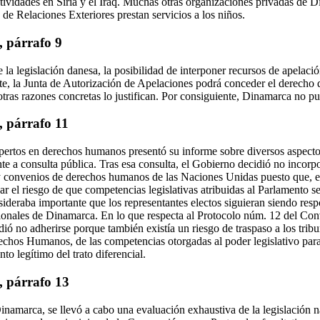
ctividades en Siria y el Iraq. Muchas otras organizaciones privadas de 
de Relaciones Exteriores prestan servicios a los niños.
, párrafo 9
la legislación danesa, la posibilidad de interponer recursos de apelación
, la Junta de Autorización de Apelaciones podrá conceder el derecho de
 otras razones concretas lo justifican. Por consiguiente, Dinamarca no pue
, párrafo 11
pertos en derechos humanos presentó su informe sobre diversos aspect
e a consulta pública. Tras esa consulta, el Gobierno decidió no incorpor
y convenios de derechos humanos de las Naciones Unidas puesto que, e
r el riesgo de que competencias legislativas atribuidas al Parlamento se
sideraba importante que los representantes electos siguieran siendo res
acionales de Dinamarca. En lo que respecta al Protocolo núm. 12 del C
 no adherirse porque también existía un riesgo de traspaso a los tribun
chos Humanos, de las competencias otorgadas al poder legislativo para
o legítimo del trato diferencial.
, párrafo 13
inamarca, se llevó a cabo una evaluación exhaustiva de la legislación n