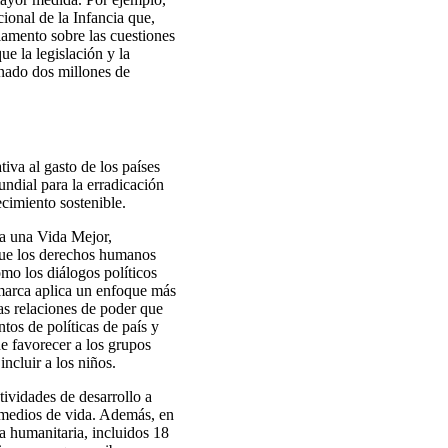
ional de la Infancia que,
lamento sobre las cuestiones
ue la legislación y la
inado dos millones de
va al gasto de los países
ndial para la erradicación
cimiento sostenible.
 a una Vida Mejor,
que los derechos humanos
omo los diálogos políticos
amarca aplica un enfoque más
as relaciones de poder que
os de políticas de país y
 favorecer a los grupos
ncluir a los niños.
ividades de desarrollo a
 medios de vida. Además, en
a humanitaria, incluidos 18