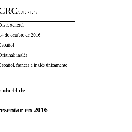
CRC
/C/DNK/5
Distr. general
14 de octubre de 2016
Español
Original: inglés
Español, francés e inglés únicamente
ículo 44 de
resentar en 2016