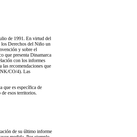
lio de 1991. En virtud del
e los Derechos del Niño un
nvención y sobre el
dico que presenta Dinamarca
elación con los informes
ica las recomendaciones que
/DNK/CO/4). Las
ca que es específica de
de esos territorios.
tación de su último informe
 mayor medida. Por ejemplo,