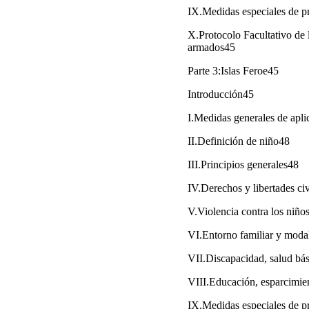
IX.Medidas especiales de p
X.Protocolo Facultativo de 
armados45
Parte 3:Islas Feroe45
Introducción45
I.Medidas generales de apl
II.Definición de niño48
III.Principios generales48
IV.Derechos y libertades ci
V.Violencia contra los niño
VI.Entorno familiar y modal
VII.Discapacidad, salud bás
VIII.Educación, esparcimien
IX.Medidas especiales de p