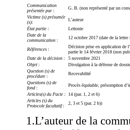
Communication
G. B. (non représenté par un cons
présentée par
:
Victime (s) présumée
L’auteur
(s)
:
État partie
:
Lettonie
Date de la
12 octobre 2017 (date de la lettre i
communication
:
Décision prise en application de 
Références
:
partie le 14 février 2018 (non pu
Date de la décision
:
5 novembre 2021
Objet
:
Divulgation à la défense de dossie
Question (s) de
Recevabilité
procédure
:
Questions (s) de
Procès équitable, présomption d’
fond
:
Articles(s) du Pacte :
14 (par. 1, 2 et 6)
Articles (s) du
2, 3 et 5 (par. 2 b))
Protocole facultatif
:
1.L’auteur de la commu