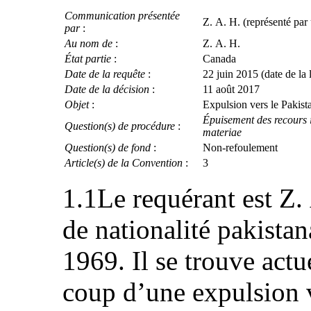
Communication présentée
Z. A. H. (représenté par
par
:
Au nom de
:
Z. A. H.
État partie
:
Canada
Date de la requête
:
22 juin 2015 (date de la le
Date de la décision
:
11 août 2017
Objet
:
Expulsion vers le Pakist
Épuisement des recours i
Question(s) de procédure
:
materiae
Question(s) de fond
:
Non-refoulement
Article(s) de la Convention
:
3
1.1Le requérant est Z
de nationalité pakista
1969. Il se trouve act
coup d’une expulsion v