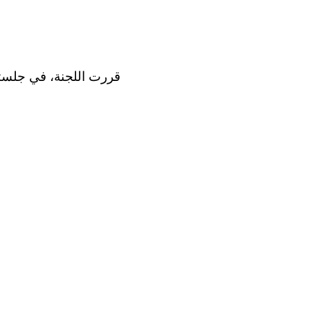
قررت اللجنة، في جلستها المعقودة في 4 تشرين الثاني/