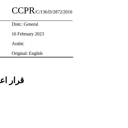
CCPR
/C/136/D/2872/2016
Distr.: General
16 February 2023
Arabic
Original: English
قرار اع