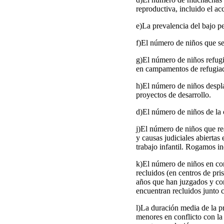
reproductiva, incluido el ac
e)La prevalencia del bajo pe
f)El número de niños que se
g)El número de niños refugia
en campamentos de refugiado
h)El número de niños desplaz
proyectos de desarrollo.
d)El número de niños de la c
j)El número de niños que rea
y causas judiciales abiertas
trabajo infantil. Rogamos in
k)El número de niños en con
recluidos (en centros de pri
años que han juzgados y con
encuentran recluidos junto 
l)La duración media de la pr
menores en conflicto con la