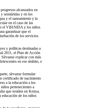
s progresos alcanzados en
s y semiáridas y en los
agua y el saneamiento y la
cular en el caso de las
con el VIH/SIDA y los niños
ara garantizar que el
urbación de los servicios
yes y políticas destinadas a
nal 2011, el Plan de Acción
. Sírvanse explicar con más
adolescentes en ese ámbito, e
 parte, sírvanse formular
un certificado de nacimiento
eso a la educación a los
s niños pertenecientes a
alia que residen en Kenya.
la educación de los niños