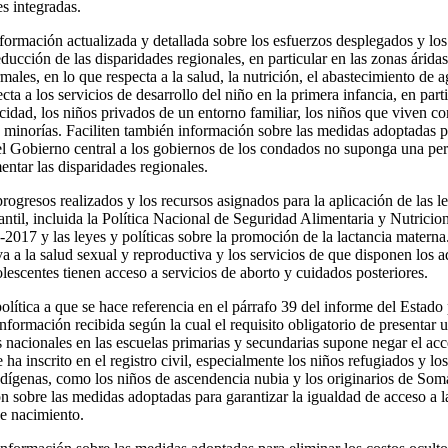
es integradas.
formación actualizada y detallada sobre los esfuerzos desplegados y lo
reducción de las disparidades regionales, en particular en las zonas árida
ales, en lo que respecta a la salud, la nutrición, el abastecimiento de 
ta a los servicios de desarrollo del niño en la primera infancia, en parti
acidad, los niños privados de un entorno familiar, los niños que viven 
a minorías. Faciliten también información sobre las medidas adoptadas p
l Gobierno central a los gobiernos de los condados no suponga una pert
entar las disparidades regionales.
progresos realizados y los recursos asignados para la aplicación de las le
antil, incluida la Política Nacional de Seguridad Alimentaria y Nutricio
2017 y las leyes y políticas sobre la promoción de la lactancia materna
iva a la salud sexual y reproductiva y los servicios de que disponen los 
lescentes tienen acceso a servicios de aborto y cuidados posteriores.
política a que se hace referencia en el párrafo 39 del informe del Estado
nformación recibida según la cual el requisito obligatorio de presentar 
 nacionales en las escuelas primarias y secundarias supone negar el acc
ha inscrito en el registro civil, especialmente los niños refugiados y lo
ndígenas, como los niños de ascendencia nubia y los originarios de Som
ón sobre las medidas adoptadas para garantizar la igualdad de acceso a 
de nacimiento.