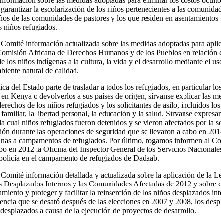
formación sobre las medidas adoptadas para eliminar los costos oculto
 garantizar la escolarización de los niños pertenecientes a las comunid
ños de las comunidades de pastores y los que residen en asentamientos 
s niños refugiados.
 Comité información actualizada sobre las medidas adoptadas para apli
Comisión Africana de Derechos Humanos y de los Pueblos en relación co
 los niños indígenas a la cultura, la vida y el desarrollo mediante el uso
biente natural de calidad.
ica del Estado parte de trasladar a todos los refugiados, en particular lo
n Kenya o devolverlos a sus países de origen, sírvanse explicar las m
erechos de los niños refugiados y los solicitantes de asilo, incluidos los
familiar, la libertad personal, la educación y la salud. Sírvanse expresa
a cual niños refugiados fueron detenidos y se vieron afectados por la s
ión durante las operaciones de seguridad que se llevaron a cabo en 2014
anas a campamentos de refugiados. Por último, rogamos informen al Com
bo en 2012 la Oficina del Inspector General de los Servicios Nacionales
 policía en el campamento de refugiados de Dadaab.
 Comité información detallada y actualizada sobre la aplicación de la L
os Desplazados Internos y las Comunidades Afectadas de 2012 y sobre c
amiento y proteger y facilitar la reinserción de los niños desplazados int
olencia que se desató después de las elecciones en 2007 y 2008, los desp
 desplazados a causa de la ejecución de proyectos de desarrollo.