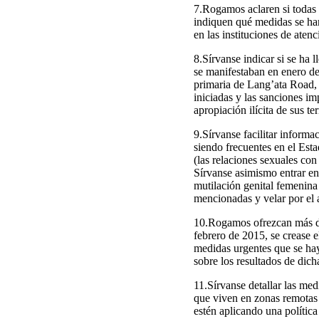
7.Rogamos aclaren si todas l
indiquen qué medidas se han
en las instituciones de aten
8.Sírvanse indicar si se ha 
se manifestaban en enero de 
primaria de Lang’ata Road, 
iniciadas y las sanciones im
apropiación ilícita de sus t
9.Sírvanse facilitar informa
siendo frecuentes en el Esta
(las relaciones sexuales con
Sírvanse asimismo entrar en
mutilación genital femenina c
mencionadas y velar por el a
10.Rogamos ofrezcan más det
febrero de 2015, se crease 
medidas urgentes que se hay
sobre los resultados de dic
11.Sírvanse detallar las med
que viven en zonas remotas
estén aplicando una polític