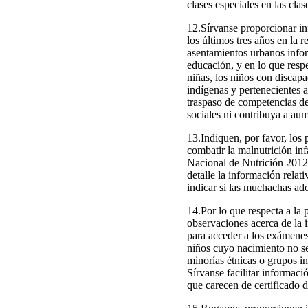
clases especiales en las clas
12.Sírvanse proporcionar in
los últimos tres años en la 
asentamientos urbanos inform
educación, y en lo que respec
niñas, los niños con discap
indígenas y pertenecientes 
traspaso de competencias de
sociales ni contribuya a aum
13.Indiquen, por favor, los 
combatir la malnutrición inf
Nacional de Nutrición 2012-
detalle la información relat
indicar si las muchachas ado
14.Por lo que respecta a la 
observaciones acerca de la i
para acceder a los exámenes
niños cuyo nacimiento no se 
minorías étnicas o grupos i
Sírvanse facilitar informaci
que carecen de certificado 