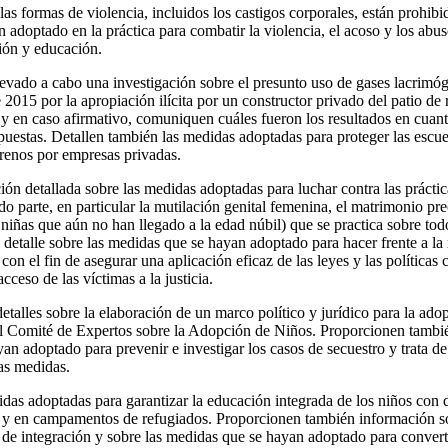
as formas de violencia, incluidos los castigos corporales, están prohibi
 adoptado en la práctica para combatir la violencia, el acoso y los abu
ción y educación.
llevado a cabo una investigación sobre el presunto uso de gases lacrimó
2015 por la apropiación ilícita por un constructor privado del patio de 
y en caso afirmativo, comuniquen cuáles fueron los resultados en cuanto
puestas. Detallen también las medidas adoptadas para proteger las escue
errenos por empresas privadas.
ción detallada sobre las medidas adoptadas para luchar contra las prácti
do parte, en particular la mutilación genital femenina, el matrimonio pr
 niñas que aún no han llegado a la edad núbil) que se practica sobre tod
 detalle sobre las medidas que se hayan adoptado para hacer frente a la
on el fin de asegurar una aplicación eficaz de las leyes y las políticas 
cceso de las víctimas a la justicia.
alles sobre la elaboración de un marco político y jurídico para la ado
el Comité de Expertos sobre la Adopción de Niños. Proporcionen tambi
an adoptado para prevenir e investigar los casos de secuestro y trata d
has medidas.
idas adoptadas para garantizar la educación integrada de los niños con 
 y en campamentos de refugiados. Proporcionen también información so
a de integración y sobre las medidas que se hayan adoptado para convert