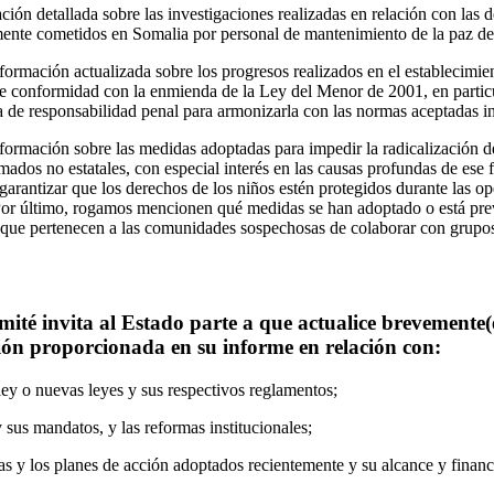
ación detallada sobre las investigaciones realizadas en relación con las
mente cometidos en Somalia por personal de mantenimiento de la paz d
ormación actualizada sobre los progresos realizados en el establecimien
 de conformidad con la enmienda de la Ley del Menor de 2001, en particu
 de responsabilidad penal para armonizarla con las normas aceptadas i
formación sobre las medidas adoptadas para impedir la radicalización de
mados no estatales, con especial interés en las causas profundas de es
garantizar que los derechos de los niños estén protegidos durante las o
 Por último, rogamos mencionen qué medidas se han adoptado o está prev
 que pertenecen a las comunidades sospechosas de colaborar con grupos 
omité invita al Estado parte a que actualice brevemente
ón proporcionada en su informe en relación con:
ey o nuevas leyes y sus respectivos reglamentos;
 sus mandatos, y las reformas institucionales;
as y los planes de acción adoptados recientemente y su alcance y financ