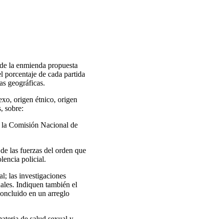
 de la enmienda propuesta
l porcentaje de cada partida
as geográficas.
exo, origen étnico, origen
, sobre:
o la Comisión Nacional de
 de las fuerzas del orden que
lencia policial.
al; las investigaciones
nales. Indiquen también el
concluido en un arreglo
ateria de salud sexual y