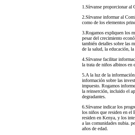
1.Sírvanse proporcionar al
2.Sírvanse informar al Comi
como de los elementos princ
3.Rogamos expliquen los mot
pesar del crecimiento econó
también detalles sobre las m
de la salud, la educación, la
4.Sírvanse facilitar informa
la trata de niños albinos en 
5.A la luz de la información
información sobre las invest
impuesto. Rogamos informen 
la reinserción, incluido el 
degradantes.
6.Sírvanse indicar los progr
los niños que residen en el 
residen en Kenya, y los int
a las comunidades nubia. pe
años de edad.