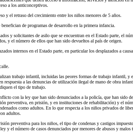
ceso a los anticonceptivos.
so y el retraso del crecimiento entre los niños menores de 5 años.
 benefician de programas de desarrollo en la primera infancia.
dos y solicitantes de asilo que se encuentran en el Estado parte, el nú
s, y el número de ellos que han sido devueltos al país de origen.
ados internos en el Estado parte, en particular los desplazados a causa
alle.
lizan trabajo infantil, incluidas las peores formas de trabajo infantil, y
 en respuesta a las denuncias de utilización ilegal de mano de obra infant
diquen el tipo de trabajo.
flicto con la ley que han sido denunciados a la policía, que han sido d
sión preventiva, en prisión, y en instituciones de rehabilitación) y el 
denados como adultos. En lo que respecta a los niños privados de libert
con adultos.
isión preventiva para los niños, el tipo de condenas y castigos impuestos
 ley y el número de casos denunciados por menores de abusos y malos tr