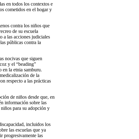
das en todos los contextos e
sos cometidos en el hogar y
genos contra los niños que
recreo de su escuela
 a las acciones judiciales
las públicas contra la
cas nocivas que siguen
ecoz y el “beading”
o en la etnia samburu.
 medicalización de la
con respecto a las prácticas
pción de niños desde que, en
én información sobre las
e niños para su adopción y
discapacidad, incluidos los
bre las escuelas que ya
ir progresivamente las