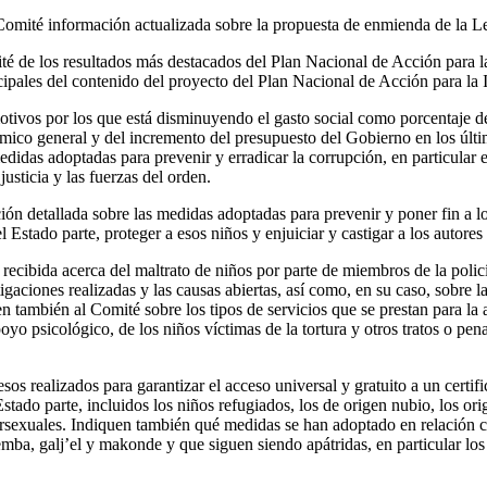
 Comité información actualizada sobre la propuesta de enmienda de la 
té de los resultados más destacados del Plan Nacional de Acción para l
ipales del contenido del proyecto del Plan Nacional de Acción para la
ivos por los que está disminuyendo el gasto social como porcentaje de
mico general y del incremento del presupuesto del Gobierno en los últ
edidas adoptadas para prevenir y erradicar la corrupción, en particular e
 justicia y las fuerzas del orden.
ción detallada sobre las medidas adoptadas para prevenir y poner fin a lo
el Estado parte, proteger a esos niños y enjuiciar y castigar a los autores 
 recibida acerca del maltrato de niños por parte de miembros de la poli
igaciones realizadas y las causas abiertas, así como, en su caso, sobre 
también al Comité sobre los tipos de servicios que se prestan para la a
apoyo psicológico, de los niños víctimas de la tortura y otros tratos o pe
esos realizados para garantizar el acceso universal y gratuito a un certi
Estado parte, incluidos los niños refugiados, los de origen nubio, los or
ersexuales. Indiquen también qué medidas se han adoptado en relación c
mba, galj’el y makonde y que siguen siendo apátridas, en particular los