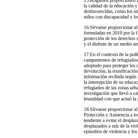
15.Rogamos proporcionen in
la calidad de la educación y
desfavorecidas, como los ni
niños con discapacidad y lo
16.Sírvanse proporcionar al
formuladas en 2010 por la 
protección de los derechos de
y el disfrute de un medio am
17.En el contexto de la polít
campamentos de refugiados e
adoptado para proteger los d
devolución, la reunificación 
información recibida según l
la interrupción de su educac
refugiados de las zonas urb
investigación que llevó a ca
brutalidad con que actuó la
18.Sírvanse proporcionar al
Protección y Asistencia a l
tendiente a evitar el desplaz
desplazados a raíz de la vi
episodios de violencia y los