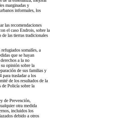
s de la enseñanza, mejorar
ades marginadas y
urbanos informales, los
car las recomendaciones
n el caso Endrois, sobre la
 de las tierras tradicionales
s refugiados somalíes, a
edidas que se hayan
 derechos a la no
r su opinión sobre la
eparación de sus familias y
 para trasladar a los
ité de los resultados de la
 de Policía sobre la
ey de Prevención,
ualquier otra medida
ernos, incluidos los
lazados debido a otros