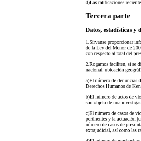
d)Las ratificaciones recien
Tercera parte
Datos, estadísticas y
1.Sírvanse proporcionar inf
de la Ley del Menor de 2001
con respecto al total del pr
2.Rogamos faciliten, si se d
nacional, ubicación geográfi
a)El número de denuncias d
Derechos Humanos de Kenya
b)El número de actos de viol
son objeto de una investigac
c)El número de casos de viol
pertinentes y la actuación j
número de casos de presunta
extrajudicial, así como las r
d)El número de muchachas ad