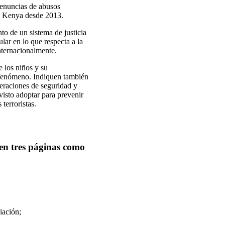
 denuncias de abusos
e Kenya desde 2013.
to de un sistema de justicia
lar en lo que respecta a la
nternacionalmente.
 los niños y su
e fenómeno. Indiquen también
peraciones de seguridad y
isto adoptar para prevenir
terroristas.
(en tres páginas como
iación;