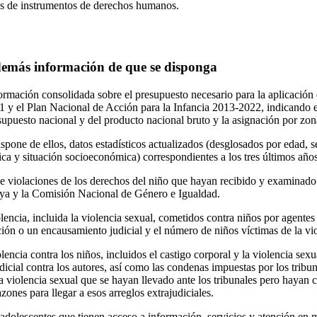
tes de instrumentos de derechos humanos.
 demás información de que se disponga
ormación consolidada sobre el presupuesto necesario para la aplicación
 y el Plan Nacional de Acción para la Infancia 2013-2022, indicando e
esupuesto nacional y del producto nacional bruto y la asignación por zon
ispone de ellos, datos estadísticos actualizados (desglosados por edad, s
ca y situación socioeconómica) correspondientes a los tres últimos años
e violaciones de los derechos del niño que hayan recibido y examinad
 y la Comisión Nacional de Género e Igualdad.
encia, incluida la violencia sexual, cometidos contra niños por agentes
ión o un encausamiento judicial y el número de niños víctimas de la vio
encia contra los niños, incluidos el castigo corporal y la violencia sexu
udicial contra los autores, así como las condenas impuestas por los tribu
 violencia sexual que se hayan llevado ante los tribunales pero hayan 
azones para llegar a esos arreglos extrajudiciales.
olescentes que tienen acceso a información, servicios y atención en m